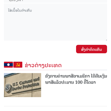
ສົ່ງຄໍາຄິດເຫັນ
ຂ່າວຕ່າງປະເທດ
ອົງການດ່ານພາສີອາເມຣິກາ ໄດ້ຄືນເງິນ
ພາສີແລ້ວປະມານ 100 ຕື້ໂດລາ