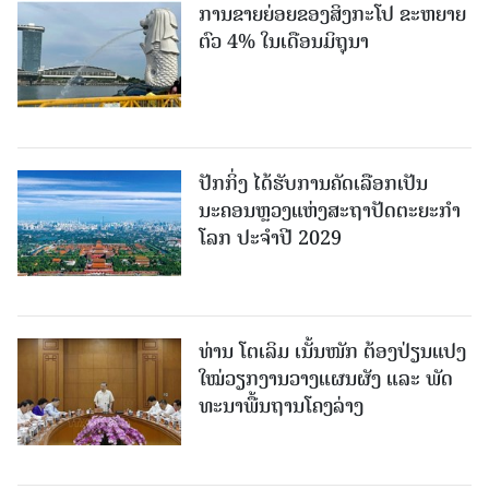
ການຂາຍຍ່ອຍຂອງສິງກະໂປ ຂະຫຍາຍ
ຕົວ 4% ໃນເດືອນມິຖຸນາ
ປັກກິ່ງ ໄດ້ຮັບການຄັດເລືອກເປັນ
ນະຄອນຫຼວງແຫ່ງສະຖາປັດຕະຍະກຳ
ໂລກ ປະຈຳປີ 2029
ທ່ານ ໂຕ​ເລິມ ເນັ້ນໜັກ ຕ້ອງ​ປ່ຽນ​ແປງ​
ໃໝ່​ວຽກ​ງານ​ວາງ​ແຜນ​ຜັງ ແລະ ​ພັດ​
ທະ​ນາ​ພື້ນ​ຖານ​ໂຄງ​ລ່າງ