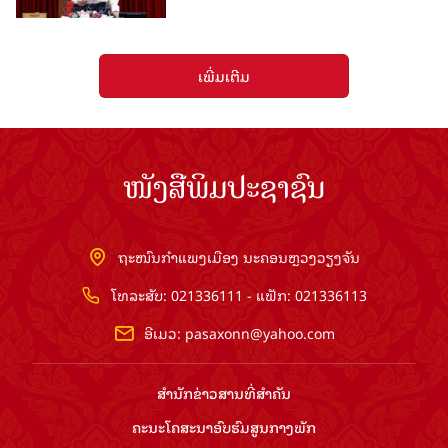
ເພີ່ມເຕີມ
ໜັງສືພິມປະຊາຊົນ
ຖະໜົນກຳແພງເມືອງ ນະຄອນຫຼວງວຽງຈັນ
ໂທລະສັບ: 021336111 - ແຟັກ: 021336113
ອີເມວ:
pasaxonn@yahoo.com
ສຳ​ນັກ​ຂ່າວ​ສານ​ທີ່​ສຳ​ຄັນ​
ຄະນະໂຄສະນາອົບຮົມ​ສູນ​ກາງ​ພັກ