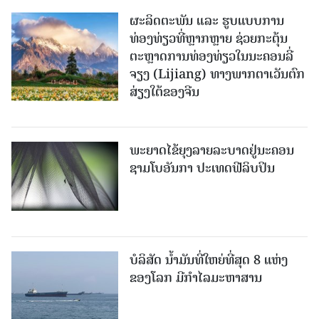
ຜະລິດຕະພັນ ແລະ ຮູບແບບການ
ທ່ອງທ່ຽວທີ່ຫຼາກຫຼາຍ ຊ່ວຍກະຕຸ້ນ
ຕະຫຼາດການທ່ອງທ່ຽວໃນນະຄອນລີ່
ຈຽງ (Lijiang) ທາງພາກຕາເວັນຕົກ
ສ່ຽງໃຕ້ຂອງຈີນ
ພະຍາດໄຂ້ຍຸງລາຍລະບາດຢູ່ນະຄອນ
ຊາມໂບ​ອັນກາ ປະເທດຟີລິບປິນ
ບໍລິສັດ ນ້ຳມັນທີ່ໃຫຍ່ທີ່ສຸດ 8 ແຫ່ງ
ຂອງໂລກ ມີກຳໄລມະຫາສານ