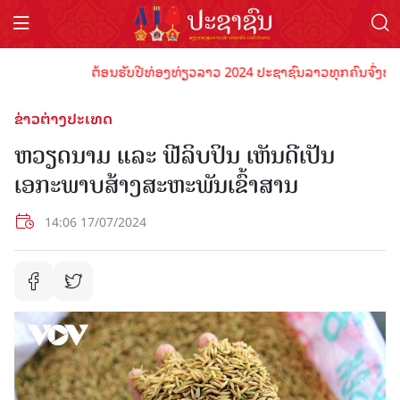
ຕ້ອນຮັບປີທ່ອງທ່ຽວລາວ 2024 ປະຊາຊົນລາວທຸກຄົນຈົ່ງພ້ອມເປັ
ຂ່າວຕ່າງປະເທດ
ຫວຽດນາມ ແລະ ຟີລິບປິນ ເຫັນດີເປັນ
ເອກະພາບສ້າງສະຫະພັນເຂົ້າສານ
14:06 17/07/2024