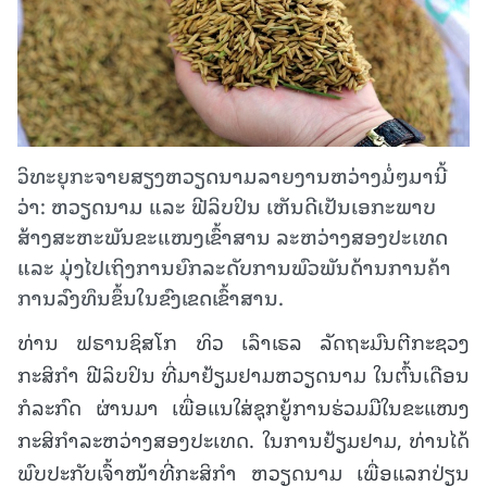
ວິທະຍຸກະຈາຍສຽງຫວຽດນາມລາຍງານຫວ່າງມໍ່ໆມານີ້
ວ່າ: ຫວຽດນາມ ແລະ ຟີລິບປິນ ເຫັນດີເປັນເອກະພາບ
ສ້າງສະຫະພັນຂະແໜງເຂົ້າສານ ລະຫວ່າງສອງປະເທດ
ແລະ ມຸ່ງໄປເຖິງການຍົກລະດັບການພົວພັນດ້ານການຄ້າ
ການລົງທຶນຂຶ້ນໃນຂົງເຂດເຂົ້າສານ.
ທ່ານ ຟຣານຊິສໂກ ທິວ ເລົາເຣລ ລັດຖະມົນຕີກະຊວງ
ກະສິກຳ ຟີລິບປິນ ທີ່ມາຢ້ຽມຢາມຫວຽດນາມ ໃນຕົ້ນເດືອນ
ກໍລະກົດ ຜ່ານມາ ເພື່ອແນໃສ່ຊຸກຍູ້ການຮ່ວມມືໃນຂະແໜງ
ກະສິກຳລະຫວ່າງສອງປະເທດ. ໃນການຢ້ຽມຢາມ,
ທ່ານໄດ້
ພົບປະກັບເຈົ້າໜ້າທີ່ກະສິກຳ ຫວຽດນາມ ເພື່ອແລກປ່ຽນ