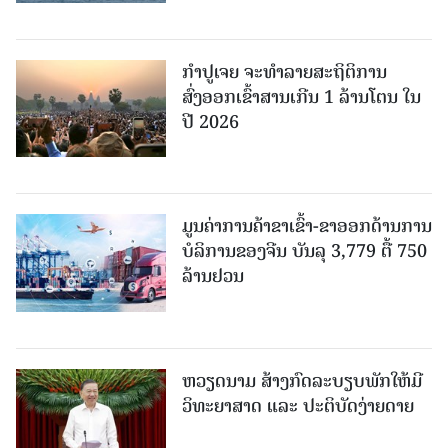
ກຳປູເຈຍ ຈະທຳລາຍສະຖິຕິການ
ສົ່ງອອກເຂົ້າສານເກີນ 1 ລ້ານໂຕນ ໃນ
ປີ 2026
ມູນຄ່າການຄ້າຂາເຂົ້າ-ຂາອອກດ້ານການ
ບໍລິການຂອງຈີນ ບັນລຸ 3,779 ຕື້ 750
ລ້ານຢວນ
ຫວຽດນາມ ສ້າງກົດລະບຽບພັກໃຫ້ມີ
ວິທະຍາສາດ ແລະ ປະຕິບັດງ່າຍດາຍ