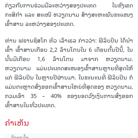
ກ່ຽວກັບການຮ່ວມມືລະຫວ່າງສອງປະເທດ ໃນຂົງເຂດ
ກະສິກຳ ແລະ ສະເໜີ ຫວຽດນາມ ສ້າງສະຫະພັນຂະແໜງ
ເຂົ້າສານ ລະຫວ່າງສອງປະເທດ.
ທ່ານ ຟຣານຊິສໂກ ທິວ ເລົາເຣລ ກ່າວວ່າ: ຟີລິບປິນ ໄດ້ນຳ
ເຂົ້າ ເຂົ້າສານເກືອບ 2,2 ລ້ານໂຕນໃນ 6 ເດືອນຕົ້ນປີນີ້, ໃນ
ນັ້ນມີເກືອບ 1,6 ລ້ານໂຕນ ມາຈາກ ຫວຽດນາມ.
ຫວຽດນາມ ແມ່ນປະເທດສະໜອງເຂົ້າສານຫຼາຍທີ່ສຸດໃຫ້
ແກ່ ຟີລິບປິນ ໃນຫຼາຍປີຜ່ານມາ. ໃນຂະນະນທີ່ ຟີລິບປິນ ກໍ
ແມ່ນຕະຫຼາດສົ່ງອອກເຂົ້າສານໃຫຍ່ທີ່ສຸດຂອງ ຫວຽດນາມ,
ກວມເອົາ 35 – 40% ຂອງຍອດວົງເງິນການສົ່ງອອກ
ເຂົ້າສານໃນທົ່ວປະເທດ.
ຄໍາເຫັນ