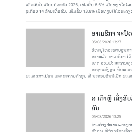
ເທື່ອ​ຄົນ​ໃນ​ເດືອນ​ກໍ​ລະ​ກົດ 2026, ເພີ່ມ​ຂຶ້ນ 6.6% ເມື່ອ​ທຽບ​ໃສ່​ໄ
ລຸ​ເກືອບ 14 ລ້ານ​ເທື່ອ​ຄົນ, ເພີ່ມ​ຂຶ້ນ 13.8% ເມື່ອ​ທຽບ​ໃສ່​ໄລ​ຍະ​ດຽ
ອາເມຣິກາ ຈະປິດ
05/08/2026 13:27
ວິທະຍຸໂທລະພາບສູນກາງ
ສະຫະລັດ ອາເມຣິກາ ໄດ້
ເທດ ລວມມີ: ສະຖານທູດ
ສະຖານກົງສູນ ທີ່ນະຄ
ປະເທດກາເ​ມີຣຸນ ແລະ ສະຖານກົງສູນ ທີ່ ນະຄອນວີນນີເປັກ ປະ
ສ ເກົາຫຼີ ເລັ່ງຮ
ຄົນ
05/08/2026 13:25
ຂ່າວຕ່າງປະເທດລາຍງານໃນ
ອົງການທີ່ກ່ຽວຂ້ອງເລັ່