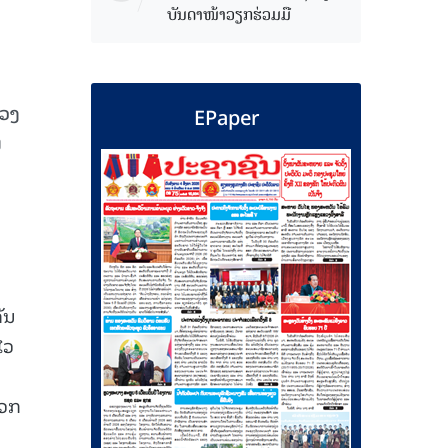
ບັນດາໜ້າວຽກຮ່ວມມື
ຼວງ
EPaper
ງ
ັນ
ໄວ
ພວກ