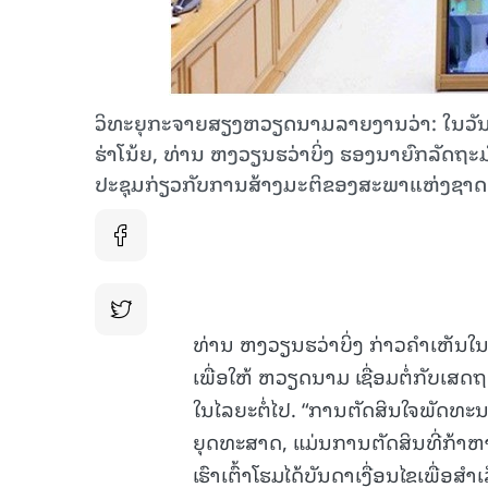
ວິທະຍຸກະຈາຍສຽງຫວຽດນາມລາຍງານວ່າ: ໃນວັນ
ຮ່າໂນ້ຍ, ທ່ານ ຫງວຽນຮວ່າບິ່ງ ຮອງນາຍົກລັດ
ປະຊຸມກ່ຽວກັບການສ້າງມະຕິຂອງສະພາແຫ່ງຊາດ ວ
ທ່ານ ຫງວຽນຮວ່າບິ່ງ ກ່າວຄຳເຫັນໃ
ເພື່ອໃຫ້ ຫວຽດນາມ ເຊື່ອມຕໍ່ກັບເສ
ໃນໄລຍະຕໍ່ໄປ. “ການຕັດສິນໃຈພັດທະ
ຍຸດທະສາດ, ແມ່ນການຕັດສິນທີ່ກ້າຫາ
ເຮົາເຕົ້າໂຮມໄດ້ບັນດາເງື່ອນໄຂເພື່ອ