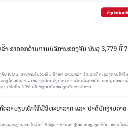
ສົ່ງຄໍາຄິດເຫ
ເຂົ້າ-ຂາອອກດ້ານການບໍລິການຂອງຈີນ ບັນລຸ 3,779 ຕື້ 
ຈີນ (CMG) ລາຍງານໃນວັນທີ 5 ສິງຫາ ຜ່ານມາວ່າ: ໂຕເລກທີ່ກະຊວງການຄ້າຈີ
ສະແດງໃຫ້ເຫັນວ່າ, ລະຫວ່າງເດືອນມັງກອນ ຫາ ເດືອນມິຖຸນາປີນີ້, ຍອດມູນຄ່າຂາເຂົ
ວນ, ເພີ່ມຂຶ້ນ 8.3% ເມື່ອທຽບໃສ່ໄລຍະດຽວກັນຂອງປີກາຍ.
ົດລະບຽບພັກໃຫ້ມີວິທະຍາສາດ ແລະ ປະຕິບັດງ່າຍດາຍ
ລາຍງານວ່າ: ໃນ​ວັນ​ທີ 5 ສິງ​ຫາ ຜ່ານມາ ຢູ່ນະຄອນຫຼວງຮ່າ​ໂນ້ຍ, ທ່ານ ໂຕ​ເລິ