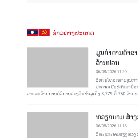
ຂ່າວຕ່າງປະເທດ
ມູນຄ່າການຄ້າຂາ
ລ້ານຢວນ
06/08/2026 11:20
ວິທະຍຸໂທລະພາບສູນກາງ
ປະກາດເມື່ອບໍ່ດົນມານີ້
ຂາອອກດ້ານການບໍລິການຂອງຈີນບັນລຸເຖິງ 3,779 ຕື້ 750 ລ້ານຢ
ຫວຽດນາມ ສ້າງກ
06/08/2026 11:18
ວິທະຍຸກະຈາຍສຽງຫວຽດນາມ