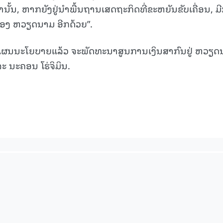
ນັ້ນ, ຫາກຍັງຢູ່ນຳພື້ນຖານເສດຖະກິດທີ່ຂະຫຍັນຂັບເຄື່ອນ, ມ
ຂອງ ຫວຽດນາມ ອີກດ້ວຍ”.
15.038(05-08-2026)
15.037(04-08-20
ຕາມແຜນນະໂຍບາຍແລ້ວ ຈະພັດທະນາສູນການເງິນສາກົນຢູ່ ຫວຽ
ລະ ນະຄອນ ໂຮ່ຈິມິນ.