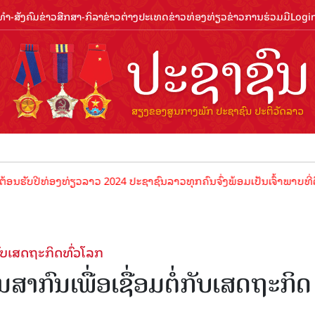
ຳ-ສັງຄົມ
ຂ່າວສືກສາ-ກິລາ
ຂ່າວຕ່າງປະເທດ
ຂ່າວທ່ອງທ່ຽວ
ຂ່າວການຮ່ວມມື
Logi
ປີທ່ອງທ່ຽວລາວ 2024 ປະຊາຊົນລາວທຸກຄົນຈົ່ງພ້ອມເປັນເຈົ້າພາບທີ່ດີ ຕ້ອນຮ
ກັບເສດຖະກິດທົ່ວໂລກ
າກົນເພື່ອເຊື່ອມຕໍ່ກັບເສດຖະກິດ