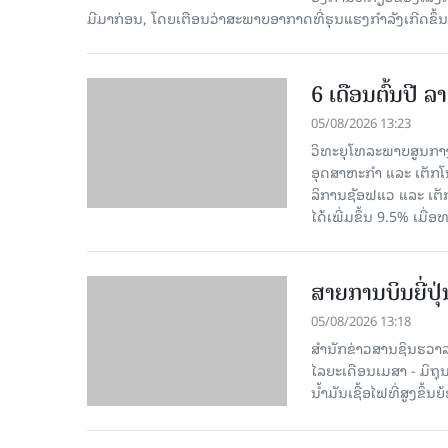
ມີມາກ່ອນ, ໂດຍເຕືອນວ່າສະພາບອາກາດທີ່ຮຸນແຮງກຳລັງເກີດຂຶ້ນເ
6 ເດືອນຕົ້ນປີ
05/08/2026 13:23
ວິທະຍຸໂທລະພາບສູນກາງ
ອຸດສາຫະກຳ ແລະ ເຕັກໂນ
ລິການຊັອຟແວ ແລະ ເຕັ
ໄດ້ເພີ່ມຂຶ້ນ 9.5% ເມື
ສາຍການບິນຍີ່ປຸ
05/08/2026 13:18
ສຳນັກຂ່າວສານຊິນຮວາລາ
ໄລຍະເດືອນເມສາ - ມິຖຸນາ
ນໍ້າມັນເຊື້ອໄຟທີ່ສູງຂຶ