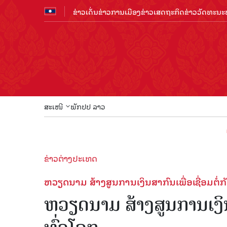
ຂ່າວເດັ່ນ
ຂ່າວການເມືອງ
ຂ່າວເສດຖະກິດ
ຂ່າວວັດທະນະທ
ສະເໜີ
ພັກປປ ລາວ
ຕ້ອນຮັບ
ຂ່າວຕ່າງປະເທດ
ຫວຽດນາມ ສ້າງສູນການເງິນສາກົນເພື່ອເຊື່ອມຕໍ່
ຫວຽດນາມ ສ້າງສູນການເງິນສ