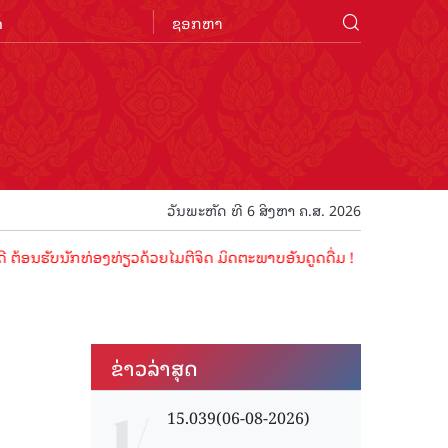
n
ວັນພະຫັດ ທີ 6 ສິງຫາ ຄ.ສ. 2026
ັບນັກທ່ອງທ່ຽວດ້ວຍໄມຕີຈິດ ມິດຕະພາບອັນດູດດື່ມ !
ຂ່າວ​ລ່າ​ສຸດ
15.039(06-08-2026)