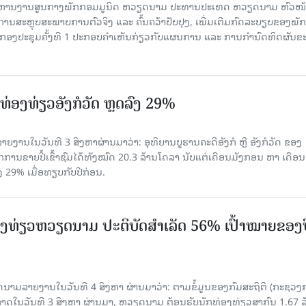
ໍ​ລິ​ຫານ​ງານ​ສູນ​ກາງ​ພັກ​ກອມ​ມູ​ນິດ ຫວຽດ​ນາມ ປະ​ທານ​ປະ​ເທດ ຫວຽດ​ນາມ ຫົວ​ໜ້າ
​ການ​ສະ​ຫຼຸບ​ສະ​ພ​າບ​ການ​ຕົວ​ຈິງ ແລະ ຄົ້ນ​ຄວ້າ​ປັບ​ປຸງ, ເພີ່ມ​ເຕີມ​ກົດ​ລະ​ບຽບ​ຂອງ​ພັກ
ານກອງ​ປະ​ຊຸມ​ຄັ້ງ​ທີ 1 ປະ​ກອບ​ຄຳ​ເຫັນ​ກ່ຽວ​ກັບ​ແຜນ​ການ ແລະ ການ​ກຳ​ນົດ​ທິດ​ຜັນ​ຂ
່ອງທ່ຽວອັງກໍວັດ ຫຼດລົງ 29%
ຍງານໃນວັນທີ 3 ສິງຫາຜ່ານມາວ່າ: ອຸທິຍານບູຮານຄະດີອັງກໍ ຫຼື ອັງກໍວັດ ຂອງ
ກການຂາຍປີ້ເຂົ້າຊົມໄດ້ທັງໝົດ 20.3 ລ້ານໂດລາ ນັບແຕ່ເດືອນມັງກອນ ຫາ ເດືອນ
ົງ 29% ເມື່ອທຽບກັບປີກ່ອນ.
ງ​ທ່ຽວຫວຽດນາມ ​ປະ​ຕິ​ບັດ​ສຳ​ເລັດ 56% ເປົ້າ​ໝາຍຂອງ
ລາຍງານໃນວັນທີ 4 ສິງຫາ ຜ່ານມາວ່າ: ຕາມ​ຂໍ້​ມູນ​ຂອງ​ກົມ​ສະ​ຖິ​ຕິ (ກະ​ຊວງ​
າດ​ໃນ​ວັນ​ທີ 3 ສິງ​ຫາ​ ຜ່ານມາ, ຫວຽດ​ນາມ ຕ້ອນ​ຮັບ​ນັກທ່ອງ​ທ່ຽວ​ສາ​ກົນ 1.67 ລ