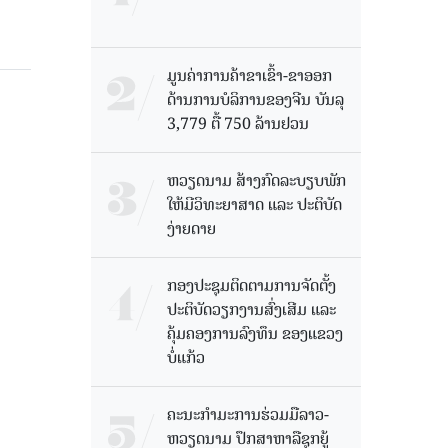
ມູນຄ່າການຄ້າຂາເຂົ້າ-ຂາອອກ
ດ້ານການບໍລິການຂອງຈີນ ບັນລຸ
3,779 ຕື້ 750 ລ້ານຢວນ
ຫວຽດນາມ ສ້າງກົດລະບຽບພັກ
ໃຫ້ມີວິທະຍາສາດ ແລະ ປະຕິບັດ
ງ່າຍດາຍ
ກອງປະຊຸມຕິດຕາມການຈັດຕັ້ງ
ປະຕິບັດວຽກງານສົ່ງເສີມ ແລະ
ຄຸ້ມຄອງການລົງທຶນ ຂອງແຂວງ
ບໍ່ແກ້ວ
ຄະນະກໍາມະການຮ່ວມມືລາວ-
ຫວຽດນາມ ປຶກສາຫາລືຊຸກຍູ້