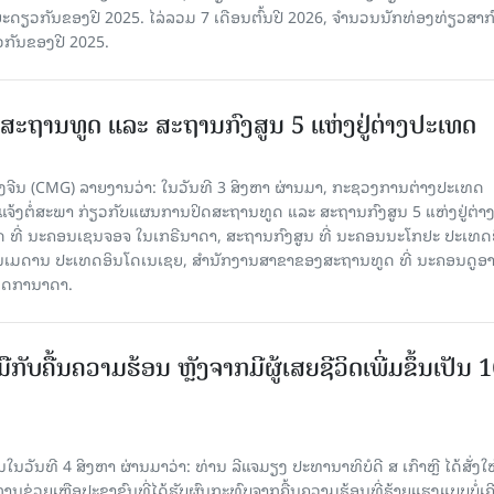
ລ​ຍະ​ດຽວ​ກັນ​ຂອງ​ປີ 2025. ໄລ່​ລວມ 7 ເດືອນ​ຕົ້ນ​ປີ 2026, ຈຳ​ນວນ​ນັກ​ທ່ອງ​ທ່ຽວ​ສາ​ກົ
ວ​ກັນ​ຂອງ​ປີ​ 2025.
ສະຖານທູດ ແ​ລະ ສະຖານກົງສູນ 5 ແຫ່ງ​ຢູ່​ຕ່າງ​ປະ​ເທດ
ຈີນ (CMG) ລາຍງານວ່າ: ໃນວັນທີ 3 ສິງ​ຫາ ຜ່ານມາ, ກະຊວງການຕ່າງປະເທດ
ແຈ້ງຕໍ່ສະພາ ກ່ຽວກັບແຜນການປິດສະຖານທູດ ແ​ລະ ສະຖານກົງສູນ 5 ແຫ່ງຢູ່​ຕ່າງ​
 ທີ່ ນະຄອນເຊນຈອຈ ໃນເກຣີນາດາ, ສະຖານກົງສູນ ທີ່ ນະຄອນນະໂກຢະ ປະເທດຍີ່
ອນເມດານ ປະເທດອິນໂດເນເຊຍ, ສຳນັກງານສາຂາຂອງສະຖານທູດ ທີ່ ນະຄອນດູອ
ເທດການາດາ.
ັບມືກັບຄື້ນຄວາມຮ້ອນ ຫຼັງຈາກມີຜູ້ເສຍຊີວິດເພີ່ມຂຶ້ນເປັນ 
ວັນທີ 4 ສິງຫາ ຜ່ານມາວ່າ: ທ່ານ ລີແຈມຽງ ປະທານາທິບໍດີ ສ ເກົາຫຼີ ໄດ້ສັ່ງໃຫ
ງການຊ່ວຍເຫຼືອປະຊາຊົນທີ່ໄດ້ຮັບຜົນກະທົບຈາກຄື້ນຄວາມຮ້ອນທີ່ຮ້າຍແຮງແບບບໍ່ເຄ