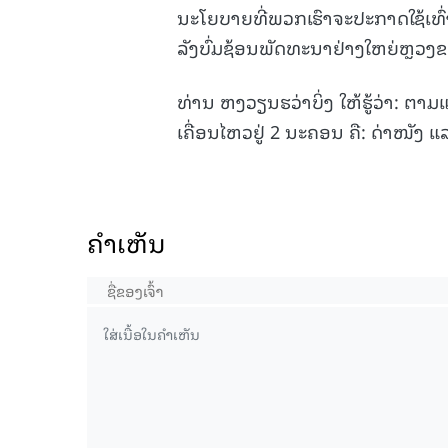
ນະໂຍບາຍທີ່ພວກເຮົາຈະປະກາດໃຊ້ເທົ່າ
ລັງບົ່ມຊ້ອນພັດທະນາຢ່າງໃຫຍ່ຫຼວງ
15.039(06-08-2026)
ທ່ານ ຫງວຽນຮວ່າບິ່ງ ໃຫ້ຮູ້ວ່າ: 
ເຄື່ອນໄຫວຢູ່ 2 ນະຄອນ ຄື: ດ່າໜັງ ແ
ຄໍາເຫັນ