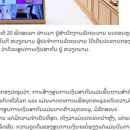
ທີ 20 ພຶດສະພາ ຜ່ານມາ ຢູ່ສຳນັກງານລັດຖະບານ ນະຄອນຫ
ຖະມົນຕີ ຫວຽດນາມ ຜູ້ປະຈຳການລັດຖະບານ ໄດ້ເປັນປະທານກອ
່າດ້ວຍສູນການເງິນສາກົນ ຢູ່ ຫວຽດນາມ.
ນກອງປະຊຸມວ່າ: ການສ້າງສູນການເງິນສາກົນແມ່ນພື້ນຖານສໍາຄ
ດຖະກິດທົ່ວໂລກ ແລະ ແມ່ນມາດຕະການເພື່ອບຸກທະລຸລະດັບຄວາມ
ນາສູນການເງິນສາກົນແມ່ນບາດກ້າວບຸກທະລຸ, ມີລັກສະນະ
ນ ແຕ່ມີຄວາມຈຳເປັນທີ່ສຸດ. ເຖິງວ່າແມ່ນປະເທດນຳຫຼັງ, ແຕ່
ສຳເລັດຜົນ. ຄວາມດູດດື່ມຂອງສູນການເງິນຈະບໍ່ພຽງແຕ່ແມ່ນບັນດາ