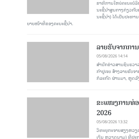
ຂາ​ທິ​ການ​ໃຫຍ່​ຄະ​ນະ​ບ
ນະ​ຊີ້​ນຳ​ສູນ​ກາງ​ກ່ຽວ​ກັບ
ນະ​ຊີ້​ນຳ) ໄດ້​ເປັນ​ປະ​ທ
ຍາຍ​ໜ້າ​ທີ່​ຂອງ​ຄະ​ນະ​ຊີ້​ນຳ.
ລາຍຮັບຈາກການທ
05/08/2026 14:14
ສຳນັກຂ່າວສານຊິນຮວາລາ
ກຳປູເຈຍ ສ້າງລາຍຮັບຈາ
ກໍລະກົດ ຜ່ານມາ, ຫຼຸດລ
ຂະ​ແໜງ​ການ​ທ່ອ
2026
05/08/2026 13:32
ວິທະຍຸກະຈາຍສຽງຫວຽດນາມ
ເງິນ ຫວຽດ​ນາມ) ທີ່ປະ​ກ