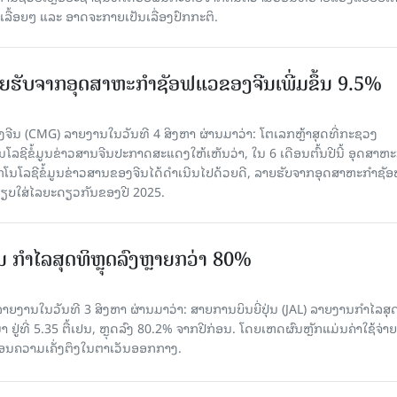
ລື້ອຍໆ ແລະ ອາດຈະກາຍເປັນເລື່ອງປົກກະຕິ.
 ລາຍຮັບຈາກອຸດສາຫະກຳຊັອຟແວຂອງຈີນເພີ່ມຂຶ້ນ 9.5%
ຈີນ (CMG) ລາຍງານໃນວັນທີ 4 ສິງຫາ ຜ່ານມາວ່າ: ໂຕເລກຫຼ້າສຸດທີ່ກະຊວງ
ໂລຊີຂໍ້ມູນຂ່າວສານຈີນປະກາດສະແດງໃຫ້ເຫັນວ່າ, ໃນ 6 ເດືອນຕົ້ນປີນີ້ ອຸດສາຫະ
ກໂນໂລຊີຂໍ້ມູນຂ່າວສານຂອງຈີນໄດ້ດຳເນີນໄປດ້ວຍດີ, ລາຍຮັບຈາກອຸດສາຫະກຳຊັ
່ອທຽບໃສ່ໄລຍະດຽວກັນຂອງປີ 2025.
່ນ ກຳໄລສຸດທິຫຼຸດລົງຫຼາຍກວ່າ 80%
ຍງານໃນວັນທີ 3 ສິງຫາ ຜ່ານມາວ່າ: ສາຍການບິນຍີ່ປຸ່ນ (JAL) ລາຍງານກຳໄລສຸ
 ຢູ່ທີ່ 5.35 ຕື້ເຢນ, ຫຼຸດລົງ 80.2% ຈາກປີກ່ອນ. ໂດຍເຫດຜົນຫຼັກແມ່ນຄ່າໃຊ້ຈ່າຍ
້ນຍ້ອນຄວາມເຄັ່ງຕຶງໃນຕາເວັນອອກກາງ.