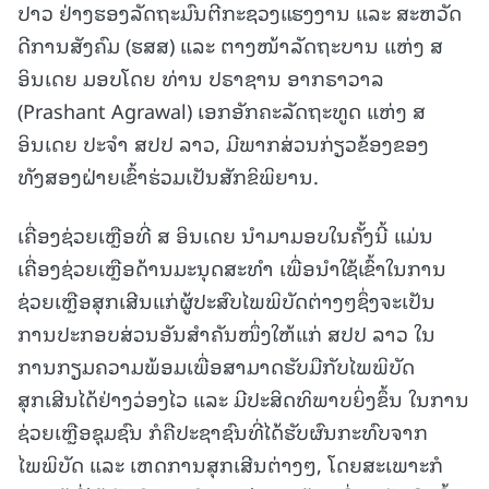
ປາວ ຢ່າງຮອງລັດຖະມົນຕີກະຊວງແຮງງານ ແລະ ສະຫວັດ
ດີການສັງຄົມ (ຮສສ) ແລະ ຕາງໜ້າລັດຖະບານ ແຫ່ງ ສ
ອິນເດຍ ມອບໂດຍ ທ່ານ ປຣາຊານ ອາກຣາວາລ
(Prashant Agrawal) ເອກອັກຄະລັດຖະທູດ ແຫ່ງ ສ
ອິນເດຍ ປະຈໍາ ສປປ ລາວ, ມີພາກສ່ວນກ່ຽວຂ້ອງຂອງ
ທັງສອງຝ່າຍເຂົ້າຮ່ວມເປັນສັກຂິພິຍານ.
ເຄື່ອງຊ່ວຍເຫຼືອທີ່ ສ ອິນເດຍ ນໍາມາມອບໃນຄັ້ງນີ້ ແມ່ນ
ເຄື່ອງຊ່ວຍເຫຼືອດ້ານມະນຸດສະທໍາ ເພື່ອນໍາໃຊ້ເຂົ້າໃນການ
ຊ່ວຍເຫຼືອສຸກເສີນແກ່ຜູ້ປະສົບໄພພິບັດຕ່າງໆຊຶ່ງຈະເປັນ
ການປະກອບສ່ວນອັນສໍາຄັນໜຶ່ງໃຫ້ແກ່ ສປປ ລາວ ໃນ
ການກຽມຄວາມພ້ອມເພື່ອສາມາດຮັບມືກັບໄພພິບັດ
ສຸກເສີນໄດ້ຢ່າງວ່ອງໄວ ແລະ ມີປະສິດທິພາບຍິ່ງຂຶ້ນ ໃນການ
ຊ່ວຍເຫຼືອຊຸມຊົນ ກໍຄືປະຊາຊົນທີ່ໄດ້ຮັບຜົນກະທົບຈາກ
ໄພພິບັດ ແລະ ເຫດການສຸກເສີນຕ່າງໆ, ໂດຍສະເພາະກໍ