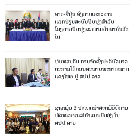
ລາວ-ຍີ່ປຸ່ນ ລົງນາມເອກະສານ
ແລກປ່ຽນສະບັບປັບປຸງສໍາລັບ
ໂຄງການປັບປຸງສະໜາມບິນສາກົນວັດ
ໄຕ
ທົບທວນຄືນ ການຈັດຕັ້ງປະຕິບັດມາດ
ຕະການໂຕ້ຕອບສະພາບພະຍາດໝາກ
ແດງໃຫຍ່ ຢູ່ ສປປ ລາວ
ຊາວໜຸ່ມ 3 ປະເທດນຳສະເໜີວິທີການ
ພັດທະນາກະສິກຳແບບຍືນຍົງ ໃນ
ສປປ ລາວ