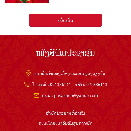
ເພີ່ມເຕີມ
ໜັງສືພິມປະຊາຊົນ
ຖະໜົນກຳແພງເມືອງ ນະຄອນຫຼວງວຽງຈັນ
ໂທລະສັບ: 021336111 - ແຟັກ: 021336113
ອີເມວ:
pasaxonn@yahoo.com
ສຳ​ນັກ​ຂ່າວ​ສານ​ທີ່​ສຳ​ຄັນ​
ຄະນະໂຄສະນາອົບຮົມ​ສູນ​ກາງ​ພັກ