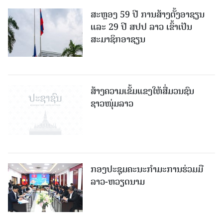
ສະຫຼອງ 59 ປີ ການສ້າງຕັ້ງອາຊຽນ
ແລະ 29 ປີ ສປປ ລາວ ເຂົ້າເປັນ
ສະມາຊິກອາຊຽນ
ສ້າງຄວາມເຂັ້ມແຂງໃຫ້ສື່ມວນຊົນ
ຊາວໜຸ່ມລາວ
ກອງປະຊຸມຄະນະກຳມະການຮ່ວມມື
ລາວ-ຫວຽດນາມ