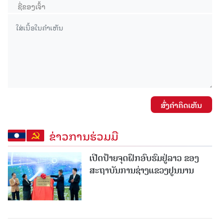
ສົ່ງຄໍາຄິດເຫັນ
ຂ່າວການຮ່ວມມື
ເປີດປ້າຍຈຸດຝຶກອົບຮົມຢູ່ລາວ ຂອງ
ສະຖາບັນການຊ່າງແຂວງຢູນນານ