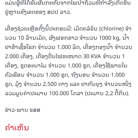
ແມ່ນຜູ້ທີ່ໄດ້ຮັບຜົນກະທົບຈາກໄພນໍາຖ້ວມທີ່ກໍາລັງເກີດຂຶ້ນ
ຢູ່ຫຼາຍຂົງເຂດຂອງ ສປປ ລາວ.
ເຄື່ອງຊ່ວຍເຫຼືອຄັ້ງນີ້ປະກອບມີ: ເມັດຄລໍຣິນ (chlorine) ຈໍາ
ນວນ 10 ລ້ານເມັດ, ຜົງຟອກຂາວ ຈໍານວນ 1000 kg, ນໍ້າ
ຢາຂ້າເຊື້ອໂຣກ ຈໍານວນ 1.000 ລິດ, ເຄື່ອງກອງນໍ້າ ຈໍານວນ
2.000 ເຄື່ອງ, ເຄື່ອງປັ່ນໄຟຂະໜາດ 30 KVA ຈໍານວນ 1
ເຄື່ອງ, ຊຸດອະນາໄມ ຈໍານວນ 1.000 ຊຸດ, ເຄື່ອງໃຊ້ພາຍໃນ
ຄົວເຮືອນ ຈໍານວນ 1.000 ຊຸດ, ຖົງນອນ ຈໍານວນ 1.000
ຊຸດ, ມຸ້ງ ຈໍານວນ 2.500 ດາງ ແລະ ຢາກັນຍຸງ ຈໍານວນໜຶ່ງ
ລວມມູນຄ່າປະມານ 100.000 ໂດລາ (ປະມານ 2,2 ຕື້ກີບ).
ຂ່າວ-ພາບ ຮສສ
ຄໍາເຫັນ