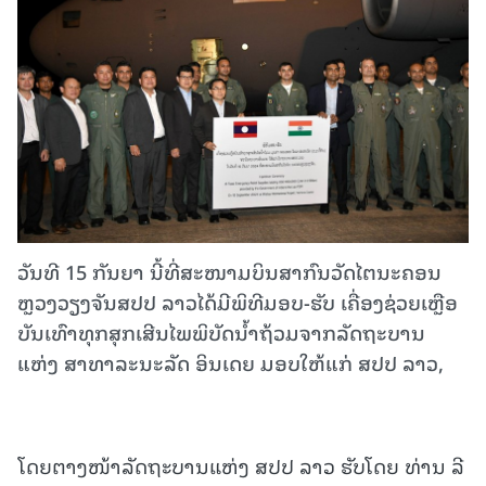
ວັນທີ 15 ກັນຍາ ນີ້ທີ່ສະໜາມບິນສາກົນວັດໄຕນະຄອນ
ຫຼວງວຽງຈັນສປປ ລາວໄດ້ມີພິທີມອບ-ຮັບ ເຄື່ອງຊ່ວຍເຫຼືອ
ບັນເທົາທຸກສຸກເສີນໄພພິບັດນໍ້າຖ້ວມຈາກລັດຖະບານ
ແຫ່ງ ສາທາລະນະລັດ ອິນເດຍ ມອບໃຫ້ແກ່ ສປປ ລາວ,
ໂດຍຕາງໜ້າລັດຖະບານແຫ່ງ ສປປ ລາວ ຮັບໂດຍ ທ່ານ ລີ