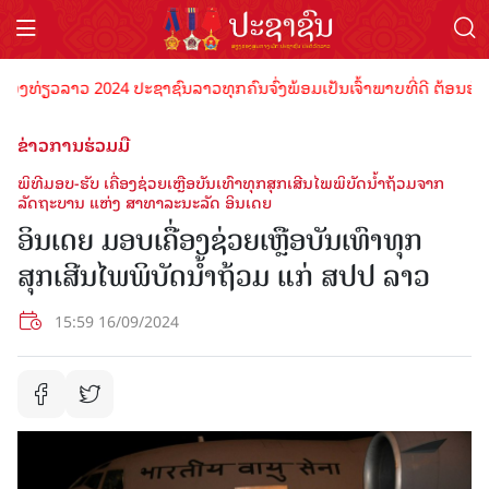
ງທ່ຽວລາວ 2024 ປະຊາຊົນລາວທຸກຄົນຈົ່ງພ້ອມເປັນເຈົ້າພາບທີ່ດີ ຕ້ອນຮັບນັກ
ຂ່າວການຮ່ວມມື
ພິທີມອບ-ຮັບ ເຄື່ອງຊ່ວຍເຫຼືອບັນເທົາທຸກສຸກເສີນໄພພິບັດນໍ້າຖ້ວມຈາກ
ລັດຖະບານ ແຫ່ງ ສາທາລະນະລັດ ອິນເດຍ
ອິນເດຍ ມອບເຄື່ອງຊ່ວຍເຫຼືອບັນເທົາທຸກ
ສຸກເສີນໄພພິບັດນໍ້າຖ້ວມ ແກ່ ສປປ ລາວ
15:59 16/09/2024