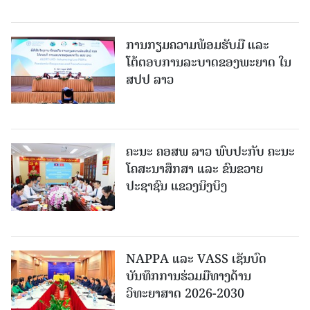
ການກຽມຄວາມພ້ອມຮັບມື ແລະ
ໂຕ້ຕອບການລະບາດຂອງພະຍາດ ໃນ
ສປປ ລາວ
ຄະນະ ຄອສພ ລາວ ພົບປະກັບ ຄະນະ
ໂຄສະນາສຶກສາ ແລະ ຂົນຂວາຍ
ປະຊາຊົນ ແຂວງນິງບິງ
NAPPA ແລະ VASS ເຊັນບົດ
ບັນທຶກການຮ່ວມມືທາງດ້ານ
ວິທະຍາສາດ 2026-2030