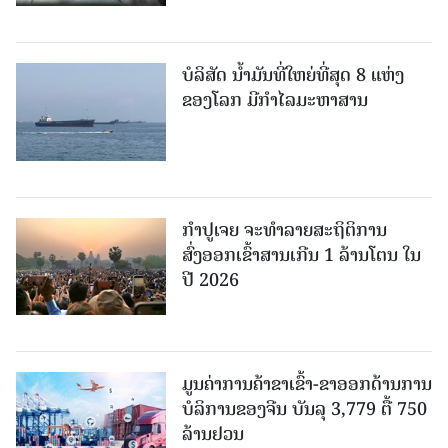
ບໍລິສັດ ນ້ຳມັນທີ່ໃຫຍ່ທີ່ສຸດ 8 ແຫ່ງ
ຂອງໂລກ ມີກຳໄລມະຫາສານ
ກຳປູເຈຍ ຈະທຳລາຍສະຖິຕິການ
ສົ່ງອອກເຂົ້າສານເກີນ 1 ລ້ານໂຕນ ໃນ
ປີ 2026
ມູນຄ່າການຄ້າຂາເຂົ້າ-ຂາອອກດ້ານການ
ບໍລິການຂອງຈີນ ບັນລຸ 3,779 ຕື້ 750
ລ້ານຢວນ