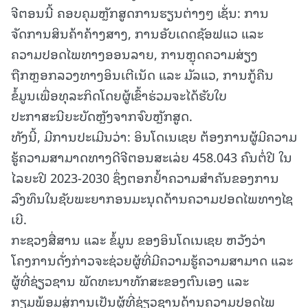
ຈີຕອນນີ້ ຄອບຄຸມຫຼັກສູດການຮຽນຕ່າງໆ ເຊັ່ນ: ການ
ຈັດການສິນຄ້າຄ້າງສາງ, ການອັບເດດຊັອຟແວ ແລະ
ຄວາມປອດໄພທາງອອນລາຍ, ການຫຼຸດຄວາມສ່ຽງ
ຖືກຫຼອກລວງທາງອິນເຕີເນັດ ແລະ ມັລແວ, ການກູ້ຄືນ
ຂໍ້ມູນເພື່ອທຸລະກິດໂດຍຜູ້ເຂົ້າຮ່ວມຈະໄດ້ຮັບໃບ
ປະກາສະນີຍະບັດຫຼັງຈາກຈົບຫຼັກສູດ.
ທັງນີ້, ມີການປະເມີນວ່າ: ອິນໂດເນເຊຍ ຕ້ອງການຜູ້ມີຄວາມ
ຮູ້ຄວາມສາມາດທາງດີຈີຕອນສະເລ່ຍ 458.043 ຄົນຕໍ່ປີ ໃນ
ໄລຍະປີ 2023-2030 ຊຶ່ງຕອກຢໍ້າຄວາມສຳຄັນຂອງການ
ລົງທຶນໃນຊັບພະຍາກອນມະນຸດດ້ານຄວາມປອດໄພທາງໄຊ
ເບີ.
ກະຊວງສື່ສານ ແລະ ຂໍ້ມູນ ຂອງອິນໂດເນເຊຍ ຫວັງວ່າ
ໂຄງການດັ່ງກ່າວຈະຊ່ວຍຜູ້ທີ່ມີຄວາມຮູ້ຄວາມສາມາດ ແລະ
ຜູ້ທີ່ຊ່ຽວຊານ ພັດທະນາທັກສະຂອງຕົນເອງ ແລະ
ກຽມພ້ອມສູ່ການເປັນຜູ້ທີ່ຊ່ຽວຊານດ້ານຄວາມປອດໄພ