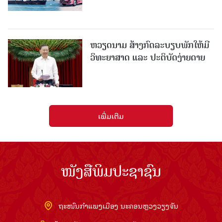
ຫວຽດນາມ ສ້າງກົດລະບຽບພັກໃຫ້ມີ
ວິທະຍາສາດ ແລະ ປະຕິບັດງ່າຍດາຍ
ເພີ່ມເຕີມ
ໜັງສືພິມປະຊາຊົນ
ຖະໜົນກຳແພງເມືອງ ນະຄອນຫຼວງວຽງຈັນ