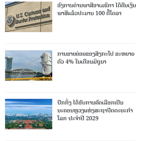
ອົງການດ່ານພາສີອາເມຣິກາ ໄດ້ຄືນເງິນ
ພາສີແລ້ວປະມານ 100 ຕື້ໂດລາ
ການຂາຍຍ່ອຍຂອງສິງກະໂປ ຂະຫຍາຍ
ຕົວ 4% ໃນເດືອນມິຖຸນາ
ປັກກິ່ງ ໄດ້ຮັບການຄັດເລືອກເປັນ
ນະຄອນຫຼວງແຫ່ງສະຖາປັດຕະຍະກຳ
ໂລກ ປະຈຳປີ 2029