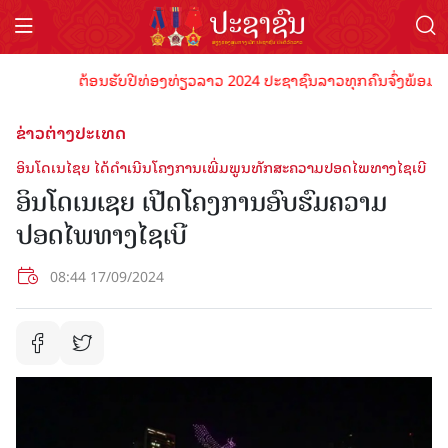
ຕ້ອນຮັບປີທ່ອງທ່ຽວລາວ 2024 ປະຊາຊົນລາວທຸກຄົນຈົ່ງພ້ອມເປັນເຈົ
ຂ່າວຕ່າງປະເທດ
ອິນໂດເນໄຊຍ ໄດ້ດຳເນີນໂຄງການເພີ່ມພູນທັກສະຄວາມປອດໄພທາງໄຊເບີ
ອິນໂດເນເຊຍ ເປີດໂຄງການອົບຮົມຄວາມ
ປອດໄພທາງໄຊເບີ
08:44 17/09/2024