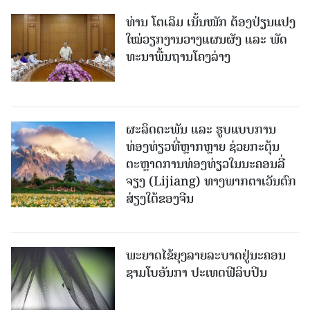
ທ່ານ ໂຕ​ເລິມ ເນັ້ນໜັກ ຕ້ອງ​ປ່ຽນ​ແປງ​
ໃໝ່​ວຽກ​ງານ​ວາງ​ແຜນ​ຜັງ ແລະ ​ພັດ​
ທະ​ນາ​ພື້ນ​ຖານ​ໂຄງ​ລ່າງ
ຜະລິດຕະພັນ ແລະ ຮູບແບບການ
ທ່ອງທ່ຽວທີ່ຫຼາກຫຼາຍ ຊ່ວຍກະຕຸ້ນ
ຕະຫຼາດການທ່ອງທ່ຽວໃນນະຄອນລີ່
ຈຽງ (Lijiang) ທາງພາກຕາເວັນຕົກ
ສ່ຽງໃຕ້ຂອງຈີນ
ພະຍາດໄຂ້ຍຸງລາຍລະບາດຢູ່ນະຄອນ
ຊາມໂບ​ອັນກາ ປະເທດຟີລິບປິນ