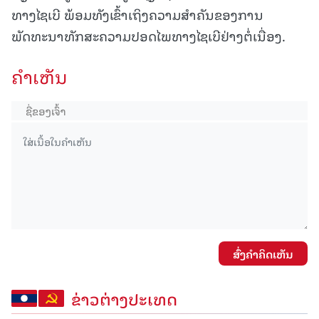
ທາງໄຊເບີ ພ້ອມທັງເຂົ້າເຖິງຄວາມສຳຄັນຂອງການ
ພັດທະນາທັກສະຄວາມປອດໄພທາງໄຊເບີຢ່າງຕໍ່ເນື່ອງ.
ຄໍາເຫັນ
ສົ່ງຄໍາຄິດເຫັນ
ຂ່າວຕ່າງປະເທດ