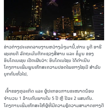
ຂ່າວຕ່າງປະເທດລາຍງານຫວ່າງມໍ່ໆມານີ້,ທ່ານ ບູດີ ອາຣີ
ເຊເທຍດີ ລັດຖະມົນຕີກະຊວງສື່ສານ ແລະ ຂໍ້ມູນ ຂອງ
ອິນໂດເນເຊຍ ເປີດເຜີຍວ່າ: ອິນໂດເນໄຊຍ ໄດ້ດຳເນີນ
ໂຄງການເພີ່ມພູນທັກສະຄວາມປອດໄພທາງໄຊເບີ ສໍາລັບ
ບຸກຄົນທົ່ວໄປ,
ເຈົ້າຂອງທຸລະກິດ ແລະ ຜູ້ປະກອບການຂະໜາດນ້ອຍ
ຈຳນວນ 1 ລ້ານຄົນພາຍໃນ 5 ປີ ຫຼື ປີລະ 2 ແສນຄົນ.
ໂຄງການເພີ່ມທັກສະໃຫ້ຜູ້ທີ່ມີຄວາມຮູ້ຄວາມສາມາດທາງດີ