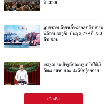
ປີ 2026
ມູນຄ່າການຄ້າຂາເຂົ້າ-ຂາອອກດ້ານການ
ບໍລິການຂອງຈີນ ບັນລຸ 3,779 ຕື້ 750
ລ້ານຢວນ
ຫວຽດນາມ ສ້າງກົດລະບຽບພັກໃຫ້ມີ
ວິທະຍາສາດ ແລະ ປະຕິບັດງ່າຍດາຍ
ເພີ່ມເຕີມ