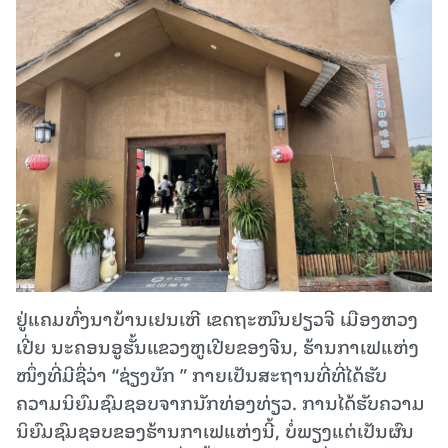
ຢູ່​ແຄມ​ທົ່ງ​ນາ​ບ້ານ​ເຢນ​ເຫີ ​​ເຂດຖະ​ໜົນ​ຢຽວ​ຈີ​ ເມືອງ​ຫວງ​
ເປີ່ຍ​ ນະ​ຄອນ​ອູ​ຮັ້ນ​ແຂວງ​ຫູ​ເປີຍຂອງ​ຈີນ, ຮ້ານ​ກາ​ເຟ​ແຫ່ງ​
ໜຶ່ງ​ທີ່​ມີ​ຊື່​ວ່າ “ຊ່ຽງ​ບັກ ” ກາຍ​ເປັນ​ສະ​ຖານ​ທີ່​ທີ່​ໄດ້​ຮັບ​
ຄວາມ​ນິ​ຍົມ​ຊົມ​ຊອບ​ຈາກ​ນັກ​ທ່ອງ​ທ່ຽວ. ການ​ໄດ້​ຮັບ​ຄວາມ​
ນິ​ຍົມຊົມ​ຊອບ​ຂອງ​ຮ້ານ​ກາ​ເຟ​ແຫ່ງ​ນີ້, ບໍ່​ພຽງ​ແຕ່​ເປັນ​ຜົນ​