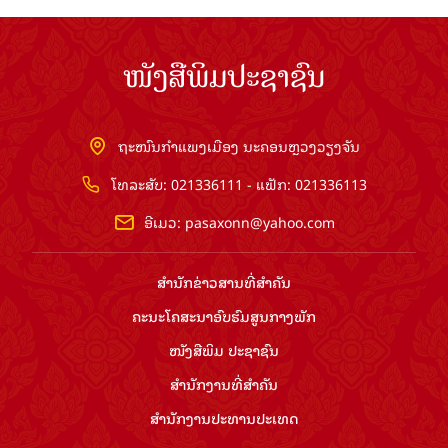
ໜັງສືພິມປະຊາຊົນ
ຖະໜົນກຳແພງເມືອງ ນະຄອນຫຼວງວຽງຈັນ
ໂທລະສັບ: 021336111 - ແຟັກ: 021336113
ອີເມວ:
pasaxonn@yahoo.com
ສຳ​ນັກ​ຂ່າວ​ສານ​ທີ່​ສຳ​ຄັນ​
ຄະນະໂຄສະນາອົບຮົມ​ສູນ​ກາງ​ພັກ
ໜັງສືພິມ ປະ​ຊາ​ຊົນ
ສຳ​ນັກ​ງານ​ທີ່​ສຳ​ຄັນ
ສຳ​ນັກ​ງານ​ປະ​ທານ​ປະ​ເທດ