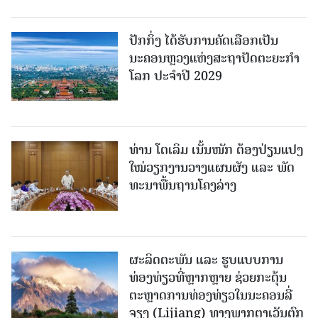
ປັກກິ່ງ ໄດ້ຮັບການຄັດເລືອກເປັນ
ນະຄອນຫຼວງແຫ່ງສະຖາປັດຕະຍະກຳ
ໂລກ ປະຈຳປີ 2029
ທ່ານ ໂຕ​ເລິມ ເນັ້ນໜັກ ຕ້ອງ​ປ່ຽນ​ແປງ​
ໃໝ່​ວຽກ​ງານ​ວາງ​ແຜນ​ຜັງ ແລະ ​ພັດ​
ທະ​ນາ​ພື້ນ​ຖານ​ໂຄງ​ລ່າງ
ຜະລິດຕະພັນ ແລະ ຮູບແບບການ
ທ່ອງທ່ຽວທີ່ຫຼາກຫຼາຍ ຊ່ວຍກະຕຸ້ນ
ຕະຫຼາດການທ່ອງທ່ຽວໃນນະຄອນລີ່
ຈຽງ (Lijiang) ທາງພາກຕາເວັນຕົກ