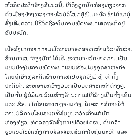
ຫົວຄິດປະດິດສ້າງຄືແນວນີ້, ໄດ້ດຶງດູດນັກທ່ອງທ່ຽວຈາກ
ຕົວເມືອງຢ່າງຫຼວງຫຼາຍໄປບໍລິໂພກຢູ່ຊົນນະບົດ ຊຶ່ງໄດ້ຊຸກຍູ້
ສົ່ງເສີມຄວາມມີຊີວິດຊີວາໃນການພັດທະນາເສດຖະກິດຢູ່
ຊົນນະບົດ.
ເມື່ອສັງເກດຈາກການພັດທະນາອຸດສາຫະກຳແລ້ວເຫັນວ່າ,
ຮ້ານກາເຟ “ຊ່ຽງບັກ” ໄດ້ເສີມຂະຫຍາຍບົດບາດການເປັນ
ແບບຢ່າງໃນການພັດທະນາແບບເຊື່ອມໂຍງອຸດສາຫະກຳ
ໂດຍຖືເອົາທຸລະກິດຮ້ານກາເຟເປັນຈຸດລົງມື ຫຼື ຈັດຕັ້ງ
ປະຕິບັດ, ຂະຫຍາຍກວ້າງອອກເປັນອຸດສາຫະກຳຕ່າງໆ,
ເປັນຕົ້ນ ຢູ່ບໍລິເວນອ້ອມຂ້າງຮ້ານກາເຟໄດ້ສ້າງເດີ່ນຕັ້ງແຄ້ມ
ແລະ ເຮືອນພັກໂຮມສະເຕຫຼາຍແຫ່ງ, ໃນອະນາຄົດຈະໃຫ້
ການບໍລິການໂຮມສະເຕທີ່ສົມບູນກວ່າເກົ່າແກ່ນັກ
ທ່ອງທ່ຽວ; ທົດລອງຈັດສົ່ງກາເຟດ້ວຍໂດຣນ, ຄົ້ນຄວ້າ
ຮູບແບບໃໝ່ແຫ່ງການຈໍລະຈອນສິນຄ້າໃນຊົນນະບົດ ແລະ