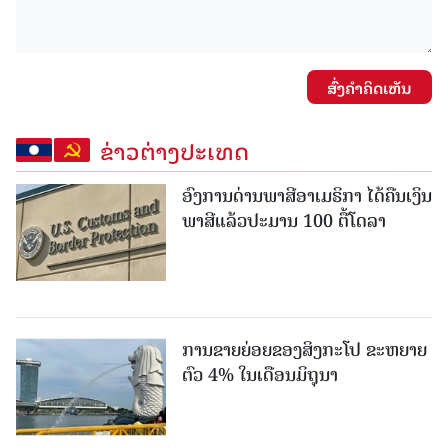
ສົ່ງຄໍາຄິດເຫັນ
ຂ່າວຕ່າງປະເທດ
ອົງການດ່ານພາສີອາເມຣິກາ ໄດ້ຄືນເງິນ
ພາສີແລ້ວປະມານ 100 ຕື້ໂດລາ
ການຂາຍຍ່ອຍຂອງສິງກະໂປ ຂະຫຍາຍ
ຕົວ 4% ໃນເດືອນມິຖຸນາ