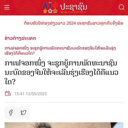
ຕ້ອນຮັບປີທ່ອງທ່ຽວລາວ 2024 ປະຊາຊົນລາວທຸກຄົນຈົ່ງພ້ອມເປັນເຈົ
ຂ່າວຕ່າງປະເທດ
ກາ​ເຟ​ຈອກ​ໜຶ່ງ​ ຈະ​ຊຸກ​ຍູ້ການ​ພັດ​ທະ​ນາ​ຊົນ​ນະ​ບົດ​ຂອງ​ຈີນ​ໃຫ້​ຈະ​ເລີນ​ຮຸ່ງ​
ເຮືອງ​ໄດ້​ຄື​ແນວ​ໃດ?
ກາ​ເຟ​ຈອກ​ໜຶ່ງ​ ຈະ​ຊຸກ​ຍູ້ການ​ພັດ​ທະ​ນາ​ຊົນ​
ນະ​ບົດ​ຂອງ​ຈີນ​ໃຫ້​ຈະ​ເລີນ​ຮຸ່ງ​ເຮືອງ​ໄດ້​ຄື​ແນວ​
ໃດ?
15:41 12/05/2025