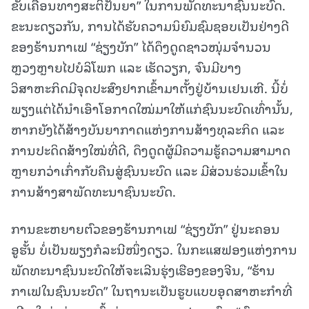
ຂັບເຄື່ອນທາງສະຕິປັນຍາ” ໃນການພັດທະນາຊົນນະບົດ.
ຂະນະດຽວກັນ, ການໄດ້ຮັບຄວາມນິຍົມຊົມຊອບເປັນຢ່າງດີ
ຂອງຮ້ານກາເຟ “ຊ່ຽງບັກ” ໄດ້ດຶງດູດຊາວໜຸ່ມຈຳນວນ
ຫຼວງຫຼາຍໄປບໍລິໂພກ ແລະ ເຮັດວຽກ, ຈົນມີບາງ
ວິສາຫະກິດມີຈຸດປະສົງຢາກເຂົ້າມາຕັ້ງຢູ່ບ້ານເຢນເຫີ. ນີ້ບໍ່
ພຽງແຕ່ໄດ້ນຳເອົາໂອກາດໃໝ່ມາໃຫ້ແກ່ຊົນນະບົດເທົ່ານັ້ນ,
ຫາກຍັງໄດ້ສ້າງບັນຍາກາດແຫ່ງການສ້າງທຸລະກິດ ແລະ
ການປະດິດສ້າງໃໝ່ທີ່ດີ, ດຶງດູດຜູ້ມີຄວາມຮູ້ຄວາມສາມາດ
ຫຼາຍກວ່າເກົ່າກັບຄືນສູ່ຊົນນະບົດ ແລະ ມີສ່ວນຮ່ວມເຂົ້າໃນ
ການສ້າງສາພັດທະນາຊົນນະບົດ.
ການຂະຫຍາຍຕົວຂອງຮ້ານກາເຟ “ຊ່ຽງບັກ” ຢູ່ນະຄອນ
ອູຮັ້ນ ບໍ່ເປັນພຽງກໍລະນີໜຶ່ງດຽວ. ໃນກະແສຟອງແຫ່ງການ
ພັດທະນາຊົນນະບົດໃຫ້ຈະເລີນຮຸ່ງເຮືອງຂອງຈີນ, “ຮ້ານ
ກາເຟໃນຊົນນະບົດ” ໃນຖານະເປັນຮູບແບບອຸດສາຫະກຳທີ່