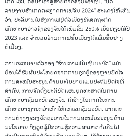
ເກີດ ໃໝ່, ຄ່ອຍໆເຂົ້າສູ່ສາຍຕາຂອງປະຊາຊົນ. “ບົດ
ລາຍງານສັງເກດຕະຫຼາດກາເຟຈີນ 2024” ສະແດງໃຫ້ເຫັນ
ວ່າ, ປະລິມານໃບສັ່ງກາເຟຢູ່ຕົວເມືອງທີ່ເສດຖະກິດ
ພັດທະນາອ່າວຊ້າຂອງຈີນໄດ້ເພີ່ມຂຶ້ນ 250% ເມື່ອທຽບໃສ່ປີ
2023 ແລະ ຈຳນວນຮ້ານກາເຟຂັ້ນເມືອງໄດ້ເພີ່ມຂຶ້ນຢ່າງ
ຕໍ່ເນື່ອງ.
ການຂະຫຍາຍຕົວຂອງ “ຮ້ານກາເຟໃນຊົນນະບົດ” ແມ່ນ
ຍ້ອນໄດ້ຮັບຜົນປະໂຫຍດຈາກການຊຸກຍູ້ຂອງຫຼາຍປັດໄຈ.
ການສະໜັບສະໜູນດ້ານນະໂຍບາຍແມ່ນປະຖົມປັດໄຈທີ່
ສຳຄັນ, ການຈັດຕັ້ງປະຕິບັດແຜນຍຸດທະສາດໃນການ
ພັດທະນາຊົນນະບົດຂອງຈີນ ໄດ້ສ້າງໂອກາດໃນການ
ພັດທະນາຫຼາຍກວ່າເກົ່າໃຫ້ແກ່ເຂດຊົນນະບົດ, ມາດຕະ
ການຕ່າງໆຂອງລັດຖະບານໃນການສະໜັບສະໜູນດ້ານ
ນະໂຍບາຍ ດຶງດູດຜູ້ມີຄວາມຮູ້ຄວາມສາມາດກັບຄືນໄປ
ດຳເນີນທຸລະກິດຢູ່ບ້ານເກີດ ແລະ ອື່ນໆ, ໄດ້ສ້າງສະພາບ