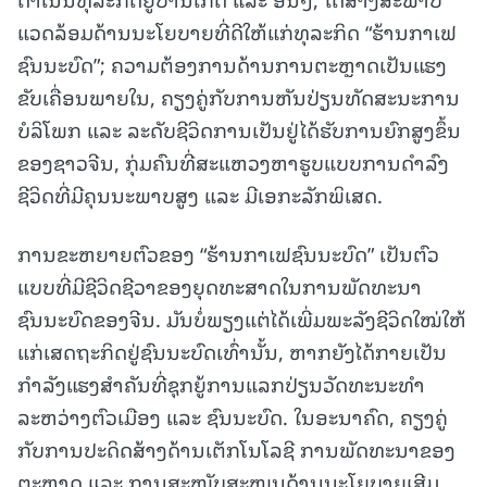
ແວດລ້ອມດ້ານນະໂຍບາຍທີ່ດີໃຫ້ແກ່ທຸລະກິດ “ຮ້ານກາເຟ
ຊົນນະບົດ”; ຄວາມຕ້ອງການດ້ານການຕະຫຼາດເປັນແຮງ
ຂັບເຄື່ອນພາຍໃນ, ຄຽງຄູ່ກັບການຫັນປ່ຽນທັດສະນະການ
ບໍລິໂພກ ແລະ ລະດັບຊີວິດການເປັນຢູ່ໄດ້ຮັບການຍົກສູງຂຶ້ນ
ຂອງຊາວຈີນ, ກຸ່ມຄົນທີ່ສະແຫວງຫາຮູບແບບການດຳລົງ
ຊີວິດທີ່ມີຄຸນນະພາບສູງ ແລະ ມີເອກະລັກພິເສດ.
ການຂະຫຍາຍຕົວຂອງ “ຮ້ານກາເຟຊົນນະບົດ” ເປັນຕົວ
ແບບທີ່ມີຊີວິດຊີວາຂອງຍຸດທະສາດໃນການພັດທະນາ
ຊົນນະບົດຂອງຈີນ. ມັນບໍ່ພຽງແຕ່ໄດ້ເພີ່ມພະລັງຊີວິດໃໝ່ໃຫ້
ແກ່ເສດຖະກິດຢູ່ຊົນນະບົດເທົ່ານັ້ນ, ຫາກຍັງໄດ້ກາຍເປັນ
ກຳລັງແຮງສຳຄັນທີ່ຊຸກຍູ້ການແລກປ່ຽນວັດທະນະທຳ
ລະຫວ່າງຕົວເມືອງ ແລະ ຊົນນະບົດ. ໃນອະນາຄົດ, ຄຽງຄູ່
ກັບການປະດິດສ້າງດ້ານເຕັກໂນໂລຊີ ການພັດທະນາຂອງ
ຕະຫຼາດ ແລະ ການສະໜັບສະໜູນດ້ານນະໂຍບາຍເສີມ