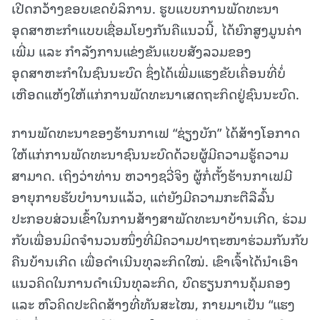
ເປີດກວ້າງຂອບເຂດບໍລິການ. ຮູບແບບການພັດທະນາ
ອຸດສາຫະກຳແບບເຊື່ອມໂຍງກັນຄືແນວນີ້, ໄດ້ຍົກສູງມູນຄ່າ
ເພີ່ມ ແລະ ກຳລັງການແຂ່ງຂັນແບບສັງລວມຂອງ
ອຸດສາຫະກຳໃນຊົນນະບົດ ຊຶ່ງໄດ້ເພີ່ມແຮງຂັບເຄື່ອນທີ່ບໍ່
ເຫືອດແຫ້ງໃຫ້ແກ່ການພັດທະນາເສດຖະກິດຢູ່ຊົນນະບົດ.
ການພັດທະນາຂອງຮ້ານກາເຟ “ຊ່ຽງບັກ” ໄດ້ສ້າງໂອກາດ
ໃຫ້ແກ່ການພັດທະນາຊົນນະບົດດ້ວຍຜູ້ມີຄວາມຮູ້ຄວາມ
ສາມາດ. ເຖິງວ່າທ່ານ ຫວາງຊວີ່ຈິງ ຜູ້ກໍ່ຕັ້ງຮ້ານກາເຟມີ
ອາຍຸກາຍຮັບບຳນານແລ້ວ, ແຕ່ຍັງມີຄວາມກະຕືລືລົ້ນ
ປະກອບສ່ວນເຂົ້າໃນການສ້າງສາພັດທະນາບ້ານເກີດ, ຮ່ວມ
ກັບເພື່ອນມິດຈຳນວນໜຶ່ງທີ່ມີຄວາມປາຖະໜາຮ່ວມກັນກັບ
ຄືນບ້ານເກີດ ເພື່ອດຳເນີນທຸລະກິດໃໝ່. ເຂົາເຈົ້າໄດ້ນຳເອົາ
ແນວຄິດໃນການດຳເນີນທຸລະກິດ, ບົດຮຽນການຄຸ້ມຄອງ
ແລະ ຫົວຄິດປະດິດສ້າງທີ່ທັນສະໄໝ, ກາຍມາເປັນ “ແຮງ