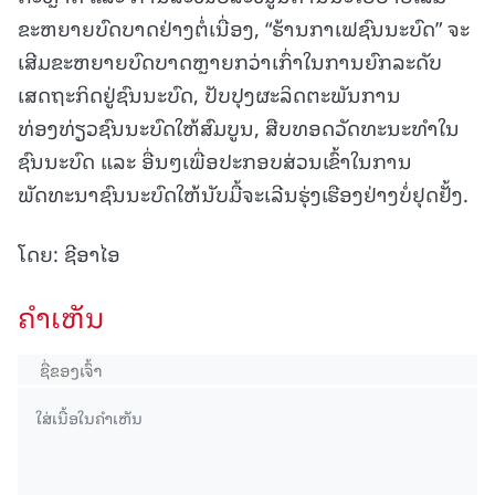
ຂະຫຍາຍບົດບາດຢ່າງຕໍ່ເນື່ອງ, “ຮ້ານກາເຟຊົນນະບົດ” ຈະ
ເສີມຂະຫຍາຍບົດບາດຫຼາຍກວ່າເກົ່າໃນການຍົກລະດັບ
ເສດຖະກິດຢູ່ຊົນນະບົດ, ປັບປຸງຜະລິດຕະພັນການ
ທ່ອງທ່ຽວຊົນນະບົດໃຫ້ສົມບູນ, ສືບທອດວັດທະນະທຳໃນ
ຊົນນະບົດ ແລະ ອື່ນໆເພື່ອປະກອບສ່ວນເຂົ້າໃນການ
ພັດທະນາຊົນນະບົດໃຫ້ນັບມື້ຈະເລີນຮຸ່ງເຮືອງຢ່າງບໍ່ຢຸດຢັ້ງ.
ໂດຍ: ຊີອາໄອ
ຄໍາເຫັນ