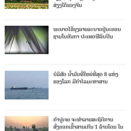
ສ່ຽງໃຕ້ຂອງຈີນ
ພະຍາດໄຂ້ຍຸງລາຍລະບາດຢູ່ນະຄອນ
ຊາມໂບ​ອັນກາ ປະເທດຟີລິບປິນ
ບໍລິສັດ ນ້ຳມັນທີ່ໃຫຍ່ທີ່ສຸດ 8 ແຫ່ງ
ຂອງໂລກ ມີກຳໄລມະຫາສານ
ກຳປູເຈຍ ຈະທຳລາຍສະຖິຕິການ
ສົ່ງອອກເຂົ້າສານເກີນ 1 ລ້ານໂຕນ ໃນ