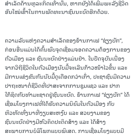
ສຳ​ເລັດ​ດ້ານ​ທຸ​ລະ​ກິດ​ເທົ່າ​ນັ້ນ, ​ຫາກ​ຍັງ​ໄດ້​ເພີ່ມ​ພະ​ລັງ​ຊີ​ວິດ​
ອັນ​ໃໝ່​ເຂົ້າ​ໃນ​ການ​ພັດ​ທະ​ນາ​ຊົນ​ນະ​ບົດ​ອີກ​ດ້ວຍ.
ຄວາມລັບແຫ່ງຄວາມສຳເລັດຂອງຮ້ານກາເຟ “ຊ່ຽງບັກ”,
ກ່ອນອື່ນແມ່ນໄດ້ຄົ້ນພົບຈຸດເຊື່ອມຈອດຄວາມຕ້ອງການຂອງ
ຕົວເມືອງ ແລະ ຊົນນະບົດຢ່າງແມ່ນຢຳ. ໃນປັດຈຸບັນເນື່ອງ
ຈາກວິຖີຊີວິດໃນຕົວເມືອງນັບມື້ຈະເລີນກ້າວໜ້າໄວຂຶ້ນ ແລະ
ມີການແຂ່ງຂັນກັນນັບມື້ດຸເດືອດກວ່າເກົ່າ, ປະຊາຊົນມີຄວາມ
ປາຖະໜາຕໍ່ຊີວິດທີ່ປາສະຈາກການຊຸມແຊວ ແລະ ຢາກ
ໃກ້ຊິດກັບທຳມະຊາດຢູ່ຊົນນະບົດ. ຮ້ານກາເຟ “ຊ່ຽງບັກ” ໄດ້
ເຊື່ອມໂຍງກາເຟທີ່ໄດ້ຮັບຄວາມນິຍົມໃນຕົວເມືອງ ກັບ
ທິວທັດທົ່ງນາທີ່ງຽບສະຫງົບ ແລະ ສວຍງາມຂອງ
ຊົນນະບົດຢ່າງມີຫົວຄິດປະດິດສ້າງ ແລະ ໄດ້ສ້າງ
ສະພາບການບໍລິໂພກແບບພິເສດ. ການເຊື່ອມໂຍງແບບມີ