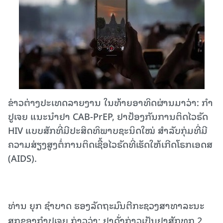
ຂ່າວຕ່າງປະເທດລາຍງານ ໃນທ້າຍອາທິດຜ່ານມາວ່າ: ກຳ​
ປູ​ເຈຍ​ ແນະນຳ​ຢາ CAB-PrEP, ຢາປ້ອງກັນການຕິດໄວຣັດ
HIV ແບບ​ສັກທີ່ມີປະສິດທິພາບຊະນິດໃໝ່ ສຳລັບກຸ່ມ​ທີ່​ມີ​
ຄວາມ​ສ່ຽງ​ສູງຕໍ່ການຕິດເຊື້ອໄວຣັດທີ່ເຮັດໃຫ້ເກີດໂຣກເອດສ
(AIDS).
ທ່ານ ຍຸກ ຊຳບາດ ຮອງລັດຖະມົນຕີກະຊວງສາທາລະນະ
ສຸກຂອງກຳປູເຈຍ ກ່າວວ່າ: ຢາດັ່ງກ່າວເປັນຢາສັກທຸກ 2