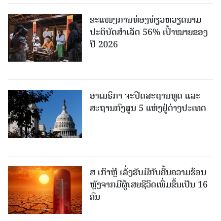
ຂະ​ແໜງ​ການ​ທ່ອງ​ທ່ຽວຫວຽດນາມ ​
ປະ​ຕິ​ບັດ​ສຳ​ເລັດ 56% ເປົ້າ​ໝາຍຂອງ
ປີ 2026
ອາເມຣິກາ ຈະປິດສະຖານທູດ ແ​ລະ
ສະຖານກົງສູນ 5 ແຫ່ງ​ຢູ່​ຕ່າງ​ປະ​ເທດ
ສ ເກົາຫຼີ ເລັ່ງຮັບມືກັບຄື້ນຄວາມຮ້ອນ
ຫຼັງຈາກມີຜູ້ເສຍຊີວິດເພີ່ມຂຶ້ນເປັນ 16
ຄົນ