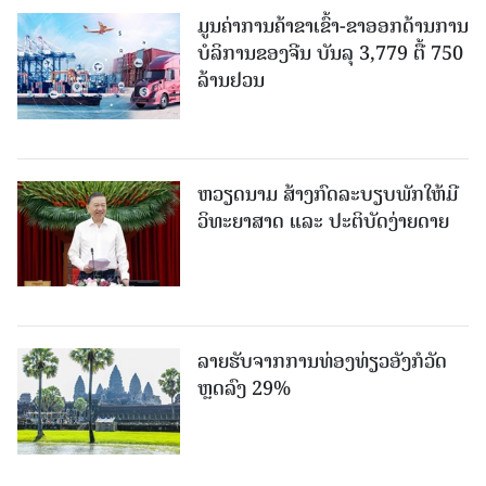
ມູນຄ່າການຄ້າຂາເຂົ້າ-ຂາອອກດ້ານການ
ບໍລິການຂອງຈີນ ບັນລຸ 3,779 ຕື້ 750
ລ້ານຢວນ
ຫວຽດນາມ ສ້າງກົດລະບຽບພັກໃຫ້ມີ
ວິທະຍາສາດ ແລະ ປະຕິບັດງ່າຍດາຍ
ລາຍຮັບຈາກການທ່ອງທ່ຽວອັງກໍວັດ
ຫຼດລົງ 29%