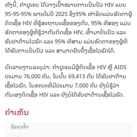
ທັງນີ້, ກຳປູເຈຍ ໄດ້ວາງເປົ້າໝາຍການປິ່ນປົວ HIV ແບບ
95-95-95% ພາຍໃນປີ 2025 ຊຶ່ງ95% ທຳອິດແມ່ນອັດຕາຜູ້
ຕິດເຊື້ອ HIV ທີ່ຮູ້ສະຖານະເຊື້ອຂອງຕົນ, 95% ທີສອງ ແມ່ນ
ອັດຕາຂອງຜູ້ທີ່ຮູ້ວ່າຕົນຕິດເຊື້ອ HIV, ເຂົ້າມາປິ່ນປົວ ແລະ
ຮັບຢາຕ້ານໄວຣັດ ແລະ 95% ທີສາມ ແມ່ນອັດຕາຂອງຜູ້ທີ່
ໄດ້ຮັບການປິ່ນປົວ ແລະ ສາມາດຢັບຢັ້ງເຊື້ອໄວຣັດໄດ້.
ບົດລາຍງານລະບຸວ່າ: ກຳປູເຈຍມີຜູ້ຕິດເຊື້ອ HIV ຫຼື AIDS
ປະມານ 76,000 ຄົນ, ໃນນັ້ນ 69,413 ຄົນ ໄດ້ຮັບຢາຕ້ານ
ເຊື້ອໄວຣັດ, ໃນຂະນະທີ່ມີປະມານ 7,000 ຄົນ ຍັງບໍ່ຮູ້ວ່າ
ຕົນເອງຕິດເຊື້ອ HIV ແລະ ຍັງບໍ່ໄດ້ຮັບຢາຕ້ານເຊື້ອໄວຣັດ.
ຄໍາເຫັນ