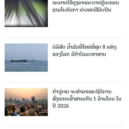
ພະຍາດໄຂ້ຍຸງລາຍລະບາດຢູ່ນະຄອນ
ຊາມໂບ​ອັນກາ ປະເທດຟີລິບປິນ
ບໍລິສັດ ນ້ຳມັນທີ່ໃຫຍ່ທີ່ສຸດ 8 ແຫ່ງ
ຂອງໂລກ ມີກຳໄລມະຫາສານ
ກຳປູເຈຍ ຈະທຳລາຍສະຖິຕິການ
ສົ່ງອອກເຂົ້າສານເກີນ 1 ລ້ານໂຕນ ໃນ
ປີ 2026