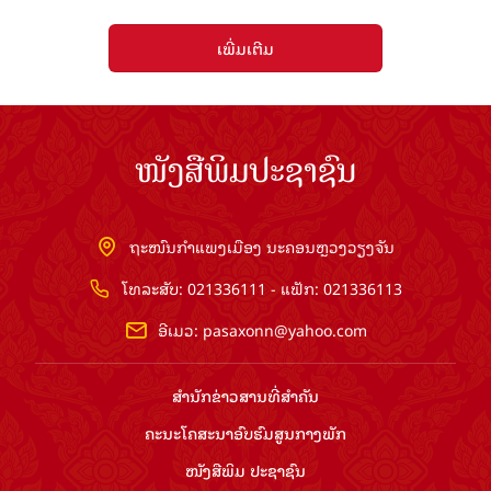
ເພີ່ມເຕີມ
ໜັງສືພິມປະຊາຊົນ
ຖະໜົນກຳແພງເມືອງ ນະຄອນຫຼວງວຽງຈັນ
ໂທລະສັບ: 021336111 - ແຟັກ: 021336113
ອີເມວ:
pasaxonn@yahoo.com
ສຳ​ນັກ​ຂ່າວ​ສານ​ທີ່​ສຳ​ຄັນ​
ຄະນະໂຄສະນາອົບຮົມ​ສູນ​ກາງ​ພັກ
ໜັງສືພິມ ປະ​ຊາ​ຊົນ