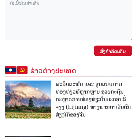
ສົ່ງຄໍາຄິດເຫັນ
ຂ່າວຕ່າງປະເທດ
ຜະລິດຕະພັນ ແລະ ຮູບແບບການ
ທ່ອງທ່ຽວທີ່ຫຼາກຫຼາຍ ຊ່ວຍກະຕຸ້ນ
ຕະຫຼາດການທ່ອງທ່ຽວໃນນະຄອນລີ່
ຈຽງ (Lijiang) ທາງພາກຕາເວັນຕົກ
ສ່ຽງໃຕ້ຂອງຈີນ