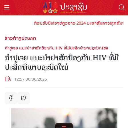
ຕ້ອນຮັບປີທ່ອງທ່ຽວລາວ 2024 ປະຊາຊົນລາວທຸກຄົນຈົ່ງພ້ອມເ
ຂ່າວຕ່າງປະເທດ
ກຳປູເຈຍ ແນະນຳຢາສັກປ້ອງກັນ HIV ທີ່ມີປະສິດທິພາບຊະນິດໃໝ່
ກຳປູເຈຍ ແນະນຳຢາສັກປ້ອງກັນ HIV ທີ່ມີ
ປະສິດທິພາບຊະນິດໃໝ່
12:57 30/06/2025