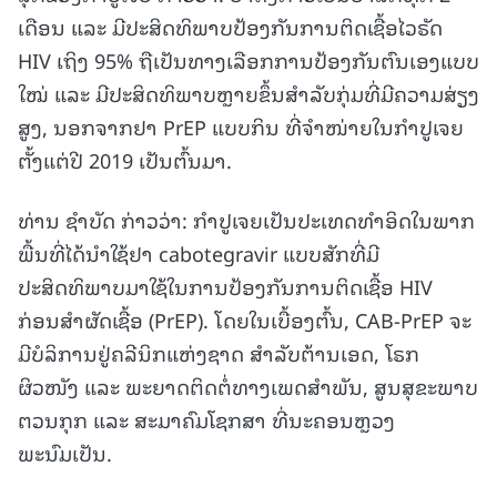
ເດືອນ ແລະ ມີປະສິດທິພາບປ້ອງກັນການຕິດເຊື້ອໄວຣັດ
HIV ເຖິງ 95% ຖືເປັນທາງເລືອກການປ້ອງກັນຕົນເອງແບບ
ໃໝ່ ແລະ ມີປະສິດທິພາບຫຼາຍຂຶ້ນສຳລັບກຸ່ມທີ່ມີຄວາມສ່ຽງ
ສູງ, ນອກຈາກຢາ PrEP ແບບກິນ ທີ່ຈຳໜ່າຍໃນກຳປູເຈຍ
ຕັ້ງແຕ່ປີ 2019 ເປັນຕົ້ນມາ.
ທ່ານ ຊຳບັດ ກ່າວວ່າ: ກຳປູເຈຍເປັນປະເທດທຳອິດໃນພາກ
ພື້ນທີ່ໄດ້ນຳໃຊ້ຢາ cabotegravir ແບບສັກທີ່ມີ
ປະສິດທິພາບມາໃຊ້ໃນການປ້ອງກັນການຕິດເຊື້ອ HIV
ກ່ອນສຳຜັດເຊື້ອ (PrEP). ໂດຍໃນເບື້ອງຕົ້ນ, CAB-PrEP ຈະ
ມີບໍລິການຢູ່ຄລີນິກແຫ່ງຊາດ ສຳລັບຕ້ານເອດ, ໂຣກ
ຜິວໜັງ ແລະ ພະຍາດຕິດຕໍ່ທາງເພດສຳພັນ, ສູນສຸຂະພາບ
ຕວນກຸກ ແລະ ສະມາຄົມໂຊກສາ ທີ່ນະຄອນຫຼວງ
ພະນົມເປັນ.