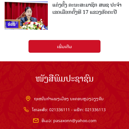
ແຕ່ງຕັ້ງ ຄະນະສະມາຊິກ ສພຊ ປະຈຳ
ເຂດເລືອກຕັ້ງທີ 17 ແຂວງອັດຕະປື
ເພີ່ມເຕີມ
ໜັງສືພິມປະຊາຊົນ
ຖະໜົນກຳແພງເມືອງ ນະຄອນຫຼວງວຽງຈັນ
ໂທລະສັບ: 021336111 - ແຟັກ: 021336113
ອີເມວ:
pasaxonn@yahoo.com