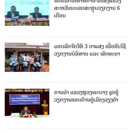
ພະແນກໂຍທາທິການ-ຂົນສົ່ງແຂວງ
ສະຫວັນນະເຂດສະຫຼຸບວຽກງານ 6
ເດືອນ
ມອບລົດຈັກໃຫ້ 3 ຕາແສງ ເພື່ອຮັບໃຊ້
ວຽກງານບໍລິຫານ ແລະ ພັດທະນາ
ການນຳ ແຂວງຫຼວງພະບາງ ຊຸກຍູ້
ວຽກງານຮອບດ້ານຢູ່ເມືອງວຽງຄໍາ