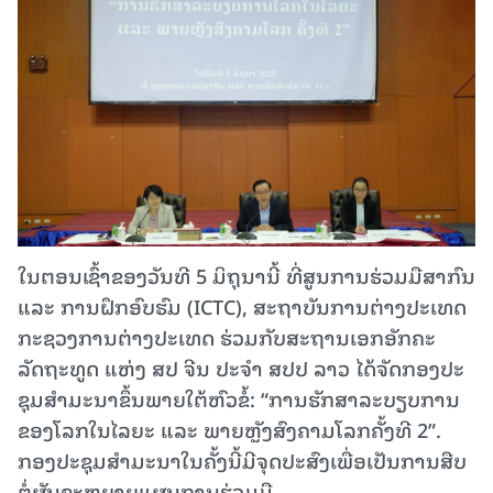
ໃນຕອນເຊົ້າຂອງວັນທີ 5 ມິຖຸນານີ້ ທີ່ສູນການຮ່ວມມືສາກົນ
ແລະ ການຝຶກອົບຮົມ (ICTC), ສະຖາບັນການຕ່າງປະເທດ
ກະຊວງການຕ່າງປະເທດ ຮ່ວມກັບສະຖານເອກອັກຄະ
ລັດຖະທູດ ແຫ່ງ ສປ ຈີນ ປະຈໍາ ສປປ ລາວ ໄດ້ຈັດກອງປະ
ຊຸມສໍາມະນາຂຶ້ນພາຍໃຕ້ຫົວຂໍ້: “ການຮັກສາລະບຽບການ
ຂອງໂລກໃນໄລຍະ ແລະ ພາຍຫຼັງສົງຄາມໂລກຄັ້ງທີ 2”.
ກອງປະຊຸມສໍາມະນາໃນຄັ້ງນີ້ມີຈຸດປະສົງເພື່ອເປັນການສືບ
ຕໍ່ຜັນຂະຫຍາຍແຜນການຮ່ວມມື