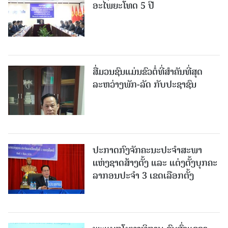
ອະໄພຍະໂທດ 5 ປີ
ສື່ມວນຊົນແມ່ນຂົວຕໍ່ທີ່ສໍາຄັນທີ່ສຸດ
ລະຫວ່າງພັກ-ລັດ ກັບປະຊາຊົນ
ປະກາດກົງຈັກຄະນະປະຈໍາສະພາ
ແຫ່ງຊາດສ້າງຕັ້ງ ແລະ ແຕ່ງຕັ້ງບຸກຄະ
ລາກອນປະຈໍາ 3 ເຂດເລືອກຕັ້ງ