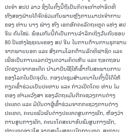
ປະຈໍາ ສປປ ລາວ ຊຶ່ງໃນຄັ້ງນີ້ຖືເປັນກິດຈະກໍາທໍາອິດທີ່
ທັງສອງຝ່າຍໄດ້ຈັດຮ່ວມກັນພາຍຫຼັງການມາປະຈໍາການ
ຂອງ ທ່ານ ນາງ ຟ່າງ ຫົງ ເອກອັກຄະລັດຖະທູດ ແຫ່ງ ສປ
ຈີນ ຄົນໃໝ່. ພ້ອມກັນນີ້ກໍເປັນການລໍາລຶກເຖິງວັນຄົບຮອບ
80 ປີແຫ່ງໄຊຊະນະຂອງ ສປ ຈີນ ໃນການຕ້ານການຮຸກຮານ
ຈາກພາຍນອກ ແລະ ສົງຄາມໂລກຕ້ານລັດທິຟາຊິດ ແລະ
ເພື່ອເປັນການແລກປ່ຽນຄວາມຄິດເຫັນ ແລະ ຖອດຖອນ
ບົດຮຽນຈາກອະດີດ ນໍາມາປັບໃຊ້ໃຫ້ເຂົ້າກັບສະພາບການ
ຂອງໂລກໃນປັດຈຸບັນ. ກອງປະຊຸມສໍາມະນາໃນຄັ້ງນີ້ໄດ້ໃຫ້
ກຽດເຂົ້າຮ່ວມເປັນປະທານ ແລະ ກ່າວເປີດໂດຍ ທ່ານ ໄມ
ທອງ ທໍາມະວົງສາ ຮອງລັດຖະມົນຕີກະຊວງການຕ່າງ
ປະເທດ ແລະ ມີບັນດາຜູ້ເຂົ້າຮ່ວມຈາກກະຊວງການຕ່າງ
ປະເທດ, ຄະນະພົວພັນຕ່າງປະເທດສູນກາງພັກ, ຫ້ອງວ່າ
ການສູນກາງພັກ, ຄະນະໂຄສະນາອົບຮົມສູນກາງພັກ,
ທ່ານທູດອາວຸໂສ ຈາກສະໂມສອນນັກການທູດ, ສະຖານ