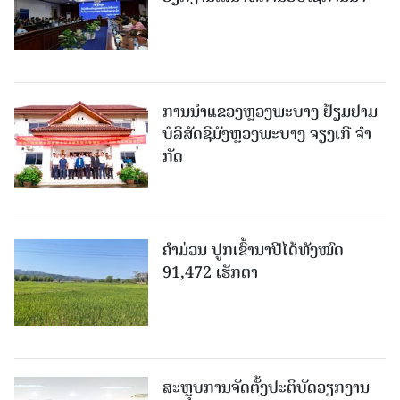
ການນຳແຂວງຫຼວງພະບາງ ຢ້ຽມ​ຢາມ
ບໍ​ລິ​ສັດຊີມັງຫຼວງພະບາງ ຈຽງເກີ ຈໍາ
ກັດ
ຄໍາມ່ວນ ປູກເຂົ້ານາປີໄດ້ທັງໝົດ
91,472 ເຮັກຕາ
ສະຫຼຸບການຈັດຕັ້ງປະຕິບັດວຽກງານ