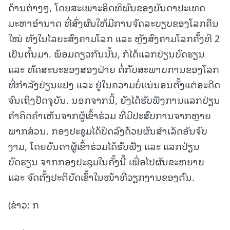
ດ້ານຕ່າງໆ, ໂດຍສະເພາະອິດທິພົນຂອງບັນດາປະເທດ
ມະຫາອໍານາດ ທີ່ສົ່ງຜົນໃຫ້ມີການຈັດລະບຽບຂອງໂລກຄືນ
ໃໝ່ ທັງໃນໄລຍະສົງຄາມໂລກ ແລະ ຫຼັງສົງຄາມໂລກຄັ້ງທີ 2
ເປັນຕົ້ນມາ. ພ້ອມດຽວກັນນັ້ນ, ກໍໄດ້ແລກປ່ຽນບົດຮຽນ
ແລະ ທັດສະນະຂອງສອງຝ່າຍ ຕໍ່ກັບສະພາບການຂອງໂລກ
ທີ່ກໍາລັງປ່ຽນແປງ ແລະ ຢູ່ໃນຄວາມບໍ່ແນ່ນອນຕັ້ງແຕ່ອະດີດ
ຈົນເຖິງປັດຈຸບັນ. ນອກຈາກນີ້, ຍັງໄດ້ຮັບຟັງການແລກປ່ຽນ
ຄຳຄິດຄຳເຫັນຈາກຜູ້ເຂົ້າຮ່ວມ ທີ່ມີປະສົບການຈາກຫຼາຍ
ພາກສ່ວນ. ກອງປະຊຸມໄດ້ປິດລົງດ້ວຍຜົນສຳເລັດອັນຈົບ
ງາມ, ໂດຍບັນດາຜູ້ເຂົ້າຮ່ວມໄດ້ຮັບຟັງ ແລະ ແລກປ່ຽນ
ບົດຮຽນ ຈາກກອງປະຊຸມໃນຄັ້ງນີ້ ເພື່ອໄປຜັນຂະຫຍາຍ
ແລະ ຈັດຕັ້ງປະຕິບັດເຂົ້າໃນໜ້າທີ່ວຽກງານຂອງຕົນ.
(ຂ່າວ: ກ