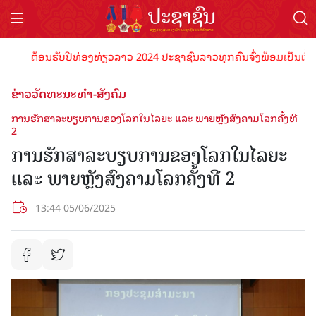
ຕ້ອນຮັບປີທ່ອງທ່ຽວລາວ 2024 ປະຊາຊົນລາວທຸກຄົນຈົ່ງພ້ອມເປັນເຈົ້າພາບທ
ຂ່າວວັດທະນະທຳ-ສັງຄົມ
ການຮັກສາລະບຽບການຂອງໂລກໃນໄລຍະ ແລະ ພາຍຫຼັງສົງຄາມໂລກຄັ້ງທີ
2
ການຮັກສາລະບຽບການຂອງໂລກໃນໄລຍະ
ແລະ ພາຍຫຼັງສົງຄາມໂລກຄັ້ງທີ 2
13:44 05/06/2025