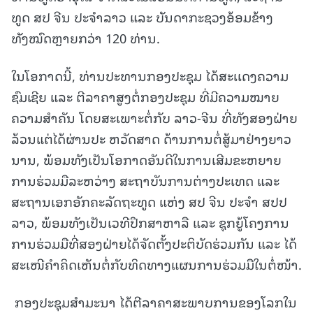
ທູດ ສປ ຈີນ ປະຈໍາລາວ ແລະ ບັນດາກະຊວງອ້ອມຂ້າງ
ທັງໝົດຫຼາຍກວ່າ 120 ທ່ານ.
ໃນໂອກາດນີ້, ທ່ານປະທານກອງປະຊຸມ ໄດ້ສະເເດງຄວາມ
ຊົມເຊີຍ ແລະ ຕີລາຄາສູງຕໍ່ກອງປະຊຸມ ທີ່ມີຄວາມໝາຍ
ຄວາມສໍາຄັນ ໂດຍສະເພາະຕໍ່ກັບ ລາວ-ຈີນ ທີ່ທັງສອງຝ່າຍ
ລ້ວນແຕ່ໄດ້ຜ່ານປະ ຫວັດສາດ ດ້ານການຕໍ່ສູ້ມາຢ່າງຍາວ
ນານ, ພ້ອມທັງເປັນໂອກາດອັນດີໃນການເສີມຂະຫຍາຍ
ການຮ່ວມມືລະຫວ່າງ ສະຖາບັນການຕ່າງປະເທດ ແລະ
ສະຖານເອກອັກຄະລັດຖະທູດ ແຫ່ງ ສປ ຈີນ ປະຈໍາ ສປປ
ລາວ, ພ້ອມທັງເປັນເວທີປຶກສາຫາລື ແລະ ຊຸກຍູ້ໂຄງການ
ການຮ່ວມມືທີ່ສອງຝ່າຍໄດ້ຈັດຕັ້ງປະຕິບັດຮ່ວມກັນ ແລະ ໄດ້
ສະເໜີຄໍາຄິດເຫັນຕໍ່ກັບທິດທາງແຜນການຮ່ວມມືໃນຕໍ່ໜ້າ.
ກອງປະຊຸມສໍາມະນາ ໄດ້ຕີລາຄາສະພາບການຂອງໂລກໃນ