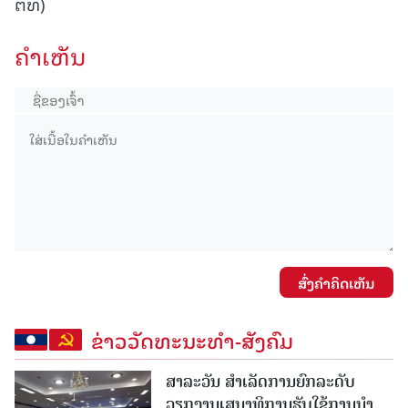
ຕທ)
ຄໍາເຫັນ
ສົ່ງຄໍາຄິດເຫັນ
ຂ່າວວັດທະນະທຳ-ສັງຄົມ
ສາລະວັນ ສໍາເລັດການຍົກລະດັບ
ວຽກງານເສນາທິການຮັບໃຊ້ການນໍາ