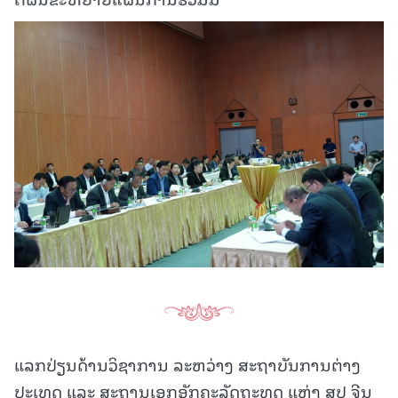
ແລກປ່ຽນດ້ານວິຊາການ ລະຫວ່າງ ສະຖາບັນການຕ່າງ
ປະເທດ ແລະ ສະຖານເອກອັກຄະລັດຖະທູດ ແຫ່ງ ສປ ຈີນ