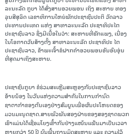
ລະນະລັດ ກູບາ ໄດ້ສົ່ງສານອວຍພອນ ເຖິງ ສະຫາຍ ທອງ
ລຸນສີສຸລິດ ເລຂາທິການໃຫຍ່ພັກປະຊາຊົນປະຕິ ວັດລາວ
ປະທານປະເທດ ແຫ່ງ ສາທາລະນະລັດ ປະຊາທິປະໄຕ
ປະຊາຊົນລາວ ຊຶ່ງມີເນື້ອໃນວ່າ: ສະຫາຍທີ່ຮັກແພງ, ເນື່ອງ
ໃນໂອກາດວັນສ້າງຕັ້ງ ສາທາລະນະລັດ ປະຊາທິປະ ໄຕ
ປະຊາຊົນລາວ, ຂ້າພະເຈົ້າຂໍຝາກຄຳອວຍພອນອັນອົບອຸ່ນ
ທີ່ສຸດມາເຖິງສະຫາຍ.
ປະຊາຊົນກູບາ ຂໍຮ່ວມສະເຫຼີມສະຫຼອງກັບປະຊາຊົນລາວ
ອ້າຍນ້ອງ ໃນວັນແຫ່ງຄວາມສໍາຄັນໃນການກໍານົດ
ຊາຕາກຳຂອງຕົນເອງຢ່າງສົມບູນເພື່ອຜົນປະໂຫຍດຂອງ
ມວນມະນຸດຊາດ.ສາຍພົວພັນສອງຝ່າຍຂອງສອງຊາດພວກ
ເຮົາແມ່ນໄດ້ເຊື່ອມໂຍງເຂົ້າກັນຢ່າງແໜ້ນແຟ້ນມາເປັນເວລາ
ຫຼາຍກວ່າ 50 ປີ ບົນພື້ນຖານມິດສະຫາຍ ແລະ ຄວາມໄວ້