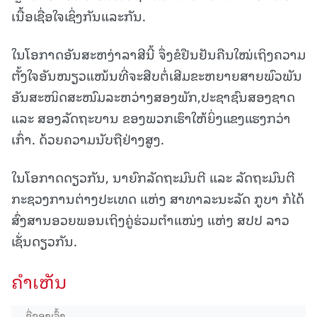
ເນື້ອເຊື່ອໃຈເຊິ່ງກັນແລະກັນ.
ໃນໂອກາດອັນສະຫງ່າລາສີນີ້ ຈຶ່ງຂໍຢືນຢັນຄືນໃໝ່ເຖິງຄວາມ
ຕັ້ງໃຈອັນໜຽວແໜ້ນທີ່ຈະສືບຕໍ່ເສີມຂະຫຍາຍສາຍພົວພັນ
ອັນສະໜິດສະໜົມລະຫວ່າງສອງພັກ,ປະຊາຊົນສອງຊາດ
ແລະ ສອງລັດຖະບານ ຂອງພວກເຮົາໃຫ້ຍິ່ງແຂງແຮງກວ່າ
ເກົ່າ. ດ້ວຍຄວາມນັບຖືຢ່າງສູງ.
ໃນໂອກາດດຽວກັນ, ນາຍົກລັດຖະມົນຕີ ແລະ ລັດຖະມົນຕີ
ກະຊວງການຕ່າງປະເທດ ແຫ່ງ ສາທາລະນະລັດ ກູບາ ກໍໄດ້
ສົ່ງສານອວຍພອນເຖິງຄູ່ຮ່ວມຕຳແໜ່ງ ແຫ່ງ ສປປ ລາວ
ເຊັ່ນດຽວກັນ.
ຄໍາເຫັນ