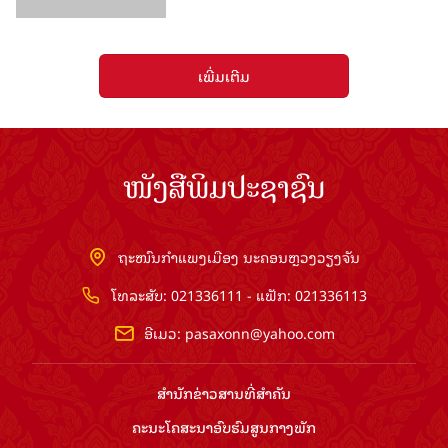
ເພີ່ມເຕີມ
ໜັງສືພິມປະຊາຊົນ
ຖະໜົນກຳແພງເມືອງ ນະຄອນຫຼວງວຽງຈັນ
ໂທລະສັບ: 021336111 - ແຟັກ: 021336113
ອີເມວ:
pasaxonn@yahoo.com
ສຳ​ນັກ​ຂ່າວ​ສານ​ທີ່​ສຳ​ຄັນ​
ຄະນະໂຄສະນາອົບຮົມ​ສູນ​ກາງ​ພັກ