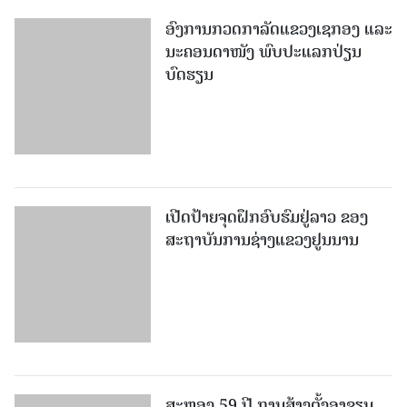
ອົງການກວດກາລັດແຂວງເຊກອງ ແລະ
ນະຄອນດາໜັງ ພົບປະແລກປ່ຽນ
ບົດຮຽນ
ເປີດປ້າຍຈຸດຝຶກອົບຮົມຢູ່ລາວ ຂອງ
ສະຖາບັນການຊ່າງແຂວງຢູນນານ
ສະຫຼອງ 59 ປີ ການສ້າງຕັ້ງອາຊຽນ