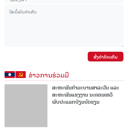
ສົ່ງຄໍາຄິດເຫັນ
ຂ່າວການຮ່ວມມື
ສະຫະພັນກໍາມະບານສາລະວັນ ແລະ
ສະຫະພັນແຮງງານ ນະຄອນເຫວ້
ພົບປະແລກປ່ຽນບົດຮຽນ