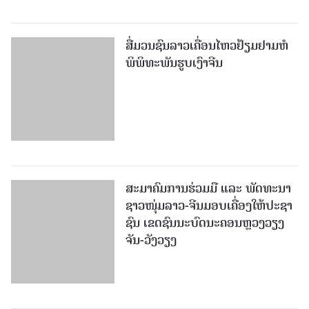
ສື່ມວນຊົນລາວເຄື່ອນໄຫວຢ້ຽມຢາມຫໍ
ພິພິທະພັນຮູບເງົາຈີນ
ສະມາຄົມການຮ່ວມມື ແລະ ພັດທະນາ
ຊາວໜຸ່ມລາວ-ຈີນມອບ​ເຄື່ອງ​ໃຫ້​ປະ​ຊາ​
ຊົນ ​ເຂດ​ຊົນ​ນະ​ບົດນະ​ຄອນຫຼວງວຽງ​
ຈັນ-ວັງ​ວຽງ