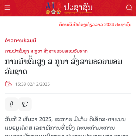
ຕ້ອນຮັບປີທ່ອງທ່ຽວລາວ 2024 ປະຊາຊົນລາວທຸກ
ຂ່າວການຮ່ວມມື
ການນຳຂັ້ນສູງ ສ ກູບາ ສົ່ງສານອວຍພອນວັນຊາດ
ການນຳຂັ້ນສູງ ສ ກູບາ ສົ່ງສານອວຍພອນ
ວັນຊາດ
15:39 02/12/2025
ວັນທີ 2 ທັນວາ 2025, ສະຫາຍ ມີເກັນ ດີເອັດສ-ກາແນນ
ແບຣມູເດັດສ ເລຂາທິການທີ່ໜຶ່ງ ຄະນະກຳມະການ
ສູນກາງພັກກອມມູນິດກູບາ ປະທານປະເທດແຫ່ງ ສາທາ