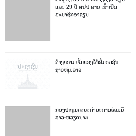
ແລະ 29 ປີ ສປປ ລາວ ເຂົ້າເປັນ
ສະມາຊິກອາຊຽນ
ສ້າງຄວາມເຂັ້ມແຂງໃຫ້ສື່ມວນຊົນ
ຊາວໜຸ່ມລາວ
ກອງປະຊຸມຄະນະກຳມະການຮ່ວມມື
ລາວ-ຫວຽດນາມ