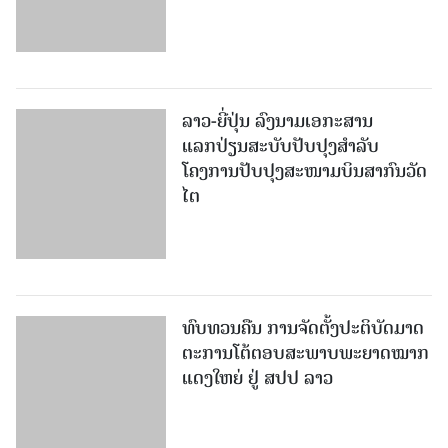
ລາວ-ຍີ່ປຸ່ນ ລົງນາມເອກະສານ
ແລກປ່ຽນສະບັບປັບປຸງສໍາລັບ
ໂຄງການປັບປຸງສະໜາມບິນສາກົນວັດ
ໄຕ
ທົບທວນຄືນ ການຈັດຕັ້ງປະຕິບັດມາດ
ຕະການໂຕ້ຕອບສະພາບພະຍາດໝາກ
ແດງໃຫຍ່ ຢູ່ ສປປ ລາວ