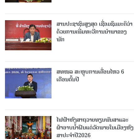
ສານປະຊາຊົນສູງສຸດ ເຊື່ອມຊຶມມະຕິວ່າ
ດ້ວຍການເພີ່ມທະວີການນຳພາຂອງ
ພັກ
ສທໜລ ສະຫຼຸບການເຄື່ອນໄຫວ 6
ເດືອນຕົ້ນປີ
ໄຟຟ້າຫົງສາຖວາຍທຽນພັນສາແລະ
ຜ້າອາບນໍ້າຝົນແດ່ວັດພາຍໃນເມືອງຫົງ
ສາປະຈໍາປີ2026