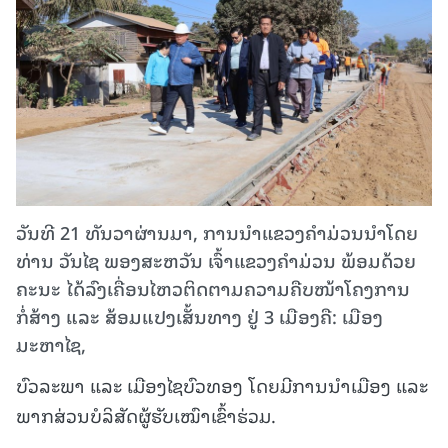
ວັນທີ 21 ທັນວາຜ່ານມາ, ການນໍາແຂວງຄໍາມ່ວນນໍາໂດຍ
ທ່ານ ວັນໄຊ ພອງສະຫວັນ ເຈົ້າແຂວງຄຳມ່ວນ ພ້ອມດ້ວຍ
ຄະນະ ໄດ້ລົງເຄື່ອນໄຫວຕິດຕາມຄວາມຄືບໜ້າໂຄງການ
ກໍ່ສ້າງ ແລະ ສ້ອມແປງເສັ້ນທາງ ຢູ່ 3 ເມືອງຄື: ເມືອງ
ມະຫາໄຊ,
ບົວລະພາ ແລະ ເມືອງໄຊບົວທອງ ໂດຍມີການນໍາເມືອງ ແລະ
ພາກສ່ວນບໍລິສັດຜູ້ຮັບເໝົາເຂົ້າຮ່ວມ.