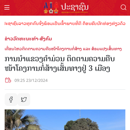
າຊົນລາວທຸກຄົນຈົ່ງພ້ອມເປັນເຈົ້າພາບທີ່ດີ ຕ້ອນຮັບນັກທ່ອງທ່ຽວດ້ວຍໄມຕີຈ
ຂ່າວວັດທະນະທຳ-ສັງຄົມ
ເຄື່ອນໄຫວຕິດຕາມຄວາມຄືບໜ້າໂຄງການກໍ່ສ້າງ ແລະ ສ້ອມແປງເສັ້ນທາງ
ການນໍາແຂວງຄຳມ່ວນ ຕິດຕາມຄວາມຄືບ
ໜ້າໂຄງການກໍ່ສ້າງເສັ້ນທາງຢູ່ 3 ເມືອງ
09:25 23/12/2024