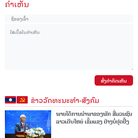
ຄໍາເຫັນ
ສົ່ງຄໍາຄິດເຫັນ
ຂ່າວວັດທະນະທຳ-ສັງຄົມ
ພາຍໃຕ້ການນໍາພາຂອງພັກ ສື່ມວນຊົນ
ລາວເຕີບໃຫຍ່ ເຂັ້ມແຂງ ຢ່າງບໍ່ຢຸດຢັ້ງ