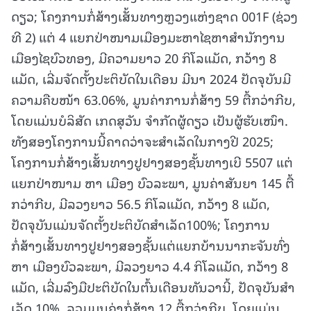
ດຽວ; ໂຄງການກໍ່ສ້າງເສັ້ນທາງຫຼວງແຫ່ງຊາດ 001F (ຊ່ວງ
ທີ 2) ແຕ່ 4 ແຍກປ່າໜາມເມືອງມະຫາໄຊຫາສໍານັກງານ
ເມືອງໄຊບົວທອງ, ມີຄວາມຍາວ 20 ກິໂລແມັດ, ກວ້າງ 8
ແມັດ, ເລີ່ມຈັດຕັ້ງປະຕິບັດໃນເດືອນ ມີນາ 2024 ປັດຈຸບັນມີ
ຄວາມຄືບໜ້າ 63.06%, ມູນຄ່າການກໍ່ສ້າງ 59 ຕື້ກວ່າກີບ,
ໂດຍແມ່ນບໍລິສັດ ເກດສຸວັນ ຈໍາກັດຜູ້ດຽວ ເປັນຜູ້ຮັບເໜົາ.
ທັງສອງໂຄງການນີ້ຄາດວ່າຈະສຳເລັດໃນກາງປີ 2025;
ໂຄງການກໍ່ສ້າງເສັ້ນທາງປູຢາງສອງຊັ້ນທາງເບີ 5507 ແຕ່
ແຍກປ່າໜາມ ຫາ ເມືອງ ບົວລະພາ, ມູນຄ່າສັນຍາ 145 ຕື້
ກວ່າກີບ, ມີລວງຍາວ 56.5 ກິໂລແມັດ, ກວ້າງ 8 ແມັດ,
ປັດຈຸບັນແມ່ນຈັດຕັ້ງປະຕິບັດສໍາເລັດ100%; ໂຄງການ
ກໍ່ສ້າງເສັ້ນທາງປູຢາງສອງຊັ້ນແຕ່ແຍກບ້ານນາກະຈັນທົ່ງ
ຫາ ເມືອງບົວລະພາ, ມີລວງຍາວ 4.4 ກິໂລແມັດ, ກວ້າງ 8
ແມັດ, ເລີ່ມລົງມືປະຕິບັດໃນຕົ້ນເດືອນທັນວານີ້, ປັດຈຸບັນສໍາ
ເລັດ 10%, ລວມມູນຄ່າກໍ່ສ້າງ 12 ຕື້ກວ່າກີບ, ໂດຍແມ່ນ