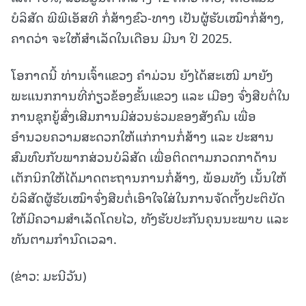
ບໍລິສັດ ພີພີເອັສທີ ກໍ່ສ້າງຂົວ-ທາງ ເປັນຜູ້ຮັບເໝົາກໍ່ສ້າງ,
ຄາດວ່າ ຈະໃຫ້ສໍາເລັດໃນເດືອນ ມີນາ ປີ 2025.
ໂອກາດນີ້ ທ່ານເຈົ້າແຂວງ ຄໍາມ່ວນ ຍັງໄດ້ສະເໜີ ມາຍັງ
ພະແນກການທີ່ກ່ຽວຂ້ອງຂັ້ນແຂວງ ແລະ ເມືອງ ຈົ່ງສືບຕໍ່ໃນ
ການຊຸກຍູ້ສົ່ງເສີມການມີສ່ວນຮ່ວມຂອງສັງຄົມ ເພື່ອ
ອໍານວຍຄວາມສະດວກໃຫ້ແກ່ການກໍ່ສ້າງ ແລະ ປະສານ
ສົມທົບກັບພາກສ່ວນບໍລິສັດ ເພື່ອຕິດຕາມກວດກາດ້ານ
ເຕັກນິກໃຫ້ໄດ້ມາດຕະຖານການກໍ່ສ້າງ, ພ້ອມທັງ ເນັ້ນໃຫ້
ບໍລິສັດຜູ້ຮັບເໝົາຈົ່ງສືບຕໍ່ເອົາໃຈໃສ່ໃນການຈັດຕັ້ງປະຕິບັດ
ໃຫ້ມີຄວາມສໍາເລັດໂດຍໄວ, ທັງຮັບປະກັນຄຸນນະພາບ ແລະ
ທັນຕາມກໍານົດເວລາ.
(ຂ່າວ: ມະນີວັນ)