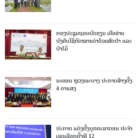
ກອງປະຊຸມຖອນບົດຮຽນ ເຄືອຂ່າຍ
ບັງຄັບໃຊ້ກົດໝາຍວ່າດ້ວຍສັດປ່າ ແລະ
ປ່າໄມ້
ນະຄອນ ຫຼວງພະບາງ ປະ​ກາດ​ສ້າງ​ຕັ້ງ
4 ຕາແສງ
ປະກາດ ແຕ່ງຕັ້ງບຸກຄະລາກອນ ປະຈໍາ
ເຂດເລືອກຕັ້ງທີ 12