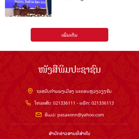
ເພີ່ມເຕີມ
ໜັງສືພິມປະຊາຊົນ
ຖະໜົນກຳແພງເມືອງ ນະຄອນຫຼວງວຽງຈັນ
ໂທລະສັບ: 021336111 - ແຟັກ: 021336113
ອີເມວ:
pasaxonn@yahoo.com
ສຳ​ນັກ​ຂ່າວ​ສານ​ທີ່​ສຳ​ຄັນ​