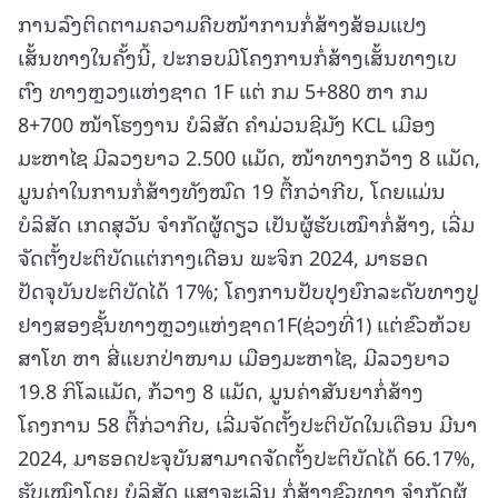
ການລົງຕິດຕາມຄວາມຄືບໜ້າການກໍ່ສ້າງສ້ອມແປງ
ເສັ້ນທາງໃນຄັ້ງນີ້, ປະກອບມີໂຄງການກໍ່ສ້າງເສັ້ນທາງເບ
ຕົງ ທາງຫຼວງແຫ່ງຊາດ 1F
ແຕ່ ກມ 5+880 ຫາ ກມ
8+700 ໜ້າໂຮງງານ ບໍລິສັດ ຄໍາມ່ວນຊີມັງ KCL ເມືອງ
ມະຫາໄຊ ມີລວງຍາວ 2.500 ແມັດ, ໜ້າທາງກວ້າງ 8 ແມັດ,
ມູນຄ່າໃນການກໍ່ສ້າງທັງໝົດ 19 ຕື້ກວ່າກີບ, ໂດຍແມ່ນ
ບໍລິສັດ ເກດສຸວັນ ຈໍາກັດຜູ້ດຽວ ເປັນຜູ້ຮັບເໝົາກໍ່ສ້າງ, ເລີ່ມ
ຈັດຕັ້ງປະຕິບັດແຕ່ກາງເດືອນ ພະຈິກ 2024, ມາຮອດ
ປັດຈຸບັນປະຕິບັດໄດ້ 17%; ໂຄງການປັບປຸງຍົກລະດັບທາງປູ
ຢາງສອງຊັ້ນທາງຫຼວງແຫ່ງຊາດ1F(ຊ່ວງທີ່1) ແຕ່ຂົວຫ້ວຍ
ສາໂທ ຫາ ສີ່ແຍກປ່າໜາມ ເມືອງມະຫາໄຊ, ມີລວງຍາວ
19.8 ກິໂລແມັດ, ກ້ວາງ 8 ແມັດ, ມູນຄ່າສັນຍາກໍ່ສ້າງ
ໂຄງການ 58 ຕື້ກ່ວາກີບ, ເລີ່ມຈັດຕັ້ງປະຕິບັດໃນເດືອນ ມີນາ
2024, ມາຮອດປະຈຸບັນສາມາດຈັດຕັ້ງປະຕິບັດໄດ້ 66.17%,
ຮັບເໝົາໂດຍ ບໍລິສັດ ແສງຈະເລີນ ກໍ່ສ້າງຂົວທາງ ຈຳກັດຜູ້