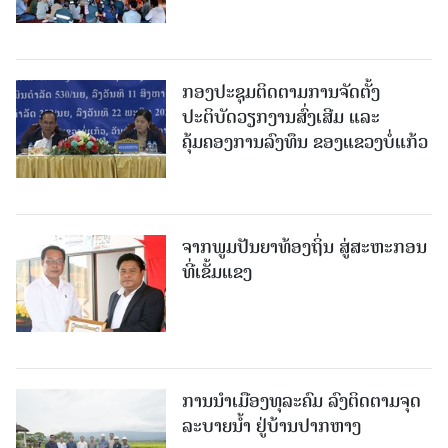
ກອງປະຊຸມຕິດຕາມການຈັດຕັ້ງ
ປະຕິບັດວຽກງານສົ່ງເສີມ ແລະ
ຄຸ້ມຄອງການລົງທຶນ ຂອງແຂວງບໍ່ແກ້ວ
ຈາກພູມປັນຍາທ້ອງຖິ່ນ ສູ່ສະຫະກອນ
ທີ່ເຂັ້ມແຂງ
ການນໍາເມືອງທຸລະຄົມ ລົງຕິດຕາມຈຸດ
ລະບາຍນໍ້າ ຢູ່ບ້ານປາກຫາງ