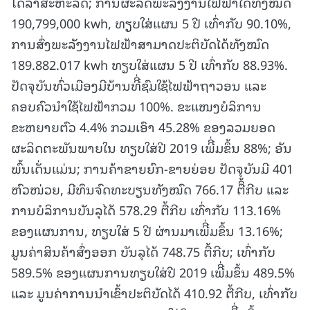
ໂດລາສະຫະລັດ; ການຜະລິດພະລັງງານໄຟຟ້າໄດ້ທັງໝົດ
190,799,000 kwh, ທຽບໃສ່ແຜນ 5 ປີ ເທົ່າກັບ 90.10%,
ການສົ່ງພະລັງງານໄຟຟ້າສາມາດປະຕິບັດໄດ້ທັງໝົດ
189.882.017 kwh ທຽບໃສ່ແຜນ 5 ປີ ເທົ່າກັບ 88.93%.
ປັດຈຸບັນທົ່ວເມືອງມີບ້ານທີີ່ຊົມໃຊ້ໄຟຟ້າຖາວອນ ແລະ
ຄອບຄົວນຳໃຊ້ໄຟຟ້າກວມ 100%. ຂະແໜງບໍລິການ
ຂະຫຍາຍຕົວ 4.4% ກວມເອົາ 45.28% ຂອງລວມຍອດ
ຜະລິດຕະພັນພາຍໃນ ທຽບໃສ່ປີ 2019 ເພີີ່ມຂຶ້ນ 88%; ອັນ
ພົ້ນເດັ່ນແມ່ນ; ການຄ້າຂາຍຍົກ-ຂາຍຍ່ອຍ ປັດຈຸບັນມີ 401
ຫົວໜ່ວຍ, ມີທຶນຈົດທະບຽນທັງໝົດ 766.17 ຕືິ້ກີບ ແລະ
ການບໍລິການບັນລຸໄດ້ 578.29 ຕື້ກີບ ເທົ່າກັບ 113.16%
ຂອງແຜນການ, ທຽບໃສ່ 5 ປີ ຜ່ານມາເພີີ່ມຂຶ້ນ 13.16%;
ມູນຄ່າສິນຄ້າສົ່ງອອກ ບັນລຸໄດ້ 748.75 ຕື້ກີບ; ເທົ່າກັບ
589.5% ຂອງແຜນການທຽບໃສ່ປີ 2019 ເພີີ່ມຂຶ້ນ 489.5%
ແລະ ມູນຄ່າການນໍາເຂົ້າປະຕິບັດໄດ້ 410.92 ຕື້ກີບ, ເທົ່າກັບ