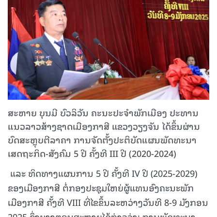
ສະຫາຍ ບຸນມີ ບົວລິວັນ ຄະນະປະຈຳພັກເມືອງ ປະທານ
ແນວລາວສ້າງຊາດເມືອງກາສີ ແຂວງວຽງຈັນ ໄດ້ຂຶ້ນຜ່ານ
ບົດສະຫຼຸບຕີລາຄາ ການຈັດຕັ້ງປະຕິບັດແຜນພັດທະນາ
ເສດຖະກິດ-ສັງຄົມ 5 ປີ ຄັ້ງທີ III ປີ (2020-2024)
ແລະ ທິດທາງແຜນການ 5 ປີ ຄັ້ງທີ IV ປີ (2025-2029)
ຂອງເມືອງກາສີ ຕໍ່ກອງປະຊຸມໃຫຍ່ຜູ້ແທນອົງຄະນະພັກ
ເມືອງກາສີ ຄັ້ງທີ VIII ທີ່ໄຂຂຶ້ນລະຫວ່າງວັນທີ 8-9 ມັງກອນ
2025 ຊຶ່ງບາງຕອນສະຫາຍໄດ້ກ່າວວ່າ: ການພັດທະນາ