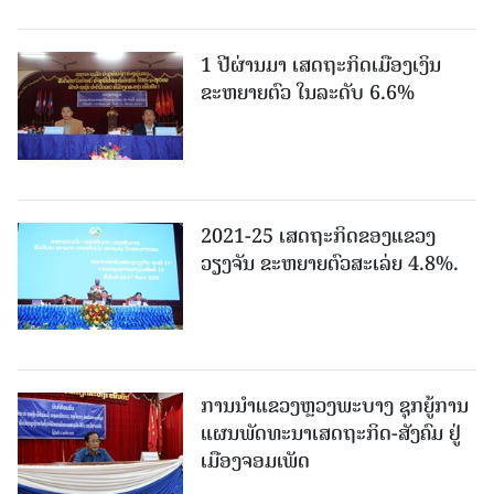
1 ປີຜ່ານມາ ເສດຖະກິດເມືອງເງິນ
ຂະຫຍາຍຕົວ ໃນລະດັບ 6.6%
2021-25 ເສດຖະກິດຂອງແຂວງ
ວຽງຈັນ ຂະຫຍາຍຕົວສະເລ່ຍ 4.8%.
ການນຳແຂວງຫຼວງພະບາງ ຊຸກຍູ້ການ
ແຜນພັດທະນາເສດຖະກິດ-ສັງຄົມ ຢູ່
ເມືອງຈອມເພັດ