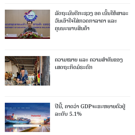
ລັດຖະມົນຕີກະຊວງ ອຄ ເນັ້ນໃຫ້ສາລະ
ວັນເອົາໃຈໃສ່ກວດກາລາຄາ ແລະ
ຄຸນນະພາບສິນຄ້າ
ຄວາມໝາຍ ແລະ ຄວາມສໍາຄັນຂອງ
ເສດຖະກິດມໍຣະດົກ
ປີນີ້, ຄາດວ່າ GDPຈະຂະຫຍາຍຕົວຢູ່
ລະດັບ 5.1%