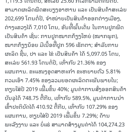
1,119.3 ໂຕນຕໍ່ປີ, ສະເລ່ຍ 25.60 ກິໂລກຣາມຕໍ່ຄົນຕໍ່ປີ.
ສາມາດຜະລິດພືດສະບຽງອາຫານ ແລະ ເປັນສິນຄ້າສະເລ່ຍ
202,699 ໂຕນຕໍ່ປີ, ຈຳໜ່າຍເປັນສິນຄ້າອອກຕ່າງເມືອງ,
ຕ່າງແຂວງໄດ້ 7,010 ໂຕນ, ອັນທີີ່ພົ້ນເດັ່ນ ໃນການປູກພືດ
ເປັນສິນຄ້າ ເຊັ່ນ: ການປູກໝາກກ້ຽງໃຫຍ່ (ໝາກພຸກ),
ໝາກກ້ຽງນ້ອຍ ມີເນື້ອທີີ່ປູກ 596 ເຮັກຕາ; ສຳລັບການ
ຜະລິດ ຊີ້ນ, ປາ ແລະ ໄຂ່ ເປັນສິນຄ້າ ໄດ້ 5,097.05 ໂຕນ,
ສະເລ່ຍ 561.93 ໂຕນຕໍ່ປີ, ເທົ່າກັບ 21.36% ຂອງ
ແຜນການ. ຂະແໜງອຸດສາຫະກຳ ຂະຫຍາຍຕົວ 5.81%
ກວມເອົາ 7.45% ຂອງລວມຍອດຜະລິດຕະພັນພາຍໃນ;
ທຽບໃສ່ປີ 2019 ເພີີ່ມຂຶ້ນ 40%; ມູນຄ່າການສົ່ງອອກສິນຄ້າ
ບັນລຸໄດ້ 748.75 ຕື້ກີບ, ເທົ່າກັບ 589.5%, ມູນຄ່າການນຳ
ເຂົ້າປະຕິບັດໄດ້ 410.92 ຕື້ກີບ, ເທົ່າກັບ 107.29% ຂອງ
ແຜນການ, ທຽບໃສ່ປີ 2019 ເພີີ່ມຂຶ້ນ 7.29%; ດ້ານ
ພະລັງງານ ແລະ ບໍ່ແຮ່ ສາມາດສ້າງມູນຄ່າໄດ້ 104,274.23