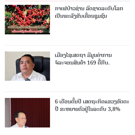
ກາເຟປ່າວຊ່ານ ລົດຊາດລະດັບໂລກ
ເປັນພະລັງຂັບເຄື່ອນຊຸມຊົນ
ເມືອງໄຊເສດຖາ ມີມູນຄ່າການ
ຈໍລະຈອນສິນຄ້າ 169 ຕື້ກີບ.
6 ເດືອນຕົ້ນປີ ເສດຖະກິດແຂວງອັດຕະ
ປື ຂະຫຍາຍຕົວຢູ່ໃນລະດັບ 3,8%