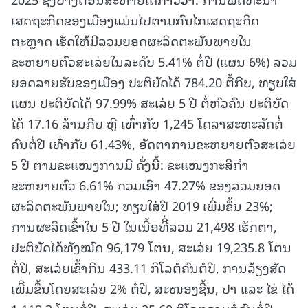
ເສດຖະກິດຂອງເມືອງແມ່ນໄປຕາມກົນໄກເສດຖະກິດ
ຕະຫຼາດ ເຮັດໃຫ້ມີລວມຍອດຜະລິດຕະພັນພາຍໃນ
ຂະຫຍາຍຕົວສະເລ່ຍໃນລະດັບ 5.41% ຕໍ່ປີ (ແຜນ 6%) ລວມ
ຍອດລາຍຮັບຂອງເມືອງ ປະຕິບັດໄດ້ 784.20 ຕື້ກີບ, ທຽບໃສ່
ແຜນ ປະຕິບັດໄດ້ 97.99% ສະເລ່ຍ 5 ປີ ຕໍ່ຫົວຄົນ ປະຕິບັດ
ໄດ້ 17.16 ລ້ານກີບ ຫຼື ເທົ່າກັບ 1,245 ໂດລາສະຫະລັດຕໍ່
ຄົນຕໍ່ປີ ເທົ່າກັບ 61.43%, ອັດຕາການຂະຫຍາຍຕົວສະເລ່ຍ
5 ປີ ຕາມຂະແໜງການມີ ດັ່ງນີ້: ຂະແໜງກະສິກຳ
ຂະຫຍາຍຕົວ 6.61% ກວມເອົາ 47.27% ຂອງລວມຍອດ
ຜະລິດຕະພັນພາຍໃນ; ທຽບໃສ່ປີ 2019 ເພີ່ມຂຶ້ນ 23%;
ການຜະລິດເຂົ້າໃນ 5 ປີ ໃນເນື້ອທີີ່ລວມ 21,498 ເຮັກຕາ,
ປະຕິບັດໄດ້ທັງໝົດ 96,179 ໂຕນ, ສະເລ່ຍ 19,235.8 ໂຕນ
ຕໍ່ປີ, ສະເລ່ຍເຂົ້າກິນ 433.11 ກິໂລຕໍ່ຄົນຕໍ່ປີ, ການລ້ຽງສັດ
ເພີີ່ມຂຶ້ນໂດຍສະເລ່ຍ 2% ຕໍ່ປີ, ສະໜອງຊີ້ນ, ປາ ແລະ ໄຂ່ ໄດ້