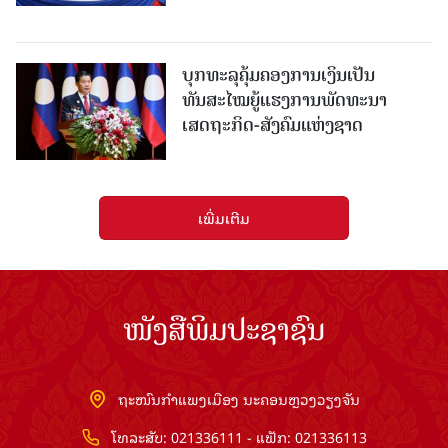
ບຸກທະລຸຄຸ້ມຄອງການເງິນເປັນ
ທັນສະໄໝຍູ້ແຮງການພັດທະນາ
ເສດຖະກິດ-ສັງຄົມແຫ່ງຊາດ
ເພີ່ມເຕີມ
ໜັງສືພິມປະຊາຊົນ
ຖະໜົນກຳແພງເມືອງ ນະຄອນຫຼວງວຽງຈັນ
ໂທລະສັບ: 021336111 - ແຟັກ: 021336113