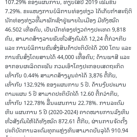
107.29% ຂອງແຜນການ, ທຽບໃສ່ປີ 2019 ເພີີ່ມຂຶ້ນ
7.29%. ຂະແໜງການບໍລິການທ່ອງທ່ຽວ ໄດ້ເກັບກຳສະຖິຕິ
ນັກທ່ອງທ່ຽວທີີ່ມາພັກເຊົາຢູ່ພາຍໃນເມືອງ ມີທັງໝົດ
46.502 ເທື່ອຄົນ, ເປັນນັກທ່ອງທ່ຽວຕ່າງປະເທດ 9,818
ຄົນ, ສາມາດສ້າງລາຍຮັບທົ່ວສັງຄົມໄດ້ 12,24 ຕື້ກ່ວາກີບ
ແລະ ການບໍລິການຂົນສົ່ງສິນຄ້າປະຕິບັດໄດ້ 200 ໂຕນ ແລະ
ການຂົນສົ່ງໂດຍສານໄດ້ 44,000 ເທືີ່ອຄົນ; ດ້ານພາສີ ແລະ
ອາກອນຜະລິດຕະພັນ ກວມເອົາໂຄງປະກອບເສດຖະກິດ
ເທົ່າກັບ 0.44% ສາມາດສ້າງມູນຄ່າໄດ້ 3,876 ຕື້ກີບ,
ເທົ່າກັບ 132.92% ຂອງແຜນການ 5 ປີ. ດ້ານງົບປະມານ
ຕາມແຜນ 5 ປີ ສາມາດປະຕິບັດໄດ້ 12.60 ຕື້ກວ່າກີບ,
ເທົ່າກັບ 122.78% ລືີ່ນແຜນການ 22.78%. ການລະດົມ
ທຶນ ແຜນການ 5 ປີ (2020-2024) ຄາດໝາຍການລົງທຶນ
ທົ່ວສັງຄົມໃຫ້ໄດ້ທັງໝົດ 872.61 ຕື້ກີບ, ຜ່ານການຈັດຕັ້ງ
ປະຕິບັດການລະດົມທຸກແຫຼ່ງທຶນສາມາດບັນລຸໄດ້ 910.94