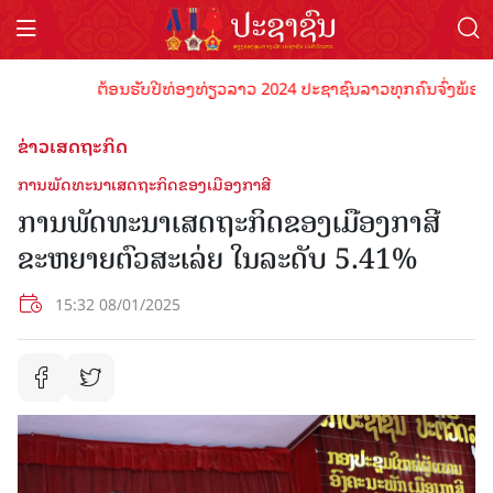
ຕ້ອນຮັບປີທ່ອງທ່ຽວລາວ 2024 ປະຊາຊົນລາວທຸກຄົນຈົ່ງພ້ອມເປັນເຈ
ຂ່າວເສດຖະກິດ
ການພັດທະນາເສດຖະກິດຂອງເມືອງກາສີ
ການພັດທະນາເສດຖະກິດຂອງເມືອງກາສີ
ຂະຫຍາຍຕົວສະເລ່ຍ ໃນລະດັບ 5.41%
15:32 08/01/2025