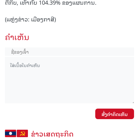
ຕື້ກີບ, ເທົ່າກັບ 104.39% ຂອງແຜນການ.
(ແຫຼ່ງຂ່າວ: ເມືອງກາສີ)
ຄໍາເຫັນ
ສົ່ງຄໍາຄິດເຫັນ
ຂ່າວເສດຖະກິດ