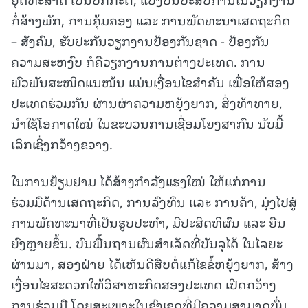
ກໍ່ສ້າງພັກ, ການຄຸ້ມຄອງ ແລະ ການພັດທະນາເສດຖະກິດ
– ສັງຄົມ, ຮັບປະກັນວຽກງານປ້ອງກັນຊາດ - ປ້ອງກັນ
ຄວາມສະຫງົບ ກໍຄືວຽກງານການຕ່າງປະເທດ. ການ
ພົວພັນສະໜິດແນໜ້ນ ແມ່ນເງື່ອນໄຂສໍາຄັນ ເພື່ອໃຫ້ສອງ
ປະເທດຮ່ວມກັນ ຜ່ານຜ່າຄວາມຫຍຸ້ງຍາກ, ສິ່ງທ້າທາຍ,
ນໍາໃຊ້ໂອກາດໃໝ່ ໃນຂະບວນການເຊື່ອມໂຍງສາກົນ ນັບມື້
ເລິກເຊິ່ງກວ້າງຂວາງ.
ໃນການຢ້ຽມຢາມ ໄດ້ສ້າງກໍາລັງແຮງໃໝ່ ໃຫ້ແກ່ການ
ຮ່ວມມືດ້ານເສດຖະກິດ, ການລົງທຶນ ແລະ ການຄ້າ, ມຸ່ງໄປສູ່
ການພັດທະນາທີ່ເປັນຮູບປະທໍາ, ມີປະສິດທິຜົນ ແລະ ຍືນ
ຍົງຫຼາຍຂຶ້ນ. ບົນພື້ນຖານຜົນສໍາເລັດທີ່ບັນລຸໄດ້ ໃນໄລຍະ
ຜ່ານມາ, ສອງຝ່າຍ ໄດ້ເຫັນດີສືບຕໍ່ແກ້ໄຂຂໍ້ຫຍຸ້ງຍາກ, ສ້າງ
ເງື່ອນໄຂສະດວກໃຫ້ວິສາຫະກິດສອງປະເທດ ເປີດກວ້າງ
ການຮ່ວມມື ໂດຍສະເພາະໃນຂົງເຂດທີ່ມີຄວາມສາມາດບົ່ມ