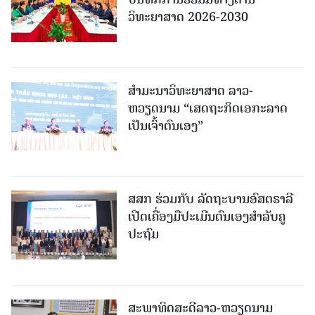
ວິທະຍາສາດ 2026-2030
ສຳມະນາວິທະຍາສາດ ລາວ-
ຫວຽດນາມ “ເສດຖະກິດເອກະລາດ
ເປັນເຈົ້າຕົນເອງ”
ສສກ ຮ່ວມກັບ ລັດຖະບານອົສຕຣາລີ
ເປີດເຄື່ອງມືປະເມີນຕົນເອງສຳລັບຄູ
ປະຖົມ
ສະພາທິດສະດີລາວ-ຫວຽດນາມ