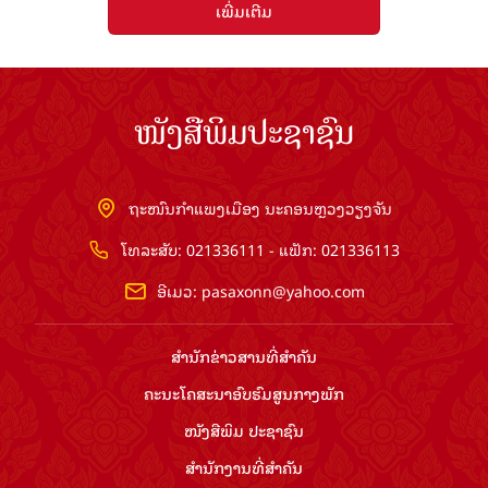
ເພີ່ມເຕີມ
ໜັງສືພິມປະຊາຊົນ
ຖະໜົນກຳແພງເມືອງ ນະຄອນຫຼວງວຽງຈັນ
ໂທລະສັບ: 021336111 - ແຟັກ: 021336113
ອີເມວ:
pasaxonn@yahoo.com
ສຳ​ນັກ​ຂ່າວ​ສານ​ທີ່​ສຳ​ຄັນ​
ຄະນະໂຄສະນາອົບຮົມ​ສູນ​ກາງ​ພັກ
ໜັງສືພິມ ປະ​ຊາ​ຊົນ
ສຳ​ນັກ​ງານ​ທີ່​ສຳ​ຄັນ