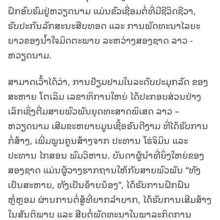
ຝຶກອົບຮົມຢູ່ຫວຽດນາມ ແມ່ນຂົວເຊື່ອມຕໍ່ທີ່ມີຊີວິດຊີວາ,
ຮັບປະກັນລັກສະນະສືບທອດ ແລະ ການພັດທະນາໄລຍະ
ຍາວຂອງນໍ້າໃຈມິດຕະພາບ ລະຫວ່າງສອງຊາດ ລາວ -
ຫວຽດນາມ.
ສາມາດເວົ້າໄດ້ວ່າ, ການຢ້ຽມຢາມໃນລະດັບປະມຸກລັດ ຂອງ
ສະຫາຍ ໂຕເລິມ ເລຂາທິການໃຫຍ່ ໄດ້ປະກອບສ່ວນຢ່າງ
ເລິກເຊິ່ງຕື່ມສາຍພົວພັນຍຸດທະສາດພິເສດ ລາວ –
ຫວຽດນາມ ເສີມຂະຫຍາຍມູນເຊື້ອອັນດີງາມ ທີ່ໄດ້ຮັບການ
ກໍ່ສ້າງ, ເພີ່ມພູນຄູນສ້າງຈາກ ປະທານ ໂຮ່ຈິມິນ ແລະ
ປະທານ ໄກສອນ ພົມວິຫານ. ບັນດາຜູ້ນໍາທີ່ຍິ່ງໃຫຍ່ຂອງ
ສອງຊາດ ແມ່ນຜູ້ວາງຮາກຖານໃຫ້ກັບສາຍພົວພັນ “ທັງ
ເປັນສະຫາຍ, ທັງເປັນອ້າຍນ້ອງ”, ໄດ້ຮັບການຝຶກຝົນ
ຫຼໍ່ຫຼອມ ຜ່ານການຕໍ່ສູ້ທີ່ຍາກລໍາບາກ, ໄດ້ຮັບການເສີມສ້າງ
ໃນສັນຕິພາບ ແລະ ສືບຕໍ່ພັດທະນາໃນພາລະກິດການ