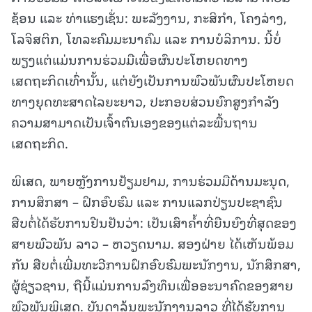
ຊ້ອນ ແລະ ທ່າແຮງເຊັ່ນ: ພະລັງງານ, ກະສິກໍາ, ໂຄງລ່າງ,
ໂລຈິສຕິກ, ໂທລະຄົມມະນາຄົມ ແລະ ການບໍລິການ. ນີ້ບໍ່
ພຽງແຕ່ແມ່ນການຮ່ວມມືເພື່ອຜົນປະໂຫຍດທາງ
ເສດຖະກິດເທົ່ານັ້ນ, ແຕ່ຍັງເປັນການພົວພັນຜົນປະໂຫຍດ
ທາງຍຸດທະສາດໄລຍະຍາວ, ປະກອບສ່ວນຍົກສູງກໍາລັງ
ຄວາມສາມາດເປັນເຈົ້າຕົນເອງຂອງແຕ່ລະພື້ນຖານ
ເສດຖະກິດ.
ພິເສດ, ພາຍຫຼັງການຢ້ຽມຢາມ, ການຮ່ວມມືດ້ານມະນຸດ,
ການສຶກສາ – ຝຶກອົບຮົມ ແລະ ການແລກປ່ຽນປະຊາຊົນ
ສືບຕໍ່ໄດ້ຮັບການຢືນຢັນວ່າ: ເປັນເສົາຄໍ້າທີ່ຍືນຍົງທີ່ສຸດຂອງ
ສາຍພົວພັນ ລາວ – ຫວຽດນາມ. ສອງຝ່າຍ ໄດ້ເຫັນພ້ອມ
ກັນ ສືບຕໍ່ເພີ່ມທະວີການຝຶກອົບຮົມພະນັກງານ, ນັກສຶກສາ,
ຜູ້ຊ່ຽວຊານ, ຖືນີ້ແມ່ນການລົງທຶນເພື່ອອະນາຄົດຂອງສາຍ
ພົວພັນພິເສດ. ບັນດາລຸ້ນພະນັກງານລາວ ທີ່ໄດ້ຮັບການ