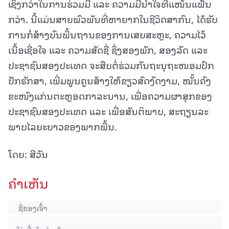
ເຊິ່ງກວ່າໃນການຮ່ວມມື ແລະ ຄວາມມີນໍ້າໃຈທີ່ແໜ້ນແຟ້ນ
ກວ່າ. ນີ້ແມ່ນສາຍພົວພັນທີ່ຫາຍາກໃນຊີວິດສາກົນ, ໄດ້ຮັບ
ການກໍ່ສ້າງບົນພື້ນຖານຂອງການເສຍສະຫຼະ, ຄວາມໄວ້
ເນື້ອເຊື່ອໃຈ ແລະ ຄວາມສັດຊື່ ຊຶ່ງສອງພັກ, ສອງລັດ ແລະ
ປະຊາຊົນສອງປະເທດ ຈະສືບຕໍ່ຮ່ວມກັນຖະນຸຖະໜອມປົກ
ປັກຮັກສາ, ເພີ່ມພູນຄູນສ້າງໃຫ້ຂຽວສົດງົດງາມ, ໝັ້ນຄົງ
ຂະໜົງແກ່ນຕະຫຼອດກາລະນານ, ເພື່ອຄວາມຜາສຸກຂອງ
ປະຊາຊົນສອງປະເທດ ແລະ ເພື່ອສັນຕິພາບ, ສະຖຽນລະ
ພາບໄລຍະຍາວຂອງພາກພື້ນ.
ໂດຍ: ສີວັນ
ຄໍາເຫັນ