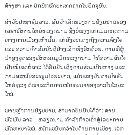
ສ້າງສາ ແລະ ປົກປັກຮັກປະເທດຊາດໃນປັດຈຸບັນ.
ສໍາລັບປະຊາຊົນລາວ, ຜົນສໍາເລັດຂອງການຢ້ຽມຢາມຂອງ
ເລຂາທິການໃຫຍ່ຫວຽດນາມ ຊຶ່ງບໍ່ພຽງແຕ່ແມ່ນເຫດການ
ທາງການເມືອງເທົ່ານັ້ນ, ແຕ່ຍັງສະແດງເຖິງຄວາມຈິງໃຈ
ແລະ ຄວາມເຄົາລົບນັບຖືຢ່າງເລິກເຊິ່ງອີກດ້ວຍ. ການທີ່ຜູ້
ນໍາສູງສຸດຂອງພັກກອມມູນິດຫວຽດນາມ ໃຫ້ຄວາມສົນໃຈ
ເປັນພິເສດຕໍ່ລາວ ໄດ້ຢືນຢັນເຖິງການຮ່ວມເດີນທາງ ແລະ
ການສະໜັບສະໜູນໄລຍະຍາວ, ແມ່ນແຮງບັນດານໃຈອັນ
ໃຫຍ່ຫຼວງ ຕໍ່ພາລະກິດການພັດທະນາຂອງລາວໃນໄລຍະ
ໃໝ່.
ພາຍຫຼັງການຢ້ຽມຢາມ, ສາມາດຢືນຢັນໄດ້ວ່າ: ສາຍ
ພົວພັນ ລາວ – ຫວຽດນາມ ກໍາລັງກ້າວເຂົ້າສູ່ໄລຍະການ
ພັດທະນາໃໝ່, ໜັກແໜ້ນກວ່າໃນດ້ານການເມືອງ, ເລິກ