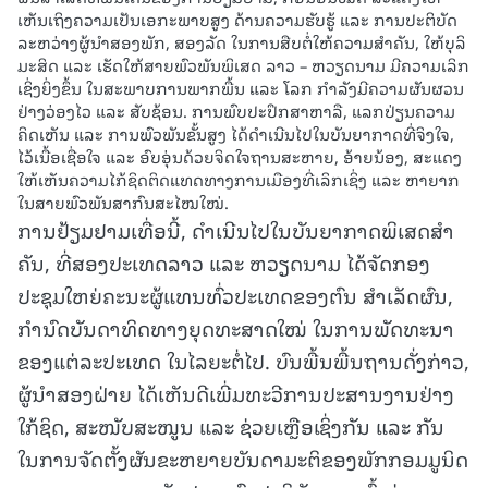
ເຫັນເຖິງຄວາມເປັນເອກະພາບສູງ ດ້ານຄວາມຮັບຮູ້ ແລະ ການປະຕິບັດ
ລະຫວ່າງຜູ້ນໍາສອງພັກ, ສອງລັດ ໃນການສືບຕໍ່ໃຫ້ຄວາມສໍາຄັນ, ໃຫ້ບຸລິ
ມະສິດ ແລະ ເຮັດໃຫ້ສາຍພົວພັນພິເສດ ລາວ – ຫວຽດນາມ ມີຄວາມເລິກ
ເຊິ່ງຍິ່ງຂຶ້ນ ໃນສະພາບການພາກພື້ນ ແລະ ໂລກ ກໍາລັງມີຄວາມຜັນຜວນ
ຢ່າງວ່ອງໄວ ແລະ ສັບຊ້ອນ. ການພົບປະປຶກສາຫາລື, ແລກປ່ຽນຄວາມ
ຄິດເຫັນ ແລະ ການພົວພັນຂັ້ນສູງ ໄດ້ດໍາເນີນໄປໃນບັນຍາກາດທີ່ຈິງໃຈ,
ໄວ້ເນື້ອເຊື່ອໃຈ ແລະ ອົບອຸ່ນດ້ວຍຈິດໃຈຖານສະຫາຍ, ອ້າຍນ້ອງ, ສະແດງ
ໃຫ້ເຫັນຄວາມໄກ້ຊິດຕິດແທດທາງການເມືອງທີ່ເລິກເຊິ່ງ ແລະ ຫາຍາກ
ໃນສາຍພົວພັນສາກົນສະໄໝໃໝ່.
ການຢ້ຽມຢາມເທື່ອນີ້, ດໍາເນີນໄປໃນບັນຍາກາດພິເສດສໍາ
ຄັນ, ທີ່ສອງປະເທດລາວ ແລະ ຫວຽດນາມ ໄດ້ຈັດກອງ
ປະຊຸມໃຫຍ່ຄະນະຜູ້ແທນທົ່ວປະເທດຂອງຕົນ ສໍາເລັດຜົນ,
ກໍານົດບັນດາທິດທາງຍຸດທະສາດໃໝ່ ໃນການພັດທະນາ
ຂອງແຕ່ລະປະເທດ ໃນໄລຍະຕໍ່ໄປ. ບົນພື້ນພື້ນຖານດັ່ງກ່າວ,
ຜູ້ນໍາສອງຝ່າຍ ໄດ້ເຫັນດີເພີ່ມທະວີການປະສານງານຢ່າງ
ໃກ້ຊິດ, ສະໜັບສະໜູນ ແລະ ຊ່ວຍເຫຼືອເຊິ່ງກັນ ແລະ ກັນ
ໃນການຈັດຕັ້ງຜັນຂະຫຍາຍບັນດາມະຕິຂອງພັກກອມມູນິດ