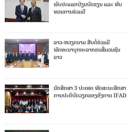
ພົບປະແລກປ່ຽນບົດຮຽນ ແລະ ທົບ
ທວນການຮ່ວມມື
ລາວ-ຫວຽດ​ນາມ ສືບ​ຕໍ່​ຮ່ວມ​ມື
ພັດທະນາບຸກຄະລາກອນສື່ມວນຊົນ
ລາວ
ນັກສຶກສາ 3 ປະເທດ ທັດ​ສະ​ນະ​ສຶກ​ສາ
ການປະຕິບັດວຽກຂອງອົງການ IFAD