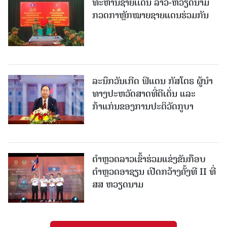
ທະຫານຊາຍເເດນ ລາວ-ຫວຽດນາມ
ກວດກາຫຼັກໝາຍຊາຍແດນຮ່ວມກັນ
ລະນຶກວັນເກີດ ຟິແດນ ກັສໂຕຣ ຜູ້ນຳ
ທາງປະຫວັດສາດທີ່ດີເດັ່ນ ແລະ
ກ້າແກ່ນຂອງການປະຕິວັດກູບາ
ຕຳຫຼວດລາວເຂົ້າຮ່ວມແຂ່ງຂັນກ໊ອບ
ຕຳຫຼວດອາຊຽນ ເປີດກວ້າງຄັ້ງທີ II ທີ່
ສສ ຫວຽດນາມ