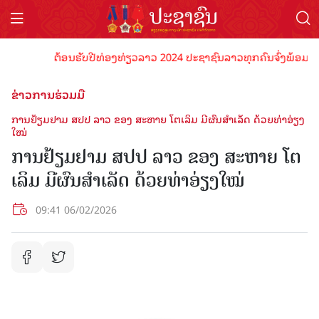
ຕ້ອນຮັບປີທ່ອງທ່ຽວລາວ 2024 ປະຊາຊົນລາວທຸກຄົນຈົ່ງພ້ອມເປັນເຈົ້າ
ຂ່າວການຮ່ວມມື
ການຢ້ຽມຢາມ ສປປ ລາວ ຂອງ ສະຫາຍ ໂຕເລິມ ມີຜົນສໍາເລັດ ດ້ວຍທ່າອ່ຽງ
ໃໝ່
ການຢ້ຽມຢາມ ສປປ ລາວ ຂອງ ສະຫາຍ ໂຕ
ເລິມ ມີຜົນສໍາເລັດ ດ້ວຍທ່າອ່ຽງໃໝ່
09:41 06/02/2026