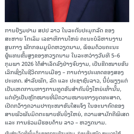
ການຢ້ຽມຢາມ ສປປ ລາວ ໃນລະດັບປະມຸກລັດ ຂອງ
ສະຫາຍ ໂຕເລິມ ເລຂາທິການໃຫຍ່ ຄະນະບໍລິຫານງານ
ສູນກາງ ພັກກອມມູນິດຫວຽດນາມ, ພ້ອມດ້ວຍຄະນະ
ຜູ້ແທນຂັ້ນສູງຂອງຫວຽດນາມ ໃນລະຫວ່າງວັນທີ 5–6
ກຸມພາ 2026 ໄດ້ສຳເລັດລົງຢ່າງຈົບງາມ, ເປັນຂີດໝາຍອັນ
ເລິກເຊິ່ງໃນຊີວິດການເມືອງ – ການຕ່າງປະເທດຂອງສອງ
ປະເທດ. ສໍາລັບພັກ, ລັດ ແລະ ປະຊາຊົນລາວ, ນີ້ບໍ່ພຽງແຕ່
ເປັນເຫດການທາງການທູດອັນສໍາຄັນຍິ່ງໃຫຍ່ເທົ່ານັ້ນ,
ແຕ່ຍັງເປັນຫຼັກໝາຍທີ່ມີຄວາມໝາຍທາງຍຸດທະສາດ,
ເປີດກວ້າງຄວາມປາຖະໜາອັນໃສແຈ້ງ ໃນອະນາຄົດຂອງ
ສາຍພົວພັນມິດຕະພາບອັນຍິ່ງໃຫຍ່, ຄວາມສາມັກຄີພິເສດ
ແລະ ການຮ່ວມມືຮອບດ້ານ ລາວ – ຫວຽດນາມ.
ຜົນສໍາເລັດທີ່ພົ້ນເດັ່ນຂອງການຢ້ຽມຢາມ, ກ່ອນອື່ນໝົດ ສະແດງໃຫ້