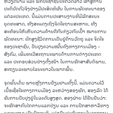
ຫວຽດນາມ ແລະ ພັກປະຊາຊົນປະຕິວັດລາວ ເຂົ້າສູ່ການ
ປະຕິບັດຕົວຈິງຢ່າງມີປະສິດທິຜົນ ໃນການພັດທະນາຂອງ
ແຕ່ລະປະເທດ. ນີ້ແມ່ນການປະສານງານທີ່ມີລັກສະນະ
ຍຸດທະສາດ, ທັງສະແດງເຖິງຈິດໃຈຖານສະຫາຍ, ທັງ
ສະທ້ອນໃຫ້ເຫັນຄວາມຄ້າຍຄືກັນກ່ຽວກັບເປົ້າ ໝາຍການ
ພັດທະນາ: ຍົກສູງຊີວິດການເປັນຢູ່ດ້ານວັດຖຸ ແລະ ຈິດໃຈ
ຂອງປະຊາຊົນ, ປັບປຸງຄວາມໝັ້ນຄົງທາງການເມືອງ –
ສັງຄົມ, ເພີ່ມທະວີສະຖານະພາບດ້ານການຕ່າງປະເທດ
ແລະ ປະກອບສ່ວນຢ່າງຕັ້ງໜ້າ ໃນການຮັກສາສັນຕິພາບ,
ສະຖຽນລະພາບໄລຍະຍາວໃນພາກພື້ນ.
ຈຸດພົ້ນເດັ່ນ ພາຍຫຼັງການຢ້ຽມຢາມຄັ້ງນີ້, ແມ່ນຄວາມໄວ້
ເນື້ອເຊື່ອໃຈທາງການເມືອງ ລະຫວ່າງສອງພັກ, ສອງລັດ ໄດ້
ຮັບການປັບປຸງຢູ່ໃນລະດັບສູງສຸດ. ສອງຝ່າຍ ໄດ້ຢືນຢັນວ່າ:
ຈະຮັກສາກົນໄກການແລກປ່ຽນ ແລະ ການປຶກສາຫາລືທາງ
ຍຸດທະສາດ ເປັນປົກກະຕິ, ແບ່ງປັນປະສົບການໃນວຽກງານ