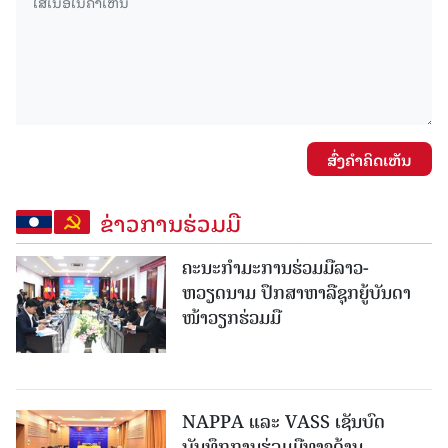
ສົ່ງຄໍາຄິດເຫັນ
ຂ່າວການຮ່ວມມື
ຄະນະກໍາມະການຮ່ວມມືລາວ-
ຫວຽດນາມ ປຶກສາຫາລືຊຸກຍູ້ບັນດາ
ໜ້າວຽກຮ່ວມມື
NAPPA ແລະ VASS ເຊັນບົດ
ບັນທຶກການຮ່ວມມືທາງດ້ານ