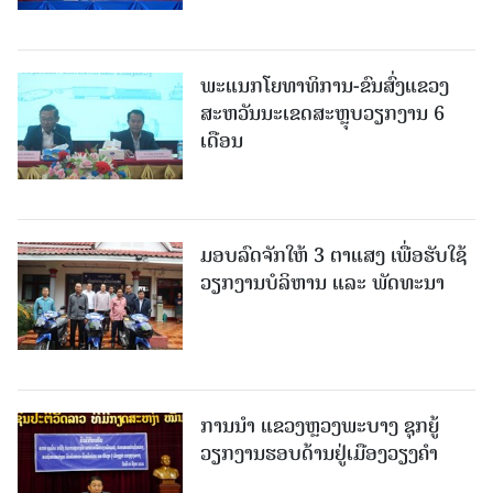
ພະແນກໂຍທາທິການ-ຂົນສົ່ງແຂວງ
ສະຫວັນນະເຂດສະຫຼຸບວຽກງານ 6
ເດືອນ
ມອບລົດຈັກໃຫ້ 3 ຕາແສງ ເພື່ອຮັບໃຊ້
ວຽກງານບໍລິຫານ ແລະ ພັດທະນາ
ການນຳ ແຂວງຫຼວງພະບາງ ຊຸກຍູ້
ວຽກງານຮອບດ້ານຢູ່ເມືອງວຽງຄໍາ