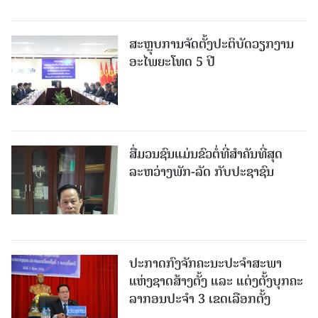
ສະຫຼຸບການຈັດຕັ້ງປະຕິບັດວຽກງານ
ອະໄພຍະໂທດ 5 ປີ
ສື່ມວນຊົນແມ່ນຂົວຕໍ່ທີ່ສໍາຄັນທີ່ສຸດ
ລະຫວ່າງພັກ-ລັດ ກັບປະຊາຊົນ
ປະກາດກົງຈັກຄະນະປະຈໍາສະພາ
ແຫ່ງຊາດສ້າງຕັ້ງ ແລະ ແຕ່ງຕັ້ງບຸກຄະ
ລາກອນປະຈໍາ 3 ເຂດເລືອກຕັ້ງ