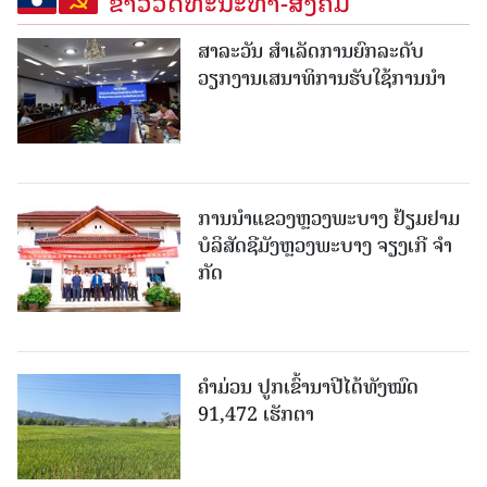
ຂ່າວວັດທະນະທຳ-ສັງຄົມ
ສາລະວັນ ສໍາເລັດການຍົກລະດັບ
ວຽກງານເສນາທິການຮັບໃຊ້ການນໍາ
ການນຳແຂວງຫຼວງພະບາງ ຢ້ຽມ​ຢາມ
ບໍ​ລິ​ສັດຊີມັງຫຼວງພະບາງ ຈຽງເກີ ຈໍາ
ກັດ
ຄໍາມ່ວນ ປູກເຂົ້ານາປີໄດ້ທັງໝົດ
91,472 ເຮັກຕາ