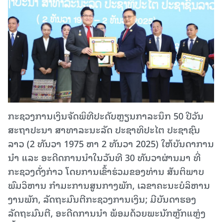
ກະຊວງການເງິນຈັດພິທີປະດັບຫຼຽນກາລະນຶກ 50 ປີວັນ
ສະຖາປະນາ ສາທາລະນະລັດ ປະຊາທິປະໄຕ ປະຊາຊົນ
ລາວ (2 ທັນວາ 1975 ຫາ 2 ທັນວາ 2025) ໃຫ້ບັນດາການ
ນໍາ ແລະ ອະດີດການນໍາໃນວັນທີ 30 ທັນວາຜ່ານມາ ທີ່
ກະຊວງດັ່ງກ່າວ ໂດຍການເຂົ້າຮ່ວມຂອງທ່ານ ສັນຕິພາບ
ພົມວິຫານ ກຳມະການສູນກາງພັກ, ເລຂາຄະນະບໍລິຫານ
ງານພັກ, ລັດຖະມົນຕີກະຊວງການເງິນ; ມີບັນດາຮອງ
ລັດຖະມົນຕີ, ອະດີດການນຳ ພ້ອມດ້ວຍພະນັກຫຼັກແຫຼ່ງ