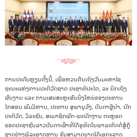
ການປະດັບຫຼຽນຄັ້ງນີ້, ເພື່ອຫວນຄືນເຖິງວັນມະຫາໄຊ
ຊະນະແຫ່ງການປະຕິວັດຊາດ ປະຊາທິປະໄຕ, ລະ ນຶກເຖິງ
ຜົນງານ ແລະ ການເສຍສະຫຼະອັນຍິ່ງໃຫຍ່ຂອງປະທານ
ໄກສອນ ພົມວິຫານ, ປະທານ ສຸພານຸວົງ, ບັນດາຜູ້ນຳ, ນັກ
ປະຕິວັດ, ວິລະຊົນ, ສະມາຊິກພັກ-ພະນັກງານ ຕະຫຼອດ
ຮອດປະຊາຊົນລາວບັນດາເຜົ່າທີ່ໄດ້ອຸທິດໃນພາລະກິດຕໍ່ສູ້ກູ້
ຊາດຢ່າງພິລະອາດຫານ ຈົນສາມາດຍາດໄດ້ເອກະລາດ