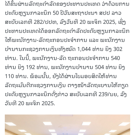
ໄດ້ຂຶ້ນຜ່ານລັດຖະດໍາລັດຂອງປະທານປະເທດ ວ່າດ້ວຍການ
ປະດັບຫຼຽນກາລະນຶກ 50 ປີວັນສະຖາປະນາ ສປປ ລາວ
ສະບັບເລກທີ 282/ປປທ, ລົງວັນທີ 20 ພະຈິກ 2025, ເຊິ່ງ
ປະທານປະເທດໄດ້ອອກລັດຖະດໍາລັດປະດັບຫຼຽນກາລະນຶກ
ໃຫ້ພະນັກງານ-ລັດຖະກອນປະຈໍາການ ແລະ ພະນັກງານ
ບໍານານກະຊວງການເງິນທັງໝົດ 1,044 ທ່ານ ຍິງ 302
ທ່ານ. ໃນນີ້, ພະນັກງານ-ລັດ ຖະກອນປະຈໍາການ 540
ທ່ານ ຍິງ 192 ທ່ານ, ພະນັກງານບໍານານ 504 ທ່ານ ຍິງ
110 ທ່ານ. ພ້ອມນັ້ນ, ຍັງໄດ້ຜ່ານໃບມອບສິດໃຫ້ທ່ານ
ລັດຖະມົນຕີກະຊວງການເງິນ ຕາງໜ້າລັດຖະບານໃຫ້ກຽດ
ປະດັບຫຼຽນກາລະນຶກດັ່ງກ່າວ ສະບັບເລກທີ 239/ນຍ, ລົງ
ວັນທີ 20 ພະຈິກ 2025.