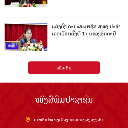
ແຕ່ງຕັ້ງ ຄະນະສະມາຊິກ ສພຊ ປະຈຳ
ເຂດເລືອກຕັ້ງທີ 17 ແຂວງອັດຕະປື
ເພີ່ມເຕີມ
ໜັງສືພິມປະຊາຊົນ
ຖະໜົນກຳແພງເມືອງ ນະຄອນຫຼວງວຽງຈັນ