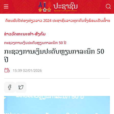
້ອນຮັບປີທ່ອງທ່ຽວລາວ 2024 ປະຊາຊົນລາວທຸກຄົນຈົ່ງພ້ອມເປັນເຈົ້າພາບທີ່ດີ
ຂ່າວວັດທະນະທຳ-ສັງຄົມ
ກະຊວງການເງິນປະດັບຫຼຽນກາລະນຶກ 50 ປີ
ກະຊວງການເງິນປະດັບຫຼຽນກາລະນຶກ 50
ປີ
15:39 02/01/2026