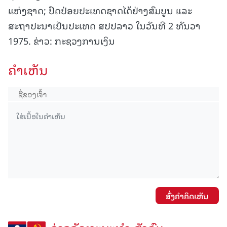
ແຫ່ງຊາດ; ປົດປ່ອຍປະເທດຊາດໄດ້ຢ່າງສົມບູນ ແລະ
ສະຖາປະນາເປັນປະເທດ ສປປລາວ ໃນວັນທີ 2 ທັນວາ
1975. ຂ່າວ: ກະຊວງການເງິນ
ຄໍາເຫັນ
ສົ່ງຄໍາຄິດເຫັນ