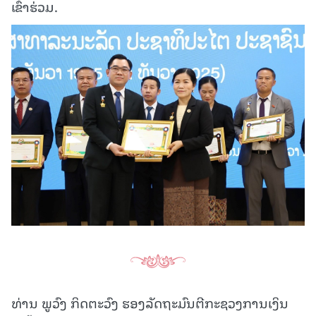
ເຂົ້າຮ່ວມ.
ທ່ານ ພູວົງ ກິດຕະວົງ ຮອງລັດຖະມົນຕີກະຊວງການເງິນ