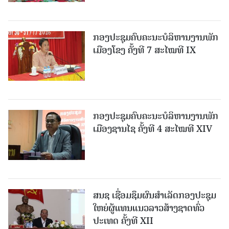
ກອງປະຊຸມຄົບຄະນະບໍລິຫານງານພັກ
ເມືອງໂຂງ ຄັ້ງທີ 7 ສະໄໝທີ IX
ກອງປະຊຸມຄົບຄະນະບໍລິຫານງານພັກ
ເມືອງຊານ​ໄຊ ຄັ້ງທີ 4 ສະໄໝທີ XIV
ສນຊ ເຊື່ອມຊຶມຜົນສໍາເລັດກອງປະຊຸມ
ໃຫຍ່ຜູ້ແທນແນວລາວສ້າງຊາດທົ່ວ
ປະເທດ ຄັ້ງທີ XII