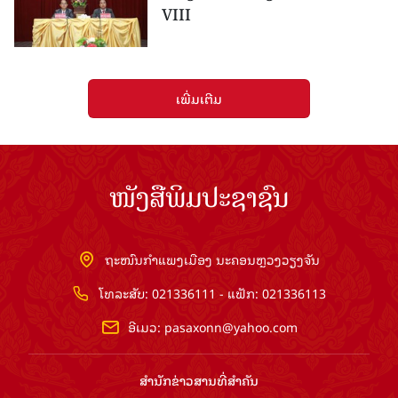
VIII
ເພີ່ມເຕີມ
ໜັງສືພິມປະຊາຊົນ
ຖະໜົນກຳແພງເມືອງ ນະຄອນຫຼວງວຽງຈັນ
ໂທລະສັບ: 021336111 - ແຟັກ: 021336113
ອີເມວ:
pasaxonn@yahoo.com
ສຳ​ນັກ​ຂ່າວ​ສານ​ທີ່​ສຳ​ຄັນ​