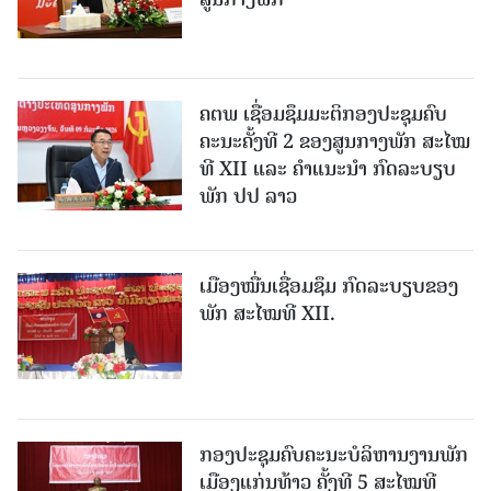
ຄຕພ ເຊື່ອມຊຶມມະຕິກອງປະຊຸມຄົບ
ຄະນະຄັ້ງທີ 2 ຂອງສູນກາງພັກ ສະໄໝ
ທີ XII ແລະ ຄໍາແນະນໍາ ກົດລະບຽບ
ພັກ ປປ ລາວ
ເມືອງ​ໝື່ນເຊື່ອມຊຶມ ກົດລະບຽບຂອງ
ພັກ ສະໄໝທີ XII.
ກອງປະຊຸມຄົບຄະນະບໍລິຫານງານພັກ
ເມືອງແກ່ນ​ທ້າວ ຄັ້ງທີ 5 ສະໄໝທີ