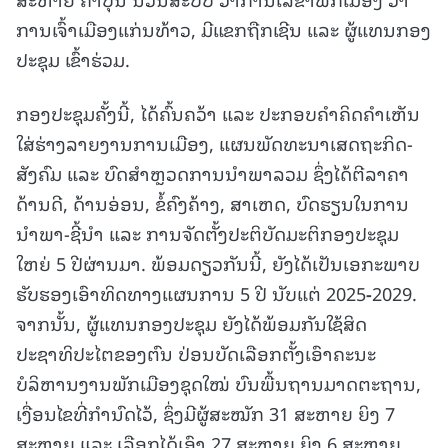
ການເຈົ້າເມືອງແກ່ນທ້າວ, ມີແຂກຖືກເຊີນ ແລະ ຜູ້ແທນກອງ
ປະຊຸມ ເຂົ້າຮ່ວມ.
ກອງປະຊຸມຄັ້ງນີ້, ໄດ້ຄົ້ນຄວ້າ ແລະ ປະກອບຄຳຄິດຄຳເຫັນ
ໃສ່ຮ່າງລາຍງານການເມືອງ, ແຜນພັດທະນາເສດຖະກິດ-
ສັງຄົມ ແລະ ບົດສຳຫຼວດການນຳພາລວມ ຊຶ່ງໄດ້ຕີລາຄາ
ດ້ານດີ, ດ້ານອ່ອນ, ຂໍ້ຄົງຄ້າງ, ສາເຫດ, ບົດຮຽນໃນການ
ນຳພາ-ຊີ້ນຳ ແລະ ການຈັດຕັ້ງປະຕິບັດມະຕິກອງປະຊຸມ
ໃຫຍ່ 5 ປີຜ່ານມາ. ພ້ອມ
ດຽວ
ກັນ
ນີ້, ຍັງໄດ້
ເປັນ
ເອ
ກະ
ພ
າບ
ຮັບ
ຮອງ
ເອົາ
ທິດ
ທາງ
ແຜນ
ການ 5 ປີ ນັບ
ແຕ່ 2025
-
2029.
ຈາກນັ້ນ, ຜູ້ແທນກອງປະຊຸມ ຍັງໄດ້ພ້ອມກັນໃຊ້ສິດ
ປະຊາທິປະໄຕຂອງຕົນ ປ່ອນບັດເລືອກຕັ້ງເອົາຄະນະ
ບໍລິຫານງານພັກເມືອງຊຸດໃໝ່ ບົນພື້ນຖານມາດຕະຖານ,
ເງື່ອນໄຂທີ່ກຳນົດໄວ້, ຊຶ່ງມີຜູ້ສະໝັກ 31
ສະຫາຍ ຍິງ 7
ສະຫາຍ ແລະ ເລືອກໄດ້ເອົາ 27 ສະຫາຍ ຍິງ 6 ສະຫາຍ