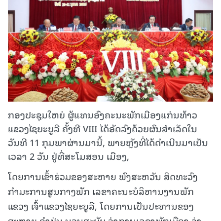
ກອງປະຊຸມໃຫຍ່ ຜູ້ແທນອົງຄະນະພັກເມືອງແກ່ນທ້າວ
ແຂວງໄຊຍະບູລີ ຄັ້ງທີ VIII ໄດ້ອັດລົງດ້ວຍຜົນສໍາເລັດໃນ
ວັນທີ 11 ກຸມພາຜ່ານມານີ້, ພາຍຫຼັງທີ່ໄດ້ດໍາເນີນມາເປັນ
ເວລາ 2 ວັນ ຢູ່ທີ່ສະໂມສອນ ເມືອງ,
ໂດຍການເຂົ້າຮ່ວມຂອງສະຫາຍ ພົງສະຫວັນ ສິດທະວົງ
ກໍາມະການສູນກາງພັກ ເລຂາຄະນະບໍລິຫານງານພັກ
ແຂວງ ເຈົ້າແຂວງໄຊຍະບູລີ, ໂດຍການເປັນປະທານຂອງ
ສະຫາຍ ຄໍາປຸ່ນ ນວນສະບັບ ວ່າການເລຂາພັກເມືອງ ວ່າ