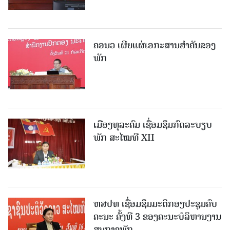
ຄອນວ ເຜີຍແຜ່ເອກະສານສໍາຄັນຂອງ
ພັກ
ເມືອງທຸລະຄົມ ເຊື່ອມຊຶມກົດລະບຽບ
ພັກ ສະໄໝທີ XII
ຫສປທ ເຊື່ອມຊຶມມະຕິກອງປະຊຸມຄົບ
ຄະນະ ຄັ້ງທີ 3 ຂອງຄະນະບໍລິຫານງານ
ສູນກາງພັກ