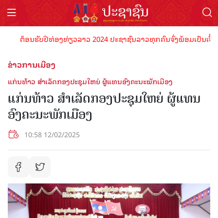
ຕ້ອນຮັບປີທ່ອງທ່ຽວລາວ 2024 ປະຊາຊົນລາວທຸກຄົນຈົ່ງພ້ອມເປັນເຈົ້າພາບທ
ຂ່າວການເມືອງ
ແກ່ນທ້າວ ສໍາເລັດກອງປະຊຸມໃຫຍ່ ຜູ້ແທນອົງຄະນະພັກເມືອງ
ແກ່ນທ້າວ ສໍາເລັດກອງປະຊຸມໃຫຍ່ ຜູ້ແທນ
ອົງຄະນະພັກເມືອງ
10:58 12/02/2025