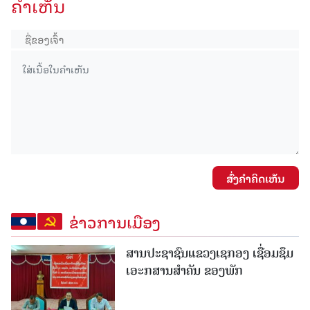
ຄໍາເຫັນ
ສົ່ງຄໍາຄິດເຫັນ
ຂ່າວການເມືອງ
ສານປະຊາຊົນແຂວງເຊກອງ ເຊື່ອມຊຶມ
ເອະກສານສໍາຄັນ ຂອງພັກ