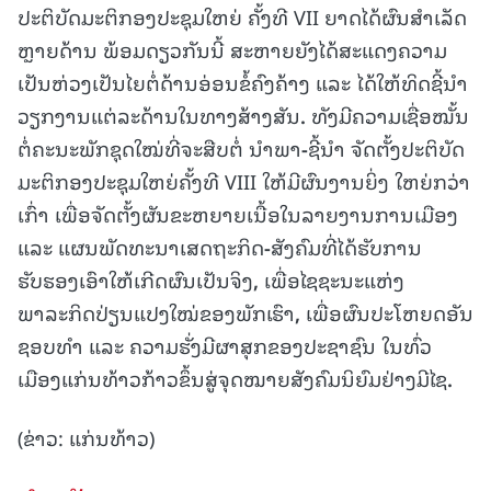
ປະ
ຕິ
ບັດ
ມະ
ຕິ
ກອງ
ປະ
ຊຸມ
ໃຫ
ຍ່ ຄັ້ງ
ທີ VII
ຍາດ
ໄດ້
ຜົນ
ສຳ
ເລັດ
ຫຼາຍ
ດ້ານ ພ້ອມ
ດຽວ
ກັນ
ນີ້ ສ
ະ
ຫາຍຍັງ
ໄດ້
ສະ
ແດງ
ຄວາມ
ເປັນ
ຫ່ວງ
ເປັນ
ໄຍ
ຕໍ່
ດ້ານ
ອ່ອນຂໍ້
ຄົງ
ຄ້າງ ແລະ ໄດ້
ໃຫ້
ທິດ
ຊີ້
ນຳ
ວຽກ
ງານ
ແຕ່
ລະ
ດ້ານ
ໃນ
ທາງ
ສ້າງ
ສັນ
.
ທັງ
ມີ
ຄວາມ
ເຊື່ອ
ໝັ້ນ
ຕໍ່
ຄະ
ນະ
ພັກ
ຊຸດໃໝ່
ທີ່
ຈະ
ສືບ
ຕໍ່
ນຳ
ພາ
-
ຊີ້
ນຳ ຈັດ
ຕັ້ງ
ປະ
ຕິ
ບັດ
ມະ
ຕິ
ກອງ
ປະ
ຊຸມ
ໃຫ
ຍ່ຄັ້ງ
ທີ VIII
ໃຫ້
ມີ
ຜົນ
ງານຍິ່ງ
ໃຫ
ຍ່
ກວ່າ
ເກົ່າ ເພື່ອ
ຈັດ
ຕັ້ງ
ຜັນ
ຂະ
ຫຍ
າຍ
ເນື້ອ
ໃນ
ລາຍ
ງານ
ການ
ເມືອງ
ແລະ ແຜນ
ພັດ
ທະ
ນາ
ເສດ
ຖະ
ກິດ
-
ສັງ
ຄົມທີ່
ໄດ້
ຮັບການ
ຮັບ
ຮອງ
ເອົາ
ໃຫ້
ເກີດ
ຜົນ
ເປັນ
ຈິງ
,
ເພື່ອ
ໄຊ
ຊະ
ນະ
ແຫ່ງ
ພາ
ລະ
ກິດ
ປ່ຽນ
ແປງ
ໃໝ່
ຂອງ
ພັກ
ເຮົາ
,
ເພື່ອ
ຜົນ
ປະ
ໂຫຍດ
ອັນ
ຊອບ
ທຳ ແລະ ຄວາມ
ຮັ່ງ
ມີ
ຜາ
ສຸກ
ຂອງ
ປະ
ຊາ
ຊົນ
ໃນ
ທົ່ວ
ເມືອງ
ແກ່ນ
ທ້າວກ້າວ
ຂຶ້ນ
ສູ່
ຈຸດ
ໝາຍ
ສັງ
ຄົມ
ນິ
ຍົມ
ຢ່າງ
ມີໄຊ
.
(ຂ່າວ: ແກ່ນທ້າວ)