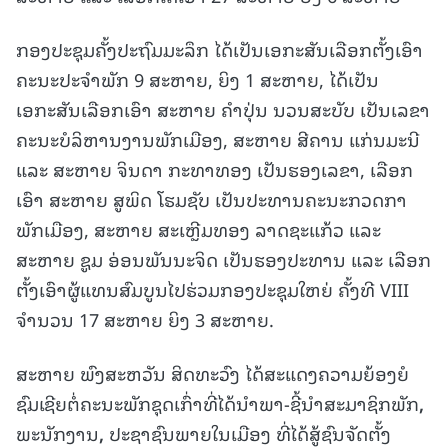
ກອງປະຊຸມຄັ້ງປະຖົມມະລຶກ ໄດ້ເປັນເອກະສັນເລືອກຕັ້ງເອົາ
ຄະນະປະຈໍາພັກ 9 ສະຫາຍ, ຍິງ 1 ສະຫາຍ, ໄດ້ເປັນ
ເອກະສັນເລືອກເອົາ ສະຫາຍ ຄຳປຸ່ນ ນວນສະບັບ ເປັນເລຂາ
ຄະນະບໍລິຫານງານພັກເມືອງ, ສະຫາຍ ສີຄານ ແກ່ນມະນີ
ແລະ ສະຫາຍ ຈິນດາ ກະທາທອງ ເປັນຮອງເລຂາ, ເລືອກ
ເອົາ ສະຫາຍ ສູພິດ ໂຮມຊັບ ເປັນປະທານຄະນະກວດກາ
ພັກເມືອງ, ສະຫາຍ ສະເຫຼີມທອງ ລາດຊະແກ້ວ ແລະ
ສະຫາຍ ຊູມ ອ່ອນພັນນະຈິດ ເປັນຮອງປະທານ ແລະ ເລືອກ
ຕັ້ງເອົາຜູ້ແທນສົມບູນໄປຮ່ວມກອງປະຊຸມໃຫຍ່ ຄັ້ງທີ VIII
ຈໍານວນ 17 ສະຫາຍ ຍິງ 3 ສະຫາຍ.
ສະ
ຫາຍ ພົງ
ສະ
ຫວັນ ສິດ
ທະ
ວົງ
ໄດ້
ສະ
ແດງ
ຄວາມ
ຍ້ອງ
ຍໍ
ຊົມ
ເຊີຍ
ຕໍ່
ຄະ
ນະ
ພັກ
ຊຸດ
ເກົ່າທີ່
ໄດ້
ນໍາພາ-ຊີ້
ນຳສະ
ມາ
ຊິກ
ພັກ
,
ພະ
ນັກ
ງານ
,
ປະ
ຊາ
ຊົນ
ພາຍ
ໃນ
ເມືອງ ທີ່
ໄດ້
ສູ້
ຊົນ
ຈັດ
ຕັ້ງ