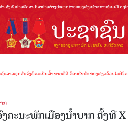
ຳ-ສັງຄົມ
ຂ່າວສືກສາ-ກິລາ
ຂ່າວຕ່າງປະເທດ
ຂ່າວທ່ອງທ່ຽວ
ຂ່າວການຮ່ວມມື
Logi
ຄົນຈົ່ງພ້ອມເປັນເຈົ້າພາບທີ່ດີ ຕ້ອນຮັບນັກທ່ອງທ່ຽວດ້ວຍໄມຕີຈິດ ມິດຕະພາ
ບາກ
ງຄະນະພັກເມືອງນໍ້າບາກ ຄັ້ງທີ X