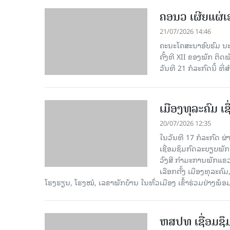
ຄອນວ ເຜີຍແຜ່
21/07/2026 14:46
ຄະນະໂຄສະນາອົບຮົມ ນະ
ຄັ້ງທີ XII ຂອງພັກ ຕິ
ວັນທີ 21 ກໍລະກົດນີ້ ທີ
ເມືອງທຸລະຄົມ ເ
20/07/2026 12:35
ໃນວັນທີ 17 ກໍລະກົດ ຜ
ເຊື່ອມຊຶມກົດລະບຽບພັກ
ວົງສີ ກຳມະການພັກແຂ
ເລືອກຕັ້ງ ເມືອງທຸລະຄ
ໂຮງຮຽນ, ໂຮງໝໍ, ເລຂາພັກບ້ານ ໃນທົ່ວເມືອງ ເຂົ້າຮ່ວມຢ່າງພ້
ຫສປທ ເຊື່ອມຊຶ