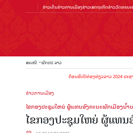
ຂ່າວເດັ່ນ
ຂ່າວການເມືອງ
ຂ່າວເສດຖະກິດ
ຂ່າວວັດທະນະທ
ສະເໜີ
ພັກປປ ລາວ
ຕ້ອນຮັບປີທ່ອງທ່ຽວລາວ 2024 ປະຊາຊົນລາວທຸກ
ຂ່າວການເມືອງ
ໄຂກອງປະຊຸມໃຫຍ່ ຜູ້ແທນອົງຄະນະພັກເມືອງນໍ້າ
ໄຂກອງປະຊຸມໃຫຍ່ ຜູ້ແທນອົ