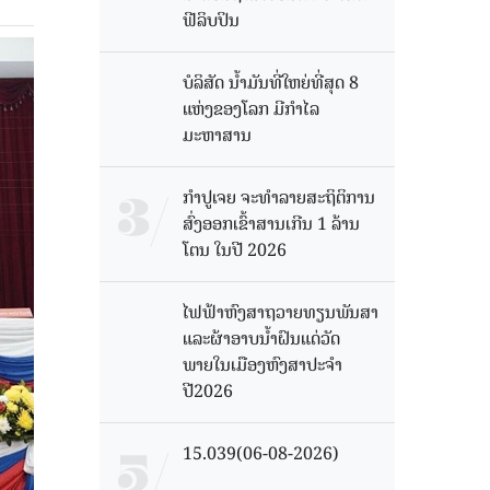
ຟີລິບປິນ
ບໍລິສັດ ນ້ຳມັນທີ່ໃຫຍ່ທີ່ສຸດ 8
ແຫ່ງຂອງໂລກ ມີກຳໄລ
ມະຫາສານ
ກຳປູເຈຍ ຈະທຳລາຍສະຖິຕິການ
ສົ່ງອອກເຂົ້າສານເກີນ 1 ລ້ານ
ໂຕນ ໃນປີ 2026
ໄຟຟ້າຫົງສາຖວາຍທຽນພັນສາ
ແລະຜ້າອາບນໍ້າຝົນແດ່ວັດ
ພາຍໃນເມືອງຫົງສາປະຈໍາ
ປີ2026
15.039(06-08-2026)