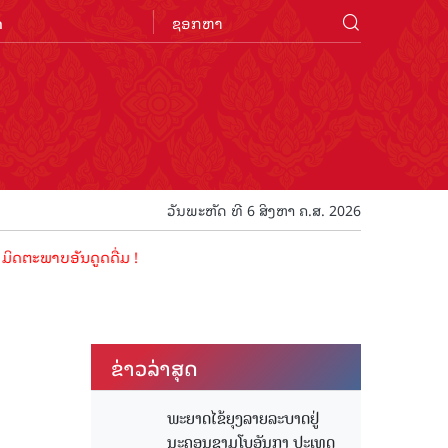
n
ວັນພະຫັດ ທີ 6 ສິງຫາ ຄ.ສ. 2026
ບອັນດູດດື່ມ !
ຂ່າວ​ລ່າ​ສຸດ
ພະຍາດໄຂ້ຍຸງລາຍລະບາດຢູ່
ນະຄອນຊາມໂບ​ອັນກາ ປະເທດ