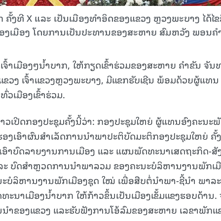
ຄັ້ງທີ X ແລະ ເປັນເມືອງທໍາອິດຂອງແຂວງ ຫຼວງພະບາງ ໄດ້ໄຂຂ
ຫຍ່ຂອງເມືອງ ໂດຍການເປັນປະທານຂອງສະຫາຍ ສົມຫວັງ ພອນຄໍາ
ົ້າເມືອງໆນໍ້າບາກ, ໃຫ້ກຽດເຂົ້າຮ່ວມຂອງສະຫາຍ ຄໍາຂັນ ຈັນທ
ຂວງ ເຈົ້າແຂວງຫຼວງພະບາງ, ມີແຂກຮັບເຊີນ ພ້ອມດ້ວຍຜູ້ແທນ
່ວເມືອງເຂົ້າຮ່ວມ.
າວເປີດກອງປະຊຸມຄັ້ງນີ້ວ່າ: ກອງປະຊຸມໃຫຍ່ ຜູ້ແທນອົງຄະນະພ
ຮັບຮອງເອົາຜົນສໍາເລັດການນໍາພາປະຕິບັດມະຕິກອງປະຊຸມໃຫຍ່ ຄັ້ງ
ອງເອົາບົດລາຍງານການເມືອງ ແລະ ແຜນພັດທະນາເສດຖະກິດ-ສັງ
) ແລະ ບົດສໍາຫຼວດການນໍາພາລວມ ຂອງຄະນະບໍລິຫານງານພັກເມ
ະນະບໍລິຫານງານພັກເມືອງຊຸດ ໃໝ່ ເພື່ອສືບຕໍ່ນໍາພາ-ຊີ້ນໍາ ພາລ
ະນາເມືອງນໍ້າບາກ ໃຫ້ກ້າວຂຶ້ນເປັນເມືອງເຂັ້ມແຂງຮອບດ້ານ.
ກການນໍາຂອງແຂວງ ແລະຮັບຟັງການໂອ້ລົມຂອງສະຫາຍ ເລຂາພັກແ