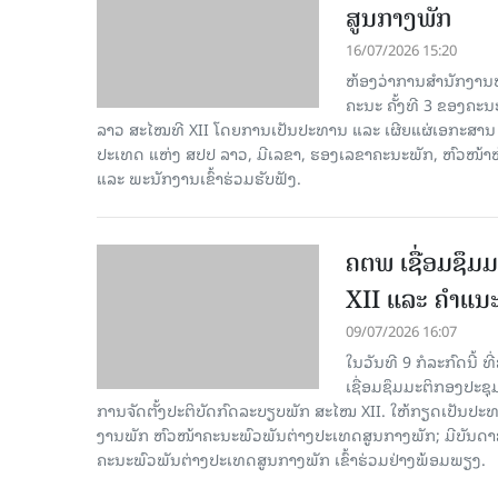
ສູນກາງພັກ
16/07/2026 15:20
ຫ້ອງວ່າການສຳນັກງານປ
ຄະນະ ຄັ້ງທີ 3 ຂອງຄະ
ລາວ ສະໄໝທີ XII ໂດຍການເປັນປະທານ ແລະ ເຜີຍແຜ່ເອກະສ
ປະເທດ ແຫ່ງ ສປປ ລາວ, ມີເລຂາ, ຮອງເລຂາຄະນະພັກ, ຫົວໜ້າຫ
ແລະ ພະນັກງານເຂົ້າຮ່ວມຮັບຟັງ.
ຄຕພ ເຊື່ອມຊຶມ
XII ແລະ ຄໍາແນ
09/07/2026 16:07
ໃນວັນທີ 9 ກໍລະກົດນີ້
ເຊື່ອມຊຶມມະຕິກອງປະຊຸ
ການຈັດຕັ້ງປະຕິບັດກົດລະບຽບພັກ ສະໄໝ XII. ໃຫ້ກຽດເປັນປະ
ງານພັກ ຫົວໜ້າຄະນະພົວພັນຕ່າງປະເທດສູນກາງພັກ; ມີບັນດາ
ຄະນະພົວພັນຕ່າງປະເທດສູນກາງພັກ ເຂົ້າຮ່ວມຢ່າງພ້ອມພຽງ.