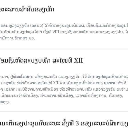
ເອກະສານສໍາຄັນຂອງພັກ
ຄອນຫຼວງວຽງຈັນ (ຄອນວ) ໄດ້ຈັດກອງປະຊຸມເຜີຍແຜ່, ເຊື່ອມຊຶມມະຕິກອງປະຊຸມ
ດພັນກັບມະຕິກອງປະຊຸມໃຫຍ່ ຄັ້ງທີ VIII ຂອງອົງຄະນະພັກ ນະຄອນຫຼວງວຽງຈັນ, ໃ
່ສໍານັກງານປົກຄອງ ນວ.
ຊື່ອມຊຶມກົດລະບຽບພັກ ສະໄໝທີ XII
່ານມາ, ຢູ່ທີ່ສະໂມສອນ ເມືອງທຸລະຄົມ ແຂວງວຽງຈັນ, ໄດ້ຈັດກອງປະຊຸມເຜີຍແຜ່ ແ
 ປະຊາຊົນ ປະຕິວັດລາວ ສະໄໝທີ XII ໂດຍເປັນກຽດເຂົ້າຮ່ວມຂອງ ສະຫາຍ ຄຳເລ້
ວງ ເລຂາຄະນະບໍລິຫານງານພັກເມືອງ ຫົວໜ້າສະພາປະຊົນ ແຂວງວຽງຈັນ ປະຈຳ
ົມ, ມີຄະນະປະຈຳພັກເມືອງ, ກຳມະການພັກເມືອງ, ເລຂາພັກຫ້ອງການ, ກົມກອງ,
ອມພຽງ.
ມມະຕິກອງປະຊຸມຄົບຄະນະ ຄັ້ງທີ 3 ຂອງຄະນະບໍລິຫານ