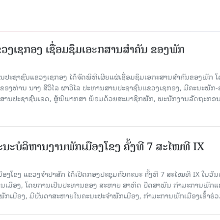
ງເຊກອງ ເຊື່ອມຊຶມເອະກສານສໍາຄັນ ຂອງພັກ
 ສານປະຊາຊົນແຂວງເຊກອງ ໄດ້ຈັດພິທີເຜີຍແຜ່ເຊື່ອມຊຶມເອກະສານສໍາຄັນຂອງພັກ 
ຂອງທ່ານ ນາງ ສີວິໄລ ຜາວິໄລ ປະທານສານປະຊາຊົນແຂວງເຊກອງ, ມີຄະນະພັກ-
 ສານປະຊາຊົນເຂດ, ຜູ້ພິພາກສາ ພ້ອມດ້ວຍສະມາຊິກພັກ, ພະນັກງານລັດຖະກອ
ນະບໍລິຫານງານພັກເມືອງໂຂງ ຄັ້ງທີ 7 ສະໄໝທີ IX
ອງໂຂງ ແຂວງຈຳປາສັກ ໄດ້ເປີດກອງປະຊຸມຄົບຄະນະ ຄັ້ງທີ 7 ສະໄໝທີ IX ໃນ​ວັນ​
ອງວ່າການເມືອງ, ໂດຍການເປັນປະທານຂອງ ສະຫາຍ ສາທິດ ປັດສາພັນ ກຳມະການພັກ
ັກເມືອງ, ມີບັນດາສະຫາຍໃນຄະນະປະຈຳພັກເມືອງ, ກຳມະການພັກເມືອງເຂົ້າຮ່ວ