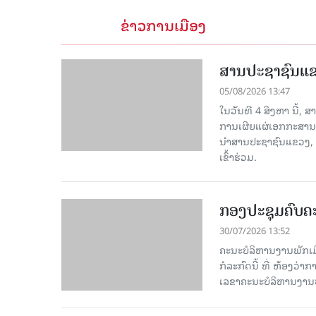
ຂ່າວການເມືອງ
ສານປະຊາຊົນແຂວ
05/08/2026 13:47
ໃນວັນທີ 4 ສິງຫາ ນີ້,
ການເຜີຍແຜ່ເອກກະສານ
ນໍາສານປະຊາຊົນແຂວງ,
ເຂົ້າຮ່ວມ.
ກອງປະຊຸມຄົບຄະ
30/07/2026 13:52
ຄະນະບໍລິຫານງານພັກເມື
ກໍ​ລະ​ກົດ​ນີ້ ທີ່ ຫ້
ເລຂາຄະນະບໍລິຫານງານພ