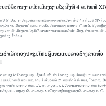
ນະບໍລິຫານງານພັກເມືອງຊານ​ໄຊ ຄັ້ງທີ 4 ສະໄໝທີ XI
ປື ໄດ້ເປີດກອງປະຊຸມຄົບຄະນະບໍລິຫານງານພັກເມືອງ ຄັ້ງທີ4 ສະໄໝທີ XIV ໃນ​ວັ
 ທີ່ຫ້ອງວ່າການເມືອງຊານໄຊໂດຍການເປັນປະທານຂອງ ສະຫາຍ ຫັດສະໄນ ສີບຸນເຫຼືອ
ເລຂາພັກເມືອງຊານໄຊ,ມີບັນດາສະຫາຍຄະນະປະຈຳພັກເມືອງ, ກຳມະການພັກເ
ວຂ້ອງເຂົ້າຮ່ວມ.
ຜົນສໍາເລັດກອງປະຊຸມໃຫຍ່ຜູ້ແທນແນວລາວສ້າງຊາດທົ່ວ
I
 (ສນຊ) ໄດ້ຈັດກອງປະຊຸມເຊື່ອມຊຶມຜົນສໍາເລັດກອງປະຊຸມໃຫຍ່ຜູ້ແທນແນວລາວ
II ແບບປົກກະຕິ ແລະ ອອນລາຍ ຂຶ້ນໃນວັນທີ 21 ກໍລະກົດນີ້ ທີ່ ສນຊ, ໂດຍການເປັ
ອງສູນກາງພັກ ປະທານ ສນຊ, ມີພະເຖລານຸເຖລະ, ມີບັນດາຮອງປະທານ ສນຊ (ປະ
ະຈໍາຢູ່ນະຄອນຫຼວງ-ບັນດາແຂວງ, ພະນັກງານຫຼັກແຫຼ່ງຂອງບັນດາແຂວງ ໃນທົ່ວ