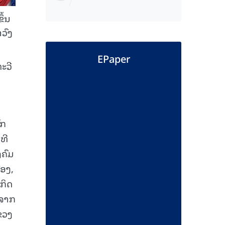
ຶ້ນ
ວົງ
EPaper
ະວີ
ັກ
ທີ
ຄົມ
ືອງ,
ະກິດ
 ຈາກ
ຂວງ