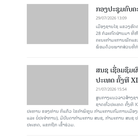
ກອງປະຊຸມຄົບຄະ
29/07/2026 13:09
ເມືອງຊານໄຊ ແຂວງອັດຕະ
28 ກໍ​ລະ​ກົດ​ຜ່ານ​ມາ
ຄະນະກຳມະການພັກແຂວງ
ພ້ອມດ້ວຍພາກສ່ວນທີ່ກ່ຽ
ສນຊ ເຊື່ອມຊຶມ
ປະເທດ ຄັ້ງທີ XI
21/07/2026 15:54
ສູນກາງແນວລາວສ້າງຊາດ
ຊາດທົ່ວປະເທດ ຄັ້ງທີ X
ປະທານ ຂອງທ່ານ ກິແກ້ວ ໄຂຄໍາພິທູນ ກໍາມະການກົມການເມື
ແລະ ບໍ່ປະຈຳການ), ມີບັນດາກຳມະການ ສນຊ, ກໍາມະການ ສນຊ ປ
ປະເທດ, ແຂກຖືກ ເຂົ້າຮ່ວມ.