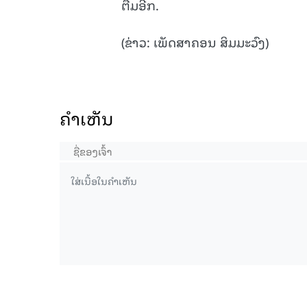
ຕື່ມອີກ.
(ຂ່າວ: ເພັດສາຄອນ ສິມມະວົງ)
ຄໍາເຫັນ