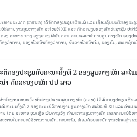
ະທານປະເທດ (ຫສປທ) ໄດ້ຈັດກອງປະຊຸມເຜີຍແຜ່ ແລະ ເຊື່ອມຊຶມມະຕິກອງປະຊຸ
ນະບໍລິຫານງານສູນກາງພັກ ສະໄໝທີ XII ແລະ ກົດລະບຽບຂອງພັກປະຊາຊົນ ປະຕິວ
ານ ຂອງ ສະຫາຍ ນາງ ວຽງທອງ ສີພັນດອນ ຄະນະເລຂາທິການສູນກາງພັກ ຮອງປ
້ອງວ່າການ, ຮອງຫົວໜ້າຫ້ອງວ່າການ, ບັນດາຫົວໜ້າກົມ, ຮອງກົມ, ສະມາຊິກພ
ມະຕິກອງປະຊຸມຄົບຄະນະຄັ້ງທີ 2 ຂອງສູນກາງພັກ ສະໄໝ
ະນໍາ ກົດລະບຽບພັກ ປປ ລາວ
 ທີ່ສໍານັກງານຄະນະພົວພັນຕ່າງປະເທດສູນກາງພັກ (ຄຕພ) ໄດ້ຈັດກອງປະຊຸມເຜີຍແ
ມຄົບຄະນະຄັ້ງທີ 2 ຂອງຄະນະບໍລິຫານງານສູນກາງພັກ ສະໄໝທີ XII ແລະ ຄໍາແນະ
ທານ ໂດຍ ສະຫາຍ ບຸນເຫຼືອ ພັນດານຸວົງ ກໍາມະການສູນກາງພັກ ເລຂາຄະນະບໍລິຫ
ສະຫາຍໃນຄະນະບໍລິຫານງານພັກ, ຄະນະກົມ, ພ້ອມດ້ວຍພະນັກງານຫຼັກແຫຼ່ງ ຂ