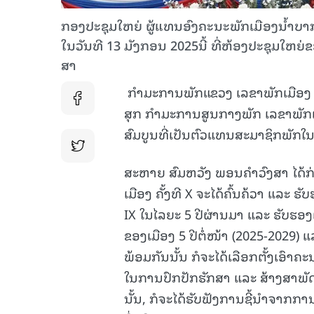
ກອງປະຊຸມໃຫຍ່ ຜູ້ແທນອົງຄະນະພັກເມືອງນໍ້າບາກ 
ໃນວັນທີ 13 ມັງກອນ 2025ນີ້ ທີ່ຫ້ອງປະຊຸມໃ
ສາ
ກໍາມະການພັກແຂວງ ເລຂາພັກເມືອງ ເຈ
ສຸກ ກໍາມະການສູນກາງພັກ ເລຂາພັກແ
ສົມບູນທີ່ເປັນຕົວແທນສະມາຊິກພັກໃນທົ
ສະຫາຍ ສົມຫວັງ ພອນຄໍາວົງສາ ໄດ້ກ່
ເມືອງ ຄັ້ງທີ X ຈະໄດ້ຄົ້ນຄ້ວາ ແລະ 
IX ໃນໄລຍະ 5 ປີຜ່ານມາ ແລະ ຮັບຮ
ຂອງເມືອງ 5 ປີຕໍ່ໜ້າ (2025-2029
ພ້ອມກັນນັ້ນ ກໍຈະໄດ້ເລືອກຕັ້ງເອົາຄ
ໃນການປົກປັກຮັກສາ ແລະ ສ້າງສາພັດທ
ນັ້ນ, ກໍຈະໄດ້ຮັບຟັງການຊີ້ນໍາຈາ