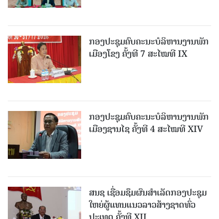
ກອງປະຊຸມຄົບຄະນະບໍລິຫານງານພັກ
ເມືອງໂຂງ ຄັ້ງທີ 7 ສະໄໝທີ IX
ກອງປະຊຸມຄົບຄະນະບໍລິຫານງານພັກ
ເມືອງຊານ​ໄຊ ຄັ້ງທີ 4 ສະໄໝທີ XIV
ສນຊ ເຊື່ອມຊຶມຜົນສໍາເລັດກອງປະຊຸມ
ໃຫຍ່ຜູ້ແທນແນວລາວສ້າງຊາດທົ່ວ
ປະເທດ ຄັ້ງທີ XII