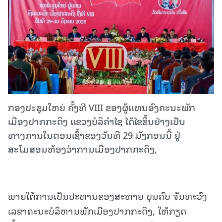
ກອງປະຊຸມໃຫຍ່ ຄັ້ງທີ VIII ຂອງຜູ້ແທນອົງຄະນະພັກ
ເມືອງປາກກະດິງ ແຂວງບໍລິຄໍາໄຊ ໄດ້ໄຂຂຶ້ນຢ່າງເປັນ
ທາງການໃນຕອນເຊົ້າຂອງວັນທີ 29 ມັງກອນນີ້ ຢູ່
ສະໂມສອນຫ້ອງວ່າການເມືອງປາກກະດິງ,
ພາຍໃຕ້ການເປັນປະທານຂອງສະຫາຍ ບຸນຄົບ ຈັນທະວົງ
ເລຂາຄະນະບໍລິຫານພັກເມືອງປາກກະດິງ, ໃຫ້ກຽດ