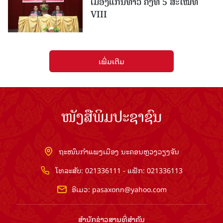
ເມືອງແກ່ນ​ທ້າວ ຄັ້ງທີ 5 ສະໄໝທີ
VIII
ເພີ່ມເຕີມ
ໜັງສືພິມປະຊາຊົນ
ຖະໜົນກຳແພງເມືອງ ນະຄອນຫຼວງວຽງຈັນ
ໂທລະສັບ: 021336111 - ແຟັກ: 021336113
ອີເມວ:
pasaxonn@yahoo.com
ສຳ​ນັກ​ຂ່າວ​ສານ​ທີ່​ສຳ​ຄັນ​