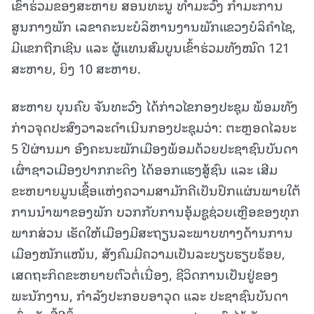
ເຂົ້າຮ່ວມຂອງສະຫາຍ ສອນທະນູ ທໍາມະວົງ ກໍາມະການ
ສູນກາງພັກ ເລຂາຄະນະບໍລິຫານງານພັກແຂວງບໍລິຄຳໄຊ,
ມີແຂກຖືກເຊີນ ແລະ ຜູ້ແທນສົມບູນເຂົ້າຮ່ວມທັງໝົດ 121
ສະຫາຍ, ຍິງ 10 ສະຫາຍ.
ສະຫາຍ ບຸນຄົບ ຈັນທະວົງ ໄດ້ກ່າວໄຂກອງປະຊຸມ ພ້ອມທັງ
ກ່າວຈຸດປະສົງວາລະດຳເນີນກອງປະຊຸມວ່າ: ຕະຫຼອດໄລຍະ
5 ປີຜ່ານມາ ອົງຄະນະພັກເມືອງພ້ອມດ້ວຍປະຊາຊົນບັນດາ
ເຜົ່າຊາວເມືອງປາກກະດິງ ໄດ້ອອກແຮງສູ້ຊົນ ແລະ ເສີມ
ຂະຫຍາຍມູນເຊື້ອແຫ່ງຄວາມສາມັກຄີເປັນປຶກແຜ່ນພາຍໃຕ້
ການນຳພາຂອງພັກ ບວກກັບການອຸ້ມຊູຊ່ວຍເຫຼືອຂອງທຸກ
ພາກສ່ວນ ເຮັດໃຫ້ເມືອງມີສະຖຽນລະພາບທາງດ້ານການ
ເມືອງໜັກແໜ້ນ, ສັງຄົມມີຄວາມເປັນລະບຽບຮຽບຮ້ອຍ,
ເສດຖະກິດຂະຫຍາຍຕົວຕໍ່ເນື່ອງ, ຊີວິດການເປັນຢູ່ຂອງ
ພະນັກງານ, ກໍາລັງປະກອບອາວຸດ ແລະ ປະຊາຊົນບັນດາ