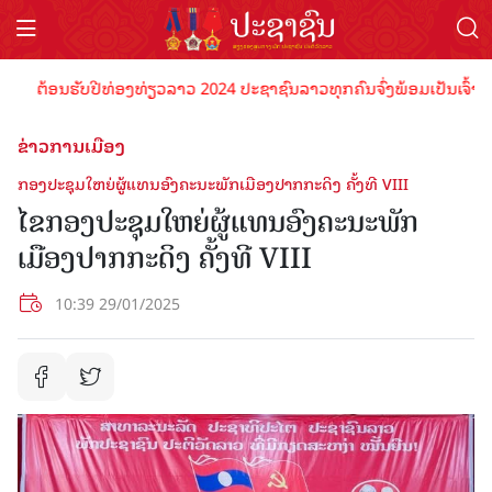
ຕ້ອນຮັບປີທ່ອງທ່ຽວລາວ 2024 ປະຊາຊົນລາວທຸກຄົນຈົ່ງພ້ອມເປັນເຈົ້າພາບທີ
ຂ່າວການເມືອງ
ກອງປະຊຸມໃຫຍ່ຜູ້ແທນອົງຄະນະພັກເມືອງປາກກະດິງ ຄັ້ງທີ VIII
ໄຂກອງປະຊຸມໃຫຍ່ຜູ້ແທນອົງຄະນະພັກ
ເມືອງປາກກະດິງ ຄັ້ງທີ VIII
10:39 29/01/2025