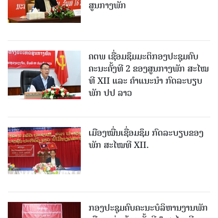
ສູນກາງພັກ
ຄຕພ ເຊື່ອມຊຶມມະຕິກອງປະຊຸມຄົບ
ຄະນະຄັ້ງທີ 2 ຂອງສູນກາງພັກ ສະໄໝ
ທີ XII ແລະ ຄໍາແນະນໍາ ກົດລະບຽບ
ພັກ ປປ ລາວ
ເມືອງ​ໝື່ນເຊື່ອມຊຶມ ກົດລະບຽບຂອງ
ພັກ ສະໄໝທີ XII.
ກອງປະຊຸມຄົບຄະນະບໍລິຫານງານພັກ