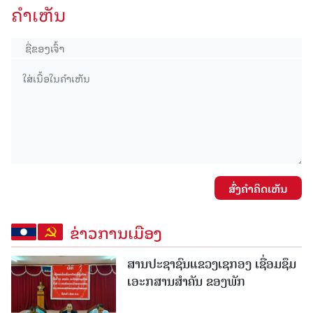
ຄໍາເຫັນ
ສົ່ງຄໍາຄິດເຫັນ
ຂ່າວການເມືອງ
ສານປະຊາຊົນແຂວງເຊກອງ ເຊື່ອມຊຶມ
ເອະກສານສໍາຄັນ ຂອງພັກ