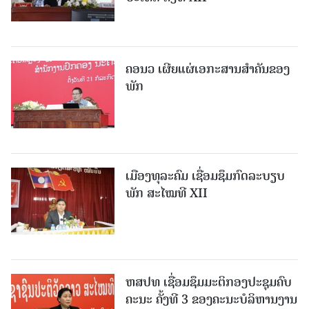
ຄອນວ ເຜີຍແຜ່ເອກະສານສໍາຄັນຂອງ
ພັກ
ເມືອງທຸລະຄົມ ເຊື່ອມຊຶມກົດລະບຽບ
ພັກ ສະໄໝທີ XII
ຫສປທ ເຊື່ອມຊຶມມະຕິກອງປະຊຸມຄົບ
ຄະນະ ຄັ້ງທີ 3 ຂອງຄະນະບໍລິຫານງານ