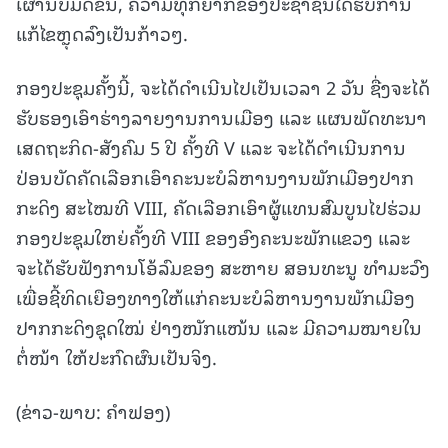
ເຜົ່ານັບມື້ດີຂຶ້ນ, ຄວາມທຸກຍາກຂອງປະຊາຊົນໄດ້ຮັບການ
ແກ້ໄຂຫຼຸດລົງເປັນກ້າວໆ.
ກອງປະຊຸມຄັ້ງນີ້, ຈະໄດ້ດໍາເນີນໄປເປັນເວລາ 2 ວັນ ຊື່ງຈະໄດ້
ຮັບຮອງເອົາຮ່າງລາຍງານການເມືອງ ແລະ ແຜນພັດທະນາ
ເສດຖະກິດ-ສັງຄົມ 5 ປີ ຄັ້ງທີ V ແລະ ຈະໄດ້ດໍາເນີນການ
ປ່ອນບັດຄັດເລືອກເອົາຄະນະບໍລິຫານງານພັກເມືອງປາກ
ກະດິງ ສະໄໝທີ VIII, ຄັດເລືອກເອົາຜູ້ແທນສົມບູນໄປຮ່ວມ
ກອງປະຊຸມໃຫຍ່ຄັ້ງທີ VIII ຂອງອົງຄະນະພັກແຂວງ ແລະ
ຈະໄດ້ຮັບຟັງການໂອ້ລົມຂອງ ສະຫາຍ ສອນທະນູ ທຳມະວົງ
ເພື່ອຊີ້ທິດເຍືອງທາງໃຫ້ແກ່ຄະນະບໍລິຫານງານພັກເມືອງ
ປາກກະດິງຊຸດໃໝ່ ຢ່າງໜັກແໜ້ນ ແລະ ມີຄວາມໝາຍໃນ
ຕໍ່ໜ້າ ໃຫ້ປະກົດຜົນເປັນຈິງ.
(ຂ່າວ-ພາບ: ຄຳຟອງ)