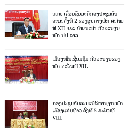
ຄຕພ ເຊື່ອມຊຶມມະຕິກອງປະຊຸມຄົບ
ຄະນະຄັ້ງທີ 2 ຂອງສູນກາງພັກ ສະໄໝ
ທີ XII ແລະ ຄໍາແນະນໍາ ກົດລະບຽບ
ພັກ ປປ ລາວ
ເມືອງ​ໝື່ນເຊື່ອມຊຶມ ກົດລະບຽບຂອງ
ພັກ ສະໄໝທີ XII.
ກອງປະຊຸມຄົບຄະນະບໍລິຫານງານພັກ
ເມືອງແກ່ນ​ທ້າວ ຄັ້ງທີ 5 ສະໄໝທີ
VIII