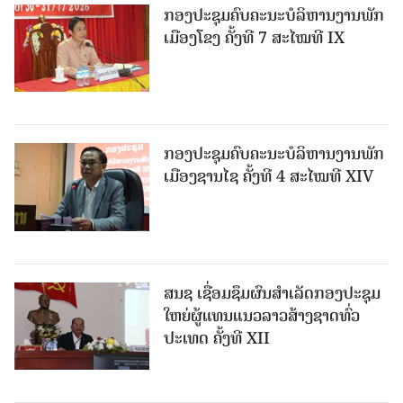
ກອງປະຊຸມຄົບຄະນະບໍລິຫານງານພັກ
ເມືອງໂຂງ ຄັ້ງທີ 7 ສະໄໝທີ IX
ກອງປະຊຸມຄົບຄະນະບໍລິຫານງານພັກ
ເມືອງຊານ​ໄຊ ຄັ້ງທີ 4 ສະໄໝທີ XIV
ສນຊ ເຊື່ອມຊຶມຜົນສໍາເລັດກອງປະຊຸມ
ໃຫຍ່ຜູ້ແທນແນວລາວສ້າງຊາດທົ່ວ
ປະເທດ ຄັ້ງທີ XII