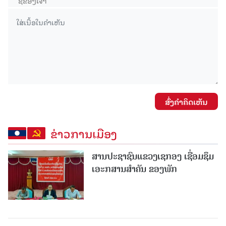
ສົ່ງຄໍາຄິດເຫັນ
ຂ່າວການເມືອງ
ສານປະຊາຊົນແຂວງເຊກອງ ເຊື່ອມຊຶມ
ເອະກສານສໍາຄັນ ຂອງພັກ