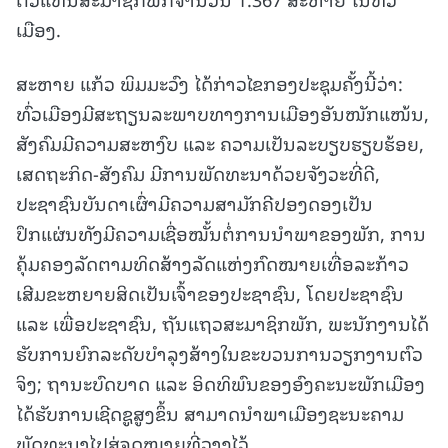
ເມືອງ.
ສະຫາຍ ແກ້ວ ພິມມະວົງ ໄດ້ກ່າວໄຂກອງປະຊຸມຄັ້ງນີ້ວ່າ:
ທົ່ວເມືອງມີສະຖຽນລະພາບທາງການເມືອງອັນໜັກແໜ້ນ,
ສັງຄົມມີຄວາມສະຫງົບ ແລະ ຄວາມເປັນລະບຽບຮຽບຮ້ອຍ,
ເສດຖະກິດ-ສັງຄົມ ມີການພັດທະນາດ້ວຍຈັງວະທີ່ດີ,
ປະຊາຊົນບັນດາເຜົ່າມີຄວາມສາມັກຄີປອງດອງເປັນ
ປຶກແຜ່ນທັງມີຄວາມເຊື່ອໝັ້ນຕໍ່ການນຳພາຂອງພັກ, ການ
ຄຸ້ມຄອງລັດຕາມທິດສ້າງລັດແຫ່ງກົດໝາຍເທື່ອລະກ້າວ
ເສີມຂະຫຍາຍສິດເປັນເຈົ້າຂອງປະຊາຊົນ, ໂດຍປະຊາຊົນ
ແລະ ເພື່ອປະຊາຊົນ, ຖັນແຖວສະມາຊິກພັກ, ພະນັກງານໄດ້
ຮັບການຍົກລະດັບບຳລຸງສ້າງໃນຂະບວນການວຽກງານຕົວ
ຈິງ; ຖານະບົດບາດ ແລະ ອິດທິພົນຂອງອົງຄະນະພັກເມືອງ
ໄດ້ຮັບການເຊີດຊູສູງຂຶ້ນ ສາມາດນຳພາເມືອງຊະນະຄາມ
ພັດທະນາໄປສູ່ຈຸດໝາຍທີ່ວາງໄວ້.