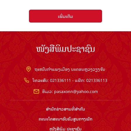
ເພີ່ມເຕີມ
ໜັງສືພິມປະຊາຊົນ
ຖະໜົນກຳແພງເມືອງ ນະຄອນຫຼວງວຽງຈັນ
ໂທລະສັບ: 021336111 - ແຟັກ: 021336113
ອີເມວ:
pasaxonn@yahoo.com
ສຳ​ນັກ​ຂ່າວ​ສານ​ທີ່​ສຳ​ຄັນ​
ຄະນະໂຄສະນາອົບຮົມ​ສູນ​ກາງ​ພັກ
ໜັງສືພິມ ປະ​ຊາ​ຊົນ