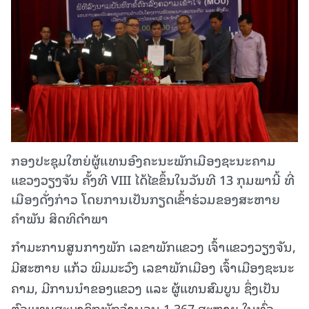
ກອງປະຊຸມໃຫຍ່ຜູ້ແທນອົງຄະນະພັກເມືອງຊະນະຄາມ
ແຂວງວຽງຈັນ ຄັ້ງທີ VIII ໄດ້ໄຂຂຶ້ນໃນວັນທີ 13 ກຸມພານີ້ ທີ່
ເມືອງດັ່ງກ່າວ ໂດຍການເປັນກຽດເຂົ້າຮ່ວມຂອງສະຫາຍ
ຄໍາພັນ ສິດທິດໍາພາ
ກຳມະການສູນກາງພັກ ເລຂາພັກແຂວງ ເຈົ້າແຂວງວຽງຈັນ,
ມີສະຫາຍ ແກ້ວ ພິມມະວົງ ເລຂາພັກເມືອງ ເຈົ້າເມືອງຊະນະ
ຄາມ, ມີການນຳຂອງແຂວງ ແລະ ຜູ້ແທນສົມບູນ ຊຶ່ງເປັນ
ຕົວແທນສະມາຊິກພັກຈໍານວນ 1.367 ສະຫາຍ ໃນທົ່ວ