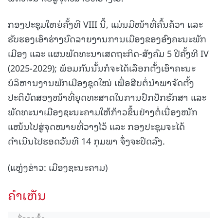
ກອງປະຊຸມໃຫຍ່ຄັ້ງທີ VIII ນີ້, ແມ່ນມີໜ້າທີ່ຄົ້ນຄ້ວາ ແລະ
ຮັບຮອງເອົາຮ່າງບົດລາຍງານການເມືອງຂອງອົງຄະນະພັກ
ເມືອງ ແລະ ແຜນພັດທະນາເສດຖະກິດ-ສັງຄົມ 5 ປີຄັ້ງທີ IV
(2025-2029); ພ້ອມກັນນັ້ນກໍຈະໄດ້ເລືອກຕັ້ງເອົາຄະນະ
ບໍລິຫານງານພັກເມືອງຊຸດໃໝ່ ເພື່ອສືບຕໍ່ນຳພາຈັດຕັ້ງ
ປະຕິບັດສອງໜ້າທີ່ຍຸດທະສາດໃນການປົກປັກຮັກສາ ແລະ
ພັດທະນາເມືອງຊະນະຄາມໃຫ້ກ້າວຂຶ້ນຢ່າງຕໍ່ເນື່ອງໜັກ
ແໜ້ນໄປສູ່ຈຸດໝາຍທີ່ວາງໄວ້ ແລະ ກອງປະຊຸມຈະໄດ້
ດຳເນີນໄປຮອດວັນທີ 14 ກຸມພາ ຈຶ່ງຈະປິດລົງ.
(ແຫຼ່ງຂ່າວ: ເມືອງຊະນະຄາມ)
ຄໍາເຫັນ