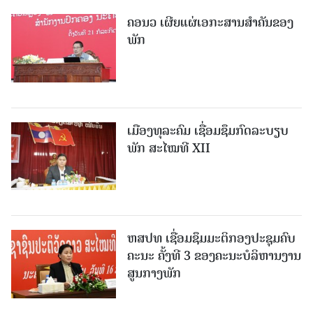
ຄອນວ ເຜີຍແຜ່ເອກະສານສໍາຄັນຂອງ
ພັກ
ເມືອງທຸລະຄົມ ເຊື່ອມຊຶມກົດລະບຽບ
ພັກ ສະໄໝທີ XII
ຫສປທ ເຊື່ອມຊຶມມະຕິກອງປະຊຸມຄົບ
ຄະນະ ຄັ້ງທີ 3 ຂອງຄະນະບໍລິຫານງານ
ສູນກາງພັກ