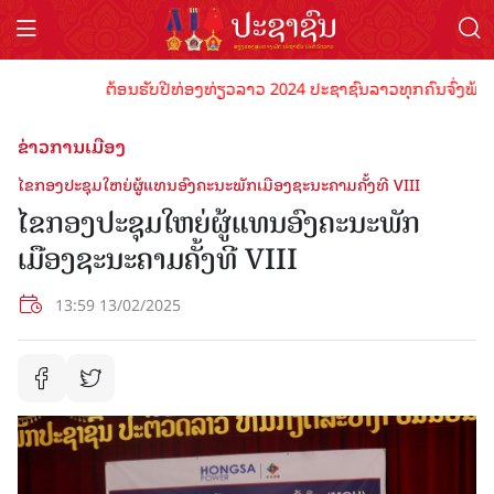
ຕ້ອນຮັບປີທ່ອງທ່ຽວລາວ 2024 ປະຊາຊົນລາວທຸກຄົນຈົ່ງພ້ອມເປັນເ
ຂ່າວການເມືອງ
ໄຂກອງປະຊຸມໃຫຍ່ຜູ້ແທນອົງຄະນະພັກເມືອງຊະນະຄາມຄັ້ງທີ VIII
ໄຂກອງປະຊຸມໃຫຍ່ຜູ້ແທນອົງຄະນະພັກ
ເມືອງຊະນະຄາມຄັ້ງທີ VIII
13:59 13/02/2025