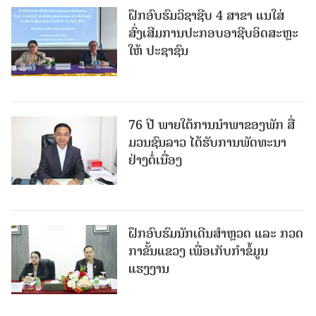
ຝຶກອົບຮົມວິຊາຊີບ 4 ສາຂາ ແນໃສ່
ສົ່ງເສີມການປະກອບອາຊີບອິດສະຫຼະ
ໃຫ້ ປະຊາຊົນ
76 ປີ ພາຍໃຕ້ການນໍາພາຂອງພັກ ສື່
ມວນຊົນລາວ ໄດ້ຮັບການພັດທະນາ
ຢ່າງຕໍ່ເນື່ອງ
ຝຶກອົບຮົມນັກເດີນສຳຫຼວດ ແລະ ກວດ
ກາຂັ້ນແຂວງ ເພື່ອເກັບກຳຂໍ້ມູນ
ແຮງງານ