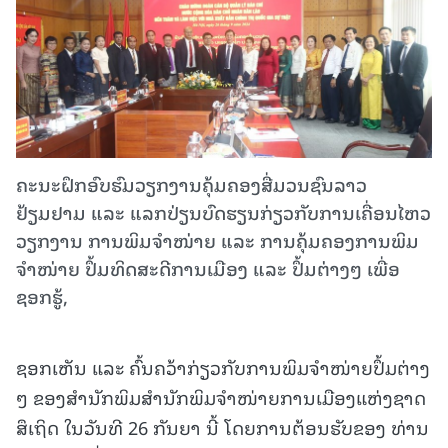
ຄະນະຝຶກອົບຮົມວຽກງານຄຸ້ມຄອງສື່ມວນຊົນລາວ
ຢ້ຽມຢາມ ແລະ ແລກປ່ຽນບົດຮຽນກ່ຽວກັບການເຄື່ອນໄຫວ
ວຽກງານ ການພິມຈຳໜ່າຍ ແລະ ການຄຸ້ມຄອງການພິມ
ຈຳໜ່າຍ ປຶ້ມທິດສະດີການເມືອງ ແລະ ປຶ້ມຕ່າງໆ ເພື່ອ
ຊອກຮູ້,
ຊອກເຫັນ ແລະ ຄົ້ນຄວ້າກ່ຽວກັບການພິມຈຳໜ່າຍປຶ້ມຕ່າງ
ໆ ຂອງສຳນັກພິມສຳນັກພິມຈຳໜ່າຍການເມືອງແຫ່ງຊາດ
ສຶເຖິດ ໃນວັນທີ 26 ກັນຍາ ນີ້ ໂດຍການຕ້ອນຮັບຂອງ ທ່ານ