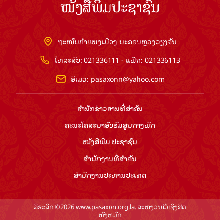
ໜັງສືພິມປະຊາຊົນ
ຖະໜົນກຳແພງເມືອງ ນະຄອນຫຼວງວຽງຈັນ
ໂທລະສັບ: 021336111 - ແຟັກ: 021336113
ອີເມວ:
pasaxonn@yahoo.com
ສຳ​ນັກ​ຂ່າວ​ສານ​ທີ່​ສຳ​ຄັນ​
ຄະນະໂຄສະນາອົບຮົມ​ສູນ​ກາງ​ພັກ
ໜັງສືພິມ ປະ​ຊາ​ຊົນ
ສຳ​ນັກ​ງານ​ທີ່​ສຳ​ຄັນ
ສຳ​ນັກ​ງານ​ປະ​ທານ​ປະ​ເທດ
ລິຂະສິດ ©2026 www.pasaxon.org.la. ສະຫງວນໄວ້ເຊິງສິດ
ທັງຫມົດ