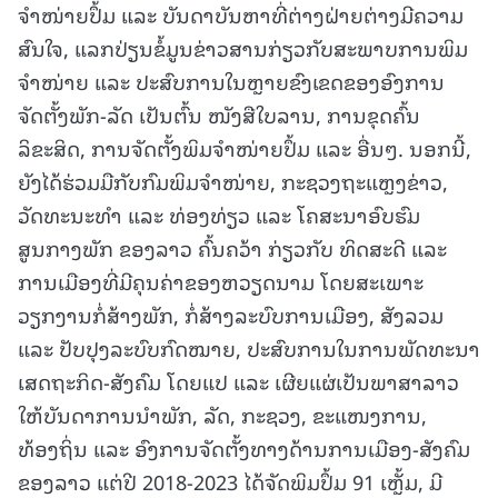
ຈຳໜ່າຍປຶ້ມ ແລະ ບັນດາບັນຫາທີ່ຕ່າງຝ່າຍຕ່າງມີຄວາມ
ສົນໃຈ, ແລກປ່ຽນຂໍ້ມູນຂ່າວສານກ່ຽວກັບສະພາບການພິມ
ຈຳໜ່າຍ ແລະ ປະສົບການໃນຫຼາຍຂົງເຂດຂອງອົງການ
ຈັດຕັ້ງພັກ-ລັດ ເປັນຕົ້ນ ໜັງສືໃບລານ, ການຂຸດຄົ້ນ
ລິຂະສິດ, ການຈັດຕັ້ງພິມຈຳໜ່າຍປຶ້ມ ແລະ ອື່ນໆ. ນອກນີ້,
ຍັງໄດ້ຮ່ວມມືກັບກົມພິມຈຳໜ່າຍ, ກະຊວງຖະແຫຼງຂ່າວ,
ວັດທະນະທຳ ແລະ ທ່ອງທ່ຽວ ແລະ ໂຄສະນາອົບຮົມ
ສູນກາງພັກ ຂອງລາວ ຄົ້ນຄວ້າ ກ່ຽວກັບ ທິດສະດີ ແລະ
ການເມືອງທີ່ມີຄຸນຄ່າຂອງຫວຽດນາມ ໂດຍສະເພາະ
ວຽກງານກໍ່ສ້າງພັກ, ກໍ່ສ້າງລະບົບການເມືອງ, ສັງລວມ
ແລະ ປັບປຸງລະບົບກົດໝາຍ, ປະສົບການໃນການພັດທະນາ
ເສດຖະກິດ-ສັງຄົມ ໂດຍແປ ແລະ ເຜີຍແຜ່ເປັນພາສາລາວ
ໃຫ້ບັນດາການນຳພັກ, ລັດ, ກະຊວງ, ຂະແໜງການ,
ທ້ອງຖິ່ນ ແລະ ອົງການຈັດຕັ້ງທາງດ້ານການເມືອງ-ສັງຄົມ
ຂອງລາວ ແຕ່ປີ 2018-2023 ໄດ້ຈັດພິມປຶ້ມ 91 ເຫຼັ້ມ, ມີ