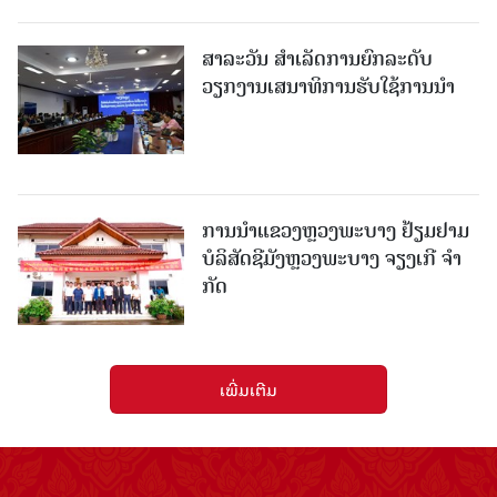
ສາລະວັນ ສໍາເລັດການຍົກລະດັບ
ວຽກງານເສນາທິການຮັບໃຊ້ການນໍາ
ການນຳແຂວງຫຼວງພະບາງ ຢ້ຽມ​ຢາມ
ບໍ​ລິ​ສັດຊີມັງຫຼວງພະບາງ ຈຽງເກີ ຈໍາ
ກັດ
ເພີ່ມເຕີມ