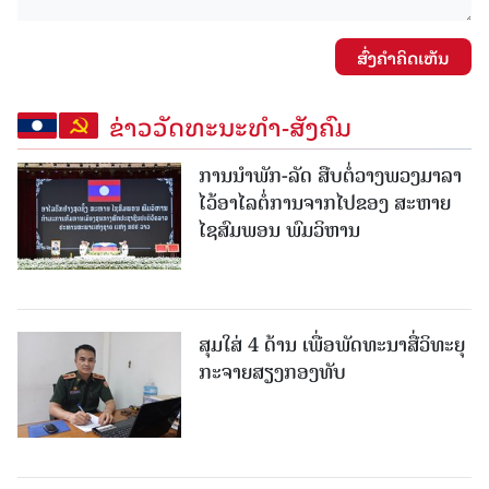
ສົ່ງຄໍາຄິດເຫັນ
ຂ່າວວັດທະນະທຳ-ສັງຄົມ
ການນໍາພັກ-ລັດ ສືບຕໍ່ວາງພວງມາລາ
ໄວ້ອາໄລຕໍ່ການຈາກໄປຂອງ ສະຫາຍ
ໄຊສົມພອນ ພົມວິຫານ
ສຸມໃສ່ 4 ດ້ານ ເພື່ອພັດທະນາສື່ວິທະຍຸ
ກະຈາຍສຽງກອງທັບ