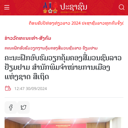
ຕ້ອນຮັບປີທ່ອງທ່ຽວລາວ 2024 ປະຊາຊົນລາວທຸກຄົນຈົ່ງພ້ອມເປັນ
ຂ່າວວັດທະນະທຳ-ສັງຄົມ
ຄະນະຝຶກອົບຮົມວຽກງານຄຸ້ມຄອງສື່ມວນຊົນລາວ ຢ້ຽມຢາມ
ຄະນະຝຶກອົບຮົມວຽກຄຸ້ມຄອງສື່ມວນຊົນລາວ
ຢ້ຽມຢາມ ສຳນັກພິມຈຳໜ່າຍການເມືອງ
ແຫ່ງຊາດ ສຶເຖິດ
12:47 30/09/2024