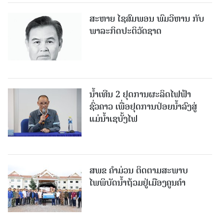
ສະຫາຍ ໄຊສົມພອນ ພົມວິຫານ ກັບ
ພາລະກິດປະຕິວັດຊາດ
ນໍ້າເທີນ 2 ຢຸດການຜະລິດໄຟຟ້າ
ຊົ່ວຄາວ ເພື່ອຢຸດການປ່ອຍນໍ້າລົງສູ່
ແມ່ນໍ້າເຊບັ້ງໄຟ
ສ​ພ​ຂ ຄໍາມ່ວນ ຕິດຕາມສະພາບ
ໄພພິບັດນໍ້າຖ້ວມຢູ່ເມືອງຄູນຄໍາ