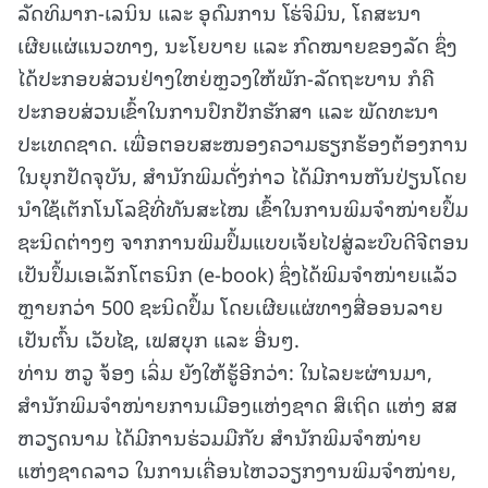
ລັດທິມາກ-ເລນິນ ແລະ ອຸດົມການ ໂຮ່ຈິມິນ, ໂຄສະນາ
ເຜີຍແຜ່ແນວທາງ, ນະໂຍບາຍ ແລະ ກົດໝາຍຂອງລັດ ຊຶ່ງ
ໄດ້ປະກອບສ່ວນຢ່າງໃຫຍ່ຫຼວງໃຫ້ພັກ-ລັດຖະບານ ກໍຄື
ປະກອບສ່ວນເຂົ້າໃນການປົກປັກຮັກສາ ແລະ ພັດທະນາ
ປະເທດຊາດ. ເພື່ອຕອບສະໜອງຄວາມຮຽກຮ້ອງຕ້ອງການ
ໃນຍຸກປັດຈຸບັນ, ສຳນັກພິມດັ່ງກ່າວ ໄດ້ມີການຫັນປ່ຽນໂດຍ
ນຳໃຊ້ເຕັກໂນໂລຊີທີ່ທັນສະໄໝ ເຂົ້າໃນການພິມຈຳໜ່າຍປຶ້ມ
ຊະນິດຕ່າງໆ ຈາກການພິມປຶ້ມແບບເຈ້ຍໄປສູ່ລະບົບດີຈີຕອນ
ເປັນປຶ້ມເອເລັກໂຕຣນິກ (e-book) ຊຶ່ງໄດ້ພິມຈຳໜ່າຍແລ້ວ
ຫຼາຍກວ່າ 500 ຊະນິດປຶ້ມ ໂດຍເຜີຍແຜ່ທາງສື່ອອນລາຍ
ເປັນຕົ້ນ ເວັບໄຊ, ເຟສບຸກ ແລະ ອື່ນໆ.
ທ່ານ ຫວູ ຈ້ອງ ເລິ່ມ ຍັງໃຫ້ຮູ້ອີກວ່າ: ໃນໄລຍະຜ່ານມາ,
ສຳນັກພິມຈຳໜ່າຍການເມືອງແຫ່ງຊາດ ສຶເຖິດ ແຫ່ງ ສສ
ຫວຽດນາມ ໄດ້ມີການຮ່ວມມືກັບ ສຳນັກພິມຈຳໜ່າຍ
ແຫ່ງຊາດລາວ ໃນການເຄື່ອນໄຫວວຽກງານພິມຈຳໜ່າຍ,