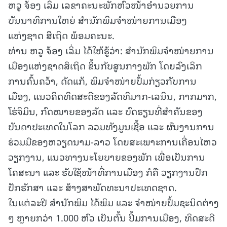
ຫວູ ຈ້ອງ ເລິ່ມ ເລຂາຄະນະພັກຫົວໜ້າອຳນວຍການ
ບັນນາທິການໃຫຍ່ ສຳນັກພິມຈຳໜ່າຍການເມືອງ
ແຫ່ງຊາດ ສຶເຖິດ ພ້ອມຄະນະ.
ທ່ານ ຫວູ ຈ້ອງ ເລິ່ມ ໄດ້ໃຫ້ຮູ້ວ່າ: ສຳນັກພິມຈຳໜ່າຍການ
ເມືອງແຫ່ງຊາດສຶເຖິດ ຂຶ້ນກັບສູນກາງພັກ ໂດຍລົງເລິກ
ການຄົ້ນຄວ້າ, ດັດແກ້, ພິມຈຳໜ່າຍປຶ້ມກ່ຽວກັບການ
ເມືອງ, ແນວຄິດທິດສະດີຂອງລັດທິມາກ-ເລນິນ, ກາກມາກ,
ໂຮ່ຈິມິນ, ກົດໝາຍຂອງລັດ ແລະ ບົດຮຽນທີ່ສຳຄັນຂອງ
ບັນດາປະເທດໃນໂລກ ລວມທັງມູນເຊື້ອ ແລະ ຜົນງານການ
ຮ່ວມມືຂອງຫວຽດນາມ-ລາວ ໂດຍສະເພາະການເຄື່ອນໄຫວ
ວຽກງານ, ແນວທາງນະໂຍບາຍຂອງພັກ ເພື່ອເປັນການ
ໂຄສະນາ ແລະ ຮັບໃຊ້ໜ້າທີ່ການເມືອງ ກໍຄື ວຽກງານປົກ
ປັກຮັກສາ ແລະ ສ້າງສາພັດທະນາປະເທດຊາດ.
ໃນແຕ່ລະປີ ສຳນັກພິມ ໄດ້ພິມ ແລະ ຈຳໜ່າຍປຶ້ມຊະນິດຕ່າງ
ໆ ຫຼາຍກວ່າ 1.000 ຫົວ ເປັນຕົ້ນ ປຶ້ມການເມືອງ, ທິດສະດີ