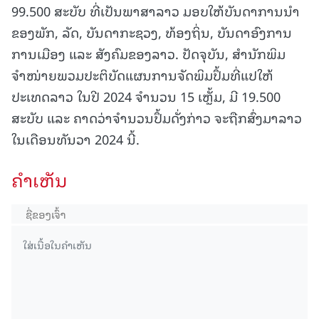
99.500 ສະບັບ ທີ່ເປັນພາສາລາວ ມອບໃຫ້ບັນດາການນຳ
ຂອງພັກ, ລັດ, ບັນດາກະຊວງ, ທ້ອງຖິ່ນ, ບັນດາອົງການ
ການເມືອງ ແລະ ສັງຄົມຂອງລາວ. ປັດຈຸບັນ, ສຳນັກພິມ
ຈຳໜ່າຍພວມປະຕິບັດແຜນການຈັດພິມປຶ້ມທີ່ແປໃຫ້
ປະເທດລາວ ໃນປີ 2024 ຈຳນວນ 15 ເຫຼັ້ມ, ມີ 19.500
ສະບັບ ແລະ ຄາດວ່າຈຳນວນປຶ້ມດັ່ງກ່າວ ຈະຖືກສົ່ງມາລາວ
ໃນເດືອນທັນວາ 2024 ນີ້.
ຄໍາເຫັນ