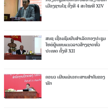
ເມືອງຊານ​ໄຊ ຄັ້ງທີ 4 ສະໄໝທີ XIV
ສນຊ ເຊື່ອມຊຶມຜົນສໍາເລັດກອງປະຊຸມ
ໃຫຍ່ຜູ້ແທນແນວລາວສ້າງຊາດທົ່ວ
ປະເທດ ຄັ້ງທີ XII
ຄອນວ ເຜີຍແຜ່ເອກະສານສໍາຄັນຂອງ
ພັກ