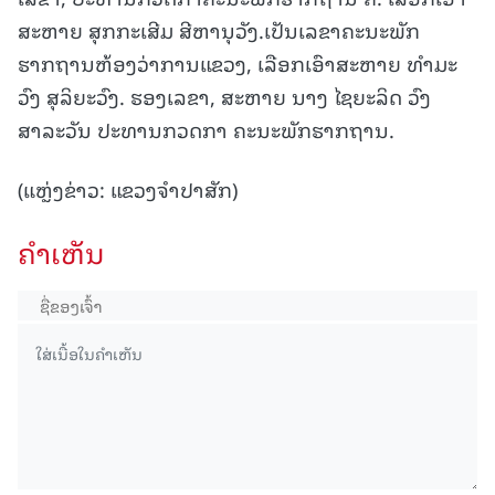
ສະຫາຍ ສຸກກະເສີມ ສີຫານຸວັງ.ເປັນເລຂາຄະນະພັກ
ຮາກຖານຫ້ອງວ່າການແຂວງ, ເລືອກເອົາສະຫາຍ ທຳມະ
ວົງ ສຸລິຍະວົງ. ຮອງເລຂາ, ສະຫາຍ ນາງ ໄຊຍະລິດ ວົງ
ສາລະວັນ ປະທານກວດກາ ຄະນະພັກຮາກຖານ.
(ແຫຼ່ງຂ່າວ: ແຂວງຈໍາປາສັກ)
ຄໍາເຫັນ