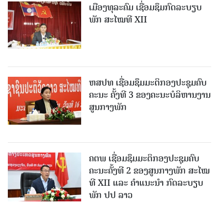
ເມືອງທຸລະຄົມ ເຊື່ອມຊຶມກົດລະບຽບ
ພັກ ສະໄໝທີ XII
ຫສປທ ເຊື່ອມຊຶມມະຕິກອງປະຊຸມຄົບ
ຄະນະ ຄັ້ງທີ 3 ຂອງຄະນະບໍລິຫານງານ
ສູນກາງພັກ
ຄຕພ ເຊື່ອມຊຶມມະຕິກອງປະຊຸມຄົບ
ຄະນະຄັ້ງທີ 2 ຂອງສູນກາງພັກ ສະໄໝ
ທີ XII ແລະ ຄໍາແນະນໍາ ກົດລະບຽບ
ພັກ ປປ ລາວ