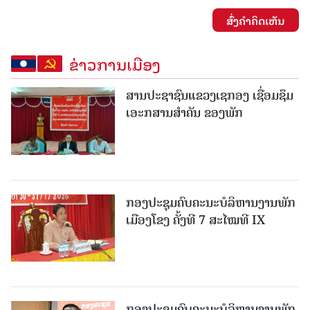
ສົ່ງຄໍາຄິດເຫັນ
ຂ່າວການເມືອງ
ສານປະຊາຊົນແຂວງເຊກອງ ເຊື່ອມຊຶມ
ເອະກສານສໍາຄັນ ຂອງພັກ
ກອງປະຊຸມຄົບຄະນະບໍລິຫານງານພັກ
ເມືອງໂຂງ ຄັ້ງທີ 7 ສະໄໝທີ IX
ກອງປະຊຸມຄົບຄະນະບໍລິຫານງານພັກ