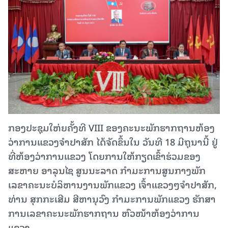
ກອງປະຊຸມໃຫ່ຍຄັ້ງທີ VIII ຂອງຄະນະພັກຮາກຖານຫ້ອງ
ວ່າການແຂວງຈຳປາສັກ ໄດ້ຈັດຂຶ້ນໃນ ວັນທີ 18 ມີຖຸນານີ້ ຢູ່
ທີ່ຫ້ອງວ່າການແຂວງ ໂດຍການໃຫ້ກຽດເຂົ້າຮ່ວມຂອງ
ສະຫາຍ ອາລຸນໄຊ ສູນນະລາດ ກຳມະການສູນກາງພັກ
ເລຂາຄະນະບໍລິຫານງານພັກແຂວງ ເຈົ້າແຂວງໆຈຳປາສັກ,
ທ່ານ ສຸກກະເສີມ ສີຫານຸວົງ ກຳມະການພັກແຂວງ ຮັກສາ
ການເລຂາຄະນະພັກຮາກຖານ ຫົວໜ້າຫ້ອງວ່າການ
ແຂວງ.