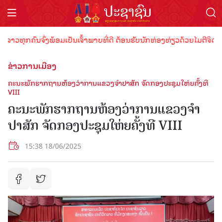
ຸກຄົນຈົ່ງພ້ອມເປັນເຈົ້າພາບທີ່ດີ ຕ້ອນຮັບນັກທ່ອງທ່ຽວດ້ວຍໄມຕີຈິດ ມິດຕະ
ຂ່າວການເມືອງ
ຄະນະພັກຮາກຖານຫ້ອງວ່າການແຂວງຈຳປາສັກ ຈັດກອງປະຊຸມໃຫ່ຍຄັ້ງທີ
VIII
ຄະນະພັກຮາກຖານຫ້ອງວ່າການແຂວງຈຳ
ປາສັກ ຈັດກອງປະຊຸມໃຫ່ຍຄັ້ງທີ VIII
15:38 18/06/2025