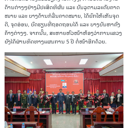
ດ້ານຕ່າງໆຢ່າງມີປະສິດທິຜົນ ແລະ ບັນລຸຕາມລະດັບຄາດ
ໜາຍ ແລະ ບາງດ້ານກໍລື່ນຄາດໝາຍ, ໄດ້ຍົກໃຫ້ເຫັນຈຸດ
ດີ, ຈຸດອ່ອນ, ບົດຮຽນທີ່ຖອດຖອນໄດ້ ແລະ ບາງບັນຫາຄົງ
ຄ້າງຕ່າງໆ. ຈາກນັ້ນ, ສະຫາຍຫົວໜ້າຫ້ອງວ່າການແຂວງ
ຍັງໄດ້ຜ່ານທິດທາງແຜນການ 5 ປີ ຕໍ່ໜ້າອີກດ້ວຍ.