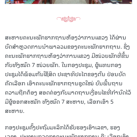
ສະຫາຍຄະນະພັກຮາກຖານຫ້ອງວ່າການແຂວງ ໄດ້ຜ່ານ
ບົດສຳຫຼວດການນຳພາລວມຂອງຄະນະພັກຮາກຖານ. ຊຶ່ງ
ຄະນະພັກຮາກຖານຫ້ອງວ່າການແຂວງ ມີໜ່ວຍພັກທີ່ຂຶ້ນ
ກັບທັງໝົດ 7 ໜ່ວຍພັກ. ໃນກອງປະຊຸມ, ຜູ້ແທນກອງ
ປະຊຸມໄດ້ພ້ອມກັນໃຊ້ສິດ ປະຊາທິປະໄຕຂອງຕົນ ປ່ອນບັດ
ຄັດເລືອກ ເອົາຄະນະພັກຮາກຖານຊຸດໃໝ່ ບົນພື້ນຖານ
ຄວາມຖືກຕ້ອງ ສອດຄ່ອງກັບມາດຖານເງື່ອນໄຂທີ່ກຳນົດໄວ້
ມີຜູ້ອອກສະໝັກ ທັງໝົດ 7 ສະຫາຍ, ເລືອກເອົາ 5
ສະຫາຍ.
ກອງປະຊຸມຄັ້ງປະຖົມມະລຶກໄດ້ຮັບຮອງເອົາເລຂາ, ຮອງ
ເລຂາ, ປະທານກວດກາຄະນະພັກຮາກຖານ ຄື: ເລືອກເອົາ