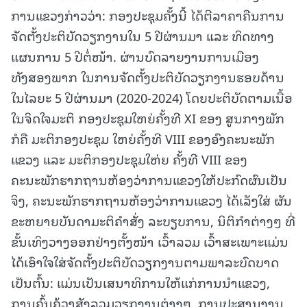
ການແຂວງກ່າວວ່າ: ກອງປະຊຸມຄັ້ງນີ້ ໄດ້ຕີລາຄາຄືນການ
ຈັດຕັ້ງປະຕິບັດວຽກງານໃນ 5 ປີຜ່ານມາ ແລະ ທິດທາງ
ແຜນການ 5 ປີຕໍ່ໜ້າ. ຜ່ານບົດລາຍງານການເມືອງ
ທັງສອງພາກ ໃນການຈັດຕັ້ງປະຕິບັດວຽກງານຮອບດ້ານ
ໃນໄລຍະ 5 ປີຜ່ານມາ (2020-2024) ໂດຍປະຕິບັດຕາມເນື້ອ
ໃນຈິດໃຈມະຕິ ກອງປະຊຸມໃຫຍ່ຄັ້ງທີ XI ຂອງ ສູນກາງພັກ
ກໍຄື ມະຕິກອງປະຊຸມ ໃຫຍ່ຄັ້ງທີ VIII ຂອງອົງຄະນະພັກ
ແຂວງ ແລະ ມະຕິກອງປະຊຸມໃຫ່ຍ ຄັ້ງທີ VIII ຂອງ
ຄະນະພັກຮາກຖານຫ້ອງວ່າການແຂວງໃຫ້ປະກົດຜົນເປັນ
ຈິງ, ຄະນະພັກຮາກຖານຫ້ອງວ່າການແຂວງ ໄດ້ເລັງໃສ່ ຜັນ
ຂະຫຍາຍບັນດາມະຕິຄໍາສັ່ງ ລະບຽບການ, ນິຕິກຳຕ່າງໆ ທີ່
ຂັ້ນເທິງວາງອອກຢ່າງຕັ້ງໜ້າ ເວົ້າລວມ ເວົ້າສະເພາະແມ່ນ
ໄດ້ເອົາໃຈໃສ່ຈັດຕັ້ງປະຕິບັດວຽກງານຕາມພາລະບົດບາດ
ເປັນຕົ້ນ: ແມ່ນເປັນເສນາທິການໃຫ້ແກ່ການນຳແຂວງ,
ການຄົ້ນຄ້ວາສັງລວມວຽກງານຕ່າງໆ, ການປະສານງານ