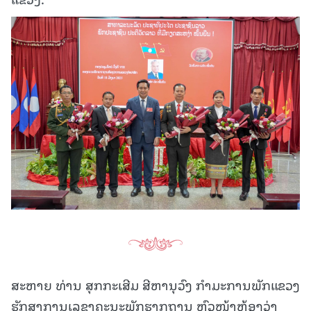
ສະຫາຍ ທ່ານ ສຸກກະເສີມ ສີຫານຸວົງ ກຳມະການພັກແຂວງ
ຮັກສາການເລຂາຄະນະພັກຮາກຖານ ຫົວໜ້າຫ້ອງວ່າ