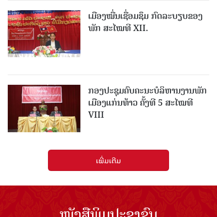
ເມືອງ​ໝື່ນເຊື່ອມຊຶມ ກົດລະບຽບຂອງ
ພັກ ສະໄໝທີ XII.
ກອງປະຊຸມຄົບຄະນະບໍລິຫານງານພັກ
ເມືອງແກ່ນ​ທ້າວ ຄັ້ງທີ 5 ສະໄໝທີ
VIII
ເພີ່ມເຕີມ
ໜັງສືພິມປະຊາຊົນ