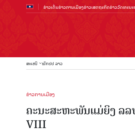
ຂ່າວເດັ່ນ
ຂ່າວການເມືອງ
ຂ່າວເສດຖະກິດ
ຂ່າວວັດທະນະທ
ສະເໜີ
ພັກປປ ລາວ
ຂ່າວການເມືອງ
ຄະນະສະຫະພັນແມ່ຍິງ ລລທ 
VIII