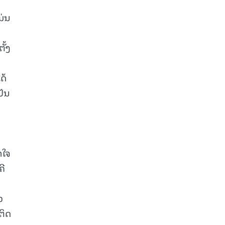
ມ່ນ
ັ້ງ
ດ້
ປັນ
ນ
າໃຈ
ຄີ
,
ວ
ຕິດ