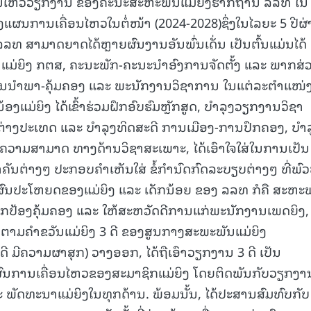
່ອນໄຫວວຽກງານ ຂອງຄະນະສະຫະພັນແມ່ຍິງຮາກຖານ ລລທ ໃນ
ງແຜນການເຄື່ອນໄຫວໃນຕໍ່ໜ້າ (2024-2028)ຊຶ່ງໃນໄລຍະ 5 ປີຜ
15.040(07-08-20
 ສາມາດຍາດໄດ້ຫຼາຍຜົນງານອັນພົ່ນເດັ່ນ ເປັນຕົ້ນແມ່ນໄດ້
ນແມ່ຍິງ ກຕສ, ຄະນະພັກ-ຄະນະນໍາອົງການຈັດຕັ້ງ ແລະ ພາກສ່
ານນຳພາ-ຄຸ້ມຄອງ ແລະ ພະນັກງານວິຊາການ ໃນແຕ່ລະຕຳແໜ່
ນ້ອງແມ່ຍິງ ໄດ້ເຂົ້າຮ່ວມຝຶກອົບຮົມຫຼັກສູດ, ບຳລຸງວຽກງານວິຊາ
 ຕ່າງປະເທດ ແລະ ບໍາລຸງທິດສະດີ ການເມືອງ-ການປົກຄອງ, ບຳລ
ຄວາມສາມາດ ທາງດ້ານວິຊາສະເພາະ, ໄດ້ເອົາໃຈໃສ່ໃນການເປັນ
າຄັນຕ່າງໆ ປະກອບຄໍາເຫັນໃສ່ ຂໍ້ກໍານົດກົດລະບຽບຕ່າງໆ ທີ່ພົ
ຜົນປະໂຫຍດຂອງແມ່ຍິງ ແລະ ເດັກນ້ອຍ ຂອງ ລລທ ກໍຄື ສະຫະ
ນປົກປ້ອງຄຸ້ມຄອງ ແລະ ໃຫ້ສະຫວັດດີການແກ່ພະນັກງານເພດຍິງ, 
3 ດີ ຕາມຄໍາຂວັນແມ່ຍິງ 3 ດີ ຂອງສູນກາງສະພະພັນແມ່ຍິງ
ດີ ມີຄວາມຜາສຸກ) ວາງອອກ, ໄດ້ຖືເອົາວຽກງານ 3 ດີ ເປັນ
ນການເຄື່ອນໄຫວຂອງສະມາຊິກແມ່ຍິງ ໂດຍຕິດພັນກັບວຽກງາ
ະ ພັດທະນາແມ່ຍິງໃນທຸກດ້ານ. ພ້ອມນັ້ນ, ໄດ້ປະສານສົມທົບກັບ