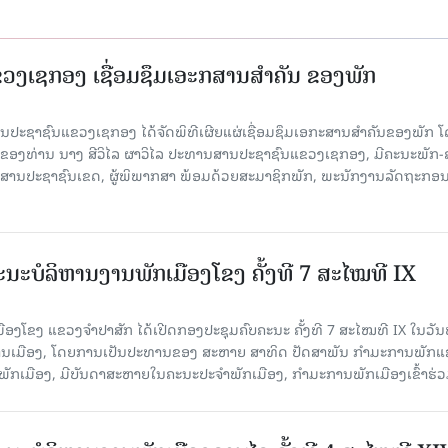
ງເຊກອງ ເຊື່ອມຊຶມເອະກສານສໍາຄັນ ຂອງພັກ
 ສານປະຊາຊົນແຂວງເຊກອງ ໄດ້ຈັດພິທີເຜີຍແຜ່ເຊື່ອມຊຶມເອກະສານສໍາຄັນຂອງພັກ 
ຂອງທ່ານ ນາງ ສີວິໄລ ຜາວິໄລ ປະທານສານປະຊາຊົນແຂວງເຊກອງ, ມີຄະນະພັກ-
 ສານປະຊາຊົນເຂດ, ຜູ້ພິພາກສາ ພ້ອມດ້ວຍສະມາຊິກພັກ, ພະນັກງານລັດຖະກອ
ນະບໍລິຫານງານພັກເມືອງໂຂງ ຄັ້ງທີ 7 ສະໄໝທີ IX
ອງໂຂງ ແຂວງຈຳປາສັກ ໄດ້ເປີດກອງປະຊຸມຄົບຄະນະ ຄັ້ງທີ 7 ສະໄໝທີ IX ໃນ​ວັນ​
ອງວ່າການເມືອງ, ໂດຍການເປັນປະທານຂອງ ສະຫາຍ ສາທິດ ປັດສາພັນ ກຳມະການພັກ
ັກເມືອງ, ມີບັນດາສະຫາຍໃນຄະນະປະຈຳພັກເມືອງ, ກຳມະການພັກເມືອງເຂົ້າຮ່ວ