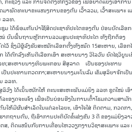
 ກະຊວງ ແລະ ການຈັດຕັ້ງທີ່ກ່ຽວຂ້ອງ ເພື່ອຍາດແຍ່ງເອົາການ
ທດມາພັດທະນາຂະແໜງການຂອງຕົນ ເວົ້າລວມ, ເວົ້າສະເພາະ ແ
ນ ລລທ.
ຊຸມ ໄດ້ພ້ອມກັນນໍາໃຊ້ສິດປະຊາທິປະໄຕຂອງຕົນ ປ່ອນບັດເລືອກຕ
ໃໝ່ ບົນພື້ນຖານຫຼັກການລວມສູນປະຊາທິປະໄຕ ທັງຖືກຕ້ອງ
ໄວ້ ຊຶ່ງມີຜູ້ລົງຮັບສະໝັກເລືອກຕັ້ງທັງໝົດ 15ສະຫາຍ, ເລືອກໄ
ໄດ້ຕົກລົງເຫັນດີເລືອກເອົາ ສະຫາຍນາງ ວິໄລວັນ ຍົດໄຊວິບູນເ
ລທ;ສະຫາຍນາງທິບພະກອນ ສີສຸລາດ ເປັນຮອງປະທານ
ເປັນປະທານກວດກາ;ສະຫາຍນາງມະໂນລົມ ເຂັມສຸລິຍາຈັກເປັ
ນ ລລທ.
ວົງ ໄດ້ເນັ້ນໜັກໃຫ້ ຄະນະສະຫະພັນແມ່ຍິງ ລລທ ຊຸດໃໝ່ ເອົ
້ລະອຽດຈະແຈ້ງ ເພື່ອເປັນບ່ອນອີງໃນການເຕົ້າໂຮມຄວາມສາມັກ
ຕົນໃຫ້ມີຜົນສຳເລັດໃນແຕ່ລະໄລຍະ, ເອົາໃຈໃສ່ ຕິດຕາມ, ກວດກາ
າກຖານຕົນ, ຖືເອົາການປະຕິບັດຂໍ້ແຂ່ງຂັນ 3 ດີ ຂອງແມ່ຍິງລາ
ຊວງ ຕສ, ຕິດແໜ້ນກັບການເຄື່ອນໄຫວວຽກງານວິຊາສະເພາະ ແລະ 