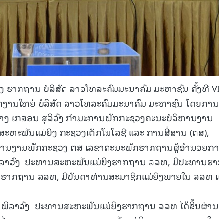
 ຮາກຖານ ບໍລິສັດ ລາວໂທລະຄົມມະນາຄົມ ມະຫາຊົນ ຄັ້ງທີ VI
່ສໍານັກງານໃຫຍ່ ບໍລິສັດ ລາວໂທລະຄົມມະນາຄົມ ມະຫາຊົນ ໂດຍການ
ນາງ ເກສອນ ສຸລິວົງ ກໍາມະການພັກກະຊວງຄະນະບໍລິຫານງານ
ຫະພັນແມ່ຍິງ ກະຊວງເຕັກໂນໂລຊີ ແລະ ການສື່ສານ (ຕສ),
ລິຫານງານພັກກະຊວງ ຕສ ເລຂາຄະນະພັກຮາກຖານຜູ້ອຳນວຍກ
ພິລາວົງ ປະທານສະຫະພັນແມ່ຍິງຮາກຖານ ລລທ, ມີປະທານຮ
ຮາກຖານ ລລທ, ມີບັນດາທ່ານສະມາຊິກແມ່ຍິງພາຍໃນ ລລທ 
 ພິລາວົງ ປະທານສະຫະພັນແມ່ຍິງຮາກຖານ ລລທ ໄດ້ຂຶ້ນຜ່ານ