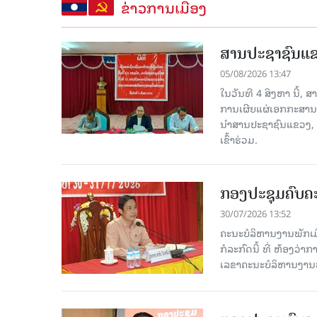
ຂ່າວການເມືອງ
ສານປະຊາຊົນແຂວ
05/08/2026 13:47
ໃນວັນທີ 4 ສິງຫາ ນີ້,
ການເຜີຍແຜ່ເອກກະສານ
ນໍາສານປະຊາຊົນແຂວງ,
ເຂົ້າຮ່ວມ.
ກອງປະຊຸມຄົບຄະ
30/07/2026 13:52
ຄະນະບໍລິຫານງານພັກເມື
ກໍ​ລະ​ກົດ​ນີ້ ທີ່ ຫ້
ເລຂາຄະນະບໍລິຫານງານພ