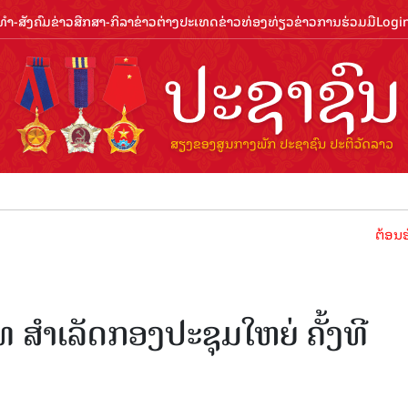
ຳ-ສັງຄົມ
ຂ່າວສືກສາ-ກິລາ
ຂ່າວຕ່າງປະເທດ
ຂ່າວທ່ອງທ່ຽວ
ຂ່າວການຮ່ວມມື
Logi
ຕ້ອນຮັບປີທ່ອງ
ສໍາເລັດກອງປະຊຸມໃຫຍ່ ຄັ້ງທີ