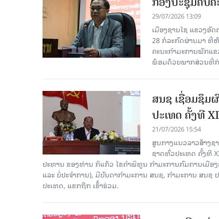
ກອງປະຊຸມຄົບຄະ
29/07/2026 13:09
ເມືອງຊານໄຊ ແຂວງອັດຕະ
28 ກໍ​ລະ​ກົດ​ຜ່ານ​ມາ
ຄະນະກຳມະການພັກແຂວງ
ພ້ອມດ້ວຍພາກສ່ວນທີ່ກ່ຽ
ສນຊ ເຊື່ອມຊຶມ
ປະເທດ ຄັ້ງທີ XI
21/07/2026 15:54
ສູນກາງແນວລາວສ້າງຊາດ
ຊາດທົ່ວປະເທດ ຄັ້ງທີ X
ປະທານ ຂອງທ່ານ ກິແກ້ວ ໄຂຄໍາພິທູນ ກໍາມະການກົມການເມື
ແລະ ບໍ່ປະຈຳການ), ມີບັນດາກຳມະການ ສນຊ, ກໍາມະການ ສນຊ ປ
ປະເທດ, ແຂກຖືກ ເຂົ້າຮ່ວມ.