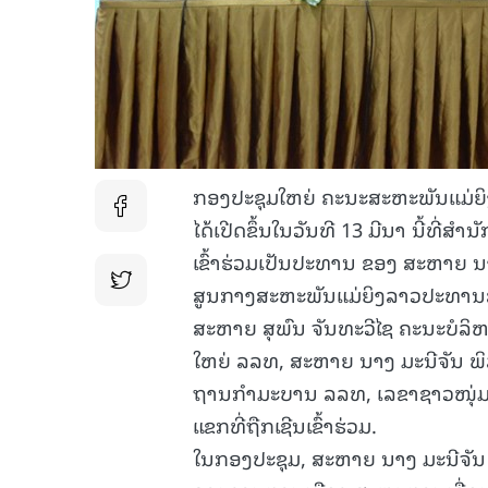
ກອງປະຊຸມໃຫຍ່ ຄະນະສະຫະພັນແມ່ຍິງ
ໄດ້ເປີດຂຶ້ນໃນວັນທີ 13 ມີນາ ນີ້ທີ
ເຂົ້າຮ່ວມເປັນປະທານ ຂອງ ສະຫາຍ 
ສູນກາງສະຫະພັນແມ່ຍິງລາວປະທານສະ
ສະຫາຍ ສຸພົນ ຈັນທະວີໄຊ ຄະນະບໍ
ໃຫຍ່ ລລທ, ສະຫາຍ ນາງ ມະນີຈັນ 
ຖານກໍາມະບານ ລລທ, ເລຂາຊາວໜຸ່ມ
ແຂກທີ່ຖືກເຊີນເຂົ້າຮ່ວມ.
ໃນກອງປະຊຸມ, ສະຫາຍ ນາງ ມະນີຈັນ