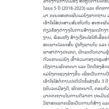
ລາຍງານການເມືອງ ສະຫຼຸບການເຄື
ໄລຍະ 5 ປີ (2018-2023) ແລະ ທິດທາ
ມາ ຄະນະສະຫະພັນແມ່ຍິງຮາກຖານ ລລທ
ເອົາໃຈໃສ່ປະສານສົມທົບກັບ ສະຫະພັ
ກ່ຽວຂ້ອງຕ່າງໆໃນການສ້າງພະນັກງ
ງານ, ພ້ອມທັງ ສ້າງເງື່ອນໄຂໃຫ້ເອື້ອຍ
ສະເພາະໄລຍະສັ້ນ ຢູ່ທັງພາຍໃນ ແລະ
ພາສາຕ່າງປະເທດ, ຍົກລະດັບຄວາມຮູ້
ຕົວແທນແມ່ຍິງ ເຂົ້າຮ່ວມກອງປະຊຸມສໍ
ເຖິງການພັດທະນາ ແລະ ປົກປ້ອງສິດ
ແມ່ຍິງກະຊວງຮ່າງຂຶ້ນ ເພື່ອເປັນກາ
ເອົາໃຈໃສ່ຕໍ່ການປະຕິບັດຂໍ້ແຂ່ງຂັນ 
(ພົນລະເມືອງດີ, ພັດທະນາດີ, ຄອບຄົວ
ມາດຕະຖານໃນການຕີລາຄາ ປະເມີນຜົ
ວິຊາສະເພາະເພື່ອເປັນການກໍ່ສ້າງ ແລ