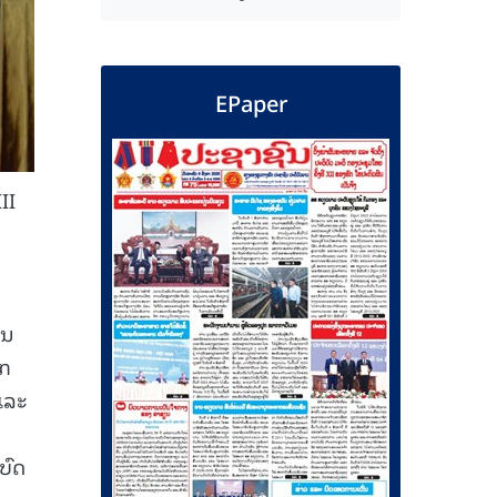
EPaper
II
ານ
າກ
ແລະ
ບົດ