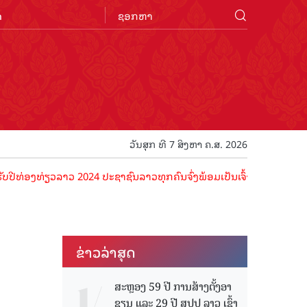
n
ວັນສຸກ ທີ 7 ສິງຫາ ຄ.ສ. 2026
ທ່ຽວລາວ 2024 ປະຊາຊົນລາວທຸກຄົນຈົ່ງພ້ອມເປັນເຈົ້າພາບທີ່ດີ ຕ້ອນຮັບນັກທ
ຂ່າວ​ລ່າ​ສຸດ
ສະຫຼອງ 59 ປີ ການສ້າງຕັ້ງອາ
ຊຽນ ແລະ 29 ປີ ສປປ ລາວ ເຂົ້າ