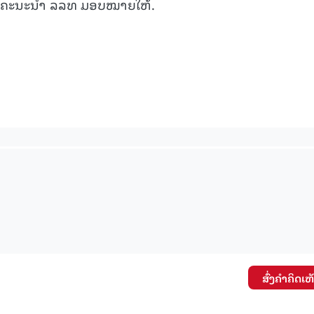
ກ, ຄະນະນຳ ລລທ ມອບໝາຍໃຫ້.
ສົ່ງຄໍາຄິດເຫ