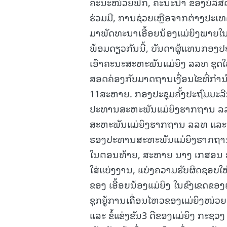
ຄະນະໜ່ວຍພັກ, ຄະນະນຳ ຂອງບໍລິສັດ,
ຮ່ວມມື, ການຊ່ວຍເຫຼືອຈາກຕ່າງປະເ
ມາພັດທະນາເອື້ອຍນ້ອງແມ່ຍິງພາຍໃ
ພ້ອມດຽວກັນນີ້, ບັນດາຜູ້ແທນກອງປະ
ເອົາຄະນະສະຫະພັນແມ່ຍິງ ລລທ ຊຸດ
ສອດຄ່ອງກັບມາດຖານເງື່ອນໄຂທີ່ກໍານົດ
11ສະຫາຍ. ກອງປະຊຸມຄັ້ງປະຖົມມະລືກ 
ປະທານສະຫະພັນແມ່ຍິງຮາກຖານ ລ
ສະຫະພັນແມ່ຍິງຮາກຖານ ລລທ ແລະ 
ຮອງປະທານສະຫະພັນແມ່ຍິງຮາກຖາ
ໃນຕອນທ້າຍ, ສະຫາຍ ນາງ ເກສອນ ສຸລິ
ໃສ່ແບ່ງງານ, ແບ່ງຄວາມຮັບຜິດຊອບໃຫ
ຂອງ ເອື້ອຍນ້ອງແມ່ຍິງ ໃນຂົງເຂດຂອງ
ຊຸກຍູ້ການເຄື່ອນໄຫວຂອງແມ່ຍິງໜ່ວຍຮ
ແລະ ຂໍ້ແຂ່ງຂັນ3 ດີຂອງແມ່ຍິງ ກະ