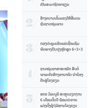
ເປັນສະມາຊິກອາຊຽນ
ສ້າງຄວາມເຂັ້ມແຂງໃຫ້ສື່ມວນ
ຊົນຊາວໜຸ່ມລາວ
ກອງປະຊຸມເຜີຍແຜ່ເຊື່ອມຊຶມ
ທິດທາງປັບປຸງຫຼັກສູດ 6+3+3
ຊາວໜຸ່ມອາສາສະໝັກ ສືບຕໍ່
ພາລະກິດສ້າງອານາຄົດ ນໍານ້ອງ
ຄືນສູ່ໂຮງຮຽນ
ສກຂ ວິລະບູລີ ສະຫຼຸບວຽກງານ
6 ເດືອນຕົ້ນປີ ພ້ອມປະກາດ
ແຕ່ງຕັ້ງຜູ້ບໍລິຫານໂຮງຮຽນ