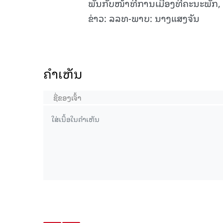
ພັນກັບໜ້າທີ່ການເມືອງທີ່ຄະນະພັ
ຂ່າວ: ລລທ-ພາບ: ນາງແສງຈັນ
ຄໍາເຫັນ