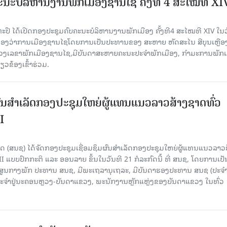
ນະບໍລິຫານງານພັກເມືອງຊານ​ໄຊ ຄັ້ງທີ 4 ສະໄໝທີ XI
ປື ໄດ້ເປີດກອງປະຊຸມຄົບຄະນະບໍລິຫານງານພັກເມືອງ ຄັ້ງທີ4 ສະໄໝທີ XIV ໃນ​ວັ
 ທີ່ຫ້ອງວ່າການເມືອງຊານໄຊໂດຍການເປັນປະທານຂອງ ສະຫາຍ ຫັດສະໄນ ສີບຸນເຫຼືອ
ເລຂາພັກເມືອງຊານໄຊ,ມີບັນດາສະຫາຍຄະນະປະຈຳພັກເມືອງ, ກຳມະການພັກເ
ວຂ້ອງເຂົ້າຮ່ວມ.
ຜົນສໍາເລັດກອງປະຊຸມໃຫຍ່ຜູ້ແທນແນວລາວສ້າງຊາດທົ່ວ
I
 (ສນຊ) ໄດ້ຈັດກອງປະຊຸມເຊື່ອມຊຶມຜົນສໍາເລັດກອງປະຊຸມໃຫຍ່ຜູ້ແທນແນວລາວ
II ແບບປົກກະຕິ ແລະ ອອນລາຍ ຂຶ້ນໃນວັນທີ 21 ກໍລະກົດນີ້ ທີ່ ສນຊ, ໂດຍການເປັ
ອງສູນກາງພັກ ປະທານ ສນຊ, ມີພະເຖລານຸເຖລະ, ມີບັນດາຮອງປະທານ ສນຊ (ປະ
ະຈໍາຢູ່ນະຄອນຫຼວງ-ບັນດາແຂວງ, ພະນັກງານຫຼັກແຫຼ່ງຂອງບັນດາແຂວງ ໃນທົ່ວ