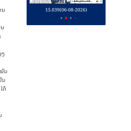
່ານ
26)
15.039(06-08-2026)
1
ວນ
ງ
ຸງ
ວພັນ
ພັນ
ໄດ້
ນ