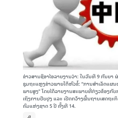
ຂ່າວສານຊີອາໄອລາຍງານວ່າ: ໃນວັນ​ທີ 9 ກັນ​ຍາ​ ຜ່ານ
ຊຸມຖະ​ແຫຼງ​ຂ່າວ​ພາຍ​ໃຕ້​ຫົວ​ຂໍ້: “ການ​ສຳ​ເລັດ​ແຜນ​​ພ
ພາບ​ສູງ” ໂດຍ​ໄດ້ລາຍ​ງານສະ​ພາບ​ທີ່​ກ່ຽວ​ຂ້ອງ​​ກັບ​
ເຖິງ​ການປັບ​ປຸງ​ ແລະ ​ເປີດກວ້າງ​ພື້ນ​ຖານ​ເສດ​ຖະ​ກິດ
ຄົມ​ແຫ່ງ​ຊາດ 5 ປີ​ ຄັ້ງ​ທີ 14.