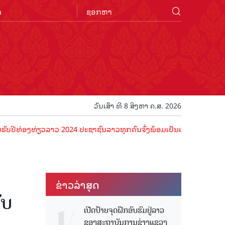
n
ວັນເສົາ ທີ 8 ສິງຫາ ຄ.ສ. 2026
ອງທ່ຽວລາວ 2024 ປະຊາຊົນລາວທຸກຄົນຈົ່ງພ້ອມເປັນເຈົ້າພາບທີ່ດີ ຕ້ອນຮັບນັ
ຂ່າວ​ລ່າ​ສຸດ
ບ​
ເປີດປ້າຍຈຸດຝຶກອົບຮົມຢູ່ລາວ
ຂອງສະຖາບັນການຊ່າງແຂວງ