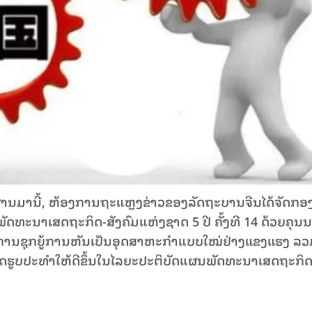
ມານີ້, ຫ້ອງ​ການ​ຖະ​ແຫຼງ​ຂ່າວ​ຂອງ​​ລັດ​ຖະ​ບານ​ຈີນ​ໄດ້​ຈັດ​ກອງ
ັດ​ທະ​ນາ​ເສດ​ຖະ​ກິດ​-ສັງ​ຄົມ​ແຫ່ງ​ຊາດ 5 ປີ ​ຄັ້ງ​ທີ 14 ດ້ວຍ​ຄຸນ​ນ
ການ​ຊຸກ​ຍູ້​ການ​ຫັນ​ເປັນ​ອຸດ​ສາ​ຫະ​ກຳ​ແບບ​ໃໝ່​​ຢ່າງ​ແຂງ​ແຮງ ລວ
​ຮູບ​ປະ​ທຳໃຫ້​ດີ​ຂຶ້ນໃນ​ໄລ​ຍະປະ​ຕິ​ບັດ​ແຜນ​ພັດ​ທະ​ນາ​ເສດ​ຖະ​ກິດ