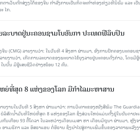
ວັນຕົກສ່ຽງໃຕ້ຂອງຈີນ ກຳລັງກາຍເປັນກິດຈະກຳທ່ອງທ່ຽວທີ່ນິຍົມ ແລະ ເປັ
ລະ ໄກ.
ຍລະບາດຢູ່ນະຄອນຊາມໂບ​ອັນກາ ປະເທດຟີລິບປິນ
ີນ (CMG) ລາຍງານວ່າ: ໃນວັນທີ 4 ສິງ​ຫາ ຜ່ານມາ, ອົງການ​ປົກ​ຄອງນະຄອນຊ
ລາຍ​ງານວ່າ, ເກີດ​ການລະບາດ​ຂອງພະຍາດໄຂ້ຍຸງລາຍຢູ່ນະຄອນດັ່ງກ່າວ, ໂດຍມີຜູ້
, ໃນນັ້ນ ມີຜູ້ເສຍຊີວິດຢ່າງໜ້ອຍ 12 ຄົນ.
ທີ່ໃຫຍ່ທີ່ສຸດ 8 ແຫ່ງຂອງໂລກ ມີກຳໄລມະຫາສານ
າຍງານໃນວັນທີ 5 ສິງຫາ ຜ່ານມາວ່າ: ການວິເຄາະຂອງໜັງສືພິມ The Guardi
 ບໍລິສັດນ້ຳມັນທີ່ໃຫຍ່ທີ່ສຸດ 8 ແຫ່ງຂອງໂລກ ຊຶ່ງສ່ວນໃຫຍ່ແມ່ນຕັ້ງຢູ່ໃນບັນດາປ
ມກັນເກືອບ 93 ຕື້ໂດລາ ໃນລະຫວ່າງເດືອນເມສາ ຫາ ເດືອນມິຖຸນາ ຜ່ານມາ, ຫຼັງຈ
າເມຣິກາ ແລະ ອິສຣາແອນ ຕໍ່ອີຣານ ຊຶ່ງນຳໄປສູ່ການເພີ່ມຂຶ້ນຂອງລາຄາພະລັງ