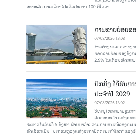
ສະຫະລັດ ອາເມຣິກາໄປແລ້ວປະມານ 100 ຕື້ໂດລາ.
ການຂາຍຍ່ອຍຂອ
07/08/2026 13:08
ຂ່າວຕ່າງປະເທດລາຍງານວ
ຍອດຂາຍຍ່ອຍຂອງສິງກະໂປ
2.9% ໃນເດືອນພຶດສະພ
ປັກກິ່ງ ໄດ້ຮັ
ປະຈຳປີ 2029
07/08/2026 13:02
ວິທະຍຸໂທລະພາບສູນກາງ
ວັດທະນະທຳ ແຫ່ງສະຫະປະ
ປະກາດໃນວັນທີ 5 ສິງຫາ ຜ່ານມາວ່າ: ຕາມການສະເໜີຂອງຄະນະ
ຄັດ​ເລືອກເປັນ "ນະຄອນຫຼວງແຫ່ງສະຖາປັດຕະຍະກຳໂລກ" ຂອງອ