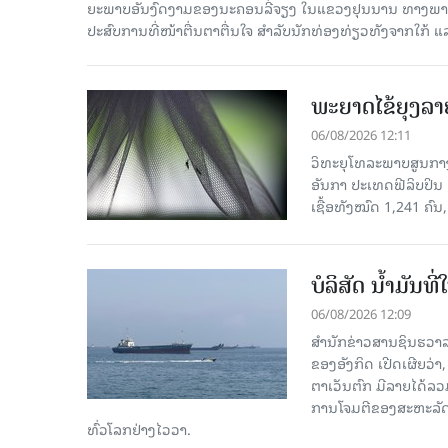
ຍະພາບອັນງົດງາມຂອງນະຄອນລີ່ຈຽງ ໃນແຂວງຢຸນນານ ທາງພາກຕາເ
ປະສົບການທີ່ໜ້າຕື່ນຕາຕື່ນໃຈ ສຳລັບນັກທ່ອງທ່ຽວທັງຈາກໃກ້ ແ
ພະຍາດໄຂ້ຍຸງລາ
06/08/2026 12:11
ວິທະຍຸໂທລະພາບສູນກາງຈ
ອັນກາ ປະເທດຟີລິບປິນ 
ເຊື້ອ​ທັງ​ໝົດ 1,241 ຄົນ
ບໍລິສັດ ນ້ຳມັນ
06/08/2026 12:09
ສຳນັກຂ່າວສານຊິນຮວາລ
ຂອງອັງກິດ ເປີດເຜີຍວ່າ,
ຕາເວັນຕົກ ມີລາຍໄດ້ລວ
ການໂຈມຕີຂອງສະຫະລັດ ອ
ທົ່ວໂລກຢ່າງໄວວາ.