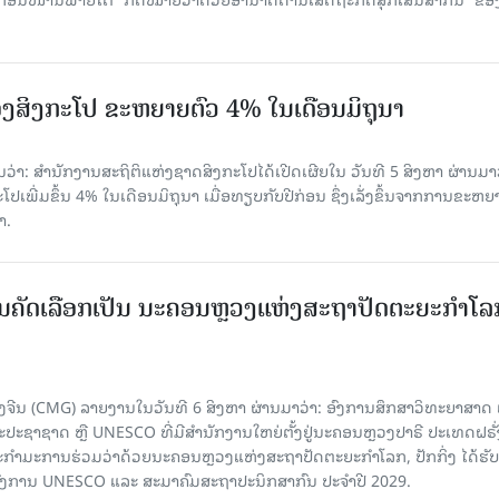
ງສິງກະໂປ ຂະຫຍາຍຕົວ 4% ໃນເດືອນມິຖຸນາ
່າ: ສຳນັກງານສະຖິຕິແຫ່ງຊາດສິງກະໂປໄດ້ເປີດເຜີຍໃນ ວັນທີ 5 ສິງຫາ ຜ່ານມາວ
ເພີ່ມຂຶ້ນ 4% ໃນເດືອນມິຖຸນາ ເມື່ອທຽບກັບປີກ່ອນ ຊຶ່ງເລັ່ງຂຶ້ນຈາກການຂະຫຍ
າ.
ບການຄັດເລືອກເປັນ ນະຄອນຫຼວງແຫ່ງສະຖາປັດຕະຍະກຳໂລ
ຈີນ (CMG) ລາຍງານໃນວັນທີ 6 ສິງຫາ ຜ່ານມາວ່າ: ອົງການສຶກສາວິທະຍາສາດ
ຊາຊາດ ຫຼື UNESCO ທີ່ມີສຳນັກງານໃຫຍ່ຕັ້ງຢູ່ນະຄອນ​ຫຼວງປາຣີ ປະເທດຝຣັ່ງ
ກຳມະການຮ່ວມວ່າດ້ວຍນະຄອນຫຼວງແຫ່ງສະຖາປັດຕະຍະກຳໂລກ, ປັກກິ່ງ ໄດ້ຮັ
ົງການ UNESCO ແລະ ສະມາ​ຄົມສະຖາປະນິກສາກົນ ປະຈຳປີ 2029.