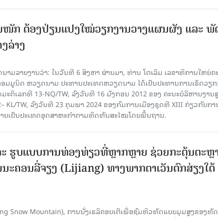
ັ້ນໜັກ ຕ້ອງ​ປ່ຽນ​ແປງ​ໃໝ່​ວຽກ​ງານ​ວາງ​ແຜນ​ຜັງ ແລະ ​ພັດ
ຄງ​ລ່າງ
າຍງານວ່າ: ໃນ​ວັນ​ທີ 6 ສິງ​ຫາ ຜ່ານມາ, ທ່ານ ໂຕ​ເລິມ ເລ​ຂາ​ທິ​ການ​ໃຫຍ່​ຄະ​ນ
​ກອມ​ມູ​ນິດ ຫວຽດ​ນາມ ປະ​ທານ​ປະ​ເທດຫວຽດ​ນາມ ໄດ້​ເປັນ​ປະ​ທານ​ການ​ເຮັດ​ວຽກ​ກ
ບັດ​ມະ​ຕິ​ເລກ​ທີ 13-NQ/TW, ລົງວັນ​ທີ 16 ມັງ​ກອນ 2012 ຂອງ ຄະ​ນະ​ບໍ​ລິ​ຫານ​ງານ​ສ
– KL/TW, ​ລົງວັນ​ທີ 23 ກຸມ​ພາ 2024 ຂອງ​ກົມ​ການ​ເມື​ອງ​ຊຸດ​ທີ XIII ກ່ຽວ​ກັບ​ການກ
າຍ​ເປັນ​ປະ​ເທດ​ອຸດ​ສາ​ຫະ​ກຳ​ຕາມ​ທິດ​ທັນ​ສະ​ໄໝ​ໂດຍ​ພື້ນ​ຖານ.
ະ ຮູບແບບການທ່ອງທ່ຽວທີ່ຫຼາກຫຼາຍ ຊ່ວຍກະຕຸ້ນຕະຫຼ
ນະຄອນລີ່ຈຽງ (Lijiang) ທາງພາກຕາເວັນຕົກສ່ຽງໃຕ້
Yulong Snow Mountain), ການນັ່ງເຮລິຄອບເຕີເພື່ອຊົມທິວທັດແບບມຸມສູງຂອງທັດ