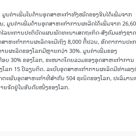
15.040(07-08-20
24, ມູນຄ່າເພີ່ມໃນດ້ານອຸດສາຫະກຳທັງໝົດຂອງຈີນໄດ້ເພີ່ມຈາກ
ຢວນ, ມູນຄ່າເພີ່ມດ້ານອຸດສາຫະກຳການຜະລິດໄດ້ເພີ່ມຈາກ 26,600
ຫຼອດໄລຍະການປະຕິບັດແຜນພັດທະນາເສດຖະກິດ-ສັງຄົມແຫ່ງຊາດ
ອງອຸດສາຫະກຳການຜະລິດຈະມີເຖິງ 8,000 ຕື້ຢວນ, ອັດຕາການປະ
ານຜະລິດຂອງໂລກມີຫຼາຍກວ່າ 30%. ມູນຄ່າເພີ່ມຂອງ
າເກືອບ 30% ຂອງໂລກ, ຂະໜາດໂດຍລວມຂອງອຸດສາຫະກຳການ
ອງໂລກ 15 ປີລຽນຕິດ. ລະບົບອຸດສາຫະກຳການຜະລິດມີທ່າແຮງທ
ະລິດຕະພັນອຸດສາຫະກຳທີ່ສຳຄັນ 504 ຊະນິດຂອງໂລກ, ປະລິມາ
ຍຈັດຢູ່ໃນອັນດັບໜຶ່ງຂອງໂລກ.