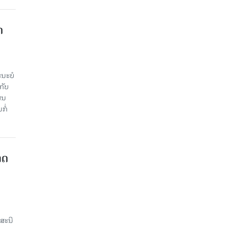
​
ະ​ບໍ​
ັບ​
ູນ​
ໍ່​
າດ
ສະນີ