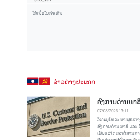
ຂ່າວຕ່າງປະເທດ
ອົງການດ່ານພາສີ
07/08/2026 13:11
ວິທະຍຸໂທລະພາບສູນກາງຈີ
ອົງການດ່ານພາສີ ແລະ 
ເຜີຍແຜ່ໂຕເລກຕໍ່ສານກາ
ຄືນເງິນພາສີທີ່ຮຽກເກັ