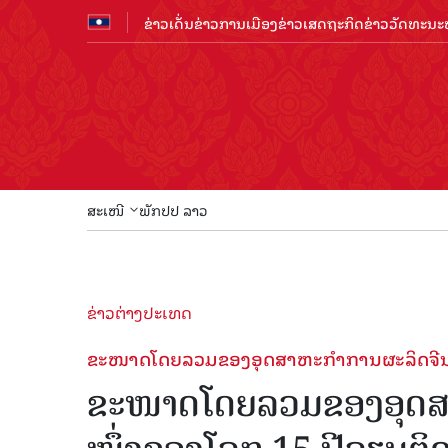
ຂ່າວເດັ່ນ
ຂ່າວການເມືອງ
ຂ່າວເສດຖະກິດ
ຂ່າວວັດທະນະທ
ສະເໜີ
ພັກປປ ລາວ
ຂ່າວຕ່າງປະເທດ
ຂະ​ໜາດ​​ໂດຍລວມ​ຂອງ​ອຸດ​ສາ​ຫະ​ກຳ​ການ​ຜະ​ລິດ​ຈີນ​ 
ຂະ​ໜາດ​​ໂດຍລວມ​ຂອງ​ອຸດ​ສາ​ຫ