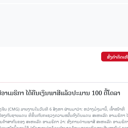
ສົ່ງຄໍາຄິດເຫ
ອາເມຣິກາ ໄດ້ຄືນເງິນພາສີແລ້ວປະມານ 100 ຕື້ໂດລາ
ນ (CMG) ລາຍງານໃນວັນທີ 6 ສິງຫາ ຜ່ານມາວ່າ: ຫວ່າງມໍ່ໆມານີ້, ເຈົ້າໜ້າທີ່
ປ້ອງກັນຊາຍແດນ ທີ່ຂຶ້ນກັບກະຊວງຄວາມໝັ້ນຄົງດິນແດນ ສະຫະລັດ ອາເມຣິກາ ໄ
ນຄ້າສາກົນຂອງ ສະຫະລັດ ອາເມຣິກາ ວ່າ: ອົງການດ່ານພາສີ ສະຫະລັດ ອາເມຣິກາ
ບກ່ອນໜ້ານີ້ພາຍໃຕ້ “ກົດໝາຍວ່າດ້ວຍອຳນາດດ້ານເສດຖະກິດສຸກເສີນສາກົນ” ຂອ