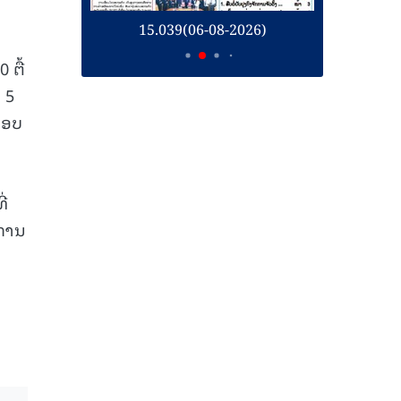
26)
15.039(06-08-2026)
1
 ຕື້
 5
ກອບ
ີ່
ນການ