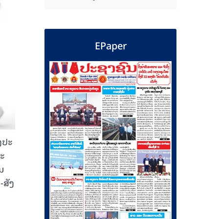
EPaper
​ປະ​
ະ​
ມ​
-ສັງ​