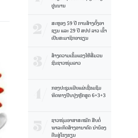
ຢູນນານ
ສະຫຼອງ 59 ປີ ການສ້າງຕັ້ງອາ
ຊຽນ ແລະ 29 ປີ ສປປ ລາວ ເຂົ້າ
ເປັນສະມາຊິກອາຊຽນ
ສ້າງຄວາມເຂັ້ມແຂງໃຫ້ສື່ມວນ
ຊົນຊາວໜຸ່ມລາວ
ກອງປະຊຸມເຜີຍແຜ່ເຊື່ອມຊຶມ
ທິດທາງປັບປຸງຫຼັກສູດ 6+3+3
ຊາວໜຸ່ມອາສາສະໝັກ ສືບຕໍ່
ພາລະກິດສ້າງອານາຄົດ ນໍານ້ອງ
ຄືນສູ່ໂຮງຮຽນ