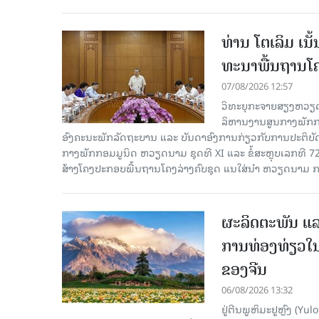
ທ່ານ ໂຕ​ເລິມ ເນ
ທະ​ນາ​ພື້ນ​ຖານ​ໂ
07/08/2026 12:57
ວິທະຍຸກະຈາຍສຽງຫວຽດນາມລ
ລິ​ຫານ​ງານ​ສູນ​ກາງ​ພັກ
ອົງ​ຄະ​ນະ​ພັກ​ລັດ​ຖະ​ບານ ແລະ ບັນ​ດາ​ອົງ​ການ​ກ່ຽວ​ກັບ​ການ​ປະ​ຕິ​
ກາງ​ພັກ​ກອມ​ມູ​ນິດ ຫວຽດ​ນາມ ຊຸດ​ທີ XI ແລະ ຂໍ້​ສະ​ຫຼຸບ​ເລກ​ທີ 72
ສ້າງ​ໂຄງ​ປະ​ກອບ​ພື້ນ​ຖານ​ໂຄງ​ລ່າງຄົບ​ຊຸດ ແນ​ໃສ່​ນຳ ຫວຽດ​ນາມ ກ
ຜະລິດຕະພັນ ແລ
ການທ່ອງທ່ຽວໃນ
ຂອງຈີນ
06/08/2026 13:32
ຢູ່ຕີນພູຫິມະຢູຫຼົງ (