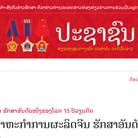
ຳ-ສັງຄົມ
ຂ່າວສືກສາ-ກິລາ
ຂ່າວຕ່າງປະເທດ
ຂ່າວທ່ອງທ່ຽວ
ຂ່າວການຮ່ວມມື
Logi
ຕ້ອນຮັບປີທ່
​ຮັກ​ສາ​ອັນ​ດັບ​ໜຶ່ງ​ຂອງ​ໂລກ 15 ປີ​ລຽນ​ຕິດ
ະ​ກຳ​ການ​ຜະ​ລິດ​ຈີນ​ ​ຮັກ​ສາ​ອັນ​ດັ