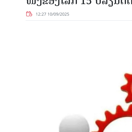
ໜຶ່ງ​ຂອງ​ໂລກ 15 ປີ​ລຽນ​ຕິ
12:27 10/09/2025