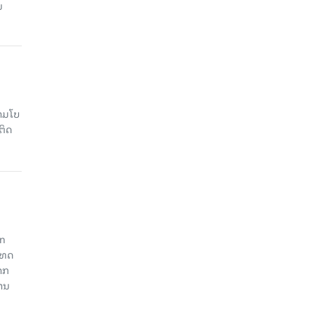
ນ
າມໂບ​
ຕິດ
an
ະເທດ
າກ
ງານ