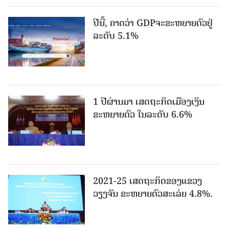
ປີນີ້, ຄາດວ່າ GDPຈະຂະຫຍາຍຕົວຢູ່
ລະດັບ 5.1%
1 ປີຜ່ານມາ ເສດຖະກິດເມືອງເງິນ
ຂະຫຍາຍຕົວ ໃນລະດັບ 6.6%
2021-25 ເສດຖະກິດຂອງແຂວງ
ວຽງຈັນ ຂະຫຍາຍຕົວສະເລ່ຍ 4.8%.