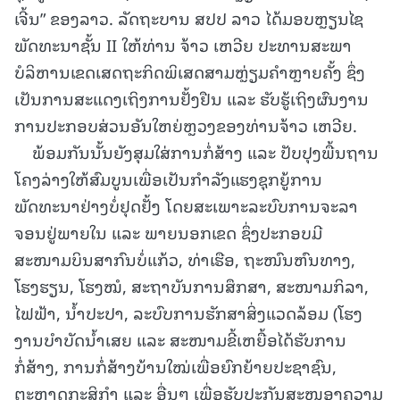
ເຈີ້ນ” ຂອງລາວ. ລັດຖະບານ ສປປ ລາວ ໄດ້ມອບຫຼຽນໄຊ
ພັດທະນາຊັ້ນ II ໃຫ້ທ່ານ ຈ້າວ ເຫວີຍ ປະທານສະພາ
ບໍລິຫານເຂດເສດຖະກິດພິເສດສາມຫຼ່ຽມຄໍາຫຼາຍຄັ້ງ ຊຶ່ງ
ເປັນການສະແດງເຖິງການຢັ້ງຢືນ ແລະ ຮັບຮູ້ເຖິງຜົນງານ
ການປະກອບສ່ວນອັນໃຫຍ່ຫຼວງຂອງທ່ານຈ້າວ ເຫວີຍ.
ພ້ອມກັນນັ້ນຍັງສຸມໃສ່ການກໍ່ສ້າງ ແລະ ປັບປຸງພື້ນຖານ
ໂຄງລ່າງໃຫ້ສົມບູນເພື່ອເປັນກຳລັງແຮງຊຸກຍູ້ການ
ພັດທະນາຢ່າງບໍ່ຢຸດຢັ້ງ ໂດຍສະເພາະລະບົບການຈະລາ
ຈອນຢູ່ພາຍໃນ ແລະ ພາຍນອກເຂດ ຊຶ່ງປະກອບມີ
ສະໜາມບິນສາກົນບໍ່ແກ້ວ, ທ່າເຮືອ, ຖະໜົນຫົນທາງ,
ໂຮງຮຽນ, ໂຮງໝໍ, ສະຖາບັນການສຶກສາ, ສະໜາມກິລາ,
ໄຟຟ້າ, ນໍ້າປະປາ, ລະບົບການຮັກສາສິ່ງແວດລ້ອມ (ໂຮງ
ງານບໍາບັດນໍ້າເສຍ ແລະ ສະໜາມຂີ້ເຫຍື້ອໄດ້ຮັບການ
ກໍ່ສ້າງ, ການກໍ່ສ້າງບ້ານໃໝ່ເພື່ອຍົກຍ້າຍປະຊາຊົນ,
ຕະຫຼາດກະສິກຳ ແລະ ອື່ນໆ ເພື່ອຮັບປະກັນສະໜອງຄວາມ