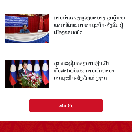
ການນຳແຂວງຫຼວງພະບາງ ຊຸກຍູ້ການ
ແຜນພັດທະນາເສດຖະກິດ-ສັງຄົມ ຢູ່
ເມືອງຈອມເພັດ
ບຸກທະລຸຄຸ້ມຄອງການເງິນເປັນ
ທັນສະໄໝຍູ້ແຮງການພັດທະນາ
ເສດຖະກິດ-ສັງຄົມແຫ່ງຊາດ
ເພີ່ມເຕີມ