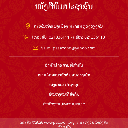
ໜັງສືພິມປະຊາຊົນ
ຖະໜົນກຳແພງເມືອງ ນະຄອນຫຼວງວຽງຈັນ
ໂທລະສັບ: 021336111 - ແຟັກ: 021336113
ອີເມວ:
pasaxonn@yahoo.com
ສຳ​ນັກ​ຂ່າວ​ສານ​ທີ່​ສຳ​ຄັນ​
ຄະນະໂຄສະນາອົບຮົມ​ສູນ​ກາງ​ພັກ
ໜັງສືພິມ ປະ​ຊາ​ຊົນ
ສຳ​ນັກ​ງານ​ທີ່​ສຳ​ຄັນ
ສຳ​ນັກ​ງານ​ປະ​ທານ​ປະ​ເທດ
ລິຂະສິດ ©2026 www.pasaxon.org.la. ສະຫງວນໄວ້ເຊິງສິດ
ທັງຫມົດ