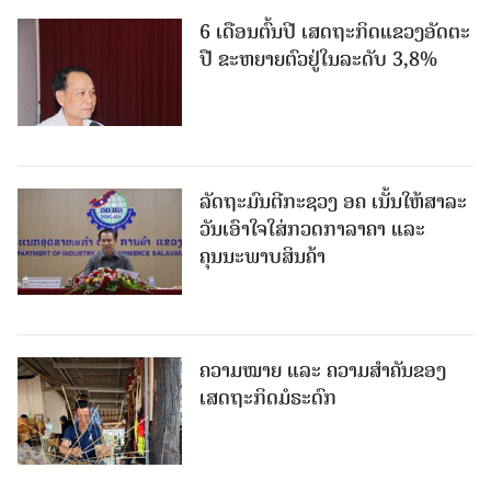
6 ເດືອນຕົ້ນປີ ເສດຖະກິດແຂວງອັດຕະ
ປື ຂະຫຍາຍຕົວຢູ່ໃນລະດັບ 3,8%
ລັດຖະມົນຕີກະຊວງ ອຄ ເນັ້ນໃຫ້ສາລະ
ວັນເອົາໃຈໃສ່ກວດກາລາຄາ ແລະ
ຄຸນນະພາບສິນຄ້າ
ຄວາມໝາຍ ແລະ ຄວາມສໍາຄັນຂອງ
ເສດຖະກິດມໍຣະດົກ