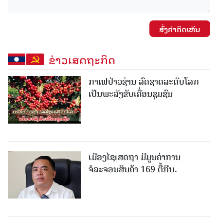
ສົ່ງຄໍາຄິດເຫັນ
ຂ່າວເສດຖະກິດ
ກາເຟປ່າວຊ່ານ ລົດຊາດລະດັບໂລກ
ເປັນພະລັງຂັບເຄື່ອນຊຸມຊົນ
ເມືອງໄຊເສດຖາ ມີມູນຄ່າການ
ຈໍລະຈອນສິນຄ້າ 169 ຕື້ກີບ.