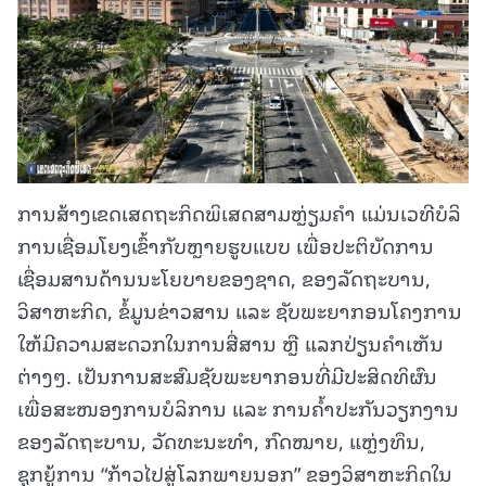
ການສ້າງເຂດເສດຖະກິດພິເສດສາມຫຼ່ຽມຄໍາ ແມ່ນເວທີບໍລິ
ການເຊື່ອມໂຍງເຂົ້າກັບຫຼາຍຮູບແບບ ເພື່ອປະຕິບັດການ
ເຊື່ອມສານດ້ານນະໂຍບາຍຂອງຊາດ, ຂອງລັດຖະບານ,
ວິສາຫະກິດ, ຂໍ້ມູນຂ່າວສານ ແລະ ຊັບພະຍາກອນໂຄງການ
ໃຫ້ມີຄວາມສະດວກໃນການສື່ສານ ຫຼື ແລກປ່ຽນຄໍາເຫັນ
ຕ່າງໆ. ເປັນການສະສົມຊັບພະຍາກອນທີ່ມີປະສິດທິຜົນ
ເພື່ອສະໜອງການບໍລິການ ແລະ ການຄໍ້າປະກັນວຽກງານ
ຂອງລັດຖະບານ, ວັດທະນະທໍາ, ກົດໝາຍ, ແຫຼ່ງທຶນ,
ຊຸກຍູ້ການ “ກ້າວໄປສູ່ໂລກພາຍນອກ” ຂອງວິສາຫະກິດໃນ