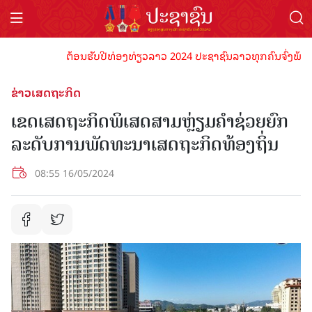
ຕ້ອນຮັບປີທ່ອງທ່ຽວລາວ 2024 ປະຊາຊົນລາວທຸກຄົນຈົ່ງພ້ອມເປັນເ
ຂ່າວເສດຖະກິດ
ເຂດເສດຖະກິດພິເສດສາມຫຼ່ຽມຄໍາຊ່ວຍຍົກ
ລະດັບການພັດທະນາເສດຖະກິດທ້ອງຖິ່ນ
08:55 16/05/2024