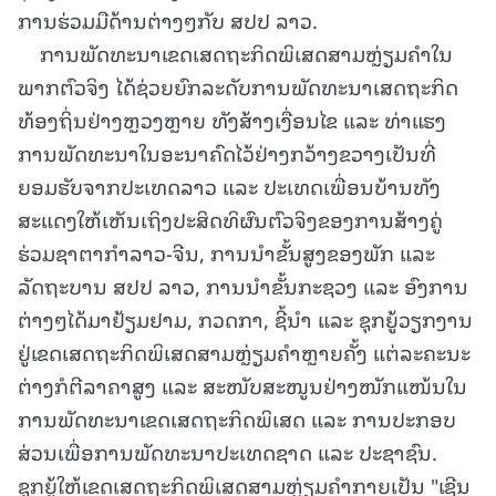
ການຮ່ວມມືດ້ານຕ່າງໆກັບ ສປປ ລາວ.
ການພັດທະນາເຂດເສດຖະກິດພິເສດສາມຫຼ່ຽມຄໍາໃນ
ພາກຕົວຈິງ ໄດ້ຊ່ວຍຍົກລະດັບການພັດທະນາເສດຖະກິດ
ທ້ອງຖິ່ນຢ່າງຫຼວງຫຼາຍ ທັງສ້າງເງື່ອນໄຂ ແລະ ທ່າແຮງ
ການພັດທະນາໃນອະນາຄົດໄວ້ຢ່າງກວ້າງຂວາງເປັນທີ່
ຍອມຮັບຈາກປະເທດລາວ ແລະ ປະເທດເພື່ອນບ້ານທັງ
ສະແດງໃຫ້ເຫັນເຖິງປະສິດທິຜົນຕົວຈິງຂອງການສ້າງຄູ່
ຮ່ວມຊາຕາກໍາລາວ-ຈີນ, ການນໍາຂັ້ນສູງຂອງພັກ ແລະ
ລັດຖະບານ ສປປ ລາວ, ການນໍາຂັ້ນກະຊວງ ແລະ ອົງການ
ຕ່າງໆໄດ້ມາຢ້ຽມຢາມ, ກວດກາ, ຊີ້ນໍາ ແລະ ຊຸກຍູ້ວຽກງານ
ຢູ່ເຂດເສດຖະກິດພິເສດສາມຫຼ່ຽມຄໍາຫຼາຍຄັ້ງ ແຕ່ລະຄະນະ
ຕ່າງກໍຕີລາຄາສູງ ແລະ ສະໜັບສະໜູນຢ່າງໜັກແໜ້ນໃນ
ການພັດທະນາເຂດເສດຖະກິດພິເສດ ແລະ ການປະກອບ
ສ່ວນເພື່ອການພັດທະນາປະເທດຊາດ ແລະ ປະຊາຊົນ.
ຊຸກຍູ້ໃຫ້ເຂດເສດຖະກິດພິເສດສາມຫຼ່ຽມຄໍາກາຍເປັນ "ເຊີນ