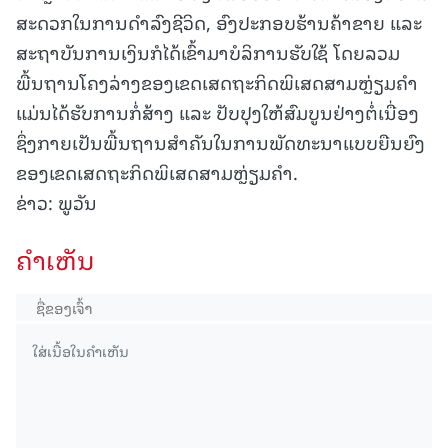
ສະດວກໃນການດຳລົງຊີວິດ, ອົງປະກອບຮ້ານຄ້າຂາຍ ແລະ
ສະຖາບັນການເງິນກໍໄດ້ເຂົ້າມາບໍລິການຮັບໃຊ້ ໂດຍລວມ
ພື້ນຖານໂຄງລ່າງຂອງເຂດເສດຖະກິດພິເສດສາມຫຼ່ຽມຄຳ
ແມ່ນໄດ້ຮັບການກໍ່ສ້າງ ແລະ ປັບປຸງໃຫ້ສົມບູນຢ່າງຕໍ່ເນື່ອງ
ຊຶ່ງກາຍເປັນພື້ນຖານສຳຄັນໃນການພັດທະນາແບບຍືນຍົງ
ຂອງເຂດເສດຖະກິດພິເສດສາມຫຼ່ຽມຄຳ.
ຂ່າວ: ພູວັນ
ຄໍາເຫັນ