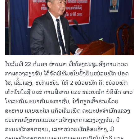
ໃນວັນທີ 22 ກັນຍາ ຜ່ານມາ ທີ່ຫ້ອງປະຊຸມອົງການກວດ
ກາແຂວງວຽງຈັນ ໄດ້ຈັດພີທີມອໃບຢັ້ງຢືນໜ່ວຍພັກ ປອດ
ໃສ, ເຂັ້ມແຂງ, ໜັກແໜ້ນ ໃຫ້ 2 ໜ່ວຍພັກ ຄື: ໜ່ວຍພັກ
ເຕັກໂນໂລຊີ ແລະ ການສື່ສານ ແລະ ໜ່ວຍພັກ ບໍລິສັດ ລາວ
ໂທລະຄົມມະນາຄົມມະຫາຊົນ, ໃຫ້ກຽດເຂົ້າຮ່ວມໂດຍ
ສະຫາຍ ເທບພະໄທ ແກ້ວເຂັມເພັດ ຄະນະປະຈຳພັກແຂວງ
ປະທານອົງການແນວລາວສ້າງຊາດແຂວງວຽງຈັນ, ມີ
ຄະນະພັກຮາກຖານ, ເລຂາໜ່ວຍພັກອ້ອມຂ້າງ, ມີ
ຄະນະພັກຮາກຖານພະແນກພະແນກເຕັກໂນໂລຊີ ແລະ