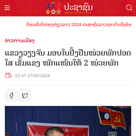
ຕ້ອນຮັບປີທ່ອງທ່ຽວລາວ 2024 ປະຊາຊົນລາວທຸກຄົນຈົ່ງພ້ອມເປັນເຈ
ຂ່າວການເມືອງ
ແຂວງວຽງຈັນ ມອບໃບຢັ້ງຢືນໜ່ວຍພັກປອດ
ໃສ ເຂັ້ມແຂງ ໜັກແໜ້ນໃຫ້ 2 ໜ່ວຍພັກ
02:47 27/05/2024