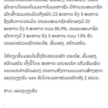
ພັກລາວໂທລະຄົມມະນາຄົມມະຫາຊົນ ມີຈໍານວນສະມາຊິກ
ພັກເຂົ້າຮ່ວມປະເມີນທັງໝົດ 23 ສະຫາຍ ຍິງ 9 ສະຫາຍ
ຊຶ່ງຜົນການປະເມີນ ປະເພດສະມາຊິກພັກແຂງມີ 20
ສະຫາຍ ຍິງ 9 ສະຫາຍ ກວມ 86,9%, ປະເພດສະມາຊິກ
ພັກກາງມີ 3 ສະຫາຍ ຍິງ 0 ສະຫາຍ ກວມ 13% ຈັດ
ປະເພດໜ່ວຍພັກປອດໃສ, ເຂັ້ມແຂງ, ໜັກແໜ້ນ.
ໃຫ້ກຽດຂຶ້ນມອບໃບຢັ້ງຢືນໜ່ວຍພັກ ປອດໃສ, ເຂັ້ມແຂງ,
ໜັກແໜ້ນ ຄັ້ງນີ້ໂດຍ ສະຫາຍ ເທບພະໄທ ແກ້ວເຂັມເພັດ
ຄະນະປະຈຳພັກແຂວງ ປະທານອົງການແນວລາວສ້າງຊາດ
ແຂວງວຽງຈັນ ແລະ ຮັບໂດຍເລຂາໜ່ວຍພັກທັງ 2 ໜ່ວຍ.
ຂ່າວ: ແຂວງວຽງຈັນ
.