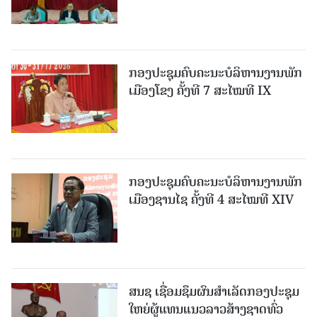
ກອງປະຊຸມຄົບຄະນະບໍລິຫານງານພັກ
ເມືອງໂຂງ ຄັ້ງທີ 7 ສະໄໝທີ IX
ກອງປະຊຸມຄົບຄະນະບໍລິຫານງານພັກ
ເມືອງຊານ​ໄຊ ຄັ້ງທີ 4 ສະໄໝທີ XIV
ສນຊ ເຊື່ອມຊຶມຜົນສໍາເລັດກອງປະຊຸມ
ໃຫຍ່ຜູ້ແທນແນວລາວສ້າງຊາດທົ່ວ