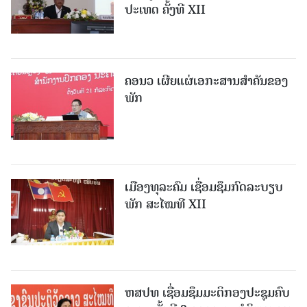
ປະເທດ ຄັ້ງທີ XII
ຄອນວ ເຜີຍແຜ່ເອກະສານສໍາຄັນຂອງ
ພັກ
ເມືອງທຸລະຄົມ ເຊື່ອມຊຶມກົດລະບຽບ
ພັກ ສະໄໝທີ XII
ຫສປທ ເຊື່ອມຊຶມມະຕິກອງປະຊຸມຄົບ