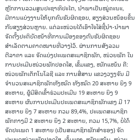
ຫຼັກການລວມສູນປະຊາທິປະໄຕ, ນຳພາເປັນໝູ່ຄະນະ,
ມີການແບ່ງງານໃຫ້ບຸກຄົນຮັບຜິດຊອບ, ສຽງສ່ວນໜ້ອຍຂຶ້ນ
ກັບສຽງສ່ວນຫຼາຍ. ແຕ່ລະໜ່ວຍໄດ້ເອົາໃຈໃສ່ຊີ້ນຳ-ນຳພາ
ຈັດຕັ້ງປະຕິບັດໜ້າທີ່ການເມືອງຂອງຕົນຮັບຜິດຊອບ
ສຳເລັດຕາມຄາດໝາຍທີ່ວາງໄວ້. ຜ່ານການສັງລວມ
ຕີລາຄາ ແລະ ຈັດແບ່ງປະເພດສະມາຊິກພັກ, ໜ່ວຍພັກ ໃນ
ການປະເມີນໜ່ວຍພັກປອດໃສ, ເຂັ້ມແຂງ, ໜັກແໜ້ນ ຄື:
ໜ່ວຍພັກເຕັກໂນໂລຊີ ແລະ ການສື່ສານ ແຂວງວຽງຈັນ ມີ
ຈຳນວນສະມາຊິກພັກທັງໝົດ ທັງໝົດ 20 ສະຫາຍ ຍິງ 9
ສະຫາຍ, ຜູ້ມີສິດເຂົ້າຮ່ວມປະເມີນ 19 ສະຫາຍ ຍິງ 9
ສະຫາຍ ຜົນການປະເມີນປະເພດສະມາຊິກພັກແຂງ ມີ 17
ສະຫາຍ ຍິງ 7 ສະຫາຍ ກວມ 89,4%, ປະເພດສະມາຊິກ
ພັກກາງມີ 2 ສະຫາຍ ຍິງ 2 ສະຫາຍ, ກວມ 15,7%, ບໍ່ໄດ້
ຈັດປະເພດ 1 ສະຫາຍ (ເປັນສະມາຊິກພັກສໍາຮອງ) ຈັດ
ປະເພດໜ່ວຍພັກປອດໃສ, ເຂັ້ມແຂງ, ໜັກແໜ້ນ. ໜ່ວຍ