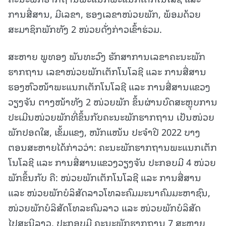
ການສື່ສານ, ມີເລຂາ, ຮອງເລຂາໜ່ວຍພັກ, ພ້ອມດ້ວຍ
ສະມາຊິກພັກທັງ 2 ໜ່ວຍດັ່ງກ່າວເຂົ້າຮ່ວມ.
ສະຫາຍ ພູທອງ ພັນທະວົງ ຮັກສາການເລຂາຄະນະພັກ
ຮາກຖານ ເລຂາໜ່ວຍພັກເຕັກໂນໂລຊີ ແລະ ການສື່ສານ
ຮອງຫົວໜ້າພະແນກເຕັກໂນໂລຊີ ແລະ ການສື່ສານແຂວງ
ວຽງຈັນ ຕາງໜ້າທັງ 2 ໜ່ວຍພັກ ຂຶ້ນຜ່ານບົດສະຫຼຸບການ
ປະເມີນໜ່ວຍພັກທີ່ຂຶ້ນກັບຄະນະພັກຮາກຖານ ເປັນໜ່ວຍ
ພັກປອດໃສ, ເຂັ້ມແຂງ, ໜັກແໜ້ນ ປະຈຳປີ 2022 ບາງ
ຕອນສະຫາຍໄດ້ກ່າວວ່າ: ຄະນະພັກຮາກຖານພະແນກເຕັກ
ໂນໂລຊີ ແລະ ການສື່ສານແຂວງວຽງຈັນ ປະກອບມີ 4 ໜ່ວຍ
ພັກຂຶ້ນກັບ ຄື: ໜ່ວຍພັກເຕັກໂນໂລຊີ ແລະ ການສື່ສານ
ແລະ ໜ່ວຍພັກບໍລິສັດລາວໂທລະຄົມມະນາຄົມມະຫາຊົນ,
ໜ່ວຍພັກບໍລິສັດໂທລະຄົມລາວ ແລະ ໜ່ວຍພັກບໍລິສັດ
ໄປສະນີລາວ, ປະກອບມີ ຄະນະພັກຮາກຖານ 7 ສະຫາຍ