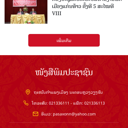
ເມືອງແກ່ນ​ທ້າວ ຄັ້ງທີ 5 ສະໄໝທີ
VIII
ເພີ່ມເຕີມ
ໜັງສືພິມປະຊາຊົນ
ຖະໜົນກຳແພງເມືອງ ນະຄອນຫຼວງວຽງຈັນ
ໂທລະສັບ: 021336111 - ແຟັກ: 021336113
ອີເມວ:
pasaxonn@yahoo.com