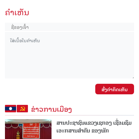
ຄໍາເຫັນ
ສົ່ງຄໍາຄິດເຫັນ
ຂ່າວການເມືອງ
ສານປະຊາຊົນແຂວງເຊກອງ ເຊື່ອມຊຶມ
ເອະກສານສໍາຄັນ ຂອງພັກ