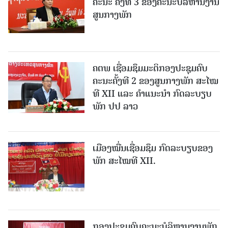
ຄະນະ ຄັ້ງທີ 3 ຂອງຄະນະບໍລິຫານງານ
ສູນກາງພັກ
ຄຕພ ເຊື່ອມຊຶມມະຕິກອງປະຊຸມຄົບ
ຄະນະຄັ້ງທີ 2 ຂອງສູນກາງພັກ ສະໄໝ
ທີ XII ແລະ ຄໍາແນະນໍາ ກົດລະບຽບ
ພັກ ປປ ລາວ
ເມືອງ​ໝື່ນເຊື່ອມຊຶມ ກົດລະບຽບຂອງ
ພັກ ສະໄໝທີ XII.
ກອງປະຊຸມຄົບຄະນະບໍລິຫານງານພັກ