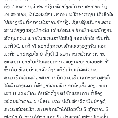
ຍິງ 2 ສະຫາຍ, ມີສະມາຊິກພັກທັງໝົດ 67 ສະຫາຍ ຍິງ
24 ສະຫາຍ, ໃນໄລຍະຜ່ານມາຄະນະພັກຮາກຖານໄດ້ເອົາໃຈ
ໃສ່ຢ່າງເປັນເຈົ້າການໃນການຈັດຕັ້ງ, ເຊື່ອມຊຶມບັນດາເອກະ
ສານຕ່າງໆຂອງພັກ-ລັດ ໃຫ້ແກ່ສະມາ ຊິກພັກ-ພະນັກງານ
ລັດຖະກອນ ພາຍໃນພະແນກໄດ້ຮັບຮູ້ ແລະ ເຂົ້າໃຈ ເປັນຕົ້ນ
ມະຕິ XI, ມະຕິ VI ຂອງອົງຄະນະພັກແຂວງວຽງຈັນ ແລະ
ມະຕິກອງປະຊຸມໃຫຍ່ ຄັ້ງທີ II ຂອງຄະນະພັກຮາກຖານ
ພະແນກ ມາຫັນເປັນແຜນການລະອຽດຂອງໜ່ວຍພັກທີ່
ຂຶ້ນກັບ ພ້ອມນຳພາຈັດຕັ້ງປະຕິບັດໃນແຕ່ລະໄລຍະ.
ສະມາຊິກພັກແຕ່ລະສະຫາຍມີຄວາມເປັນເອກະພາບສູງທີ່
ໄດ້ຮັບຮອງແຜນກໍ່ສ້າງໜ່ວຍພັກປອດໃສ,ເຂັ້ມແຂງ, ໜັກ
ແໜ້ນ ແລະ ພ້ອມກັນຈັດຕັ້ງປະຕິບັດແຜນການກໍ່ສ້າງ
ໜ່ວຍພັກຕາມ 5 ເນື້ອໃນ ແລະ ມີຜົນສຳເລັດເປັນຢ່າງດີ,
ຄະນະໜ່ວຍພັກ, ສະມາຊິກພັກໄດ້ຢຶດໝັ້ນ 5 ຫຼັກການ 3
ທິດນຳ ໃນການກໍ່ສ້າງ ແລະ ປັບປຸງພາຍໃນພັກ; ຢຶດໝັ້ນ