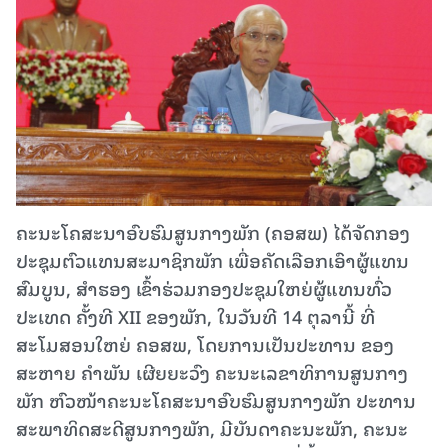
ຄະນະໂຄສະນາອົບຮົມສູນກາງພັກ (ຄອສພ) ໄດ້ຈັດກອງ
ປະຊຸມຕົວແທນສະມາຊິກພັກ ເພື່ອຄັດເລືອກເອົາຜູ້ແທນ
ສົມບູນ, ສໍາຮອງ ເຂົ້າຮ່ວມກອງປະຊຸມໃຫຍ່ຜູ້ແທນທົ່ວ
ປະເທດ ຄັ້ງທີ XII ຂອງພັກ, ໃນວັນທີ 14 ຕຸລານີ້ ທີ່
ສະໂມສອນໃຫຍ່ ຄອສພ, ໂດຍການເປັນປະທານ ຂອງ
ສະຫາຍ ຄໍາພັນ ເຜີຍຍະວົງ ຄະນະເລຂາທິການສູນກາງ
ພັກ ຫົວໜ້າຄະນະໂຄສະນາອົບຮົມສູນກາງພັກ ປະທານ
ສະພາທິດສະດີສູນກາງພັກ, ມີບັນດາຄະນະພັກ, ຄະນະ