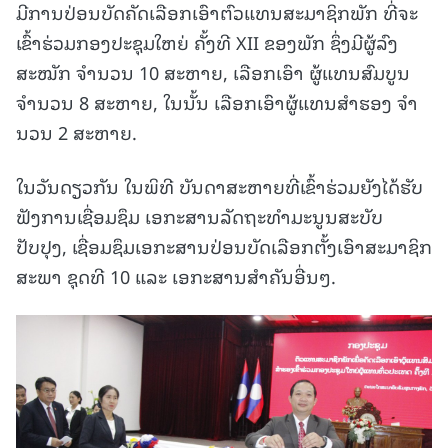
ມີການປ່ອນບັດຄັດເລືອກເອົາຕົວແທນສະມາຊິກພັກ ທີ່ຈະ
ເຂົ້າຮ່ວມກອງປະຊຸມໃຫຍ່ ຄັ້ງທີ XII ຂອງພັກ ຊຶ່ງມີຜູ້ລົງ
ສະໝັກ ຈໍານວນ 10 ສະຫາຍ, ເລືອກເອົາ ຜູ້ແທນສົມບູນ
ຈໍານວນ 8 ສະຫາຍ, ໃນນັ້ນ ເລືອກເອົາຜູ້ແທນສໍາຮອງ ຈໍາ
ນວນ 2 ສະຫາຍ.
ໃນວັນດຽວກັນ ໃນພິທີ ບັນດາສະຫາຍທີ່ເຂົ້າຮ່ວມຍັງໄດ້ຮັບ
ຟັງການເຊື່ອມຊຶມ ເອກະສານລັດຖະທໍາມະນູນສະບັບ
ປັບປຸງ, ເຊື່ອມຊຶມເອກະສານປ່ອນບັດເລືອກຕັ້ງເອົາສະມາຊິກ
ສະພາ ຊຸດທີ 10 ແລະ ເອກະສານສໍາຄັນອື່ນໆ.