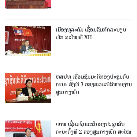
ເມືອງທຸລະຄົມ ເຊື່ອມຊຶມກົດລະບຽບ
ພັກ ສະໄໝທີ XII
ຫສປທ ເຊື່ອມຊຶມມະຕິກອງປະຊຸມຄົບ
ຄະນະ ຄັ້ງທີ 3 ຂອງຄະນະບໍລິຫານງານ
ສູນກາງພັກ
ຄຕພ ເຊື່ອມຊຶມມະຕິກອງປະຊຸມຄົບ
ຄະນະຄັ້ງທີ 2 ຂອງສູນກາງພັກ ສະໄໝ