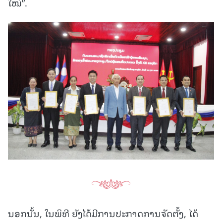
ໃໝ່”.
ນອກນັ້ນ, ໃນພິທີ ຍັງໄດ້ມີການປະກາດການຈັດຕັ້ງ, ໄດ້