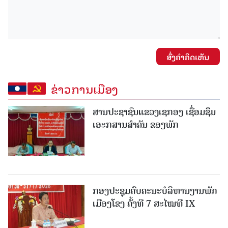
ສົ່ງຄໍາຄິດເຫັນ
ຂ່າວການເມືອງ
ສານປະຊາຊົນແຂວງເຊກອງ ເຊື່ອມຊຶມ
ເອະກສານສໍາຄັນ ຂອງພັກ
ກອງປະຊຸມຄົບຄະນະບໍລິຫານງານພັກ
ເມືອງໂຂງ ຄັ້ງທີ 7 ສະໄໝທີ IX