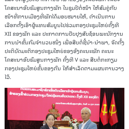
ໂຄສະນາອົບຮົມສູນກາງພັກ ໃນຊຸມປີຕໍ່ໜ້າ ໃຫ້ສົມຄູ່ກັບ
ໜ້າທີ່ການເມືອງທີ່ພັກໄດ້ມອບໝາຍໃຫ້, ດໍາເນີນການ
ເລືອກຕັ້ງເອົາຜູ້ແທນສົມບູນໄປຮ່ວມກອງປະຊຸມໃຫຍ່ຄັ້ງທີ
XII ຂອງພັກ ແລະ ປະກາດການປັບປຸງສັບຊ້ອນພະນັກງານ
ການນໍາຂັ້ນກົມຈໍານວນໜຶ່ງ ເພື່ອສືບຕໍ່ຊີ້ນໍາ-ນໍາພາ, ຈັດຕັ້ງ
ປະຕິບັດມະຕິກອງປະຊຸມໃຫຍ່ຂອງອົງຄະນະພັກ ຄະນະ
ໂຄສະນາອົບຮົມສູນກາງພັກ ຄັ້ງທີ V ແລະ ສືບຕໍ່ກະກຽມ
ກອງປະຊຸມໃຫຍ່ຂັ້ນຂອງຕົນ ໃຫ້ສຳເລັດຕາມແຜນການວາງ
ໄວ້.