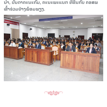
ນໍາ, ບັນດາຄະນະກົມ, ຄະນະພະແນກ ທີ່ຂຶ້ນກັບ ຄອສພ
ເຂົ້າຮ່ວມຢ່າງພ້ອມພຽງ.