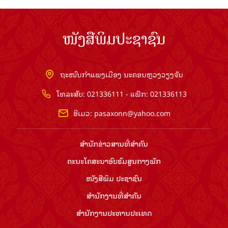
ໜັງສືພິມປະຊາຊົນ
ຖະໜົນກຳແພງເມືອງ ນະຄອນຫຼວງວຽງຈັນ
ໂທລະສັບ: 021336111 - ແຟັກ: 021336113
ອີເມວ:
pasaxonn@yahoo.com
ສຳ​ນັກ​ຂ່າວ​ສານ​ທີ່​ສຳ​ຄັນ​
ຄະນະໂຄສະນາອົບຮົມ​ສູນ​ກາງ​ພັກ
ໜັງສືພິມ ປະ​ຊາ​ຊົນ
ສຳ​ນັກ​ງານ​ທີ່​ສຳ​ຄັນ
ສຳ​ນັກ​ງານ​ປະ​ທານ​ປະ​ເທດ