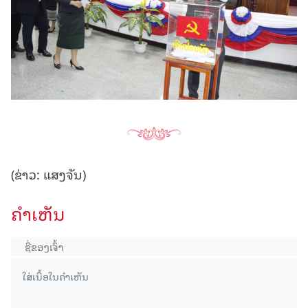
(ຂ່າວ: ແສງຈັນ)
ຄໍາເຫັນ