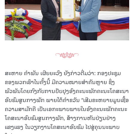
ສະຫາຍ ຄໍາພັນ ເຜີຍຍະວົງ ຍັງກ່າວຕື່ມວ່າ: ກອງປະຊຸມ
ຂອງພວກເຮົາໃນຄັ້ງນີ້ ມີຄວາມໝາຍສໍາຄັນຫຼາຍ ຊຶ່ງ
ພົວພັນໂດຍກົງກັບການປັບປຸງອົງຄະນະພັກຄະນະໂຄສະນາ
ອົບຮົມສູນກາງພັກ ພາຍໃຕ້ຄໍາຂວັນ “ເສີມຂະຫຍາຍມູນເຊື້ອ
ຄວາມສາມັກຄີ ເປັນເອກະພາບພາຍໃນອົງຄະນະພັກຄະນະ
ໂຄສະນາອົບຮົມສູນກາງພັກ, ສ້າງການຫັນປ່ຽນຢ່າງ
ແຂງແຮງ ໃນວຽກງານໂຄສະນາອົບຮົມ ໄປສູ່ຄຸນນະພາບ