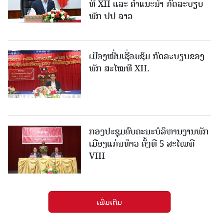
ທີ XII ແລະ ຄໍາແນະນໍາ ກົດລະບຽບ
ພັກ ປປ ລາວ
ເມືອງ​ໝື່ນເຊື່ອມຊຶມ ກົດລະບຽບຂອງ
ພັກ ສະໄໝທີ XII.
ກອງປະຊຸມຄົບຄະນະບໍລິຫານງານພັກ
ເມືອງແກ່ນ​ທ້າວ ຄັ້ງທີ 5 ສະໄໝທີ
VIII
ເພີ່ມເຕີມ