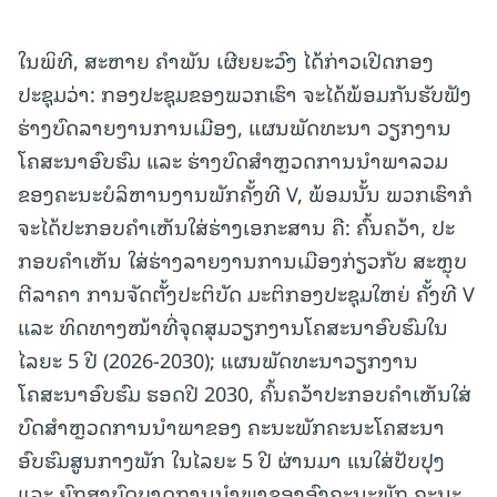
ໃນພິທີ, ສະຫາຍ ຄໍາພັນ ເຜີຍຍະວົງ ໄດ້ກ່າວເປີດກອງ
ປະຊຸມວ່າ: ກອງປະຊຸມຂອງພວກເຮົາ ຈະໄດ້ພ້ອມກັນຮັບຟັງ
ຮ່າງບົດລາຍງານການເມືອງ, ແຜນພັດທະນາ ວຽກງານ
ໂຄສະນາອົບຮົມ ແລະ ຮ່າງບົດສຳຫຼວດການນໍາພາລວມ
ຂອງຄະນະບໍລິຫານງານພັກຄັ້ງທີ V, ພ້ອມນັ້ນ ພວກເຮົາກໍ
ຈະໄດ້ປະກອບຄໍາເຫັນໃສ່ຮ່າງເອກະສານ ຄື: ຄົ້ນຄວ້າ, ປະ
ກອບຄໍາເຫັນ ໃສ່ຮ່າງລາຍງານການເມືອງກ່ຽວກັບ ສະຫຼຸບ
ຕີລາຄາ ການຈັດຕັ້ງປະຕິບັດ ມະຕິກອງປະຊຸມໃຫຍ່ ຄັ້ງທີ V
ແລະ ທິດທາງໜ້າທີ່ຈຸດສຸມວຽກງານໂຄສະນາອົບຮົມໃນ
ໄລຍະ 5 ປີ (2026-2030); ແຜນພັດທະນາວຽກງານ
ໂຄສະນາອົບຮົມ ຮອດປີ 2030, ຄົ້ນຄວ້າປະກອບຄໍາເຫັນໃສ່
ບົດສຳຫຼວດການນໍາພາຂອງ ຄະນະພັກຄະນະໂຄສະນາ
ອົບຮົມສູນກາງພັກ ໃນໄລຍະ 5 ປີ ຜ່ານມາ ແນໃສ່ປັບປຸງ
ແລະ ຍົກສູງບົດບາດການນໍາພາຂອງອົງຄະນະພັກ ຄະນະ