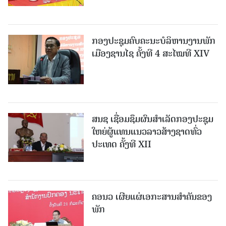
ກອງປະຊຸມຄົບຄະນະບໍລິຫານງານພັກ
ເມືອງຊານ​ໄຊ ຄັ້ງທີ 4 ສະໄໝທີ XIV
ສນຊ ເຊື່ອມຊຶມຜົນສໍາເລັດກອງປະຊຸມ
ໃຫຍ່ຜູ້ແທນແນວລາວສ້າງຊາດທົ່ວ
ປະເທດ ຄັ້ງທີ XII
ຄອນວ ເຜີຍແຜ່ເອກະສານສໍາຄັນຂອງ
ພັກ