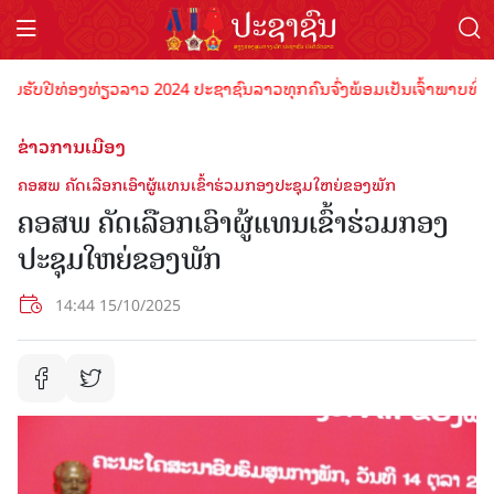
ປີທ່ອງທ່ຽວລາວ 2024 ປະຊາຊົນລາວທຸກຄົນຈົ່ງພ້ອມເປັນເຈົ້າພາບທີ່ດີ ຕ້ອນຮ
ຂ່າວການເມືອງ
ຄອສພ ຄັດເລືອກເອົາຜູ້ແທນເຂົ້າຮ່ວມກອງປະຊຸມໃຫຍ່ຂອງພັກ
ຄອສພ ຄັດເລືອກເອົາຜູ້ແທນເຂົ້າຮ່ວມກອງ
ປະຊຸມໃຫຍ່ຂອງພັກ
14:44 15/10/2025