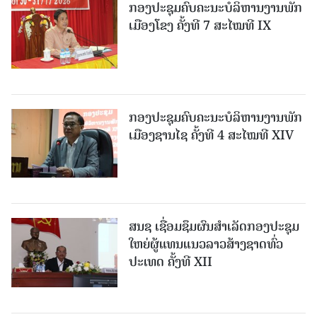
ກອງປະຊຸມຄົບຄະນະບໍລິຫານງານພັກ
ເມືອງໂຂງ ຄັ້ງທີ 7 ສະໄໝທີ IX
ກອງປະຊຸມຄົບຄະນະບໍລິຫານງານພັກ
ເມືອງຊານ​ໄຊ ຄັ້ງທີ 4 ສະໄໝທີ XIV
ສນຊ ເຊື່ອມຊຶມຜົນສໍາເລັດກອງປະຊຸມ
ໃຫຍ່ຜູ້ແທນແນວລາວສ້າງຊາດທົ່ວ
ປະເທດ ຄັ້ງທີ XII