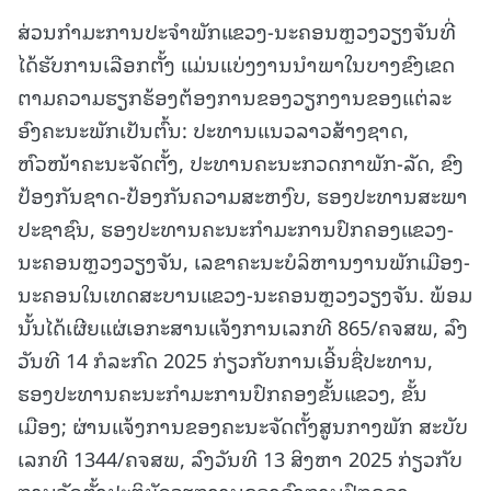
ສ່ວນກຳມະການປະຈຳພັກແຂວງ-ນະຄອນຫຼວງວຽງຈັນທີ່
ໄດ້ຮັບການເລືອກຕັ້ງ ແມ່ນແບ່ງງານນໍາພາໃນບາງຂົງເຂດ
ຕາມຄວາມຮຽກຮ້ອງຕ້ອງການຂອງວຽກງານຂອງແຕ່ລະ
ອົງຄະນະພັກເປັນຕົ້ນ: ປະທານແນວລາວສ້າງຊາດ,
ຫົວໜ້າຄະນະຈັດຕັ້ງ, ປະທານຄະນະກວດກາພັກ-ລັດ, ຂົງ
ປ້ອງກັນຊາດ-ປ້ອງກັນຄວາມສະຫງົບ, ຮອງປະທານສະພາ
ປະຊາຊົນ, ຮອງປະທານຄະນະກຳມະການປົກຄອງແຂວງ-
ນະຄອນຫຼວງວຽງຈັນ, ເລຂາຄະນະບໍລິຫານງານພັກເມືອງ-
ນະຄອນໃນເທດສະບານແຂວງ-ນະຄອນຫຼວງວຽງຈັນ. ພ້ອມ
ນັ້ນໄດ້ເຜີຍແຜ່ເອກະສານແຈ້ງການເລກທີ 865/ຄຈສພ, ລົງ
ວັນທີ 14 ກໍລະກົດ 2025 ກ່ຽວກັບການເອີ້ນຊື່ປະທານ,
ຮອງປະທານຄະນະກຳມະການປົກຄອງຂັ້ນແຂວງ, ຂັ້ນ
ເມືອງ; ຜ່ານແຈ້ງການຂອງຄະນະຈັດຕັ້ງສູນກາງພັກ ສະບັບ
ເລກທີ 1344/ຄຈສພ, ລົງວັນທີ 13 ສິງຫາ 2025 ກ່ຽວກັບ
ການຈັດຕັ້ງປະຕິບັດວຽກງານຂອງອົງການປົກຄອງ