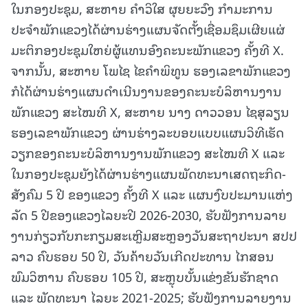
ໃນກອງປະຊຸມ, ສະຫາຍ ຄຳວິໃສ ຜຸຍຍະວົງ ກຳມະການ
ປະຈຳພັກແຂວງໄດ້ຜ່ານຮ່າງແຜນຈັດຕັ້ງເຊື່ອມຊຶມເຜີຍແຜ່
ມະຕິກອງປະຊຸມໃຫຍ່ຜູ້ແທນອົງຄະນະພັກແຂວງ ຄັ້ງທີ X.
ຈາກນັ້ນ, ສະຫາຍ ໂພໄຊ ໄຂຄໍາພິທູນ ຮອງເລຂາພັກແຂວງ
ກໍໄດ້ຜ່ານຮ່າງແຜນດໍາເນີນງານຂອງຄະນະບໍລິຫານງານ
ພັກແຂວງ ສະໄໝທີ X, ສະຫາຍ ນາງ ດາວວອນ ໄຊສຸລຽນ
ຮອງເລຂາພັກແຂວງ ຜ່ານຮ່າງລະບອບແບບແຜນວິທີເຮັດ
ວຽກຂອງຄະນະບໍລິຫານງານພັກແຂວງ ສະໄໝທີ X ແລະ
ໃນກອງປະຊຸມຍັງໄດ້ຜ່ານຮ່າງແຜນພັດທະນາເສດຖະກິດ-
ສັງຄົມ 5 ປີ ຂອງແຂວງ ຄັ້ງທີ X ແລະ ແຜນງົບປະມານແຫ່ງ
ລັດ 5 ປີຂອງແຂວງໄລຍະປີ 2026-2030, ຮັບຟັງການລາຍ
ງານກ່ຽວກັບກະກຽມສະເຫຼີມສະຫຼອງວັນສະຖາປະນາ ສປປ
ລາວ ຄົບຮອບ 50 ປີ, ວັນຄ້າຍວັນເກີດປະທານ ໄກສອນ
ພົມວິຫານ ຄົບຮອບ 105 ປີ, ສະຫຼຸບບັ້ນແຂ່ງຂັນຮັກຊາດ
ແລະ ພັດທະນາ ໄລຍະ 2021-2025; ຮັບຟັງການລາຍງານ