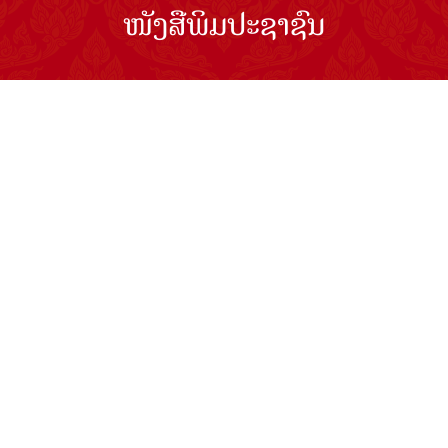
ໜັງສືພິມປະຊາຊົນ
ຖະໜົນກຳແພງເມືອງ ນະຄອນຫຼວງວຽງຈັນ
ໂທລະສັບ: 021336111 - ແຟັກ: 021336113
ອີເມວ:
pasaxonn@yahoo.com
ສຳ​ນັກ​ຂ່າວ​ສານ​ທີ່​ສຳ​ຄັນ​
ຄະນະໂຄສະນາອົບຮົມ​ສູນ​ກາງ​ພັກ
ໜັງສືພິມ ປະ​ຊາ​ຊົນ
ສຳ​ນັກ​ງານ​ທີ່​ສຳ​ຄັນ
ສຳ​ນັກ​ງານ​ປະ​ທານ​ປະ​ເທດ
ລິຂະສິດ ©2026 www.pasaxon.org.la. ສະຫງວນໄວ້ເຊິງສິດ
ທັງຫມົດ