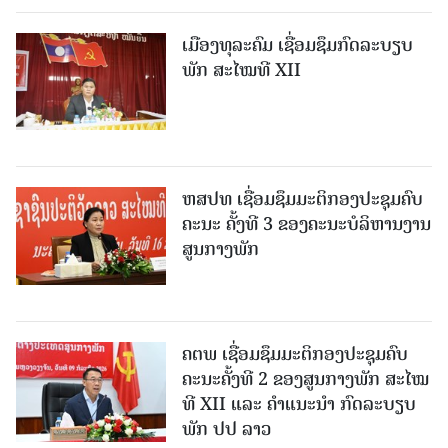
ເມືອງທຸລະຄົມ ເຊື່ອມຊຶມກົດລະບຽບ
ພັກ ສະໄໝທີ XII
ຫສປທ ເຊື່ອມຊຶມມະຕິກອງປະຊຸມຄົບ
ຄະນະ ຄັ້ງທີ 3 ຂອງຄະນະບໍລິຫານງານ
ສູນກາງພັກ
ຄຕພ ເຊື່ອມຊຶມມະຕິກອງປະຊຸມຄົບ
ຄະນະຄັ້ງທີ 2 ຂອງສູນກາງພັກ ສະໄໝ
ທີ XII ແລະ ຄໍາແນະນໍາ ກົດລະບຽບ
ພັກ ປປ ລາວ