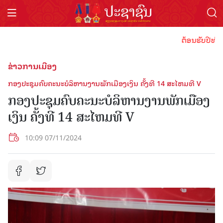
ຕ້ອນຮັບປີທ່ອງທ່
ຂ່າວການເມືອງ
ກອງປະຊຸມຄົບຄະນະບໍລິຫານງານພັກເມືອງເງິນ ຄັ້ງທີ 14 ສະໄຫມທີ V
ກອງປະຊຸມຄົບຄະນະບໍລິຫານງານພັກເມືອງ
ເງິນ ຄັ້ງທີ 14 ສະໄຫມທີ V
10:09 07/11/2024