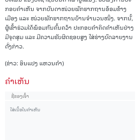
ກອບຄໍາເຫັນ ຈາກບັນດາໜ່ວຍພັກຮາກຖານອ້ອມຂ້າງ
ເມືອງ ແລະ ໜ່ວຍພັກຮາກຖານບ້ານຈໍານວນໜຶ່ງ. ຈາກນັ້,
ຜູ້ເຂົ້າຮ່ວມໄດ້ພ້ອມກັນຄົ້ນຄວ້າ ປະກອບຄໍາຄິດຄໍາເຫັນຢ່າງ
ມີຈຸດສຸມ ແລະ ມີຄວາມຮັບຜິດຊອບສູງ ໃສ່ຮ່າງບົດລາຍງານ
ດັ່ງກ່າວ.
(ຂ່າວ: ອິນແປງ ແຫວນຄຳ)
ຄໍາເຫັນ