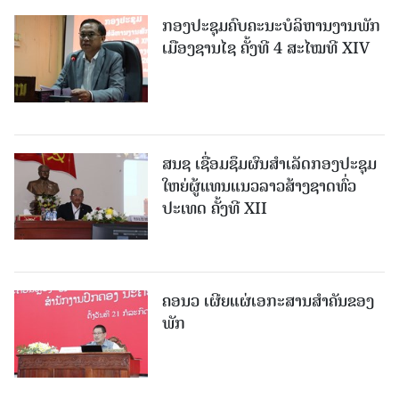
ກອງປະຊຸມຄົບຄະນະບໍລິຫານງານພັກ
ເມືອງຊານ​ໄຊ ຄັ້ງທີ 4 ສະໄໝທີ XIV
ສນຊ ເຊື່ອມຊຶມຜົນສໍາເລັດກອງປະຊຸມ
ໃຫຍ່ຜູ້ແທນແນວລາວສ້າງຊາດທົ່ວ
ປະເທດ ຄັ້ງທີ XII
ຄອນວ ເຜີຍແຜ່ເອກະສານສໍາຄັນຂອງ
ພັກ