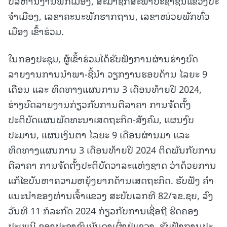
ບໍລິຫານງານພັກເມືອງ, ສະມາຊິກສະພາປະຊາຊົນແຂວງປະ
ຈໍາເມືອງ, ເລຂາຄະນະພັກຮາກຖານ, ເລຂາໜ່ວຍພັກທົ່ວ
ເມືອງ ເຂົ້າຮ່ວມ.
ໃນກອງປະຊຸມ, ຜູ້ເຂົ້າຮ່ວມໄດ້ຮັບຟັງການຜ່ານຮ່າງບົດ
ລາຍງານການນໍາພາ-ຊີ້ນໍາ ວຽກງານຮອບດ້ານ ໄລຍະ 9
ເດືອນ ແລະ ທິດທາງແຜນການ 3 ເດືອນທ້າຍປີ 2024,
ຮ່າງບົດລາຍງານກ່ຽວກັບການຕີລາຄາ ການຈັດຕັ້ງ
ປະຕິບັດແຜນພັດທະນາເສດຖະກິດ-ສັງຄົມ, ແຜນງົບ
ປະມານ, ແຜນເງິນຕາ ໄລຍະ 9 ເດືອນຜ່ານມາ ແລະ
ທິດທາງແຜນການ 3 ເດືອນທ້າຍປີ 2024 ຕິດພັນກັບການ
ຕີລາຄາ ການຈັດຕັ້ງປະຕິບັດວາລະແຫ່ງຊາດ ວ່າດ້ວຍການ
ແກ້ໄຂບັນຫາຄວາມຫຍຸ້ງຍາກດ້ານເສດຖະກິດ. ຮັບຟັງ ຄຳ
ແນະນຳຂອງທ່ານເຈົ້າແຂວງ ສະບັບເລກທີ 82/ຈຂ.ຊຍ, ລົງ
ວັນທີ 11 ກໍລະກົດ 2024 ກ່ຽວກັບການເຊື່ອຖື ຮີດຄອງ
ປະເພນີ ຂອງປະຊາຊົນບັນດາເຜົ່າຢູ່ແຂວງ. ຮັບຟັງການປະ