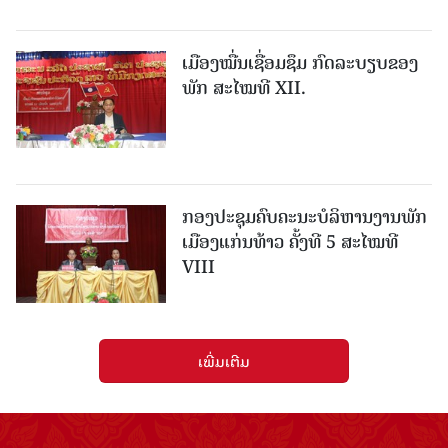
ເມືອງ​ໝື່ນເຊື່ອມຊຶມ ກົດລະບຽບຂອງ
ພັກ ສະໄໝທີ XII.
ກອງປະຊຸມຄົບຄະນະບໍລິຫານງານພັກ
ເມືອງແກ່ນ​ທ້າວ ຄັ້ງທີ 5 ສະໄໝທີ
VIII
ເພີ່ມເຕີມ