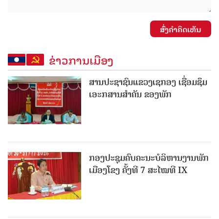
ສົ່ງຄໍາຄິດເຫັນ
ຂ່າວການເມືອງ
ສານປະຊາຊົນແຂວງເຊກອງ ເຊື່ອມຊຶມ
ເອະກສານສໍາຄັນ ຂອງພັກ
ກອງປະຊຸມຄົບຄະນະບໍລິຫານງານພັກ
ເມືອງໂຂງ ຄັ້ງທີ 7 ສະໄໝທີ IX