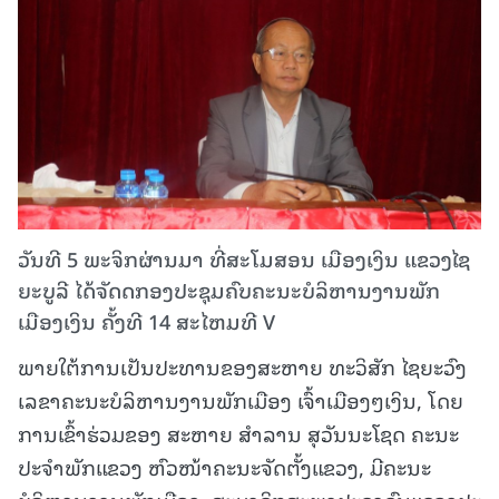
ວັນທີ 5 ພະຈິກຜ່ານມາ ທີ່ສະໂມສອນ ເມືອງເງິນ ແຂວງໄຊ
ຍະບູລີ ໄດ້ຈັດດກອງປະຊຸມຄົບຄະນະບໍລິຫານງານພັກ
ເມືອງເງິນ ຄັ້ງທີ 14 ສະໄຫມທີ V
ພາຍໃຕ້ການເປັນປະທານຂອງສະຫາຍ ທະວິສັກ ໄຊຍະວົງ
ເລຂາຄະນະບໍລິຫານງານພັກເມືອງ ເຈົ້າເມືອງໆເງິນ, ໂດຍ
ການເຂົ້າຮ່ວມຂອງ ສະຫາຍ ສຳລານ ສຸວັນນະໂຊດ ຄະນະ
ປະຈຳພັກແຂວງ ຫົວໜ້າຄະນະຈັດຕັ້ງແຂວງ, ມີຄະນະ