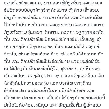
ຮອງຫົວໜ້າພະແນກ, ພາກສ່ວນທີ່ກ່ຽວຂ້ອງ ແລະ ຄະນະ
ຮັບຜິດຊອບປັບປຸງສ້າງຮ່າງກົດໝາຍ ດັ່ງກ່າວ ເຂົ້າຮ່ວມ.
ຮ່າງກົດໝາຍວ່າດ້ວຍ ການສະກັດກັ້ນ ແລະ ຕ້ານອັກຄີໄພ
ໄດ້ກໍານົດບັນດາຫຼັກການ, ລະບຽບການ ແລະ ມາດຕະການ
ກ່ຽວກັບການ ຄຸ້ມຄອງ, ຕິດຕາມ ກວດກາ ວຽກງານສະກັດ
ກັ້ນ ແລະ ຕ້ານອັກຄີໄພ ມີຄວາມໜັກແໜ້ນ, ເຂັ້ມແຂງ, ຊໍາ
ນານທາງດ້ານວິຊາສະເພາະ, ມີແບບແຜນວິທີເຮັດວຽກທີ່
ວ່ອງໄວ, ທັນສະໄໝເທື່ອລະກ້າວ, ຮັບປະກັນໃຫ້ການສະກັດ
ກັ້ນ ແລະ ຕ້ານອັກຄີໄພມີປະສິດທິພາບ ແລະ ປະສິດທິຜົນ
ແນໃສ່ປ້ອງກັນຜົນກະທົບຕໍ່ຊີວິດ, ສຸຂະພາບ, ຊັບສິນຂອງ
ພົນລະເມືອງ, ຂອງລັດ, ທໍາມະຊາດ ແລະ ສິ່ງແວດລ້ອມ ເຮັດ
ໃຫ້ສັງຄົມມີຄວາມສະຫງົບ ແລະ ປອດໄພ ທາງດ້ານ
ອັກຄີໄພ ປະກອບສ່ວນເຂົ້າໃນການປົກປັກຮັກສາ ແລະ
ພັດທະນາປະເທດຊາດ. ເພື່ອເຮັດໃຫ້ຮ່າງກົດໝາຍສະບັບນີ້
ມີເນື້ອໃນຄົບຖ້ວນ, ສົມບູນ ແລະ ຮັດກຸມຂຶ້ນຕື່ມ ຜູ້ເຂົ້າຮ່ວມ