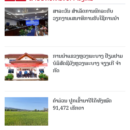
ສາລະວັນ ສໍາເລັດການຍົກລະດັບ
ວຽກງານເສນາທິການຮັບໃຊ້ການນໍາ
ການນຳແຂວງຫຼວງພະບາງ ຢ້ຽມ​ຢາມ
ບໍ​ລິ​ສັດຊີມັງຫຼວງພະບາງ ຈຽງເກີ ຈໍາ
ກັດ
ຄໍາມ່ວນ ປູກເຂົ້ານາປີໄດ້ທັງໝົດ
91,472 ເຮັກຕາ