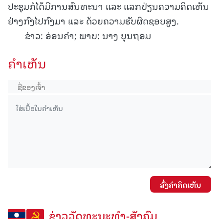
ປະຊຸມກໍໄດ້ມີການສົນທະນາ ແລະ ແລກປ່ຽນຄວາມຄິດເຫັນ
ຢ່າງກົງໄປກົງມາ ແລະ ດ້ວຍຄວາມຮັບຜິດຊອບສູງ.
ຂ່າວ: ອ່ອນຄໍາ; ພາບ: ນາງ ບຸນຖອມ
ຄໍາເຫັນ
ສົ່ງຄໍາຄິດເຫັນ
ຂ່າວວັດທະນະທຳ-ສັງຄົມ