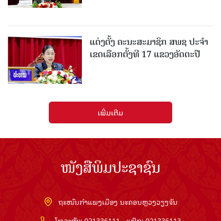
ແຕ່ງຕັ້ງ ຄະນະສະມາຊິກ ສພຊ ປະຈຳ
ເຂດເລືອກຕັ້ງທີ 17 ແຂວງອັດຕະປື
ເພີ່ມເຕີມ
ໜັງສືພິມປະຊາຊົນ
ຖະໜົນກຳແພງເມືອງ ນະຄອນຫຼວງວຽງຈັນ
ໂທລະສັບ: 021336111 - ແຟັກ: 021336113