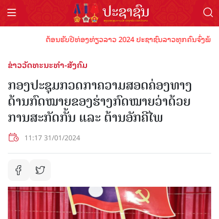
ຕ້ອນຮັບປີທ່ອງທ່ຽວລາວ 2024 ປະຊາຊົນລາວທຸກຄົນຈົ່ງພ້ອມເປັນເ
ຂ່າວວັດທະນະທຳ-ສັງຄົມ
ກອງປະຊຸມກວດກາຄວາມສອດຄ່ອງທາງ
ດ້ານກົດໝາຍຂອງຮ່າງກົດໝາຍວ່າດ້ວຍ
ການສະກັດກັ້ນ ແລະ ຕ້ານອັກຄີໄພ
11:17 31/01/2024