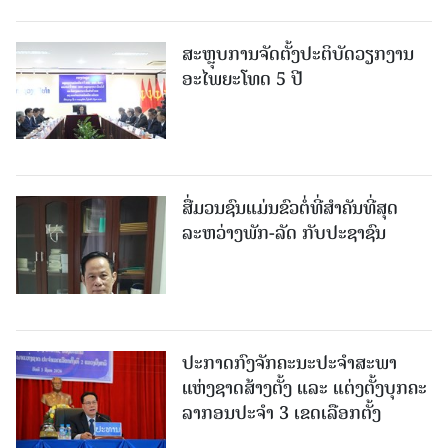
ສະຫຼຸບການຈັດຕັ້ງປະຕິບັດວຽກງານ
ອະໄພຍະໂທດ 5 ປີ
ສື່ມວນຊົນແມ່ນຂົວຕໍ່ທີ່ສໍາຄັນທີ່ສຸດ
ລະຫວ່າງພັກ-ລັດ ກັບປະຊາຊົນ
ປະກາດກົງຈັກຄະນະປະຈໍາສະພາ
ແຫ່ງຊາດສ້າງຕັ້ງ ແລະ ແຕ່ງຕັ້ງບຸກຄະ
ລາກອນປະຈໍາ 3 ເຂດເລືອກຕັ້ງ