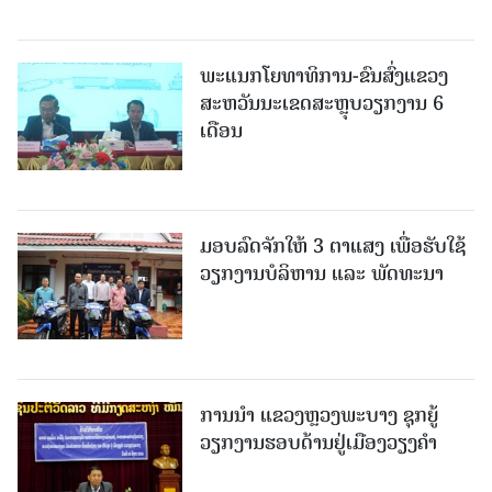
ພະແນກໂຍທາທິການ-ຂົນສົ່ງແຂວງ
ສະຫວັນນະເຂດສະຫຼຸບວຽກງານ 6
ເດືອນ
ມອບລົດຈັກໃຫ້ 3 ຕາແສງ ເພື່ອຮັບໃຊ້
ວຽກງານບໍລິຫານ ແລະ ພັດທະນາ
ການນຳ ແຂວງຫຼວງພະບາງ ຊຸກຍູ້
ວຽກງານຮອບດ້ານຢູ່ເມືອງວຽງຄໍາ