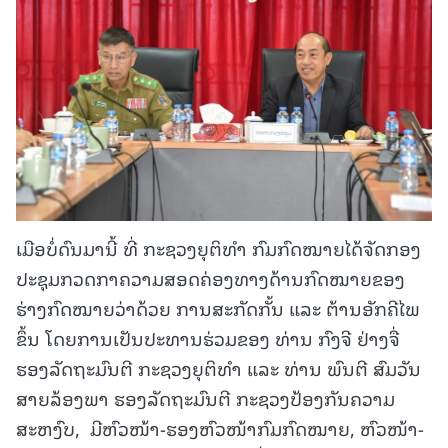
ເມືອບໍ່ດົນມານີ້ ທີ່ ກະຊວງຍຸຕິທໍາ ກົມກົດໝາຍໄດ້ຈັດກອງ
ປະຊຸມກວດກາຄວາມສອດຄ່ອງທາງດ້ານກົດໝາຍຂອງ
ຮ່າງກົດໝາຍວ່າດ້ວຍ ການສະກັດກັ້ນ ແລະ ຕ້ານອັກຄີໄພ
ຂຶ້ນ ໂດຍການເປັນປະທານຮ່ວມຂອງ ທ່ານ ກົງຈີ ຢ່າງຈື່
ຮອງລັດຖະມົນຕີ ກະຊວງຍຸຕິທຳ ແລະ ທ່ານ ພົນຕີ ສົມວັນ
ສາຍລ້ອງພາ ຮອງລັດຖະມົນຕີ ກະຊວງປ້ອງກັນຄວາມ
ສະຫງົບ, ມີຫົວໜ້າ-ຮອງຫົວໜ້າກົມກົດໝາຍ, ຫົວໜ້າ-