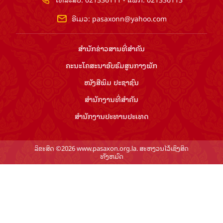
ອີເມວ:
pasaxonn@yahoo.com
ສຳ​ນັກ​ຂ່າວ​ສານ​ທີ່​ສຳ​ຄັນ​
ຄະນະໂຄສະນາອົບຮົມ​ສູນ​ກາງ​ພັກ
ໜັງສືພິມ ປະ​ຊາ​ຊົນ
ສຳ​ນັກ​ງານ​ທີ່​ສຳ​ຄັນ
ສຳ​ນັກ​ງານ​ປະ​ທານ​ປະ​ເທດ
ລິຂະສິດ ©2026 www.pasaxon.org.la. ສະຫງວນໄວ້ເຊິງສິດ
ທັງຫມົດ