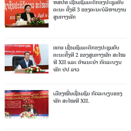
ຫສປທ ເຊື່ອມຊຶມມະຕິກອງປະຊຸມຄົບ
ຄະນະ ຄັ້ງທີ 3 ຂອງຄະນະບໍລິຫານງານ
ສູນກາງພັກ
ຄຕພ ເຊື່ອມຊຶມມະຕິກອງປະຊຸມຄົບ
ຄະນະຄັ້ງທີ 2 ຂອງສູນກາງພັກ ສະໄໝ
ທີ XII ແລະ ຄໍາແນະນໍາ ກົດລະບຽບ
ພັກ ປປ ລາວ
ເມືອງ​ໝື່ນເຊື່ອມຊຶມ ກົດລະບຽບຂອງ
ພັກ ສະໄໝທີ XII.