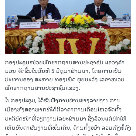
ກອງປະຊຸມໜ່ວຍພັກຮາກຖານສານປະຊາຊົນ ແຂວງຄໍາ
ມ່ວນ ຈັດຂຶ້ນໃນວັນທີ 5 ມີຖຸນາຜ່ານມາ, ໂດຍການເປັນ
ປະທານຂອງ ສະຫາຍ ທອງເພັດ ຜຸຍຍະວົງ ເລຂາໜ່ວຍ
ພັກຮາກຖານສານປະຊາຊົນແຂວງ.
ໃນກອງປະຊຸມ, ໄດ້ຮັບຟັງການຜ່ານຮ່າງລາຍງານການ
ເມືອງທັງສອງພາກທີ່ໄດ້ຕີລາຄາການເຄື່ອນໄຫວຈັດຕັ້ງ
ປະຕິບັດໜ້າທີ່ວຽກງານໄລຍະຜ່ານມາ ຊຶ່ງລ້ວນແຕ່ຍົກໃຫ້
ເຫັນບັນດາຜົນງານທີ່ພົ້ນເດັ່ນ, ດ້ານຕັ້ງໜ້າ ລວມເຖິງຂໍ້ຄົງ