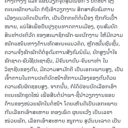
ຄ້າງຕ່າງໆ ແລະ ແຜນວຽກຈຸດສຸມໃນອີກ 5 ປີຕໍ່ໜ້າ ຊຶ່ງ
ຄະນະພັກຍາມໃດ ກໍຖືເອົາວຽກງານ ສຶກສາອົບຮົມການ
ເມືອງແນວຄິດເປັນກົກ, ເປັນປົກກະຕິຕໍ່ເນື່ອງ ຖືກກັບເປົ້າ
ໝາຍ, ແນ່ໃສ່ເພື່ອປັບປຸງຄຸນທາດການເມືອງ, ຄຸນສົມບັດ
ສິນທໍາປະຕິວັດ ຂອງສະມາຊິກພັກ-ພະນັກງານ ໃຫ້ມີຄວາມ
ໜັກແໜ້ນທາງດ້ານທັດສະນະແນວຄິດ, ຫຼັກໝັ້ນຊົນຊັ້ນ,
ຄວາມຈົ່ງຮັກພັກດີຕໍ່ອຸດົມການສັງຄົມນິຍົມ, ຍົກສູງນໍ້າໃຈ
ຮັກຊາດ-ຮັບໃຊ້ປະຊາຊົນ, ມີຈັນຍາບັນ-ຈັນຍາທໍາ ໃນ
ວິຊາຊີບຂອງຕົນ, ມີຄວາມສາມັກຄີ ເປັນເອກະພາບສູງ, ເປັນ
ເຈົ້າການໃນການປະຕິບັດໜ້າທີ່ການເມືອງຂອງຕົນດ້ວຍ
ຄວາມຮັບຜິດຊອບສູງ. ຈາກນັ້ນ, ກໍໄດ້ປ່ອນບັດເລືອກເອົາ
ຄະນະພັກຊຸດໃໝ່ ເພື່ອສືບຕໍ່ນໍາພາ-ຊີ້ນໍາວຽກງານຮອບ
ດ້ານຂອງໜ່ວຍພັກໃນຕໍ່ໜ້າ ໂດຍເຫັນດີເປັນເອກະພາບ
ກັນເລືອກເອົາສະຫາຍ ທອງເພັດ ຜຸຍຍະວົງ ເປັນເລຂາ
ໜ່ວຍພັກ, ເລືອກເອົາສະຫາຍ ໜູການ ສຸວັນນະລາດ ເປັນ