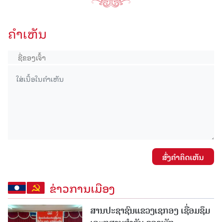
ຄໍາເຫັນ
ສົ່ງຄໍາຄິດເຫັນ
ຂ່າວການເມືອງ
ສານປະຊາຊົນແຂວງເຊກອງ ເຊື່ອມຊຶມ