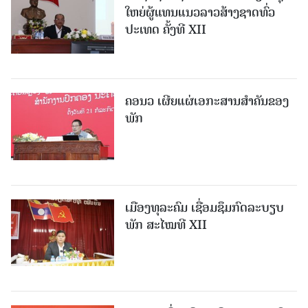
ໃຫຍ່ຜູ້ແທນແນວລາວສ້າງຊາດທົ່ວ
ປະເທດ ຄັ້ງທີ XII
ຄອນວ ເຜີຍແຜ່ເອກະສານສໍາຄັນຂອງ
ພັກ
ເມືອງທຸລະຄົມ ເຊື່ອມຊຶມກົດລະບຽບ
ພັກ ສະໄໝທີ XII