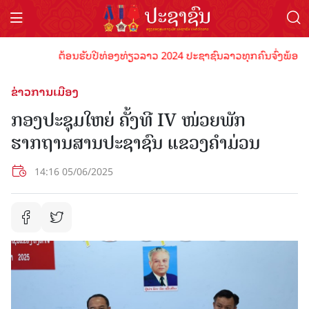
ຕ້ອນຮັບປີທ່ອງທ່ຽວລາວ 2024 ປະຊາຊົນລາວທຸກຄົນຈົ່ງພ້ອມເປັນເຈ
ຂ່າວການເມືອງ
ກອງປະຊຸມໃຫຍ່ ຄັ້ງທີ IV ໜ່ວຍພັກ
ຮາກຖານສານປະຊາຊົນ ແຂວງຄໍາມ່ວນ
14:16 05/06/2025