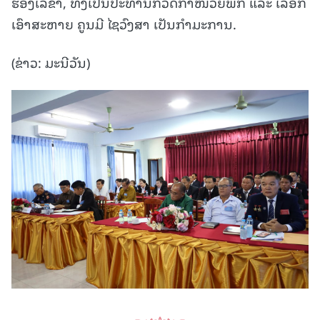
ຮອງເລຂາ, ທັງເປັນປະທານກວດກາໜ່ວຍພັກ ແລະ ເລືອກ
ເອົາສະຫາຍ ຄູນມີ ໄຊວົງສາ ເປັນກຳມະການ.
(ຂ່າວ: ມະນີວັນ)