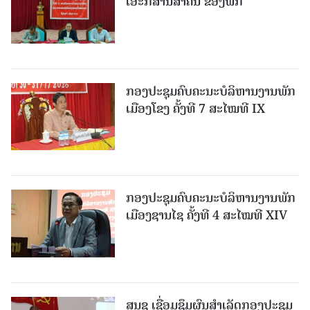
ເອະກສານສໍາຄັນ ຂອງພັກ
ກອງປະຊຸມຄົບຄະນະບໍລິຫານງານພັກ
ເມືອງໂຂງ ຄັ້ງທີ 7 ສະໄໝທີ IX
ກອງປະຊຸມຄົບຄະນະບໍລິຫານງານພັກ
ເມືອງຊານ​ໄຊ ຄັ້ງທີ 4 ສະໄໝທີ XIV
ສນຊ ເຊື່ອມຊຶມຜົນສໍາເລັດກອງປະຊຸມ