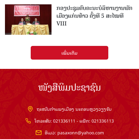
ກອງປະຊຸມຄົບຄະນະບໍລິຫານງານພັກ
ເມືອງແກ່ນ​ທ້າວ ຄັ້ງທີ 5 ສະໄໝທີ
VIII
ເພີ່ມເຕີມ
ໜັງສືພິມປະຊາຊົນ
ຖະໜົນກຳແພງເມືອງ ນະຄອນຫຼວງວຽງຈັນ
ໂທລະສັບ: 021336111 - ແຟັກ: 021336113
ອີເມວ:
pasaxonn@yahoo.com