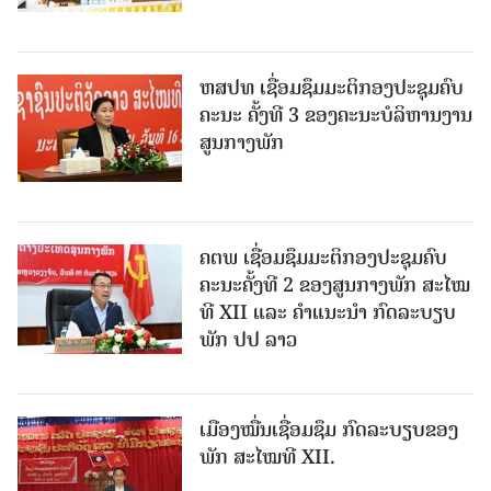
ຫສປທ ເຊື່ອມຊຶມມະຕິກອງປະຊຸມຄົບ
ຄະນະ ຄັ້ງທີ 3 ຂອງຄະນະບໍລິຫານງານ
ສູນກາງພັກ
ຄຕພ ເຊື່ອມຊຶມມະຕິກອງປະຊຸມຄົບ
ຄະນະຄັ້ງທີ 2 ຂອງສູນກາງພັກ ສະໄໝ
ທີ XII ແລະ ຄໍາແນະນໍາ ກົດລະບຽບ
ພັກ ປປ ລາວ
ເມືອງ​ໝື່ນເຊື່ອມຊຶມ ກົດລະບຽບຂອງ
ພັກ ສະໄໝທີ XII.