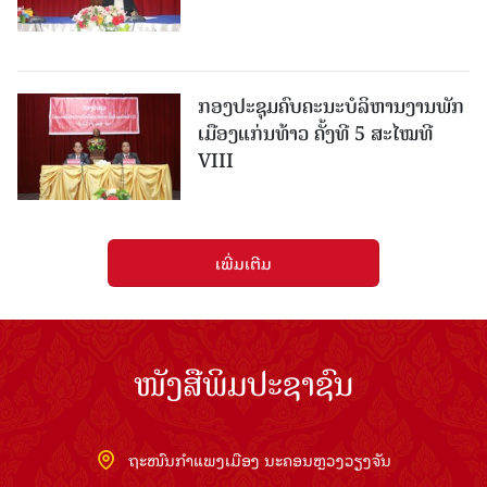
ກອງປະຊຸມຄົບຄະນະບໍລິຫານງານພັກ
ເມືອງແກ່ນ​ທ້າວ ຄັ້ງທີ 5 ສະໄໝທີ
VIII
ເພີ່ມເຕີມ
ໜັງສືພິມປະຊາຊົນ
ຖະໜົນກຳແພງເມືອງ ນະຄອນຫຼວງວຽງຈັນ