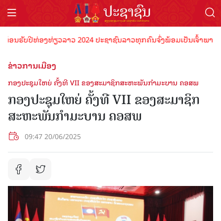
ຮັບປີທ່ອງທ່ຽວລາວ 2024 ປະຊາຊົນລາວທຸກຄົນຈົ່ງພ້ອມເປັນເຈົ້າພາບທີ່ດີ ຕ້
ຂ່າວການເມືອງ
ກອງປະຊຸມໃຫຍ່ ຄັ້ງທີ VII ຂອງສະມາຊິກສະຫະພັນກຳມະບານ ຄອສພ
ກອງປະຊຸມໃຫຍ່ ຄັ້ງທີ VII ຂອງສະມາຊິກ
ສະຫະພັນກຳມະບານ ຄອສພ
09:47 20/06/2025