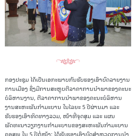
ກອງປະຊຸມ ໄດ້ເປັນເອກະພາບກັນຮັບຮອງເອົາບົດລາຍງານ
ການເມືອງ ຊຶ່ງມີການສະຫຼຸບຕີລາຄາການນໍາພາຂອງຄະນະ
ບໍລິຫານງານ, ຕີລາຄາການນໍາພາຂອງຄະນະບໍລິຫານ
ງານສະຫະພັນກຳມະບານ ໃນໄລຍະ 5 ປີຜ່ານມາ ແລະ
ຮັບຮອງເອົາທິດທາງລວມ, ໜ້າທີ່ຈຸດສຸມ ແລະ ແຜນ
ພັດທະນາວຽກງານກຳມະບານຂອງສະຫະພັນກຳມະບານ
ຄອສພ ໃນ 5 ປີຕໍ່ໜ້າ; ໄດ້ຮັບຮອງເອົາບົດສໍາຫຼວດການນໍາ