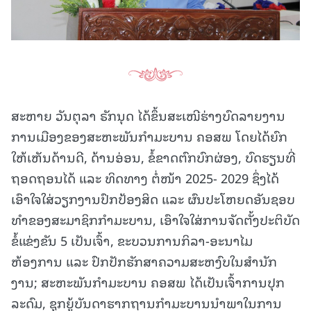
ສະຫາຍ ວັນຕຸລາ ຣັກນຸດ ໄດ້ຂຶ້ນສະເໜີຮ່າງບົດລາຍງານ
ການເມືອງຂອງສະຫະພັນກໍາມະບານ ຄອສພ ໂດຍໄດ້ຍົກ
ໃຫ້ເຫັນດ້ານດີ, ດ້ານອ່ອນ, ຂໍ້ຂາດຕົກບົກຜ່ອງ, ບົດຮຽນທີ່
ຖອດຖອນໄດ້ ແລະ ທິດທາງ ຕໍ່ໜ້າ 2025- 2029 ຊຶ່ງໄດ້
ເອົາໃຈໃສ່ວຽກງານປົກປ້ອງສິດ ແລະ ຜົນປະໂຫຍດອັນຊອບ
ທໍາຂອງສະມາຊິກກໍາມະບານ, ເອົາໃຈໃສ່ການຈັດຕັ້ງປະຕິບັດ
ຂໍ້ແຂ່ງຂັນ 5 ເປັນເຈົ້າ, ຂະບວນການກິລາ-ອະນາໄມ
ຫ້ອງການ ແລະ ປົກປັກຮັກສາຄວາມສະຫງົບໃນສໍານັກ
ງານ; ສະຫະພັນກຳມະບານ ຄອສພ ໄດ້ເປັນເຈົ້າການປຸກ
ລະດົມ, ຊຸກຍູ້ບັນດາຮາກຖານກຳມະບານນໍາພາໃນການ