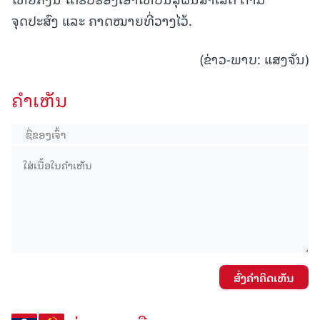
ຈຸດປະສົງ ແລະ ຄາດໝາຍທີ່ວາງໄວ້.
(ຂ່າວ-ພາບ: ແສງຈັນ)
ຄໍາເຫັນ
ສົ່ງຄໍາຄິດເຫັນ