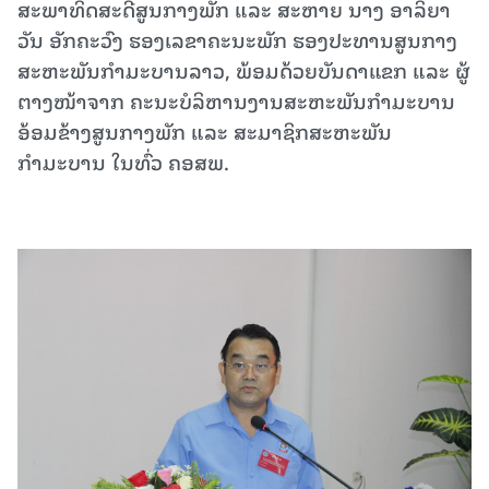
ສະພາທິດສະດີສູນກາງພັກ ແລະ ສະຫາຍ ນາງ ອາລິຍາ
ວັນ ອັກຄະວົງ ຮອງເລຂາຄະນະພັກ ຮອງປະທານສູນກາງ
ສະຫະພັນກຳມະບານລາວ, ພ້ອມດ້ວຍບັນດາແຂກ ແລະ ຜູ້
ຕາງໜ້າຈາກ ຄະນະບໍລິຫານງານສະຫະພັນກຳມະບານ
ອ້ອມຂ້າງສູນກາງພັກ ແລະ ສະມາຊິກສະຫະພັນ
ກຳມະບານ ໃນທົ່ວ ຄອສພ.