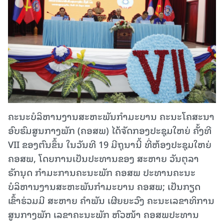
ຄະນະບໍລິຫານງານສະຫະພັນກໍາມະບານ ຄະນະໂຄສະນາ
ອົບຮົມສູນກາງພັກ (ຄອສພ) ໄດ້ຈັດກອງປະຊຸມໃຫຍ່ ຄັ້ງທີ
VII ຂອງຕົນຂຶ້ນ ໃນວັນທີ 19 ມີຖຸນານີ້ ທີ່ຫ້ອງປະຊຸມໃຫຍ່
ຄອສພ, ໂດຍການເປັນປະທານຂອງ ສະຫາຍ ວັນຕຸລາ
ຣັກນຸດ ກຳມະການຄະນະພັກ ຄອສພ ປະທານຄະນະ
ບໍລິຫານງານສະຫະພັນກໍາມະບານ ຄອສພ; ເປັນກຽດ
ເຂົ້າຮ່ວມມີ ສະຫາຍ ຄໍາພັນ ເຜີຍຍະວົງ ຄະນະເລຂາທິການ
ສູນກາງພັກ ເລຂາຄະນະພັກ ຫົວໜ້າ ຄອສພປະທານ