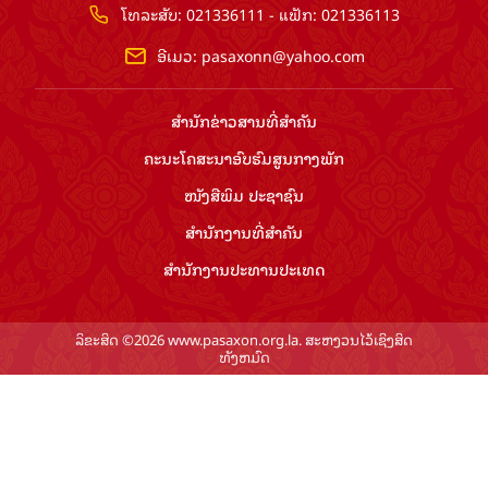
ໂທລະສັບ: 021336111 - ແຟັກ: 021336113
ອີເມວ:
pasaxonn@yahoo.com
ສຳ​ນັກ​ຂ່າວ​ສານ​ທີ່​ສຳ​ຄັນ​
ຄະນະໂຄສະນາອົບຮົມ​ສູນ​ກາງ​ພັກ
ໜັງສືພິມ ປະ​ຊາ​ຊົນ
ສຳ​ນັກ​ງານ​ທີ່​ສຳ​ຄັນ
ສຳ​ນັກ​ງານ​ປະ​ທານ​ປະ​ເທດ
ລິຂະສິດ ©2026 www.pasaxon.org.la. ສະຫງວນໄວ້ເຊິງສິດ
ທັງຫມົດ