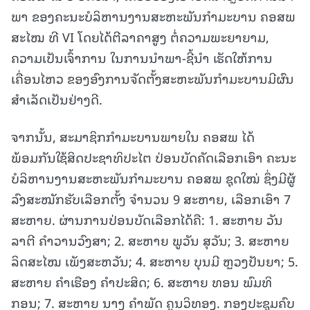
ພາ ຂອງຄະນະບໍລິຫານງານສະຫະພັນກຳມະບານ ຄອສພ
ສະໄໝ ທີ VI ໂດຍໄດ້ຕີລາຄາສູງ ຕໍ່ຄວາມພະຍາຍາມ,
ຄວາມເປັນເຈົ້າການ ໃນການນໍາພາ-ຊີ້ນໍາ ເຮັດໃຫ້ການ
ເຄື່ອນໄຫວ ຂອງອົງການຈັດຕັ້ງສະຫະພັນກຳມະບານມີຜົນ
ສໍາເລັດເປັນຢ່າງດີ.
ຈາກນັ້ນ, ສະມາຊິກກຳມະບານພາຍໃນ ຄອສພ ໄດ້
ພ້ອມກັນໃຊ້ສິດປະຊາທິປະໄຕ ປ່ອນບັດຄັດເລືອກເອົາ ຄະນະ
ບໍລິຫານງານສະຫະພັນກຳມະບານ ຄອສພ ຊຸດໃໝ່ ຊຶ່ງມີຜູ້
ລົງສະໝັກຮັບເລືອກຕັ້ງ ຈຳນວນ 9 ສະຫາຍ, ເລືອກເອົາ 7
ສະຫາຍ. ຜ່ານການປ່ອນບັດເລືອກໄດ້ຄື: 1. ສະຫາຍ ວັນ
ລາຕີ ຄໍາວານວົງສາ; 2. ສະຫາຍ ພູວັນ ສຸວັນ; 3. ສະຫາຍ
ລິດສະໄໝ ເພັງສະຫວັນ; 4. ສະຫາຍ ບຸນມີ ຫຼວງປັນຍາ; 5.
ສະຫາຍ ຄໍາເຮືອງ ຄໍາປະສິດ; 6. ສະຫາຍ ທອນ ພົມທິ
ກອນ; 7. ສະຫາຍ ນາງ ຄໍາພັດ ຄູນວິທອງ. ກອງປະຊຸມຄົບ