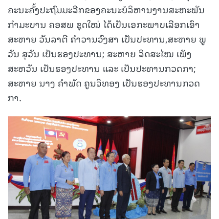
ຄະນະຄັ້ງປະຖົມມະລືກຂອງຄະນະບໍລິຫານງານສະຫະພັນ
ກຳມະບານ ຄອສພ ຊຸດໃໝ່ ໄດ້ເປັນເອກະພາບເລືອກເອົາ
ສະຫາຍ ວັນລາຕີ ຄໍາວານວົງສາ ເປັນປະທານ,ສະຫາຍ ພູ
ວັນ ສຸວັນ ເປັນຮອງປະທານ; ສະຫາຍ ລິດສະໄໝ ເພັງ
ສະຫວັນ ເປັນຮອງປະທານ ແລະ ເປັນປະທານກວດກາ;
ສະຫາຍ ນາງ ຄໍາພັດ ຄູນວິທອງ ເປັນຮອງປະທານກວດ
ກາ.