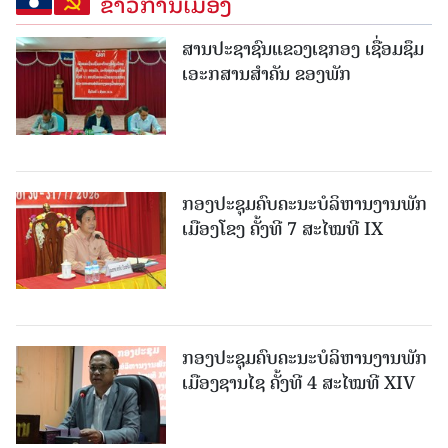
ຂ່າວການເມືອງ
ສານປະຊາຊົນແຂວງເຊກອງ ເຊື່ອມຊຶມ
ເອະກສານສໍາຄັນ ຂອງພັກ
ກອງປະຊຸມຄົບຄະນະບໍລິຫານງານພັກ
ເມືອງໂຂງ ຄັ້ງທີ 7 ສະໄໝທີ IX
ກອງປະຊຸມຄົບຄະນະບໍລິຫານງານພັກ
ເມືອງຊານ​ໄຊ ຄັ້ງທີ 4 ສະໄໝທີ XIV