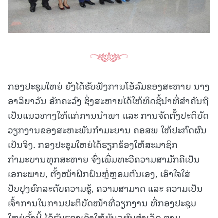
ກອງປະຊຸມໃຫຍ່ ຍັງໄດ້ຮັບຟັງການໂອ້ລົມຂອງສະຫາຍ ນາງ
ອາລິຍາວັນ ອັກຄະວົງ ຊຶ່ງສະຫາຍໄດ້ໃຫ້ທິດຊີ້ນຳທີ່ສໍາຄັນຖື
ເປັນແນວທາງໃຫ້ແກ່ການນໍາພາ ແລະ ການຈັດຕັ້ງປະຕິບັດ
ວຽກງານຂອງສະຫະພັນກຳມະບານ ຄອສພ ໃຫ້ປະກົດຜົນ
ເປັນຈິງ. ກອງປະຊຸມໃຫຍ່ໄດ້ຮຽກຮ້ອງໃຫ້ສະມາຊິກ
ກຳມະບານທຸກສະຫາຍ ຈົ່ງເພີ່ມທະວີຄວາມສາມັກຄີເປັນ
ເອກະພາບ, ຕັ້ງໜ້າຝຶກຝົນຫຼໍ່ຫຼອມຕົນເອງ, ເອົາໃຈໃສ່
ປັບປຸງຍົກລະດັບຄວາມຮູ້, ຄວາມສາມາດ ແລະ ຄວາມເປັນ
ເຈົ້າການໃນການປະຕິບັດໜ້າທີ່ວຽກງານ ທີ່ກອງປະຊຸມ
ໃຫຍ່ຄັ້ງນີ້ ໄດ້ຮັບຮອງເອົາໃຫ້ບັນລຸຜົນສໍາເລັດ ຕາມ