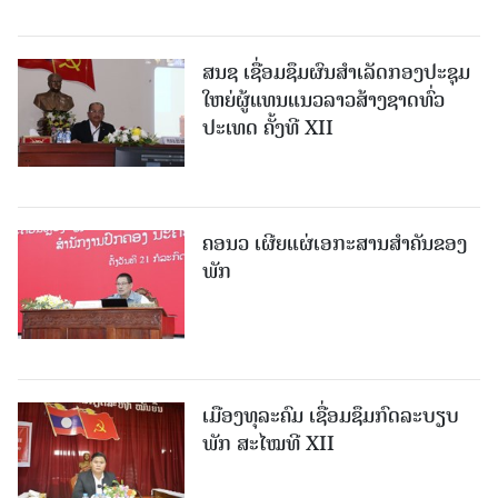
ສນຊ ເຊື່ອມຊຶມຜົນສໍາເລັດກອງປະຊຸມ
ໃຫຍ່ຜູ້ແທນແນວລາວສ້າງຊາດທົ່ວ
ປະເທດ ຄັ້ງທີ XII
ຄອນວ ເຜີຍແຜ່ເອກະສານສໍາຄັນຂອງ
ພັກ
ເມືອງທຸລະຄົມ ເຊື່ອມຊຶມກົດລະບຽບ
ພັກ ສະໄໝທີ XII