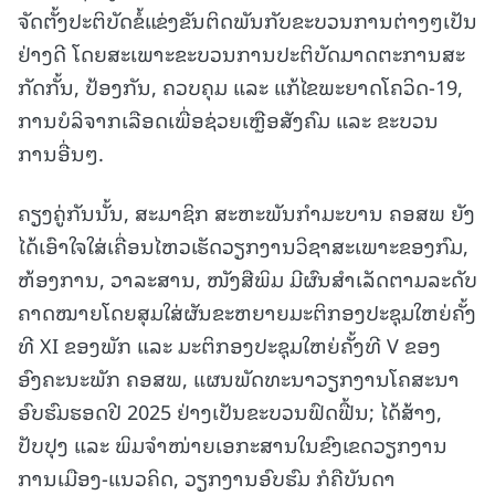
ຈັດຕັ້ງປະຕິບັດຂໍ້ແຂ່ງຂັນຕິດພັນກັບຂະບວນການຕ່າງໆເປັນ
ຢ່າງດີ ໂດຍສະເພາະຂະບວນການປະຕິບັດມາດຕະການສະ
ກັດກັ້ນ, ປ້ອງກັນ, ຄວບຄຸມ ແລະ ແກ້ໄຂພະຍາດໂຄວິດ-19,
ການບໍລິຈາກເລືອດເພື່ອຊ່ວຍເຫຼືອສັງຄົມ ແລະ ຂະບວນ
ການອື່ນໆ.
ຄຽງຄູ່ກັນນັ້ນ, ສະມາຊິກ ສະຫະພັນກໍາມະບານ ຄອສພ ຍັງ
ໄດ້ເອົາໃຈໃສ່ເຄື່ອນໄຫວເຮັດວຽກງານວິຊາສະເພາະຂອງກົມ,
ຫ້ອງການ, ວາລະສານ, ໜັງສືພິມ ມີຜົນສໍາເລັດຕາມລະດັບ
ຄາດໝາຍໂດຍສຸມໃສ່ຜັນຂະຫຍາຍມະຕິກອງປະຊຸມໃຫຍ່ຄັ້ງ
ທີ XI ຂອງພັກ ແລະ ມະຕິກອງປະຊຸມໃຫຍ່ຄັ້ງທີ V ຂອງ
ອົງຄະນະພັກ ຄອສພ, ແຜນພັດທະນາວຽກງານໂຄສະນາ
ອົບຮົມຮອດປີ 2025 ຢ່າງເປັນຂະບວນຟົດຟື້ນ; ໄດ້ສ້າງ,
ປັບປຸງ ແລະ ພິມຈຳໜ່າຍເອກະສານໃນຂົງເຂດວຽກງານ
ການເມືອງ-ແນວຄິດ, ວຽກງານອົບຮົມ ກໍຄືບັນດາ