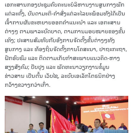
ເອກະສານກອງປະຊຸມຄົບຄະນະບໍລິຫານງານສູນກາງພັກ
ແຕ່ລະຄັ້ງ, ບັນດາມະຕິ-ຄໍາສັ່ງແຕ່ລະໄລຍະພ້ອມທັງໄດ້ເປັນ
ເຈົ້າການຜັນຂະຫຍາຍອອກຄໍາແນະນໍາ ແລະ ເອກະສານ
ຕ່າງໆ ຕາມພາລະບົດບາດ, ຕາມການມອບໝາຍຂອງຂັ້ນ
ເທິງ; ປະສານສົມທົບກັບອົງການຈັດຕັ້ງຂັ້ນຕ່າງໆທັງ
ສູນກາງ ແລະ ທ້ອງຖິ່ນຈັດຕັ້ງການໂຄສະນາ, ປາຖະກະຖາ,
ຝຶກອົບຮົມ ແລະ ຕິດຕາມເກັບກຳສະພາບແນວຄິດ-ຫາງ
ສຽງສັງຄົມ; ປັບປຸງ ແລະ ພັດທະນາວຽກງານຂໍ້ມູນ
ຂ່າວສານ ເປັນຕົ້ນ ເວັບໄຊ, ລະບົບເອເລັກໂຕຣນິກຢ່າງ
ກວ້າງຂວາງກວ່າເກົ່າ.