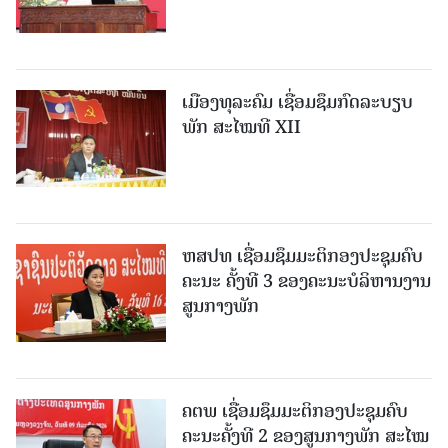
ເມືອງທຸລະຄົມ ເຊື່ອມຊຶມກົດລະບຽບ
ພັກ ສະໄໝທີ XII
ຫສປທ ເຊື່ອມຊຶມມະຕິກອງປະຊຸມຄົບ
ຄະນະ ຄັ້ງທີ 3 ຂອງຄະນະບໍລິຫານງານ
ສູນກາງພັກ
ຄຕພ ເຊື່ອມຊຶມມະຕິກອງປະຊຸມຄົບ
ຄະນະຄັ້ງທີ 2 ຂອງສູນກາງພັກ ສະໄໝ