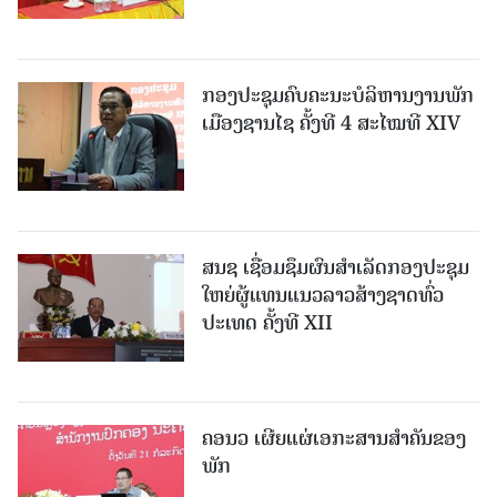
ກອງປະຊຸມຄົບຄະນະບໍລິຫານງານພັກ
ເມືອງຊານ​ໄຊ ຄັ້ງທີ 4 ສະໄໝທີ XIV
ສນຊ ເຊື່ອມຊຶມຜົນສໍາເລັດກອງປະຊຸມ
ໃຫຍ່ຜູ້ແທນແນວລາວສ້າງຊາດທົ່ວ
ປະເທດ ຄັ້ງທີ XII
ຄອນວ ເຜີຍແຜ່ເອກະສານສໍາຄັນຂອງ
ພັກ