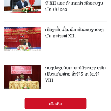
ທີ XII ແລະ ຄໍາແນະນໍາ ກົດລະບຽບ
ພັກ ປປ ລາວ
ເມືອງ​ໝື່ນເຊື່ອມຊຶມ ກົດລະບຽບຂອງ
ພັກ ສະໄໝທີ XII.
ກອງປະຊຸມຄົບຄະນະບໍລິຫານງານພັກ
ເມືອງແກ່ນ​ທ້າວ ຄັ້ງທີ 5 ສະໄໝທີ
VIII
ເພີ່ມເຕີມ