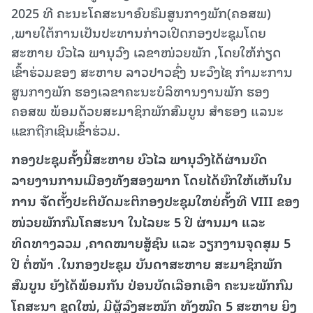
2025 ທີ ຄະນະໂຄສະນາອົບຮົມສູນກາງພັກ(ຄອສພ)
,ພາຍໃຕ້ການເປັນປະທານກ່າວເປີດກອງປະຊຸມໂດຍ
ສະຫາຍ ບົວໄລ ພານຸວົງ ເລຂາໜ່ວຍພັກ ,ໂດຍໃຫ້ກ່ຽດ
ເຂົ້າຮ່ວມຂອງ ສະຫາຍ ລາວປາວຊົ່ງ ນະວົງໄຊ ກຳມະການ
ສູນກາງພັກ ຮອງເລຂາຄະນະບໍລິຫານງານພັກ ຮອງ
ຄອສພ ພ້ອມດ້ວຍສະມາຊິກພັກສົມບູນ ສຳຮອງ ແລນະ
ແຂກຖືກເຊີນເຂົ້າຮ່ວມ.
ກອງປະຊຸມຄັ້ງນີ້ສະຫາຍ ບົວໄລ ພານຸວົງໄດ້ຜ່ານບົດ
ລາຍງານການເມືອງທັງສອງພາກ ໂດຍໄດ້ຍົກໃຫ້ເຫັນໃນ
ການ ຈັດຕັ້ງປະຕິບັດມະຕິກອງປະຊຸມໃຫຍ່ຄັ້ງທີ VIII ຂອງ
ໜ່ວຍພັກກົມໂຄສະນາ ໃນໄລຍະ 5 ປີ ຜ່ານມາ ແລະ
ທິດທາງລວມ ,ຄາດໝາຍສູ້ຊົນ ແລະ ວຽກງານຈຸດສຸມ 5
ປີ ຕໍ່ໜ້າ .ໃນກອງປະຊຸມ ບັນດາສະຫາຍ ສະມາຊິກພັກ
ສົມບູນ ຍັງໄດ້ພ້ອມກັນ ປ່ອນບັດເລືອກເອົາ ຄະນະພັກກົມ
ໂຄສະນາ ຊຸດໃໝ່, ມີຜູ້ລົງສະໝັກ ທັງໝົດ 5 ສະຫາຍ ຍິງ