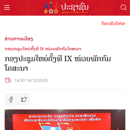
ຕ້ອນຮັບປີທ່ອງທ່ຽວລ
ຂ່າວການເມືອງ
ກອງປະຊຸມໃຫຍ່ຄັ້ງທີ IX ໜ່ວຍພັກກົມໂຄສະນາ
ກອງປະຊຸມໃຫຍ່ຄັ້ງທີ IX ໜ່ວຍພັກກົມ
ໂຄສະນາ
14:33 16/12/2025