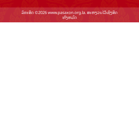
ລິຂະສິດ ©2026 www.pasaxon.org.la. ສະຫງວນໄວ້ເຊິງສິດ
ທັງຫມົດ