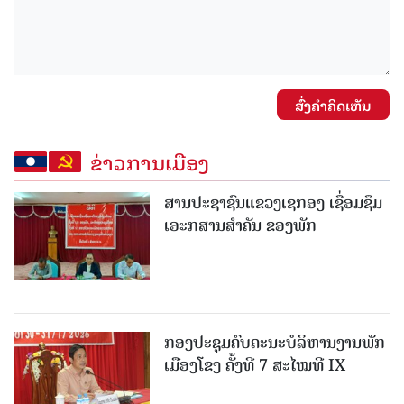
ສົ່ງຄໍາຄິດເຫັນ
ຂ່າວການເມືອງ
ສານປະຊາຊົນແຂວງເຊກອງ ເຊື່ອມຊຶມ
ເອະກສານສໍາຄັນ ຂອງພັກ
ກອງປະຊຸມຄົບຄະນະບໍລິຫານງານພັກ
ເມືອງໂຂງ ຄັ້ງທີ 7 ສະໄໝທີ IX