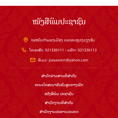
ໜັງສືພິມປະຊາຊົນ
ຖະໜົນກຳແພງເມືອງ ນະຄອນຫຼວງວຽງຈັນ
ໂທລະສັບ: 021336111 - ແຟັກ: 021336113
ອີເມວ:
pasaxonn@yahoo.com
ສຳ​ນັກ​ຂ່າວ​ສານ​ທີ່​ສຳ​ຄັນ​
ຄະນະໂຄສະນາອົບຮົມ​ສູນ​ກາງ​ພັກ
ໜັງສືພິມ ປະ​ຊາ​ຊົນ
ສຳ​ນັກ​ງານ​ທີ່​ສຳ​ຄັນ
ສຳ​ນັກ​ງານ​ປະ​ທານ​ປະ​ເທດ