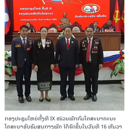
ກອງປະຊຸມໃຫຍ່ຄັ້ງທີ IX ໜ່ວຍພັກກົມໂຄສະນາຄະນະ
ໂຄສະນາອົບຮົມສູນກາງພັກ ໄດ້ຈັດຂຶ້ນໃນວັນທີ 16 ທັນວາ