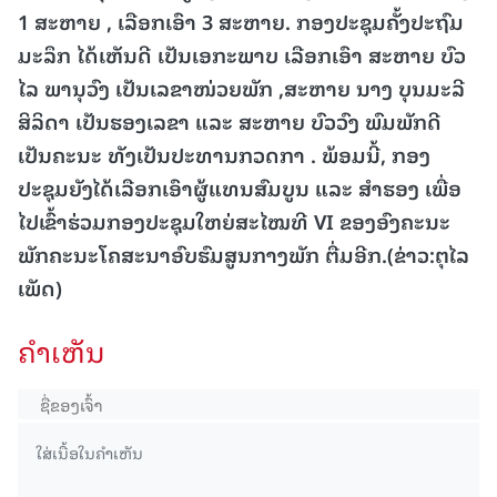
1 ສະຫາຍ , ເລືອກເອົາ 3 ສະຫາຍ. ກອງປະຊຸມຄັ້ງປະຖົມ
ມະລຶກ ໄດ້ເຫັນດີ ເປັນເອກະພາບ ເລືອກເອົາ ສະຫາຍ ບົວ
ໄລ ພານຸວົງ ເປັນເລຂາໜ່ວຍພັກ ,ສະຫາຍ ນາງ ບຸນມະລີ
ສິລິດາ ເປັນຮອງເລຂາ ແລະ ສະຫາຍ ບົວວົງ ພົມພັກດີ
ເປັນຄະນະ ທັງເປັນປະທານກວດກາ . ພ້ອມນີ້, ກອງ
ປະຊຸມຍັງໄດ້ເລືອກເອົາຜູ້ແທນສົມບູນ ແລະ ສຳຮອງ ເພື່ອ
ໄປເຂົ້າຮ່ວມກອງປະຊຸມໃຫຍ່ສະໄໝທີ VI ຂອງອົງຄະນະ
ພັກຄະນະໂຄສະນາອົບຮົມສູນກາງພັກ ຕື່ມອີກ.(ຂ່າວ:ຕຸໄລ
ເພັດ)
ຄໍາເຫັນ