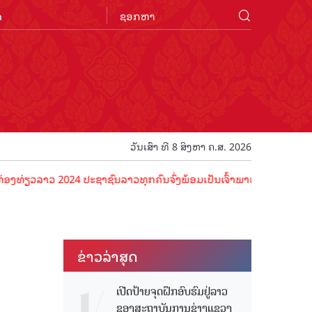
n
ວັນເສົາ ທີ 8 ສິງຫາ ຄ.ສ. 2026
າວ 2024 ປະຊາຊົນລາວທຸກຄົນຈົ່ງພ້ອມເປັນເຈົ້າພາບທີ່ດີ ຕ້ອນຮັບນັກທ່ອງທ
ຂ່າວ​ລ່າ​ສຸດ
ເປີດປ້າຍຈຸດຝຶກອົບຮົມຢູ່ລາວ
ຂອງສະຖາບັນການຊ່າງແຂວງ