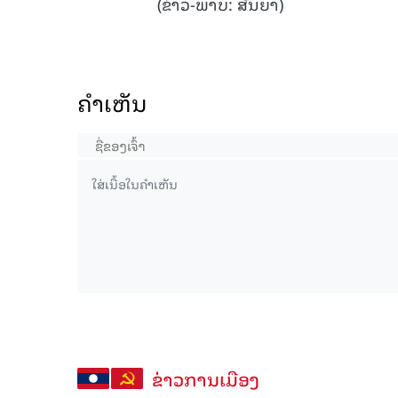
(ຂ່າວ-ພາບ: ສັນຍາ)
ຄໍາເຫັນ
ຂ່າວການເມືອງ