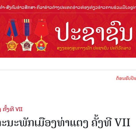
ຳ-ສັງຄົມ
ຂ່າວສືກສາ-ກິລາ
ຂ່າວຕ່າງປະເທດ
ຂ່າວທ່ອງທ່ຽວ
ຂ່າວການຮ່ວມມື
Logi
ຕ້ອນຮັບປີທ່ອງທ່ຽວລ
ັ້ງທີ VII
ະນະພັກເມືອງທ່າແຕງ ຄັ້ງທີ VII