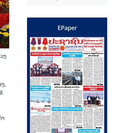
EPaper
ຂວງ
ອງ,
ຫ້
່າ