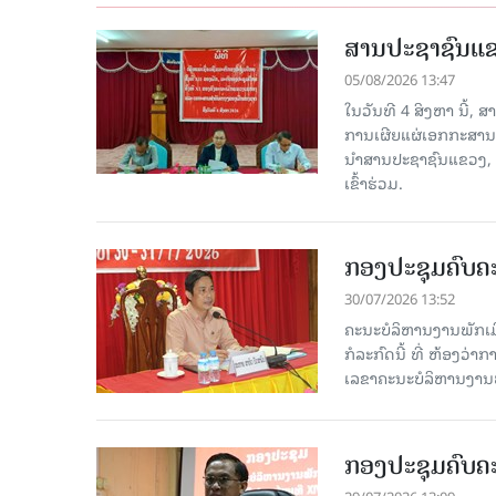
ສານປະຊາຊົນແຂວ
05/08/2026 13:47
ໃນວັນທີ 4 ສິງຫາ ນີ້,
ການເຜີຍແຜ່ເອກກະສານ
ນໍາສານປະຊາຊົນແຂວງ,
ເຂົ້າຮ່ວມ.
ກອງປະຊຸມຄົບຄະ
30/07/2026 13:52
ຄະນະບໍລິຫານງານພັກເມື
ກໍ​ລະ​ກົດ​ນີ້ ທີ່ ຫ້
ເລຂາຄະນະບໍລິຫານງານພ
ກອງປະຊຸມຄົບຄະ