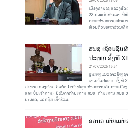
29/07/2026 13:09
ເມືອງຊານໄຊ ແຂວງອັດຕະ
28 ກໍ​ລະ​ກົດ​ຜ່ານ​ມາ
ຄະນະກຳມະການພັກແຂວງ
ພ້ອມດ້ວຍພາກສ່ວນທີ່ກ່ຽ
ສນຊ ເຊື່ອມຊຶມ
ປະເທດ ຄັ້ງທີ XI
21/07/2026 15:54
ສູນກາງແນວລາວສ້າງຊາດ
ຊາດທົ່ວປະເທດ ຄັ້ງທີ X
ປະທານ ຂອງທ່ານ ກິແກ້ວ ໄຂຄໍາພິທູນ ກໍາມະການກົມການເມື
ແລະ ບໍ່ປະຈຳການ), ມີບັນດາກຳມະການ ສນຊ, ກໍາມະການ ສນຊ ປ
ປະເທດ, ແຂກຖືກ ເຂົ້າຮ່ວມ.
ຄອນວ ເຜີຍແຜ່