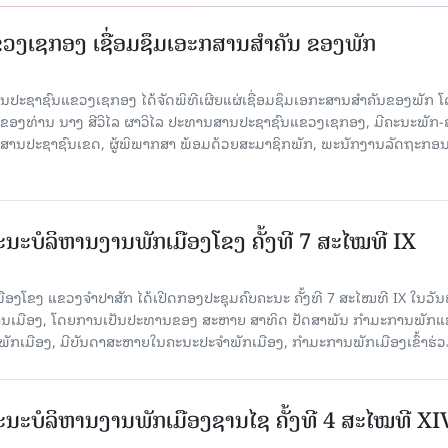
ງເຊກອງ ເຊື່ອມຊຶມເອະກສານສໍາຄັນ ຂອງພັກ
 ສານປະຊາຊົນແຂວງເຊກອງ ໄດ້ຈັດພິທີເຜີຍແຜ່ເຊື່ອມຊຶມເອກະສານສໍາຄັນຂອງພັກ 
ຂອງທ່ານ ນາງ ສີວິໄລ ຜາວິໄລ ປະທານສານປະຊາຊົນແຂວງເຊກອງ, ມີຄະນະພັກ-
 ສານປະຊາຊົນເຂດ, ຜູ້ພິພາກສາ ພ້ອມດ້ວຍສະມາຊິກພັກ, ພະນັກງານລັດຖະກອ
ນະບໍລິຫານງານພັກເມືອງໂຂງ ຄັ້ງທີ 7 ສະໄໝທີ IX
ອງໂຂງ ແຂວງຈຳປາສັກ ໄດ້ເປີດກອງປະຊຸມຄົບຄະນະ ຄັ້ງທີ 7 ສະໄໝທີ IX ໃນ​ວັນ​
ອງວ່າການເມືອງ, ໂດຍການເປັນປະທານຂອງ ສະຫາຍ ສາທິດ ປັດສາພັນ ກຳມະການພັກ
ັກເມືອງ, ມີບັນດາສະຫາຍໃນຄະນະປະຈຳພັກເມືອງ, ກຳມະການພັກເມືອງເຂົ້າຮ່ວ
ນະບໍລິຫານງານພັກເມືອງຊານ​ໄຊ ຄັ້ງທີ 4 ສະໄໝທີ XI