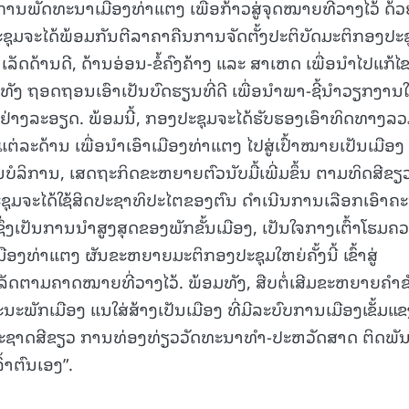
ພັດທະນາເມືອງທ່າແຕງ ເພື່ອກ້າວສູ່ຈຸດໝາຍທີ່ວາງໄວ້ ດ້ວ
15.040(07-08-20
ປະຊຸມຈະໄດ້ພ້ອມກັນຕີລາຄາຄືນການຈັດຕັ້ງປະຕິບັດມະຕິກອງປະ
າເລັດດ້ານດີ, ດ້ານອ່ອນ-ຂໍ້ຄົງຄ້າງ ແລະ ສາເຫດ ເພື່ອນໍາໄປແກ້ໄຂ
ທັງ ຖອດຖອນເອົາເປັນບົດຮຽນທີ່ດີ ເພື່ອນໍາພາ-ຊີ້ນໍາວຽກງານ
ິໄຈຢ່າງລະອຽດ. ພ້ອມນີ້, ກອງປະຊຸມຈະໄດ້ຮັບຮອງເອົາທິດທາງລວ
ລະດ້ານ ເພື່ອນໍາເອົາເມືອງທ່າແຕງ ໄປສູ່ເປົ້າໝາຍເປັນເມືອງ
ໍລິການ, ເສດຖະກິດຂະຫຍາຍຕົວນັບມື້ເພີ່ມຂຶ້ນ ຕາມທິດສີຂຽ
ະຊຸມຈະໄດ້ໃຊ້ສິດປະຊາທິປະໄຕຂອງຕົນ ດໍາເນີນການເລືອກເອົາຄ
່ງເປັນການນໍາສູງສຸດຂອງພັກຂັ້ນເມືອງ, ເປັນໃຈກາງເຕົ້າໂຮມຄ
ເມືອງທ່າແຕງ ຜັນຂະຫຍາຍມະຕິກອງປະຊຸມໃຫຍ່ຄັ້ງນີ້ ເຂົ້າສູ່
ລັດຕາມຄາດໝາຍທີ່ວາງໄວ້. ພ້ອມທັງ, ສືບຕໍ່ເສີມຂະຫຍາຍຄໍາ
ນະພັກເມືອງ ແນໃສ່ສ້າງເປັນເມືອງ ທີ່ມີລະບົບການເມືອງເຂັ້ມແຂ
າມະຊາດສີຂຽວ ການທ່ອງທ່ຽວວັດທະນາທໍາ-ປະຫວັດສາດ ຕິດພັນ
້າຕົນເອງ”.