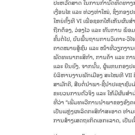
ປະຫວັດສາດ ໃນການກໍານົດທິດທາງການ
ເງື່ອນໄຂ ແລະ ທ່ວງທ່າໃໝ່, ຊຶ່ງກອງ
ໃຫຍ່ຄັ້ງທີ VI ເພື່ອຊອກໃຫ້ເຫັນຜົນສໍ
ຖືກຕ້ອງ, ວ່ອງໄວ ແລະ ທັນການ ພ້ອມ
ຂັ້ນຕໍ່ໄປ, ບົນພື້ນຖານການວິເຄາະ-ວ
ຄາດໝາຍສູ້ຊົນ ແລະ ໜ້າທີ່ວຽກງານແຕ່
ພັດທະນາກະສິກໍາ, ການຄ້າ ແລະ ການບ
ແລະ ຍືນຍົງ. ຈາກນັ້ນ, ຜູ້ແທນກອງປ
ບໍລິຫານງານພັກເມືອງ ສະໄໝທີ VII ຊຶ
ສາມັກຄີ, ສືບຕໍ່ນໍາພາ-ຊີ້ນໍາປະຊາຊົນ
ຂະບວນການຕົວຈິງ ແລະ ໃຫ້ມີຜົນສໍາເ
ທີ່ວ່າ “ເພີ່ມທະວີການນຳພາຂອງອົງຄະ
ເປັນແຫຼ່ງຜະລິດກະສິກໍາສະອາດ ທໍ
ການສ້າງເສດຖະກິດເອກະລາດ, ເປັນເຈົ