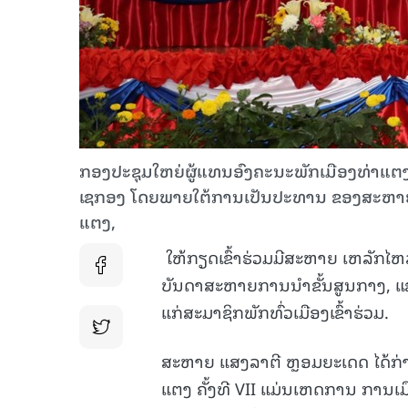
ກອງປະຊຸມໃຫຍ່ຜູ້ແທນອົງຄະນະພັກເມືອງທ່າແຕງ ຄັ້
ເຊກອງ ໂດຍພາຍໃຕ້ການເປັນປະທານ ຂອງສະຫາຍ ແ
ແຕງ,
ໃຫ້ກຽດເຂົ້າຮ່ວມມີສະຫາຍ ເຫລັກໄຫ
ບັນດາສະຫາຍການນໍາຂັ້ນສູນກາງ, ແຂວ
ແກ່ສະມາຊິກພັກທົ່ວເມືອງເຂົ້າຮ່ວມ.
ສະຫາຍ ແສງລາຕີ ຫຼອມຍະເດດ ໄດ້ກ່າ
ແຕງ ຄັ້ງທີ VII ແມ່ນເຫດການ ການເມ