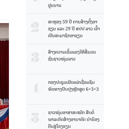
ຢູນນານ
ສະຫຼອງ 59 ປີ ການສ້າງຕັ້ງອາ
ຊຽນ ແລະ 29 ປີ ສປປ ລາວ ເຂົ້າ
ເປັນສະມາຊິກອາຊຽນ
ສ້າງຄວາມເຂັ້ມແຂງໃຫ້ສື່ມວນ
ຊົນຊາວໜຸ່ມລາວ
ກອງປະຊຸມເຜີຍແຜ່ເຊື່ອມຊຶມ
ທິດທາງປັບປຸງຫຼັກສູດ 6+3+3
ຊາວໜຸ່ມອາສາສະໝັກ ສືບຕໍ່
ພາລະກິດສ້າງອານາຄົດ ນໍານ້ອງ
ຄືນສູ່ໂຮງຮຽນ