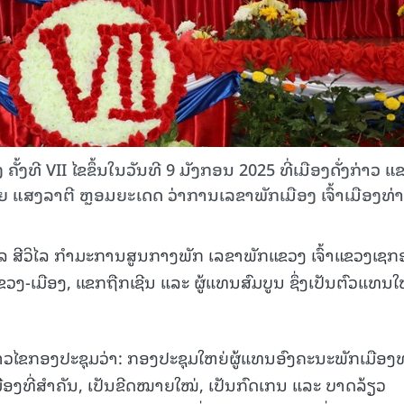
ງທີ VII ໄຂຂຶ້ນໃນວັນທີ 9 ມັງກອນ 2025 ທີ່ເມືອງດັ່ງກ່າວ ແ
ສງລາຕີ ຫຼອມຍະເດດ ວ່າການເລຂາພັກເມືອງ ເຈົ້າເມືອງທ່າ
ລ ສີວິໄລ ກໍາມະການສູນກາງພັກ ເລຂາພັກແຂວງ ເຈົ້າແຂວງເຊກ
ງ-ເມືອງ, ແຂກຖືກເຊີນ ແລະ ຜູ້ແທນສົມບູນ ຊຶ່ງເປັນຕົວແທນໃ
ວໄຂກອງປະຊຸມວ່າ: ກອງປະຊຸມໃຫຍ່ຜູ້ແທນອົງຄະນະພັກເມືອງທ
ືອງທີ່ສໍາຄັນ, ເປັນຂີດໝາຍໃໝ່, ເປັນກົດເກນ ແລະ ບາດລ້ຽວ