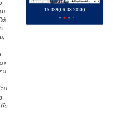
ຍ
26)
15.039(06-08-2026)
1
ຊຸມ
ໃຫ້
ໃນ
ມ,
ວ
ະນະ
ວາມ
ຂັວນ
ງ
ກັບ