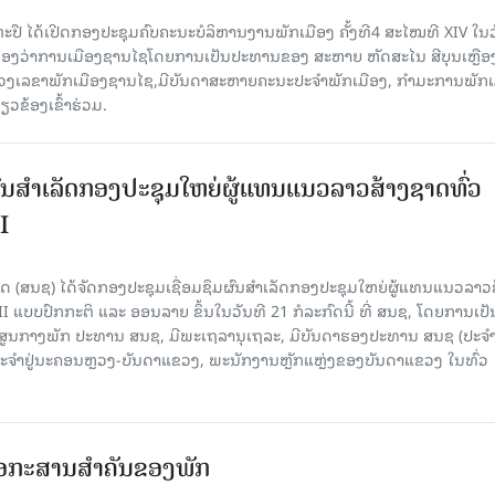
ປື ໄດ້ເປີດກອງປະຊຸມຄົບຄະນະບໍລິຫານງານພັກເມືອງ ຄັ້ງທີ4 ສະໄໝທີ XIV ໃນ​ວັ
 ທີ່ຫ້ອງວ່າການເມືອງຊານໄຊໂດຍການເປັນປະທານຂອງ ສະຫາຍ ຫັດສະໄນ ສີບຸນເຫຼືອ
ເລຂາພັກເມືອງຊານໄຊ,ມີບັນດາສະຫາຍຄະນະປະຈຳພັກເມືອງ, ກຳມະການພັກເ
ວຂ້ອງເຂົ້າຮ່ວມ.
ຜົນສໍາເລັດກອງປະຊຸມໃຫຍ່ຜູ້ແທນແນວລາວສ້າງຊາດທົ່ວ
I
 (ສນຊ) ໄດ້ຈັດກອງປະຊຸມເຊື່ອມຊຶມຜົນສໍາເລັດກອງປະຊຸມໃຫຍ່ຜູ້ແທນແນວລາວ
II ແບບປົກກະຕິ ແລະ ອອນລາຍ ຂຶ້ນໃນວັນທີ 21 ກໍລະກົດນີ້ ທີ່ ສນຊ, ໂດຍການເປັ
ອງສູນກາງພັກ ປະທານ ສນຊ, ມີພະເຖລານຸເຖລະ, ມີບັນດາຮອງປະທານ ສນຊ (ປະ
ະຈໍາຢູ່ນະຄອນຫຼວງ-ບັນດາແຂວງ, ພະນັກງານຫຼັກແຫຼ່ງຂອງບັນດາແຂວງ ໃນທົ່ວ
ເອກະສານສໍາຄັນຂອງພັກ