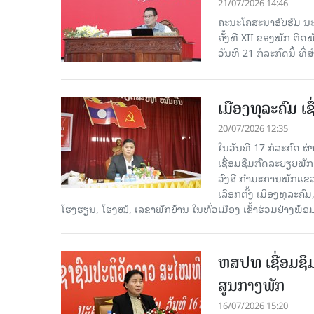
21/07/2026 14:46
ຄະນະໂຄສະນາອົບຮົມ ນະ
ຄັ້ງທີ XII ຂອງພັກ ຕິ
ວັນທີ 21 ກໍລະກົດນີ້ ທີ
ເມືອງທຸລະຄົມ ເ
20/07/2026 12:35
ໃນວັນທີ 17 ກໍລະກົດ ຜ
ເຊື່ອມຊຶມກົດລະບຽບພັກ
ວົງສີ ກຳມະການພັກແຂ
ເລືອກຕັ້ງ ເມືອງທຸລະຄ
ໂຮງຮຽນ, ໂຮງໝໍ, ເລຂາພັກບ້ານ ໃນທົ່ວເມືອງ ເຂົ້າຮ່ວມຢ່າງພ້
ຫສປທ ເຊື່ອມຊຶ
ສູນກາງພັກ
16/07/2026 15:20