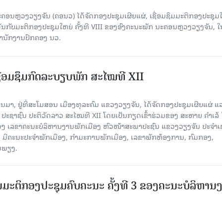
ຄອນຫຼວງວຽງຈັນ (ຄອນວ) ໄດ້ຈັດກອງປະຊຸມເຜີຍແຜ່, ເຊື່ອມຊຶມມະຕິກອງປະຊຸມ
ດພັນກັບມະຕິກອງປະຊຸມໃຫຍ່ ຄັ້ງທີ VIII ຂອງອົງຄະນະພັກ ນະຄອນຫຼວງວຽງຈັນ, ໃ
່ສໍານັກງານປົກຄອງ ນວ.
ຊື່ອມຊຶມກົດລະບຽບພັກ ສະໄໝທີ XII
່ານມາ, ຢູ່ທີ່ສະໂມສອນ ເມືອງທຸລະຄົມ ແຂວງວຽງຈັນ, ໄດ້ຈັດກອງປະຊຸມເຜີຍແຜ່ ແ
 ປະຊາຊົນ ປະຕິວັດລາວ ສະໄໝທີ XII ໂດຍເປັນກຽດເຂົ້າຮ່ວມຂອງ ສະຫາຍ ຄຳເລ້
ວງ ເລຂາຄະນະບໍລິຫານງານພັກເມືອງ ຫົວໜ້າສະພາປະຊົນ ແຂວງວຽງຈັນ ປະຈຳ
ົມ, ມີຄະນະປະຈຳພັກເມືອງ, ກຳມະການພັກເມືອງ, ເລຂາພັກຫ້ອງການ, ກົມກອງ,
ອມພຽງ.
ມມະຕິກອງປະຊຸມຄົບຄະນະ ຄັ້ງທີ 3 ຂອງຄະນະບໍລິຫານ