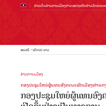
ຂ່າວເດັ່ນ
ຂ່າວການເມືອງ
ຂ່າວເສດຖະກິດ
ຂ່າວວັດທະນະທ
ສະເໜີ
ພັກປປ ລາວ
ຂ່າວການເມືອງ
ກອງປະຊຸມໃຫຍ່ຜູ້ແທນອົງຄະນະພັກເມືອງທ່າແຕງ ຄ
ກອງປະຊຸມໃຫຍ່ຜູ້ແທນອົງຄ