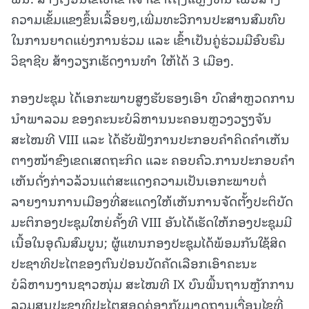
ຄວາມເຂັ້ມແຂງຂຶ້ນເລື້ອຍໆ,ເພີ່ມທະວີການປະສານສົມທົບ
ໃນການຍາດແຍ່ງການຮ່ວມ ແລະ ເຂົ້າເປັນຄູ່ຮ່ວມມືອົບຮົມ
ວິຊາຊີບ ສ້າງວຽກເຮັດງານທຳ ໃຫ້ໄດ້ 3 ເມືອງ.
ກອງປະຊຸມ ໄດ້ເອກະພາບສູງຮັບຮອງເອົາ ບົດສຳຫຼວດການ
ນຳພາລວມ ຂອງຄະນະບໍລິຫານນະຄອນຫຼວງວຽງຈັນ
ສະໄໝທີ VIII ແລະ ໄດ້ຮັບຟັງການປະກອບຄຳຄິດຄຳເຫັນ
ຕາງໜ້າຂົງເຂດເສດຖະກິດ ແລະ ຄອບຄົວ.ການປະກອບຄຳ
ເຫັນດັ່ງກ່າວລ້ວນແຕ່ສະແດງຄວາມເປັນເອກະພາບຕໍ່
ລາຍງານການເມືອງທີ່ສະແດງໃຫ້ເຫັນການຈັດຕັ້ງປະຕິບັດ
ມະຕິກອງປະຊຸມໃຫຍ່ຄັ້ງທີ VIII ອັນໄດ້ເຮັດໃຫ້ກອງປະຊຸມມີ
ເນື້ອໃນອຸດົມສົມບູນ; ຜູ້ແທນກອງປະຊຸມໄດ້ພ້ອມກັນໃຊ້ສິດ
ປະຊາທິປະໄຕຂອງຕົນປ່ອນບັດຄັດເລືອກເອົາຄະນະ
ບໍລິຫານງານຊາວໜຸ່ມ ສະໄໝທີ IX ບົນພື້ນຖານຫຼັກການ
ລວມສູນປະຊາທິປະໄຕສອດຄ່ອງກັບມາດຖານເງື່ອນໄຂທີ່