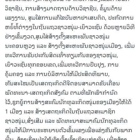
ວິຊາຊີບ, ການສ້າງມາດຖານດ້ານວິຊາຊີບ, ຂໍ້ມູນດ້ານ
ແຮງງານ, ສຸມໃສ່ການແກ້ໄຂບັນຫາຢາເສບຕິດ, ປະກົດການ
ຫຍໍ້ທໍ້ຕ່າງໆໃນຖັນແຖວຊາວໜຸ່ມ-ເຍົາວະຊົນ ດ້ວຍຫຼາຍວິທີ
ຢ່າງເຂັ້ມງວດ,ສຸມໃສ່ສ້າງຕັ້ງສະຫະພັນຊາວໜຸ່ມ
ນະຄອນຫຼວງ ແລະ ສ້າງຕັ້ງສະຫະພັນຊາວໜຸ່ມເມືອງ, ເພີ່ມ
ທະວີການຮັບປະກັນສິດເທົ່າທຽມກັນຂອງຊາວໜຸ່ມ,
ເຍົາວະຊົນທຸກຂອບເຂດ,ເພີ່ມທະວີການປັບປຸງ, ການ
ຄຸ້ມຄອງ ແລະ ການບໍລິຫານໃຫ້ມີປະສິດທິພາບ,
ທັນສະໄໝເປັນເສດຖະກິດດີຈີຕອນສາມາດຂັບເຄື່ອນ
ພັດທະນາ-ເສດຖະກິດສັງຄົມ ຕາມທີ່ພັກເຮົາກຳນົດ
ໄວ້,ຊຸກຍູ້ການສ້າງສະຄົມນັກທຸລະກິດໜຸ່ມຂອງເມືອງໃຫ້ໄດ້
1 ເມືອງ ແລະ ສ້າງເສດຖະກິດໃນຖັນແຖວສະມາຊິກ
ຊາວໜຸ່ມ,ສົ່ງເສີມ ແລະ ພັດທະນາສະມາຄົມນັກທຸລະກິດ
ໜຸ່ມໃຫ້ມີການຂະຫຍາຍຕົວເຂັ້ມແຂງເພື່ອແຂ່ງຂັນກັບພາກ
ພື້ນ. ສ້າງເງື່ອນໄຂໃຫ້ເຂົາເຈົ້າເຂົ້າເຖິງແຫຼ່ງທຶນ ເພື່ອສ້າງ