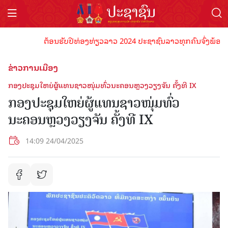
ຕ້ອນຮັບປີທ່ອງທ່ຽວລາວ 2024 ປະຊາຊົນລາວທຸກຄົນຈົ່ງພ້ອມເປັນເຈົ
ຂ່າວການເມືອງ
ກອງປະຊຸມໃຫຍ່ຜູ້ແທນຊາວໜຸ່ມທົ່ວນະຄອນຫຼວງວຽງຈັນ ຄັ້ງທີ IX
ກອງປະຊຸມໃຫຍ່ຜູ້ແທນຊາວໜຸ່ມທົ່ວ
ນະຄອນຫຼວງວຽງຈັນ ຄັ້ງທີ IX
14:09 24/04/2025