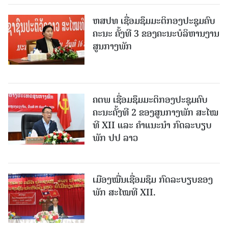
ຫສປທ ເຊື່ອມຊຶມມະຕິກອງປະຊຸມຄົບ
ຄະນະ ຄັ້ງທີ 3 ຂອງຄະນະບໍລິຫານງານ
ສູນກາງພັກ
ຄຕພ ເຊື່ອມຊຶມມະຕິກອງປະຊຸມຄົບ
ຄະນະຄັ້ງທີ 2 ຂອງສູນກາງພັກ ສະໄໝ
ທີ XII ແລະ ຄໍາແນະນໍາ ກົດລະບຽບ
ພັກ ປປ ລາວ
ເມືອງ​ໝື່ນເຊື່ອມຊຶມ ກົດລະບຽບຂອງ
ພັກ ສະໄໝທີ XII.