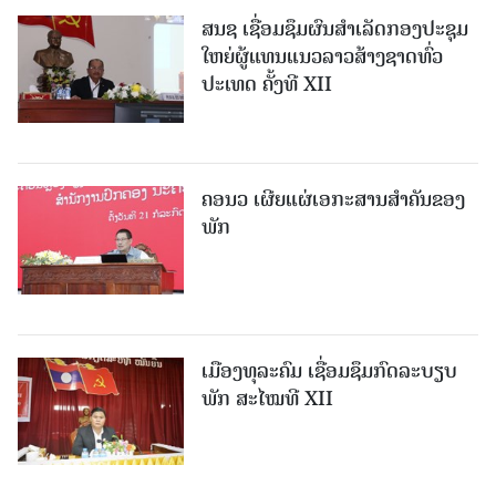
ສນຊ ເຊື່ອມຊຶມຜົນສໍາເລັດກອງປະຊຸມ
ໃຫຍ່ຜູ້ແທນແນວລາວສ້າງຊາດທົ່ວ
ປະເທດ ຄັ້ງທີ XII
ຄອນວ ເຜີຍແຜ່ເອກະສານສໍາຄັນຂອງ
ພັກ
ເມືອງທຸລະຄົມ ເຊື່ອມຊຶມກົດລະບຽບ
ພັກ ສະໄໝທີ XII