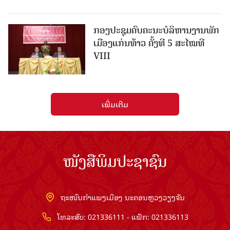
ກອງປະຊຸມຄົບຄະນະບໍລິຫານງານພັກ
ເມືອງແກ່ນ​ທ້າວ ຄັ້ງທີ 5 ສະໄໝທີ
VIII
ເພີ່ມເຕີມ
ໜັງສືພິມປະຊາຊົນ
ຖະໜົນກຳແພງເມືອງ ນະຄອນຫຼວງວຽງຈັນ
ໂທລະສັບ: 021336111 - ແຟັກ: 021336113