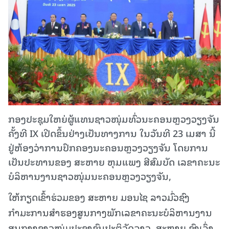
ກອງປະຊຸມໃຫຍ່ຜູ້ແທນຊາວໜຸ່ມທົ່ວນະຄອນຫຼວງວຽງຈັນ
ຄັ້ງທີ IX ເປີດຂຶ້ນຢ່າງເປັນທາງການ ໃນວັນທີ 23 ເມສາ ນີ້
ຢູ່ຫ້ອງວ່າການປົກຄອງນະຄອນຫຼວງວຽງຈັນ ໂດຍການ
ເປັນປະທານຂອງ ສະຫາຍ ຫຸມແພງ ສີສົມບັດ ເລຂາຄະນະ
ບໍລິຫານງານຊາວໜຸ່ມນະຄອນຫຼວງວຽງຈັນ,
ໃຫ້ກຽດເຂົ້າຮ່ວມຂອງ ສະຫາຍ ມອນໄຊ ລາວມົ່ວຊົງ
ກຳມະການສຳຮອງສູນກາງພັກເລຂາຄະນະບໍລິຫານງານ
ສູນກາງຊາວໜຸ່ມປະຊາຊົນປະຕິວັດລາວ, ສະຫາຍ ຊົງເລົ່າ