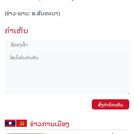
(ຂ່າວ-ພາບ: ສ.ສັນທະນາ)
ຄໍາເຫັນ
ສົ່ງຄໍາຄິດເຫັນ
ຂ່າວການເມືອງ