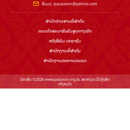
ອີເມວ:
pasaxonn@yahoo.com
ສຳ​ນັກ​ຂ່າວ​ສານ​ທີ່​ສຳ​ຄັນ​
ຄະນະໂຄສະນາອົບຮົມ​ສູນ​ກາງ​ພັກ
ໜັງສືພິມ ປະ​ຊາ​ຊົນ
ສຳ​ນັກ​ງານ​ທີ່​ສຳ​ຄັນ
ສຳ​ນັກ​ງານ​ປະ​ທານ​ປະ​ເທດ
ລິຂະສິດ ©2026 www.pasaxon.org.la. ສະຫງວນໄວ້ເຊິງສິດ
ທັງຫມົດ