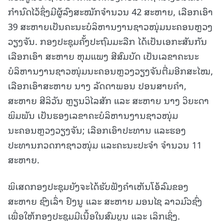
ກໍານົດໄວ້ຊຶ່ງມີຜູ້ລົງສະໝັກຈໍານວນ 42 ສະຫາຍ, ເລືອກເອົາ
39 ສະຫາຍເປັນຄະນະບໍລິຫານງານຊາວໜຸ່ມນະຄອນຫຼວງ
ວຽງຈັນ. ກອງປະຊຸມຄັ້ງປະຖົມມະລືກ ໄດ້ເປັນເອກະສັນກັນ
ເລືອກເອົາ ສະຫາຍ ຫຸມແພງ ສີສົມບັດ ເປັນເລຂາຄະນະ
ບໍລິຫານງານຊາວໜຸ່ມນະຄອນຫຼວງວຽງຈັນຕື່ມອີກສະໄໝ,
ເລືອກເອົາສະຫາຍ ນາງ ລັດດາພອນ ປອນສາຍຄໍາ,
ສະຫາຍ ສີລິວັນ ຫຼຽນວິໄລສັກ ແລະ ສະຫາຍ ນາງ ວິຍະດາ
ພິມພັນ ເປັນຮອງເລຂາຄະບໍລິຫານງານຊາວໜຸ່ມ
ນະຄອນຫຼວງວຽງຈັນ; ເລືອກເອົາປະທານ ແລະຮອງ
ປະທານກວດກາຊາວໜຸ່ມ ແລະຄະນະປະຈໍາ ຈໍານວນ 11
ສະຫາຍ.
ພິເສດກອງປະຊຸມຍັງຈະໄດ້ຮັບຟັງຄໍາເຫັນໂອ້ລົມຂອງ
ສະຫາຍ ຊົງເລົ່າ ຢົງນູ ແລະ ສະຫາຍ ມອນໄຊ ລາວມົວຊົ່ງ
ເພື່ອໃຫ້ກອງປະຊຸມມີເນື້ອໃນສົມບູນ ແລະ ເລິກເຊິ່ງ.