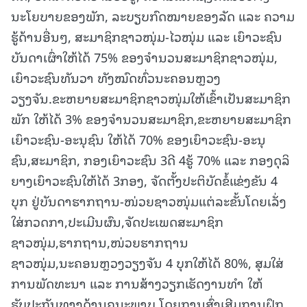
ນະໂຍບາຍຂອງພັກ, ລະບຽບກົດໝາຍຂອງລັດ ແລະ ຄວາມ
ຮູ້ດ້ານອື່ນໆ, ສະມາຊິກຊາວໜຸ່ມ-ໄວໜຸ່ມ ແລະ ເຍົາວະຊົນ
ບັນດາເຜົ່າໃຫ້ໄດ້ 75% ຂອງຈຳນວນສະມາຊິກຊາວໜຸ່ມ,
ເຍົາວະຊົນທັນວາ ທັງໝົດທົ່ວນະຄອນຫຼວງ
ວຽງຈັນ.ຂະຫຍາຍສະມາຊິກຊາວໜຸ່ມໃຫ້ເຂົ້າເປັນສະມາຊິກ
ພັກ ໃຫ້ໄດ້ 3% ຂອງຈຳນວນສະມາຊິກ,ຂະຫຍາຍສະມາຊິກ
ເຍົາວະຊົນ-ອະນຸຊົນ ໃຫ້ໄດ້ 70% ຂອງເຍົາວະຊົນ-ອະນຸ
ຊົນ,ສະມາຊິກ, ກອງເຍົາວະຊົນ 3ດີ 4ຮູ້ 70% ແລະ ກອງດຸລິ
ຍາງເຍົາວະຊົນໃຫ້ໄດ້ 3ກອງ, ຈັດຕັ້ງປະຕິບັດຂໍ້ແຂ່ງຂັນ 4
ບຸກ ຢູ່ບັນດາຮາກຖານ-ໜ່ວຍຊາວໜຸ່ມແຕ່ລະຂັ້ນໂດຍເລັ່ງ
ໃສ່ກວດກາ,ປະເມີນຜົນ,ຈັດປະເພດສະມາຊິກ
ຊາວໜຸ່ມ,ຮາກຖານ,ໜ່ວຍຮາກຖານ
ຊາວໜຸ່ມ,ນະຄອນຫຼວງວຽງຈັນ 4 ບຸກໃຫ້ໄດ້ 80%, ສຸມໃສ່
ການພັດທະນາ ແລະ ການສ້າງວຽກເຮັດງານທຳ ໃຫ້
ຮັບປະກັນທາງດ້ານຄຸນະພາບ ໂດຍການສົ່ງເສີມການຝຶກ