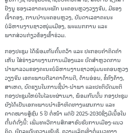
ຢົງນູ ຮອງເລຂາຄະນະພັກ ນະຄອນຫຼວງວຽງຈັນ, ມີຮອງ
ເຈົ້າຄອງ, ການນໍານະຄອນຫຼວງ, ບັນດາເລຂາຄະນະ
ບໍລິຫານງານຊາວໜຸ່ມເມືອງ, ພະແນກການ ແລະ
ພາກສ່ວນກ່ຽວຂ້ອງເຂົ້າຮ່ວມ.
ກອງປະຊຸມ ໄດ້ພ້ອມກັນຄົ້ນຄວ້າ ແລະ ປະກອບຄຳຄິດຄຳ
ເຫັນ ໃສ່ຮ່າງລາຍງານການເມືອງແລະ ບົດສຳຫຼວດການ
ນຳພາລວມຂອງຄະນະບໍລິຫານງານຊາວໜຸ່ມນະຄອນຫຼວງ
ວຽງຈັນ ເອກະພາບຕີລາຄາດ້ານດີ, ດ້ານອ່ອນ, ຂໍ້ຄົງຄ້າງ,
ສາເຫດ, ບົດຮຽນໃນການຊີ້ນຳ-ນໍາພາ ແລະປະຕິບັດມະຕິ
ກອງປະຊຸມໃຫຍ່ໃນໄລຍະຜ່ານມາ, ພ້ອມກັນນັ້ນ ກອງປະຊຸມ
ຍັງໄດ້ເປັນເອກະພາບນໍາເອົາທິດທາງແຜນການ ແລະ
ຄາດໝາຍສູ້ຊົນ 5 ປີ ຕໍ່ໜ້າ ແຕ່ປີ 2025-2030ຊຶ່ງມີເນື້ອໃນ
ຕົ້ນຕໍດັ່ງນີ້: ເພີ່ມທະວີການສຶກສາອົບຮົບການເມືອງ-ແນວ
ຄິດ, ຍົກລະດັບຄວາມຮັບຮູ້, ຄວາມເລິກເຊິ່ງຕໍ່ແນວທາງ