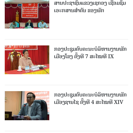
ສານປະຊາຊົນແຂວງເຊກອງ ເຊື່ອມຊຶມ
ເອະກສານສໍາຄັນ ຂອງພັກ
ກອງປະຊຸມຄົບຄະນະບໍລິຫານງານພັກ
ເມືອງໂຂງ ຄັ້ງທີ 7 ສະໄໝທີ IX
ກອງປະຊຸມຄົບຄະນະບໍລິຫານງານພັກ
ເມືອງຊານ​ໄຊ ຄັ້ງທີ 4 ສະໄໝທີ XIV