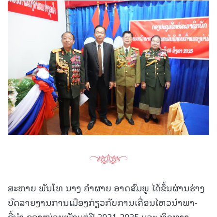
ສະຫາຍ ພັນໂທ ນາງ ຄຳຜາຍ ອາດສົມພູ ໄດ້ຂຶ້ນຜ່ານຮ່າງ
ບົດລາຍງານການເມືອງກ່ຽວກັບການເຄື່ອນໄຫວນຳພາ-
ຊີ້ນຳ ຂອງໜ່ວຍພັກແຕ່ປີ 2021-2025 ແລະ ທິດທາງ