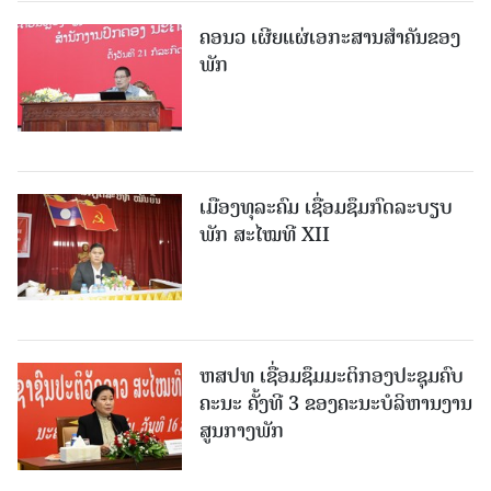
ຄອນວ ເຜີຍແຜ່ເອກະສານສໍາຄັນຂອງ
ພັກ
ເມືອງທຸລະຄົມ ເຊື່ອມຊຶມກົດລະບຽບ
ພັກ ສະໄໝທີ XII
ຫສປທ ເຊື່ອມຊຶມມະຕິກອງປະຊຸມຄົບ
ຄະນະ ຄັ້ງທີ 3 ຂອງຄະນະບໍລິຫານງານ
ສູນກາງພັກ