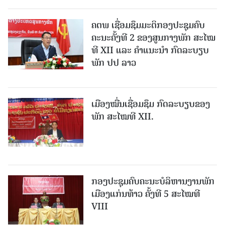
ຄຕພ ເຊື່ອມຊຶມມະຕິກອງປະຊຸມຄົບ
ຄະນະຄັ້ງທີ 2 ຂອງສູນກາງພັກ ສະໄໝ
ທີ XII ແລະ ຄໍາແນະນໍາ ກົດລະບຽບ
ພັກ ປປ ລາວ
ເມືອງ​ໝື່ນເຊື່ອມຊຶມ ກົດລະບຽບຂອງ
ພັກ ສະໄໝທີ XII.
ກອງປະຊຸມຄົບຄະນະບໍລິຫານງານພັກ
ເມືອງແກ່ນ​ທ້າວ ຄັ້ງທີ 5 ສະໄໝທີ
VIII