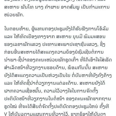
ສະຫາຍ ພັນໂທ ນາງ ຄຳຜາຍ ອາດສົມພູ ເປັນກຳມະການ
ໜ່ວຍພັກ.
ໃນຕອນທ້າຍ, ຜູ້ແທນກອງປະຊຸມຍັງໄດ້ຮັບຟັງການໂອ້ລົມ
ແລະ ໃຫ້ທິດເຍືອງທາງຈາກ ສະຫາຍ ບຸນມີ ພິມມະສອນ
ຮອງເລຂາພັກແຂວງ ປະທານສະພາປະຊາຊົນແຂວງ, ຊຶ່ງ
ກ່ອນອື່ນສະຫາຍໄດ້ສະແດງຄວາມຍ້ອງຍໍຊົມເຊີຍຕໍ່ການ
ນຳພາ-ຊີ້ນຳຂອງຄະນະໜ່ວຍພັກຊຸດເກົ່າ ທີ່ໄດ້ເອົາໃຈໃສ່ເຮັດ
ສຳເລັດໜ້າທີ່ວຽກງານຮອບດ້ານ, ພ້ອມກັນນັ້ນ ສະຫາຍ
ຍັງໄດ້ສະແດງຄວາມເປັນຫ່ວງເປັນໄຍ ຕໍ່ບັນຫາທີ່ຍັງຄົງຄ້າງ
ແລະ ໃຫ້ທິດຊີ້ນຳຕໍ່ວຽກງານແຕ່ລະດ້ານ. ສະຫາຍຍັງໄດ້
ຝາກຄວາມເຊື່ອໝັ້ນ, ຄວາມໄວ້ວາງໃຈໃນການຈັດຕັ້ງ
ປະຕິບັດໜ້າທີ່ວຽກງານໃນຕໍ່ໜ້າ ຂອງຄະນະພັກຮາກຖານ
ຊຸດໃໝ່ ທີ່ຈະໄດ້ສືບຕໍ່ຈັດຕັ້ງປະຕິບັດກອງປະຊຸມໃຫຍ່ ຄັ້ງທີ
V ໃຫ້ບັນລຸຕາມແຜນການທີ່ວາງໄວ້, ຮຽກຮ້ອງໃຫ້ບັນດາ