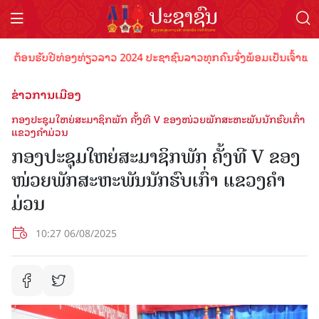
້ອນຮັບປີທ່ອງທ່ຽວລາວ 2024 ປະຊາຊົນລາວທຸກຄົນຈົ່ງພ້ອມເປັນເຈົ້າພາບທີ່ດີ
ຂ່າວການເມືອງ
ກອງປະຊຸມໃຫຍ່ສະມາຊິກພັກ ຄັ້ງທີ V ຂອງໜ່ວຍພັກສະຫະພັນນັກຮົບເກົ່າ
ແຂວງຄໍາມ່ວນ
ກອງປະຊຸມໃຫຍ່ສະມາຊິກພັກ ຄັ້ງທີ V ຂອງ
ໜ່ວຍພັກສະຫະພັນນັກຮົບເກົ່າ ແຂວງຄໍາ
ມ່ວນ
10:27 06/08/2025