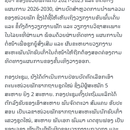
ແຜນການ 2026-2030, ຜ່ານບົດສໍາຫຼວດການນຳພາລວມ
ຂອງໜ່ວຍພັກ ຊຶ່ງໄດ້ຊີ້ໃຫ້ເຫັນເຖິງວຽກງານອັນພົ້ນເດັ່ນ
ແລະ ຂໍ້ຄົງຄ້າງວຽກງານພັັກ ແລະ ວຽກງານວິຊາສະເພາະ
ໃນໄລຍະທີ່ຜ່ານມາ ພ້ອມດ້ວຍຜ່ານທິດທາງ ແຜນການໃນ
ຕໍ່ໜ້າເພື່ອຊຸກຍູ້ສົ່ງເສີມ ແລະ ຜັນຂະຫຍາຍວຽກງານ
ສະຫະພັນນັກຮົບເກົ່າໃນຕໍ່ໜ້າໃຫ້ຖືກຕ້ອງສອດຄ່ອງຕາມ
ທິດທາງແຜນການຂອງຂັ້ນເທິງວາງອອກ.
ກອງປະຊຸມ, ຍັງໄດ້ດຳເນີນການປ່ອນບັດຄັດເລືອກເອົາ
ຄະນະໜ່ວຍພັກຮາກຖານຊຸດໃໝ່ ຊຶ່ງມີຜູ້ສະໝັກ 5
ສະຫາຍ ຍິງ 2 ສະຫາຍ. ກອງປະຊຸມຄັ້ງປະຖົມມະລຶກໄດ້
ຕົກລົງຮັບຮອງເອົາສະຫາຍ ພົນຈັດຕະວາ ສົມແຄນ ອັບປະ
ສອນ ເປັນເລຂາໜ່ວຍພັກຮາກຖານສະຫະພັນນັກຮົບເກົ່າ
ແຂວງຊຸດໃໝ່, ສະຫາຍ ພັນເອກ ພົມມາ ເດດຂຸນຟອງ ເປັນ
ຮອງເລຂາ ທັງເປັນຜູ້ຮັບຜິດຊອບວຽກງານກວດກາ ແລະ