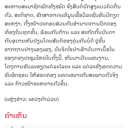
ສະຫາຍສະມາຊິກພັກທັງໝົດ ຈົ່ງສືບຕໍ່ຍົກສູງແນວຄິດຕື່ນ
ຕົວ, ສະຕິຊາດ, ຮັກສາທາດແທ້ມູນເຊື້ອວິລະຊົນອັນມີກຽດ
ສະຫງ່າ, ຕັ້ງໜ້າປະກອບສ່ວນກັບອຳນາດການປົກຄອງ
ທ້ອງຖິ່ນທຸກຂັ້ນ, ພ້ອມກັນຕ້ານ ແລະ ສະກັດກັ້ນບັນດາ
ກົນອຸບາຍຫັນປ່ຽນໂດຍສັນຕິຂອງກຸ່ມຄົນບໍ່ດີ ຢູ່ຂັ້ນ
ຮາກຖານຢ່າງແຂງແຮງ, ບົນຈິດໃຈນຳເອົາບັນດາເນື້ອໃນ
ຂອງກອງປະຊຸມໃຫຍ່ໃນຄັ້ງນີ້, ຫັນມາເປັນແຜນງານ,
ໂຄງການອັນລະອຽດແຕ່ລະໄລຍະ ແລະ ແຕ່ລະຂົງເຂດຄວາມ
ຮັບຜິດຊອບ ໃຫ້ສອດຄ່ອງ ແທດເໝາະກັບສະພາບຕົວຈິງ
ແລະ ກ້າວໜ້າຂະຫຍາຍຕົວຂຶ້ນ.
(ແຫຼ່ງຂ່າວ: ແຂວງຄໍາມ່ວນ)
ຄໍາເຫັນ