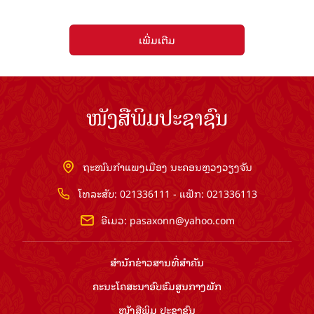
ເພີ່ມເຕີມ
ໜັງສືພິມປະຊາຊົນ
ຖະໜົນກຳແພງເມືອງ ນະຄອນຫຼວງວຽງຈັນ
ໂທລະສັບ: 021336111 - ແຟັກ: 021336113
ອີເມວ:
pasaxonn@yahoo.com
ສຳ​ນັກ​ຂ່າວ​ສານ​ທີ່​ສຳ​ຄັນ​
ຄະນະໂຄສະນາອົບຮົມ​ສູນ​ກາງ​ພັກ
ໜັງສືພິມ ປະ​ຊາ​ຊົນ