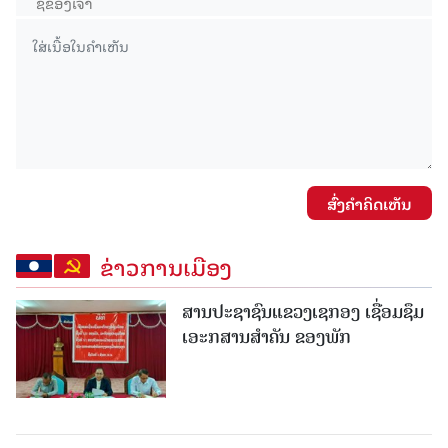
ສົ່ງຄໍາຄິດເຫັນ
ຂ່າວການເມືອງ
ສານປະຊາຊົນແຂວງເຊກອງ ເຊື່ອມຊຶມ
ເອະກສານສໍາຄັນ ຂອງພັກ