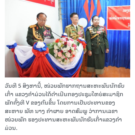
ວັນທີ 5 ສິງຫານີ້, ໜ່ວຍພັກຮາກຖານສະຫະພັນນັກຮົບ
ເກົ່າ ແຂວງຄໍາມ່ວນໄດ້ດຳເນີນກອງປະຊຸມໃຫຍ່ສະມາຊິກ
ພັກຄັ້ງທີ V ຂອງຕົນຂຶ້ນ ໂດຍການເປັນປະທານຂອງ
ສະຫາຍ ພັທ ນາງ ຄໍາຜາຍ ອາດສົມພູ ວ່າການເລຂາ
ໜ່ວຍພັກ ຮອງປະທານສະຫະພັນນັກຮົບເກົ່າແຂວງຄໍາ
ມ່ວນ.