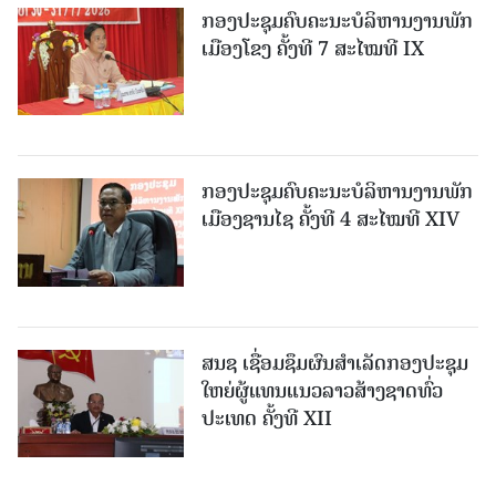
ກອງປະຊຸມຄົບຄະນະບໍລິຫານງານພັກ
ເມືອງໂຂງ ຄັ້ງທີ 7 ສະໄໝທີ IX
ກອງປະຊຸມຄົບຄະນະບໍລິຫານງານພັກ
ເມືອງຊານ​ໄຊ ຄັ້ງທີ 4 ສະໄໝທີ XIV
ສນຊ ເຊື່ອມຊຶມຜົນສໍາເລັດກອງປະຊຸມ
ໃຫຍ່ຜູ້ແທນແນວລາວສ້າງຊາດທົ່ວ
ປະເທດ ຄັ້ງທີ XII