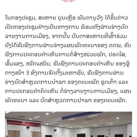
ໃນກອງປະຊຸມ, ສະຫາຍ ບຸນເຫຼືອ ພັນດານຸວົງ ໄດ້ຂຶ້ນກ່າວ
ເປີດກອງປະຊຸມຢ່າງເປັນທາງການ ພ້ອມທັງຜ່ານຮ່າງບົດ
ລາຍງານການເມືອງ, ຈາກນັ້ນ ບັນດາສະຫາຍທີ່ເຂົ້າຮ່ວມ
ຍັງໄດ້ຮັບຟັງການຜ່ານຮ່າງແຜນພັດທະນາຂອງ ຄຕພ, ຮັບ
ຟັງການປະກອບຄໍາເຫັນການກໍ່ສ້າງໜ່ວຍພັກ, ປອດໃສ,
ເຂັ້ມແຂງ, ໜັກແໜ້ນ, ຮັບຟັງການປະກອບຄໍາເຫັນ ຂອງຜູ້
ຕາງໜ້າ 3 ອົງການຈັດຕັ້ງມະຫາຊົນ, ຮັບຟັງການຜ່ານ
ຮ່າງບົດສໍາຫຼວດການນໍາພາ ຂອງຄະນະພັກ ຊຸດເກົ່າ ແລະ
ການປະກອບຄໍາຄິດເຫັນ ຕໍ່ຮ່າງລາຍງານການເມືອງ, ແຜນ
ພັດທະນາ ແລະ ບົດສໍາຫຼວດການນໍາພາ ຂອງຄະນະພັກ.