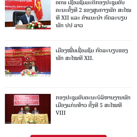
ຄຕພ ເຊື່ອມຊຶມມະຕິກອງປະຊຸມຄົບ
ຄະນະຄັ້ງທີ 2 ຂອງສູນກາງພັກ ສະໄໝ
ທີ XII ແລະ ຄໍາແນະນໍາ ກົດລະບຽບ
ພັກ ປປ ລາວ
ເມືອງ​ໝື່ນເຊື່ອມຊຶມ ກົດລະບຽບຂອງ
ພັກ ສະໄໝທີ XII.
ກອງປະຊຸມຄົບຄະນະບໍລິຫານງານພັກ
ເມືອງແກ່ນ​ທ້າວ ຄັ້ງທີ 5 ສະໄໝທີ
VIII