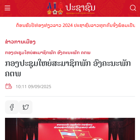
ຕ້ອນຮັບປີທ່ອງທ່ຽວລາວ 2024 ປະຊາຊົນລາວທຸກຄົນຈົ່ງພ້ອມເປັນເຈົ້າພາບ
ຂ່າວການເມືອງ
ກອງປະຊຸມໃຫຍ່ສະມາຊິກພັກ ອົງຄະນະພັກ ຄຕພ
ກອງປະຊຸມໃຫຍ່ສະມາຊິກພັກ ອົງຄະນະພັກ
ຄຕພ
10:11 09/09/2025