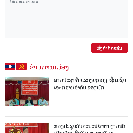
ສົ່ງຄໍາຄິດເຫັນ
ຂ່າວການເມືອງ
ສານປະຊາຊົນແຂວງເຊກອງ ເຊື່ອມຊຶມ
ເອະກສານສໍາຄັນ ຂອງພັກ
ກອງປະຊຸມຄົບຄະນະບໍລິຫານງານພັກ