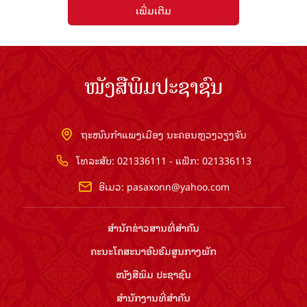
ເພີ່ມເຕີມ
ໜັງສືພິມປະຊາຊົນ
ຖະໜົນກຳແພງເມືອງ ນະຄອນຫຼວງວຽງຈັນ
ໂທລະສັບ: 021336111 - ແຟັກ: 021336113
ອີເມວ:
pasaxonn@yahoo.com
ສຳ​ນັກ​ຂ່າວ​ສານ​ທີ່​ສຳ​ຄັນ​
ຄະນະໂຄສະນາອົບຮົມ​ສູນ​ກາງ​ພັກ
ໜັງສືພິມ ປະ​ຊາ​ຊົນ
ສຳ​ນັກ​ງານ​ທີ່​ສຳ​ຄັນ