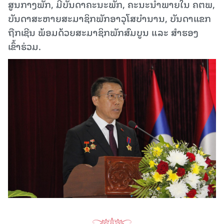
ສູນກາງພັກ, ມີບັນດາຄະນະພັກ, ຄະນະນໍາພາຍໃນ ຄຕພ,
ບັນດາສະຫາຍສະມາຊິກພັກອາວຸໂສບໍານານ, ບັນດາແຂກ
ຖືກເຊີນ ພ້ອມດ້ວຍສະມາຊິກພັກສົມບູນ ແລະ ສໍາຮອງ
ເຂົ້າຮ່ວມ.