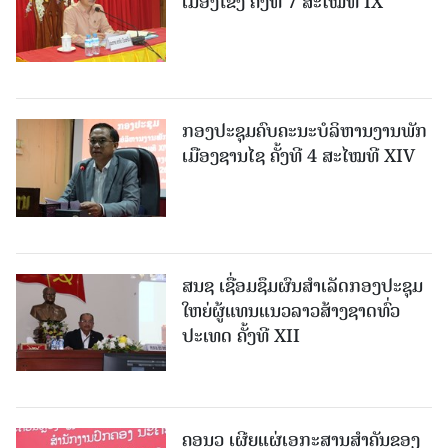
ເມືອງໂຂງ ຄັ້ງທີ 7 ສະໄໝທີ IX
ກອງປະຊຸມຄົບຄະນະບໍລິຫານງານພັກ
ເມືອງຊານ​ໄຊ ຄັ້ງທີ 4 ສະໄໝທີ XIV
ສນຊ ເຊື່ອມຊຶມຜົນສໍາເລັດກອງປະຊຸມ
ໃຫຍ່ຜູ້ແທນແນວລາວສ້າງຊາດທົ່ວ
ປະເທດ ຄັ້ງທີ XII
ຄອນວ ເຜີຍແຜ່ເອກະສານສໍາຄັນຂອງ