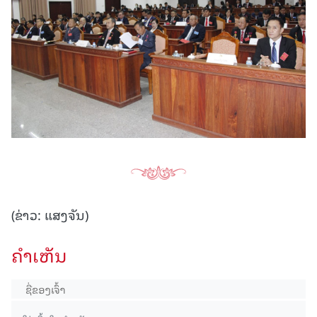
(ຂ່າວ: ແສງຈັນ)
ຄໍາເຫັນ