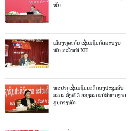
ພັກ
ເມືອງທຸລະຄົມ ເຊື່ອມຊຶມກົດລະບຽບ
ພັກ ສະໄໝທີ XII
ຫສປທ ເຊື່ອມຊຶມມະຕິກອງປະຊຸມຄົບ
ຄະນະ ຄັ້ງທີ 3 ຂອງຄະນະບໍລິຫານງານ
ສູນກາງພັກ