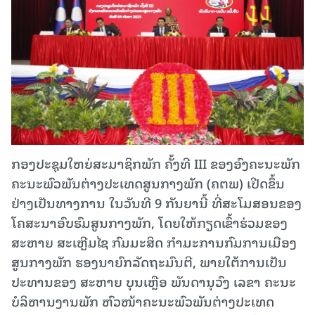
ກອງປະຊຸມໃຫຍ່ສະມາຊິກພັກ ຄັ້ງທີ III ຂອງອົງຄະນະພັກ
ຄະນະພົວພັນຕ່າງປະເທດສູນກາງພັກ (ຄຕພ) ເປີດຂຶ້ນ
ຢ່າງເປັນທາງການ ໃນວັນທີ 9 ກັນຍານີ້ ທີ່ສະໂມສອນຂອງ
ໂຄສະນາອົບຮົມສູນກາງພັກ, ໂດຍໃຫ້ກຽດເຂົ້າຮ່ວມຂອງ
ສະຫາຍ ສະເຫຼີມໄຊ ກົມມະສິດ ກໍາມະການກົມການເມືອງ
ສູນກາງພັກ ຮອງນາຍົກລັດຖະມົນຕີ, ພາຍໃຕ້ການເປັນ
ປະທານຂອງ ສະຫາຍ ບຸນເຫຼືອ ພັນດານຸວົງ ເລຂາ ຄະນະ
ບໍລິຫານງານພັກ ຫົວໜ້າຄະນະພົວພັນຕ່າງປະເທດ