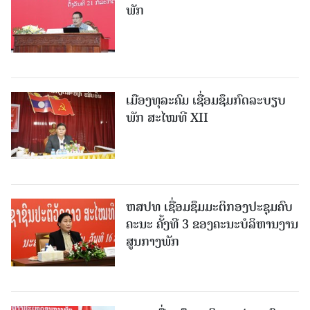
ພັກ
ເມືອງທຸລະຄົມ ເຊື່ອມຊຶມກົດລະບຽບ
ພັກ ສະໄໝທີ XII
ຫສປທ ເຊື່ອມຊຶມມະຕິກອງປະຊຸມຄົບ
ຄະນະ ຄັ້ງທີ 3 ຂອງຄະນະບໍລິຫານງານ
ສູນກາງພັກ