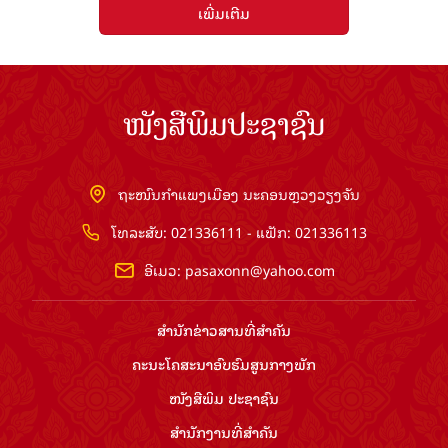
ເພີ່ມເຕີມ
ໜັງສືພິມປະຊາຊົນ
ຖະໜົນກຳແພງເມືອງ ນະຄອນຫຼວງວຽງຈັນ
ໂທລະສັບ: 021336111 - ແຟັກ: 021336113
ອີເມວ:
pasaxonn@yahoo.com
ສຳ​ນັກ​ຂ່າວ​ສານ​ທີ່​ສຳ​ຄັນ​
ຄະນະໂຄສະນາອົບຮົມ​ສູນ​ກາງ​ພັກ
ໜັງສືພິມ ປະ​ຊາ​ຊົນ
ສຳ​ນັກ​ງານ​ທີ່​ສຳ​ຄັນ