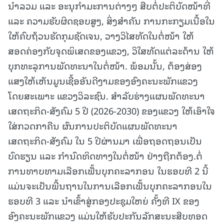
ນໍາລວມ ແລະ ອະນຸກໍາມະການຕ່າງໆ ສືບຕໍ່ປະຕິບັດໜ້າທີ່
ແລະ ຄວາມຮັບຜິດຊອບສູງ, ສິ່ງສຳຄັນ ການກະກຽມເນື້ອໃນ
ໃຫ້ຄົບຖ້ວນຮັດກຸມຊັດເຈນ, ວາງວິໄສທັດໃນຕໍ່ໜ້າ ໃຫ້
ສອດຄ່ອງກັບຈຸດພິເສດຂອງແຂວງ, ວິໃສທັດແຕ່ລະດ້ານ ໃຫ້
ບຸກທະລຸການພັດທະນາໃນຕໍ່ໜ້າ. ພ້ອມນັ້ນ, ຕ້ອງສ່ອງ
ແສງໃຫ້ເຫັນມູນເຊື້ອອັນດີງາມຂອງອົງຄະນະພັກແຂວງ
ໂດຍສະເພາະ ແຂວງວິລະຊົນ. ສໍາລັບຮ່າງແຜນພັດທະນາ
ເສດຖະກິດ-ສັງຄົມ 5 ປີ (2026-2030) ຂອງແຂວງ ໃຫ້ເອົາໃຈ
ໃສ່ກວດກາຄືນ ຜົນການປະຕິບັດແຜນພັດທະນາ
ເສດຖະກິດ-ສັງຄົມ ໃນ 5 ປີຜ່ານມາ ເພື່ອຖອດຖອນເປັນ
ບົດຮຽນ ແລະ ກໍານົດທິດທາງໃນຕໍ່ໜ້າ ຢ່າງຖືກຕ້ອງ.ຕໍ່
ການທາບທາມເລືອກເຟັ້ນບຸກຄະລາກອນ ໃນຮອບທີ 2 ນີ້
ແມ່ນຈະເປັນພື້ນຖານໃນການເລືອກເຟັ້ນບຸກຄະລາກອນໃນ
ຮອບທີ 3 ແລະ ນໍາເຂົ້າສູ່ກອງປະຊຸມໃຫຍ່ ຄັ້ງທີ IX ຂອງ
ອົງຄະນະພັກແຂວງ ແມ່ນໃຫ້ຮັບປະກັນລັກສະນະສືບທອດ