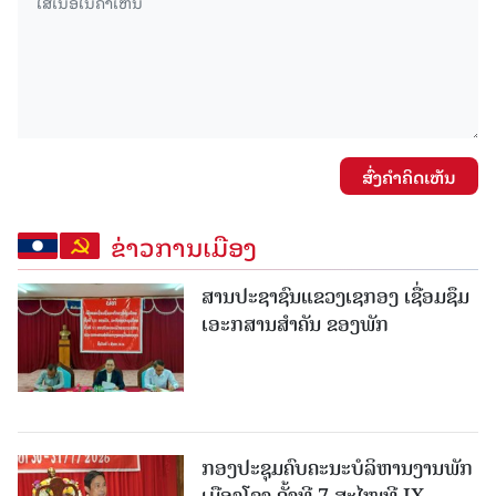
ສົ່ງຄໍາຄິດເຫັນ
ຂ່າວການເມືອງ
ສານປະຊາຊົນແຂວງເຊກອງ ເຊື່ອມຊຶມ
ເອະກສານສໍາຄັນ ຂອງພັກ
ກອງປະຊຸມຄົບຄະນະບໍລິຫານງານພັກ
ເມືອງໂຂງ ຄັ້ງທີ 7 ສະໄໝທີ IX