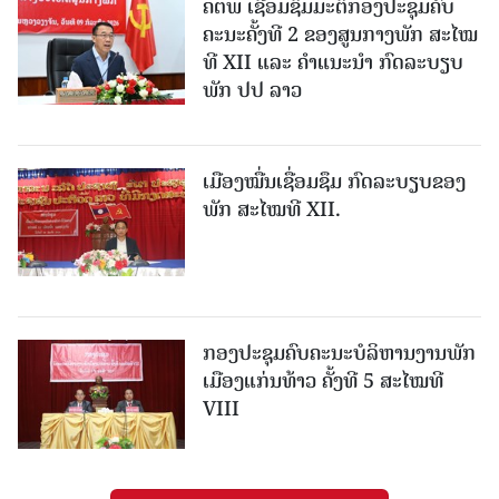
ຄຕພ ເຊື່ອມຊຶມມະຕິກອງປະຊຸມຄົບ
ຄະນະຄັ້ງທີ 2 ຂອງສູນກາງພັກ ສະໄໝ
ທີ XII ແລະ ຄໍາແນະນໍາ ກົດລະບຽບ
ພັກ ປປ ລາວ
ເມືອງ​ໝື່ນເຊື່ອມຊຶມ ກົດລະບຽບຂອງ
ພັກ ສະໄໝທີ XII.
ກອງປະຊຸມຄົບຄະນະບໍລິຫານງານພັກ
ເມືອງແກ່ນ​ທ້າວ ຄັ້ງທີ 5 ສະໄໝທີ
VIII