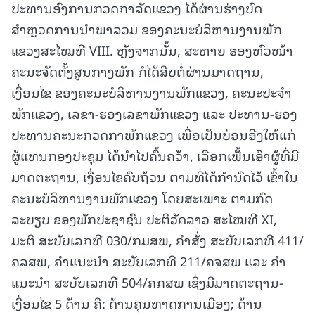
ປະທານອົງການກວດກາລັດແຂວງ ໄດ້ຜ່ານຮ່າງບົດ
ສຳຫຼວດການນຳພາລວມ ຂອງຄະນະບໍລິຫານງານພັກ
ແຂວງສະໄໝທີ VIII. ຫຼັງຈາກນັ້ນ, ສະຫາຍ ຮອງຫົວໜ້າ
ຄະນະຈັດຕັ້ງສູນກາງພັກ ກໍໄດ້ສືບຕໍ່ຜ່ານມາດຖານ,
ເງື່ອນໄຂ ຂອງຄະນະບໍລິຫານງານພັກແຂວງ, ຄະນະປະຈຳ
ພັກແຂວງ, ເລຂາ-ຮອງເລຂາພັກແຂວງ ແລະ ປະທານ-ຮອງ
ປະທານຄະນະກວດກາພັກແຂວງ ເພື່ອເປັນບ່ອນອີງໃຫ້ແກ່
ຜູ້ແທນກອງປະຊຸມ ໄດ້ນຳໄປຄົ້ນຄວ້າ, ເລືອກເຟັ້ນເອົາຜູ້ທີ່ມີ
ມາດຕະຖານ, ເງື່ອນໄຂຄົບຖ້ວນ ຕາມທີ່ໄດ້ກຳນົດໄວ້ ເຂົ້າໃນ
ຄະນະບໍລິຫານງານພັກແຂວງ ໂດຍສະເພາະ ຕາມກົດ
ລະບຽບ ຂອງພັກປະຊາຊົນ ປະຕິວັດລາວ ສະໄໝທີ XI,
ມະຕິ ສະບັບເລກທີ 030/ກມສພ, ຄຳສັ່ງ ສະບັບເລກທີ 411/
ຄລສພ, ຄຳແນະນຳ ສະບັບເລກທີ 211/ຄຈສພ ແລະ ຄຳ
ແນະນຳ ສະບັບເລກທີ 504/ຄກສພ ເຊິ່ງມີມາດຕະຖານ-
ເງື່ອນໄຂ 5 ດ້ານ ຄື: ດ້ານຄຸນທາດການເມືອງ; ດ້ານ