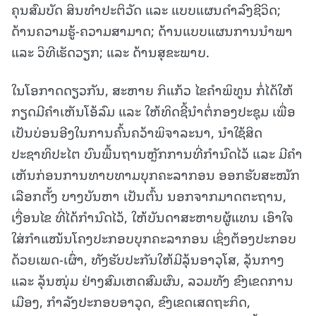
ຄຸນສົມບັດ ສິນທໍາປະຕິວັດ ແລະ ແບບແຜນດຳລົງຊີວິດ;
ດ້ານຄວາມຮູ້-ຄວາມສາມາດ; ດ້ານແບບແຜນການນຳພາ
ແລະ ວິທີເຮັດວຽກ; ແລະ ດ້ານສຸຂະພາບ.
ໃນໂອກາດດຽວກັນ, ສະຫາຍ ກິແກ້ວ ໄຂຄຳພິທູນ ກໍ່ໄດ້ໃຫ້
ກຽດມີຄຳເຫັນໂອ້ລົມ ແລະ ໃຫ້ທິດຊີ້ນຳຕໍ່ກອງປະຊຸມ ເພື່ອ
ເປັນບ່ອນອີງໃນການຄົ້ນຄວ້າພິຈາລະນາ, ນຳໃຊ້ສິດ
ປະຊາທິປະໄຕ ບົນພື້ນຖານຫຼັກການທີ່ກຳນົດໄວ້ ແລະ ມີຄຳ
ເຫັນກ່ອນການທາບທາມບຸກຄະລາກອນ ອອກຮັບສະໝັກ
ເລືອກຕັ້ງ ບາງບັນຫາ ເປັນຕົ້ນ ນອກຈາກມາດຕະຖານ,
ເງື່ອນໄຂ ທີ່ໄດ້ກຳນົດໄວ້, ໃຫ້ບັນດາສະຫາຍຜູ້ແທນ ເອົາໃຈ
ໃສ່ກຳແໜ້ນໂຄງປະກອບບຸກຄະລາກອນ ເຊິ່ງຕ້ອງປະກອບ
ດ້ວຍເພດ-ເຜົ່າ, ທັງຮັບປະກັນໃຫ້ມີລຸ້ນອາວຸໂສ, ລຸ້ນກາງ
ແລະ ລຸ້ນໜຸ່ມ ຢ່າງສົມເຫດສົມຜົນ, ລວມທັງ ຂົງເຂດການ
ເມືອງ, ກຳລັງປະກອບອາວຸດ, ຂົງເຂດເສດຖະກິດ,