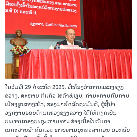
ໃນວັນທີ 29 ກໍລະກົດ 2025, ທີ່ຫ້ອງວ່າການແຂວງຊຽງ
ຂວາງ, ສະຫາຍ ກິແກ້ວ ໄຂຄຳພິທູນ, ກຳມະການກົມການ
ເມືອງສູນກາງພັກ, ຮອງນາຍົກລັດຖະມົນຕີ, ຜູ້ຊີ້ນຳ
ວຽກງານຮອບດ້ານແຂວງຊຽງຂວາງ ໄດ້ໃຫ້ກຽດເປັນ
ປະທານກອງປະຊຸມທາບທາມຮ່າງເນື້ອໃນບັນດາ
ເອກະສານສຳຄັນແລະ ທາບທາມບຸກຄະລາກອນ ອອກຮັບ