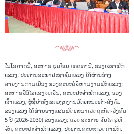
ໃນໂອກາດນີ້, ສະຫາຍ ບຸນໂຮມ ເທດທານີ, ຮອງເລຂາພັກ
ແຂວງ, ປະທານສະພາປະຊາຊົນແຂວງ ໄດ້ຜ່ານຮ່າງ
ລາຍງານການເມືອງ ຂອງຄະນະບໍລິຫານງານພັກແຂວງ;
ສະຫາຍສີວິໄລແສງຈະເລີນ, ຄະນະປະຈຳພັກແຂວງ, ຮອງ
ເຈົ້າແຂວງ, ຜູ້ຊີ້ນຳຂົງເຂດວຽກງານວັດທະນະທຳ-ສັງຄົມ
ຂອງແຂວງ ໄດ້ຜ່ານຮ່າງແຜນພັດທະນາເສດຖະກິດ-ສັງຄົມ
5 ປີ (2026-2030) ຂອງແຂວງ; ແລະ ສະຫາຍ ຈັນໄຄ ສຸທິ
ຈັກ, ຄະນະປະຈຳພັກແຂວງ, ປະທານຄະນະກວດກາພັກ,