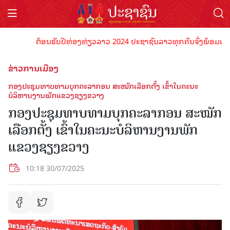
ຕ້ອນຮັບປີທ່ອງທ່ຽວລາວ 2024 ປະຊາຊົນລາວທຸກຄົນຈົ່ງພ້ອມເປັນເຈົ້າພ
ຂ່າວການເມືອງ
ກອງປະຊຸມທາບທາມບຸກຄະລາກອນ ສະໝັກເລືອກຕັ້ງ ເຂົ້າໃນຄະນະ
ບໍລິຫານງານພັກແຂວງຊຽງຂວາງ
ກອງປະຊຸມທາບທາມບຸກຄະລາກອນ ສະໝັກ
ເລືອກຕັ້ງ ເຂົ້າໃນຄະນະບໍລິຫານງານພັກ
ແຂວງຊຽງຂວາງ
10:18 30/07/2025