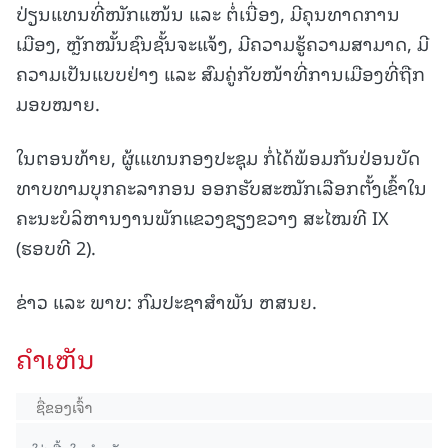
ປ່ຽນແທນທີ່ໜັກແໜ້ນ ແລະ ຕໍ່ເນື່ອງ, ມີຄຸນທາດການ
ເມືອງ, ຫຼັກໝັ້ນຊົນຊັ້ນຈະແຈ້ງ, ມີຄວາມຮູ້ຄວາມສາມາດ, ມີ
ຄວາມເປັນແບບຢ່າງ ແລະ ສົມຄູ່ກັບໜ້າທີ່ການເມືອງທີ່ຖືກ
ມອບໝາຍ.
ໃນຕອນທ້າຍ, ຜູ້ເແທນກອງປະຊຸມ ກໍ່ໄດ້ພ້ອມກັນປ່ອນບັດ
ທາບທາມບຸກຄະລາກອນ ອອກຮັບສະໝັກເລືອກຕັ້ງເຂົ້າໃນ
ຄະນະບໍລິຫານງານພັກແຂວງຊຽງຂວາງ ສະໄໝທີ IX
(ຮອບທີ 2).
ຂ່າວ ແລະ ພາບ: ກົມປະຊາສຳພັນ ຫສນຍ.
ຄໍາເຫັນ