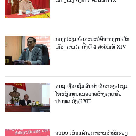
ກອງປະຊຸມຄົບຄະນະບໍລິຫານງານພັກ
ເມືອງຊານ​ໄຊ ຄັ້ງທີ 4 ສະໄໝທີ XIV
ສນຊ ເຊື່ອມຊຶມຜົນສໍາເລັດກອງປະຊຸມ
ໃຫຍ່ຜູ້ແທນແນວລາວສ້າງຊາດທົ່ວ
ປະເທດ ຄັ້ງທີ XII
ຄອນວ ເຜີຍແຜ່ເອກະສານສໍາຄັນຂອງ