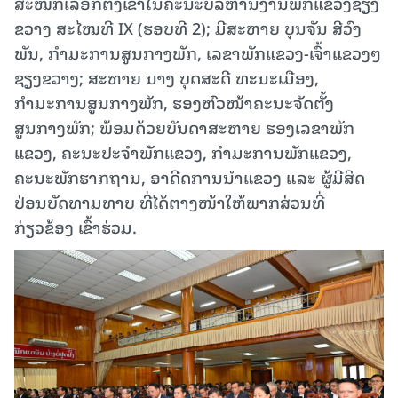
ສະໝັກເລືອກຕັ້ງເຂົ້າໃນຄະນະບໍລິຫານງານພັກແຂວງຊຽງ
ຂວາງ ສະໄໝທີ IX (ຮອບທີ 2); ມີສະຫາຍ ບຸນຈັນ ສີວົງ
ພັນ, ກຳມະການສູນກາງພັກ, ເລຂາພັກແຂວງ-ເຈົ້າແຂວງໆ
ຊຽງຂວາງ; ສະຫາຍ ນາງ ບຸດສະດີ ທະນະເມືອງ,
ກຳມະການສູນກາງພັກ, ຮອງຫົວໜ້າຄະນະຈັດຕັ້ງ
ສູນກາງພັກ; ພ້ອມດ້ວຍບັນດາສະຫາຍ ຮອງເລຂາພັກ
ແຂວງ, ຄະນະປະຈຳພັກແຂວງ, ກຳມະການພັກແຂວງ,
ຄະນະພັກຮາກຖານ, ອາດີດການນຳແຂວງ ແລະ ຜູ້ມີສິດ
ປ່ອນບັດທາມທາບ ທີ່ໄດ້ຕາງໜ້າໃຫ້ພາກສ່ວນທີ່
ກ່ຽວຂ້ອງ ເຂົ້າຮ່ວມ.