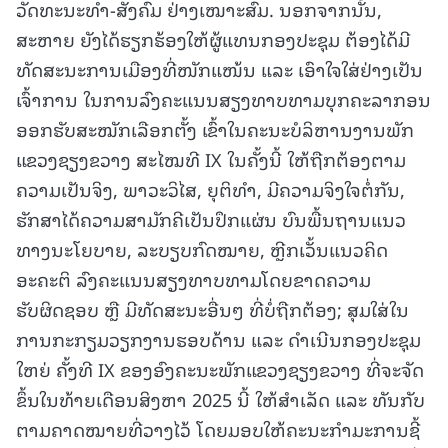
ວັດທະນະທຳ-ສັງຄົມ ຢ່າງເໝາະສົມ. ນອກຈາກນັ້ນ,
ສະຫາຍ ຍັງໄດ້ຮຽກຮ້ອງໃຫ້ຜູ້ແທນກອງປະຊຸມ ຕ້ອງໄດ້ມີ
ທັດສະນະການເມືອງທີ່ໜັກແໜ້ນ ແລະ ເອົາໃຈໃສ່ຢ່າງເປັນ
ເຈົ້າການ ໃນການລົງຄະແນນສຽງທາບທາມບຸກຄະລາກອນ
ອອກຮັບສະໝັກເລືອກຕັ້ງ ເຂົ້າໃນຄະນະບໍລິຫານງານພັກ
ແຂວງຊຽງຂວາງ ສະໄໝທີ IX ໃນຄັ້ງນີ້ ໃຫ້ຖືກຕ້ອງຕາມ
ຄວາມເປັນຈິງ, ພາວະວິໄສ, ຍຸຕິທຳ, ມີຄວາມຈິງໃຈຕໍ່ກັນ,
ຮັກສາໄດ້ຄວາມສາມັກຄີເປັນປຶກແຜ່ນ ບົນພື້ນຖານແນວ
ທາງນະໂຍບາຍ, ລະບຽບກົດໝາຍ, ຫຼີກເວັ້ນແນວຄິດ
ອະຄະຕິ ລົງຄະແນນສຽງທາບທາມໂດຍຂາດຄວາມ
ຮັບຜິດຊອບ ຫຼື ມີທັດສະນະອື່ນໆ ທີ່ບໍ່ຖືກຕ້ອງ; ສຸມໃສ່ໃນ
ການກະກຽມວຽກງານຮອບດ້ານ ແລະ ດໍາເນີນກອງປະຊຸມ
ໃຫຍ່ ຄັ້ງທີ IX ຂອງອົງຄະນະພັກແຂວງຊຽງຂວາງ ທີ່ຈະຈັດ
ຂຶ້ນໃນທ້າຍເດືອນສິງຫາ 2025 ນີ້ ໃຫ້ສໍາເລັດ ແລະ ທັນກັບ
ຕາມຄາດໝາຍທີ່ວາງໄວ້ ໂດຍມອບໃຫ້ຄະນະກໍາມະການຊີ້