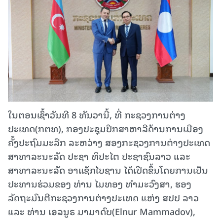
ໃນຕອນເຊົ້າວັນທີ 8 ທັນວານີ້, ທີ່ ກະຊວງການຕ່າງ
ປະເທດ(ກຕທ), ກອງປະຊຸມປຶກສາຫາລືດ້ານການເມືອງ
ຄັ້ງປະຖົມມະລືກ ລະຫວ່າງ ສອງກະຊວງການຕ່າງປະເທດ
ສາທາລະນະລັດ ປະຊາ ທິປະໄຕ ປະຊາຊົນລາວ ແລະ
ສາທາລະນະລັດ ອາແຊັກໄບຊານ ໄດ້ເປີດຂຶ້ນໂດຍການເປັນ
ປະທານຮ່ວມຂອງ ທ່ານ ໄມທອງ ທໍາມະວົງສາ, ຮອງ
ລັດຖະມົນຕີກະຊວງການຕ່າງປະເທດ ແຫ່ງ ສປປ ລາວ
ແລະ ທ່ານ ເອລນູຣ ມາມາດົບ(Elnur Mammadov),