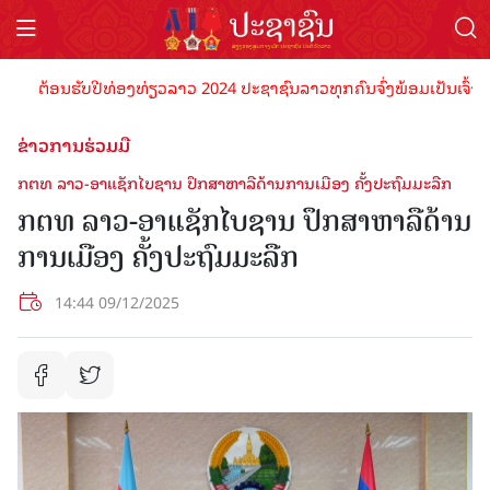
ຕ້ອນຮັບປີທ່ອງທ່ຽວລາວ 2024 ປະຊາຊົນລາວທຸກຄົນຈົ່ງພ້ອມເປັນເຈົ້າພາບທີ່
ຂ່າວການຮ່ວມມື
ກຕທ ລາວ-ອາແຊັກໄບຊານ ປຶກສາຫາລືດ້ານການເມືອງ ຄັ້ງປະຖົມມະລືກ
ກຕທ ລາວ-ອາແຊັກໄບຊານ ປຶກສາຫາລືດ້ານ
ການເມືອງ ຄັ້ງປະຖົມມະລືກ
14:44 09/12/2025