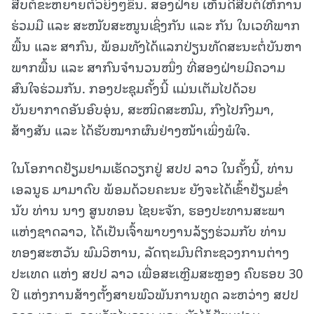
ສືບຕໍ່ຂະຫຍາຍຕົວຍິ່ງໆຂຶ້ນ. ສອງຝ່າຍ ເຫັນດີສືບຕໍ່ໃຫ້ການ
ຮ່ວມມື ແລະ ສະໜັບສະໜູນເຊິ່ງກັນ ແລະ ກັນ ໃນເວທີພາກ
ພື້ນ ແລະ ສາກົນ, ພ້ອມທັງໄດ້ແລກປ່ຽນທັດສະນະຕໍ່ບັນຫາ
ພາກພື້ນ ແລະ ສາກົນຈໍານວນໜຶ່ງ ທີ່ສອງຝ່າຍມີຄວາມ
ສົນໃຈຮ່ວມກັນ. ກອງປະຊຸມຄັ້ງນີ້ ແມ່ນເຕັມໄປດ້ວຍ
ບັນຍາກາດອັນອົບອຸ່ນ, ສະໜິດສະໜົມ, ກົງໄປກົງມາ,
ສ້າງສັນ ແລະ ໄດ້ຮັບໝາກຜົນຢ່າງໜ້າເພິ່ງພໍໃຈ.
ໃນໂອກາດຢ້ຽມຢາມເຮັດວຽກຢູ່ ສປປ ລາວ ໃນຄັ້ງນີ້, ທ່ານ
ເອລນູຣ ມາມາດົບ ພ້ອມດ້ວຍຄະນະ ຍັງຈະໄດ້ເຂົ້າຢ້ຽມຂໍ່າ
ນັບ ທ່ານ ນາງ ສູນທອນ ໄຊຍະຈັກ, ຮອງປະທານສະພາ
ແຫ່ງຊາດລາວ, ໄດ້ເປັນເຈົ້າພາບງານລ້ຽງຮ່ວມກັບ ທ່ານ
ທອງສະຫວັນ ພົມວິຫານ, ລັດຖະມົນຕີກະຊວງການຕ່າງ
ປະເທດ ແຫ່ງ ສປປ ລາວ ເພື່ອສະເຫຼີມສະຫຼອງ ຄົບຮອບ 30
ປີ ແຫ່ງການສ້າງຕັ້ງສາຍພົວພັນການທູດ ລະຫວ່າງ ສປປ