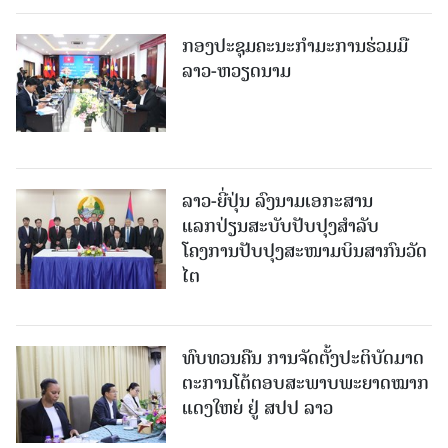
ກອງປະຊຸມຄະນະກຳມະການຮ່ວມມື
ລາວ-ຫວຽດນາມ
ລາວ-ຍີ່ປຸ່ນ ລົງນາມເອກະສານ
ແລກປ່ຽນສະບັບປັບປຸງສໍາລັບ
ໂຄງການປັບປຸງສະໜາມບິນສາກົນວັດ
ໄຕ
ທົບທວນຄືນ ການຈັດຕັ້ງປະຕິບັດມາດ
ຕະການໂຕ້ຕອບສະພາບພະຍາດໝາກ
ແດງໃຫຍ່ ຢູ່ ສປປ ລາວ