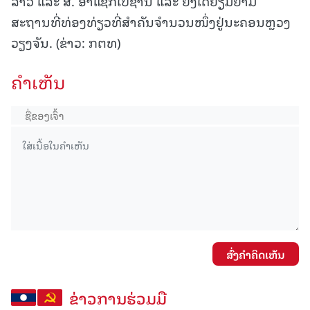
ລາວ ແລະ ສ. ອາແຊັກໄບຊານ ແລະ ຍັງໄດ້ຢ້ຽມຢາມ
ສະຖານທີ່ທ່ອງທ່ຽວທີ່ສໍາຄັນຈໍານວນໜຶ່ງຢູ່ນະຄອນຫຼວງ
ວຽງຈັນ. (ຂ່າວ: ກຕທ)
ຄໍາເຫັນ
ສົ່ງຄໍາຄິດເຫັນ
ຂ່າວການຮ່ວມມື