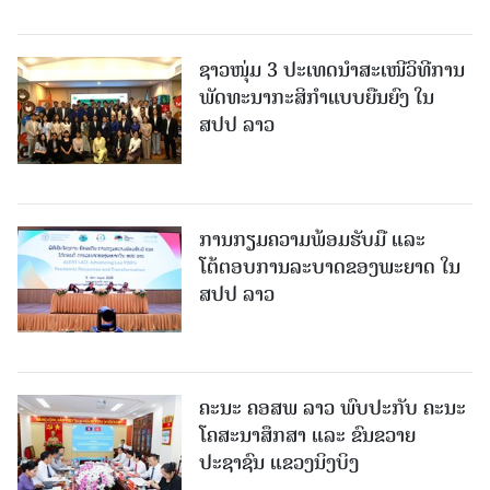
ຊາວໜຸ່ມ 3 ປະເທດນຳສະເໜີວິທີການ
ພັດທະນາກະສິກຳແບບຍືນຍົງ ໃນ
ສປປ ລາວ
ການກຽມຄວາມພ້ອມຮັບມື ແລະ
ໂຕ້ຕອບການລະບາດຂອງພະຍາດ ໃນ
ສປປ ລາວ
ຄະນະ ຄອສພ ລາວ ພົບປະກັບ ຄະນະ
ໂຄສະນາສຶກສາ ແລະ ຂົນຂວາຍ
ປະຊາຊົນ ແຂວງນິງບິງ