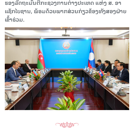
ຮອງລັດຖະມົນຕີກະຊວງການຕ່າງປະເທດ ແຫ່ງ ສ. ອາ
ແຊັກໄບຊານ, ພ້ອມດ້ວຍພາກສ່ວນກ່ຽວຂ້ອງທັງສອງຝ່າຍ
ເຂົ້າຮ່ວມ.