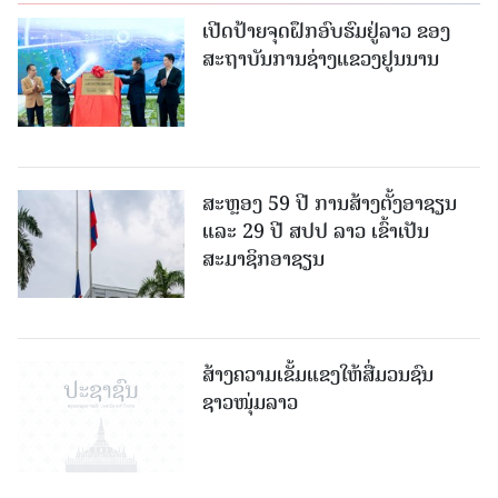
ເປີດປ້າຍຈຸດຝຶກອົບຮົມຢູ່ລາວ ຂອງ
ສະຖາບັນການຊ່າງແຂວງຢູນນານ
ສະຫຼອງ 59 ປີ ການສ້າງຕັ້ງອາຊຽນ
ແລະ 29 ປີ ສປປ ລາວ ເຂົ້າເປັນ
ສະມາຊິກອາຊຽນ
ສ້າງຄວາມເຂັ້ມແຂງໃຫ້ສື່ມວນຊົນ
ຊາວໜຸ່ມລາວ