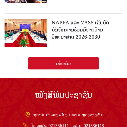
NAPPA ແລະ VASS ເຊັນບົດ
ບັນທຶກການຮ່ວມມືທາງດ້ານ
ວິທະຍາສາດ 2026-2030
ເພີ່ມເຕີມ
ໜັງສືພິມປະຊາຊົນ
ຖະໜົນກຳແພງເມືອງ ນະຄອນຫຼວງວຽງຈັນ
ໂທລະສັບ: 021336111 - ແຟັກ: 021336113