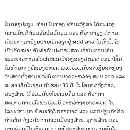
ໃນກອງປະຊຸມ, ທ່ານ ໄມທອງ ທໍາມະວົງສາ ໄດ້ສະແດງ
ຄວາມຍິນດີຕ້ອນຮັບອັນອົບອຸ່ນ ແລະ ຕີລາຄາສູງ ຕໍ່ການ
ເດີນທາງມາຢ້ຽມຢາມເຮັດວຽກຢູ່ ສປປ ລາວ ໃນຄັ້ງນີ້, ຊຶ່ງ
ເປັນຂີດໝາຍອັນສຳຄັນປະກອບສ່ວນເຂົ້າໃນການເສີມ
ຂະຫຍາຍການພົວພັນຮ່ວມມືຂອງສອງປະເທດ ແລະ ມີຂຶ້ນ
ໃນທ່າມກາງທີ່ສອງປະເທດພວມຮ່ວມກັນສະເຫຼີມສະຫຼອງ
ວັນສ້າງຕັ້ງສາຍພົວພັນການທູດລະຫວ່າງ ສປປ ລາວ ແລະ
ສ. ອາແຊັກໄບຊານ ຄົບຮອບ 30 ປີ. ໃນໂອກາດດັ່ງກ່າວ,
ສອງຝ່າຍ ໄດ້ຮ່ວມກັນທົບທວນຄືນ ແລະ ຕີລາຄາ
ສະພາບການພົວພັນຮ່ວມມື ລະຫວ່າງສອງປະເທດ ໃນ
ໄລຍະຜ່ານມາ ພ້ອມທັງປຶກສາຫາລື ແລະ ແລກປ່ຽນຄໍາຄິດ
ຄໍາເຫັນ ກ່ຽວກັບການຮ່ວມມືສອງຝ່າຍ, ຫຼາຍຝ່າຍ ແລະ
ການຮ່ວມມືໃນຂົງເຂດຕ່າງໆທີ່ສອງຝ່າຍມາຄວາມສົນໃຈ