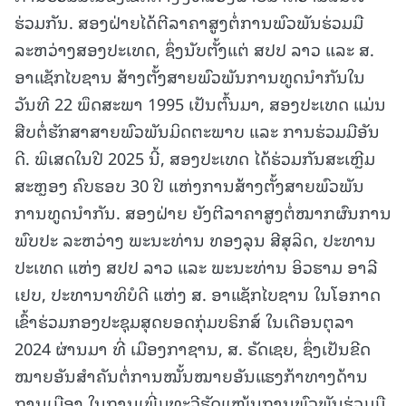
ຮ່ວມກັນ. ສອງຝ່າຍໄດ້ຕີລາຄາສູງຕໍ່ການພົວພັນຮ່ວມມື
ລະຫວ່າງສອງປະເທດ, ຊຶ່ງນັບຕັ້ງແຕ່ ສປປ ລາວ ແລະ ສ.
ອາແຊັກໄບຊານ ສ້າງຕັ້ງສາຍພົວພັນການທູດນຳກັນໃນ
ວັນທີ 22 ພຶດສະພາ 1995 ເປັນຕົ້ນມາ, ສອງປະເທດ ແມ່ນ
ສືບຕໍ່ຮັກສາສາຍພົວພັນມິດຕະພາບ ແລະ ການຮ່ວມມືອັນ
ດີ. ພິເສດໃນປີ 2025 ນີ້, ສອງປະເທດ ໄດ້ຮ່ວມກັນສະເຫຼີມ
ສະຫຼອງ ຄົບຮອບ 30 ປີ ແຫ່ງການສ້າງຕັ້ງສາຍພົວພັນ
ການທູດນໍາກັນ. ສອງຝ່າຍ ຍັງຕີລາຄາສູງຕໍ່ໝາກຜົນການ
ພົບປະ ລະຫວ່າງ ພະນະທ່ານ ທອງລຸນ ສີສຸລິດ, ປະທານ
ປະເທດ ແຫ່ງ ສປປ ລາວ ແລະ ພະນະທ່ານ ອິວຮາມ ອາລີ
ເຢບ, ປະທານາທິບໍດີ ແຫ່ງ ສ. ອາແຊັກໄບຊານ ໃນໂອກາດ
ເຂົ້າຮ່ວມກອງປະຊຸມສຸດຍອດກຸ່ມບຣິກສ໌ ໃນເດືອນຕຸລາ
2024 ຜ່ານມາ ທີ່ ເມືອງກາຊານ, ສ. ຣັດເຊຍ, ຊຶ່ງເປັນຂີດ
ໝາຍອັນສໍາຄັນຕໍ່ການໝັ້ນໝາຍອັນແຮງກ້າທາງດ້ານ
ການເມືອງ ໃນການເພີ່ມທະວີຮັດແໜ້ນການພົວພັນຮ່ວມມື