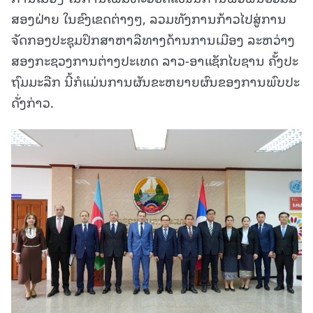
ສອງຝ່າຍ ໃນຂົງເຂດຕ່າງໆ, ລວມທັງການກ້າວໄປສູ່ການ
ຈັດກອງປະຊຸມປຶກສາຫາລືທາງດ້ານການເມືອງ ລະຫວ່າງ
ສອງກະຊວງການຕ່າງປະເທດ ລາວ-ອາແຊັກໄບຊານ ຄັ້ງປະ
ຖົມມະລືກ ນີ້ກໍແມ່ນການຜັນຂະຫຍາຍຜົນຂອງການພົບປະ
ດັ່ງກ່າວ.