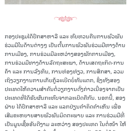
ກອງປະຊຸມໄດ້ປຶກສາຫາລື ແລະ ທົບທວນຄືນການພົວພັນ
ຮ່ວມມືໃນດ້ານຕ່າງໆ ເປັນຕົ້ນການພົວພັນຮ່ວມມືທາງດ້ານ
ການເມືອງ, ການຮ່ວມມືລະຫວ່າງສອງພັກການເມືອງ,
ການຮ່ວມມືທາງດ້ານລັດຖະສະພາ, ດ້ານເສດຖະກິດ-ການ
ຄ້າ ແລະ ການລົງທຶນ, ການທ່ອງທ່ຽວ, ການສຶກສາ, ລວມ
ເຖິງວຽກງານການເກັບກູ້ລະເບີດບໍ່ທັນແຕກ, ຊຶ່ງທັງສອງ
ປະເທດໃຫ້ຄວາມສໍາຄັນຕໍ່ວຽກງານດັ່ງກ່າວເນື່ອງຈາກເປັນ
ປະເທດທີ່ໄດ້ຮັບຜົນກະທົບຈາກລະເບີດຄືກັນ. ນອກນີ້, ສອງ
ຝ່າຍ ໄດ້ປຶກສາຫາລື ແລະ ແລກປ່ຽນຄຳຄິດຄຳເຫັນ ເພື່ອ
ເສີມຂະຫຍາຍສາຍພົວພັນມິດຕະພາບ ແລະ ການຮ່ວມມືທີ່
ເປັນມູນເຊື້ອອັນດີງາມ ລະຫວ່າງ ສອງປະເທດ ໃນຕໍ່ໜ້າ ໃຫ້