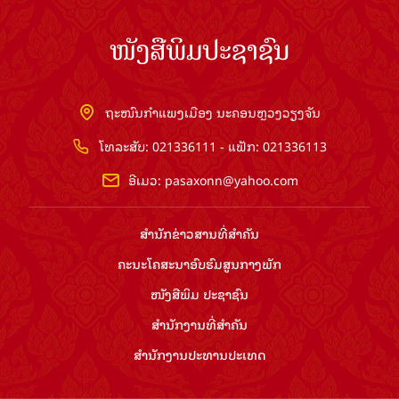
ໜັງສືພິມປະຊາຊົນ
ຖະໜົນກຳແພງເມືອງ ນະຄອນຫຼວງວຽງຈັນ
ໂທລະສັບ: 021336111 - ແຟັກ: 021336113
ອີເມວ:
pasaxonn@yahoo.com
ສຳ​ນັກ​ຂ່າວ​ສານ​ທີ່​ສຳ​ຄັນ​
ຄະນະໂຄສະນາອົບຮົມ​ສູນ​ກາງ​ພັກ
ໜັງສືພິມ ປະ​ຊາ​ຊົນ
ສຳ​ນັກ​ງານ​ທີ່​ສຳ​ຄັນ
ສຳ​ນັກ​ງານ​ປະ​ທານ​ປະ​ເທດ