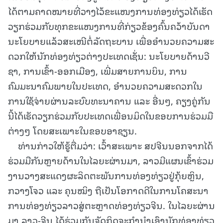
ໄດ້ຕາມຄາດໝາຍທີ່ວາງໄວ້ຂະແໜງການທ່ອງທ່ຽວໄດ້ເຮັດ
ວຽກຮ່ວມກັບທຸກຂະແໜງການທີ່ກ່ຽວຂ້ອງຄົ້ນຄວ້າບັນດາ
ນະໂຍບາຍແລ້ວສະເໜີຕໍ່ລັດຖະບານ ເພື່ອອໍານວຍຄວາມສະ
ດວກໃຫ້ນັກທ່ອງທ່ຽວຕ່າງປະເທດເຊັ່ນ: ນະໂຍບາຍດ້ານວີ
ຊາ, ການເຂົ້າ-ອອກເມືອງ, ເພີ່ມສາຍການບິນ, ການ
ຄົມມະນາຄົມພາຍໃນປະເທດ, ອໍານວຍຄວາມສະດວກໃນ
ການໃຊ້ຈ່າຍຜ່ານລະບົບທະນາຄານ ແລະ ອື່ນໆ, ຄຽງຄູ່ກັນ
ນີ້ໄດ້ເຮັດວຽກຮ່ວມກັບປະເທດເພື່ອນມິດໃນຂອບການຮ່ວມມື
ຕ່າງໆ ໂດຍສະເພາະໃນຂອບອາຊຽນ.
ທ່ານກ່າວໃຫ້ຮູ້ຕື່ມວ່າ: ເວົ້າສະເພາະ ສປຈີນນອກຈາກໄດ້
ຮ່ວມມືກັນຫຼາຍດ້ານໃນໄລຍະຜ່ານມາ, ລາວມີແຜນເຂົ້າຮ່ວມ
ງານວາງສະແດງຜະລິດຕະພັນການທ່ອງທ່ຽວຢູ່ກຸ້ຍຫຼິນ,
ກວາງໂຈວ ແລະ ຄຸນໝິງ ຖືເປັນໂອກາດດີໃນການໂຄສະນາ
ການທ່ອງທ່ຽວລາວສູ່ຕະຫຼາດທ່ອງທ່ຽວຈີນ. ໃນໄລຍະຜ່ານ
ມາ ລາວ-ຈີນ ໄດ້ຮ່ວມກັນຈັດກິດຈະກໍານໍາເອົານັກທ່ອງທ່ຽວ