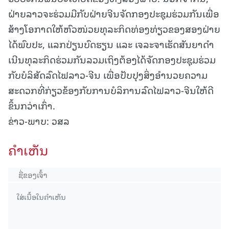
ຝ່າຍລາວຈະຮ່ວມມືກັບຝ່າຍຈີນຈັດກອງປະຊຸມຮ່ວມກັນເພື່ອ
ສ້າງໂອກາດໃຫ້ຫົວໜ່ວຍທຸລະກິດທ່ອງທ່ຽວຂອງສອງຝ່າຍ
ໄດ້ພົບປະ, ແລກປ່ຽນບົດຮຽນ ແລະ ເຈລະຈາເຮັດສັນຍາດໍາ
ເນີນທຸລະກິດຮ່ວມກັນລວມເຖິງຕ້ອງໄດ້ຈັດກອງປະຊຸມຮ່ວມ
ກັບບໍລິສັດລົດໄຟລາວ-ຈີນ ເພື່ອປັບປຸງສິ່ງອໍານວຍຄວາມ
ສະດວກທີ່ກ່ຽວຂ້ອງກັບການບໍລິການລົດໄຟລາວ-ຈີນໃຫ້ດີ
ຂຶ້ນກວ່າເກົ່າ.
ຂ່າວ-ພາບ: ວສລ
ຄໍາເຫັນ