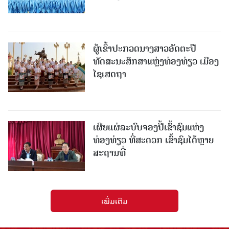
ຜູ້ເຂົ້າປະກວດນາງສາວອັດຕະປື
ທັດສະນະສຶກສາແຫຼ່ງທ່ອງທ່ຽວ ເມືອງ
ໄຊເສດຖາ
ເຜີຍແຜ່ລະບົບຈອງປີ້ເຂົ້າຊົມແຫ່ງ
ທ່ອງທ່ຽວ ທີ່ສະດວກ ເຂົ້າຊົມໄດ້ຫຼາຍ
ສະຖານທີ່
ເພີ່ມເຕີມ