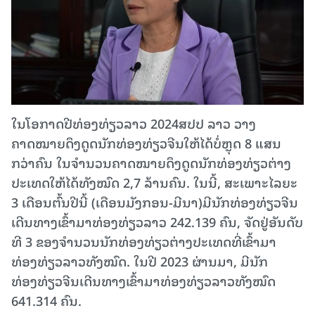
ໃນໂອກາດປີທ່ອງທ່ຽວລາວ 2024ສປປ ລາວ ວາງ
ຄາດໝາຍດຶງດູດນັກທ່ອງທ່ຽວຈີນໃຫ້ໄດ້ບໍ່ຫຼຸດ 8 ແສນ
ກວ່າຄົນ ໃນຈໍານວນຄາດໝາຍດຶງດູດນັກທ່ອງທ່ຽວຕ່າງ
ປະເທດໃຫ້ໄດ້ທັງໝົດ 2,7 ລ້ານຄົນ. ໃນນີ້, ສະເພາະໄລຍະ
3 ເດືອນຕົ້ນປີນີ້ (ເດືອນມັງກອນ-ມີນາ)ມີນັກທ່ອງທ່ຽວຈີນ
ເດີນທາງເຂົ້າມາທ່ອງທ່ຽວລາວ 242.139 ຄົນ, ຈັດຢູ່ອັນດັບ
ທີ 3 ຂອງຈໍານວນນັກທ່ອງທ່ຽວຕ່າງປະເທດທີ່ເຂົ້າມາ
ທ່ອງທ່ຽວລາວທັງໝົດ. ໃນປີ 2023 ຜ່ານມາ, ມີນັກ
ທ່ອງທ່ຽວຈີນເດີນທາງເຂົ້າມາທ່ອງທ່ຽວລາວທັງໝົດ
641.314 ຄົນ.