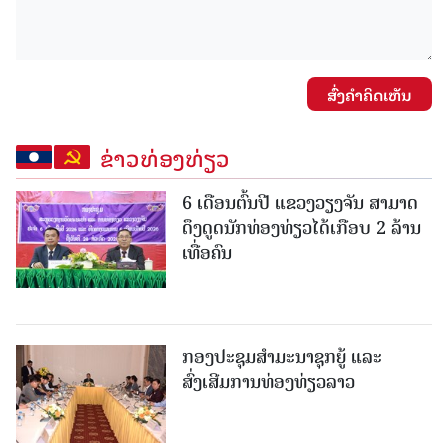
ສົ່ງຄໍາຄິດເຫັນ
ຂ່າວທ່ອງທ່ຽວ
6 ເດືອນຕົ້ນປີ ແຂວງວຽງຈັນ ສາມາດ
ດຶງດູດນັກທ່ອງທ່ຽວໄດ້ເກືອບ 2 ລ້ານ
ເທື່ອຄົນ
ກອງປະຊຸມສຳມະນາຊຸກຍູ້ ແລະ
ສົ່ງເສີມການທ່ອງທ່ຽວລາວ