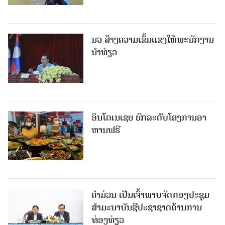
ນວ ສ້າງຄວາມເຂັ້ມແຂງໃຫ້ພະນັກງານ
ນຳທ່ຽວ
ອິນໂດເນເຊຍ ຍົກລະດັບໂຄງການອາ
ຫານຟຣີ
ຄໍາມ່ວນ ເປັນເຈົ້າພາບຈັດກອງປະຊຸມ
ສຳມະນາບັນຊີປະຊາຊາດດ້ານການ
ທ່ອງທ່ຽວ