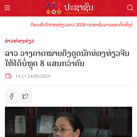
ຕ້ອນຮັບປີທ່ອງທ່ຽວລາວ 2024 ປະຊາຊົນລາວທຸກຄົນຈົ່ງພ້ອມເປັນເ
ຂ່າວທ່ອງທ່ຽວ
ລາວ ວາງຄາດໝາຍດຶງດູດນັກທ່ອງທ່ຽວຈີນ
ໃຫ້ໄດ້ບໍ່ຫຼຸດ 8 ແສນກວ່າຄົນ
14:21 24/05/2024