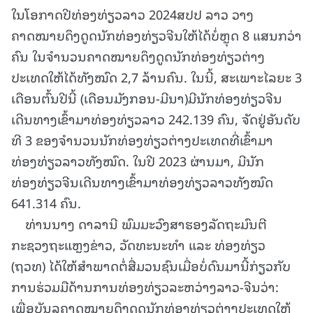
ໃນໂອກາດປີທ່ອງທ່ຽວລາວ 2024ສປປ ລາວ ວາງ
ຄາດໝາຍດຶງດູດນັກທ່ອງທ່ຽວຈີນໃຫ້ໄດ້ບໍ່ຫຼຸດ 8 ແສນກວ່າ
ຄົນ ໃນຈໍານວນຄາດໝາຍດຶງດູດນັກທ່ອງທ່ຽວຕ່າງ
ປະເທດໃຫ້ໄດ້ທັງໝົດ 2,7 ລ້ານຄົນ. ໃນນີ້, ສະເພາະໄລຍະ 3
ເດືອນຕົ້ນປີນີ້ (ເດືອນມັງກອນ-ມີນາ)ມີນັກທ່ອງທ່ຽວຈີນ
ເດີນທາງເຂົ້າມາທ່ອງທ່ຽວລາວ 242.139 ຄົນ, ຈັດຢູ່ອັນດັບ
ທີ 3 ຂອງຈໍານວນນັກທ່ອງທ່ຽວຕ່າງປະເທດທີ່ເຂົ້າມາ
ທ່ອງທ່ຽວລາວທັງໝົດ. ໃນປີ 2023 ຜ່ານມາ, ມີນັກ
ທ່ອງທ່ຽວຈີນເດີນທາງເຂົ້າມາທ່ອງທ່ຽວລາວທັງໝົດ
641.314 ຄົນ.
ທ່ານນາງ ດາລານີ ພົມມະວົງສາຮອງລັດຖະມົນຕີ
ກະຊວງຖະແຫຼງຂ່າວ, ວັດທະນະທໍາ ແລະ ທ່ອງທ່ຽວ
(ຖວທ) ໄດ້ໃຫ້ສໍາພາດຕໍ່ສື່ມວນຊົນເມື່ອບໍ່ດົນມານີ້ກ່ຽວກັບ
ການຮ່ວມມືດ້ານການທ່ອງທ່ຽວລະຫວ່າງລາວ-ຈີນວ່າ:
ເພື່ອບັນລຸຄາດໝາຍດຶງດູດນັກທ່ອງທ່ຽວຕ່າງປະເທດໃຫ້