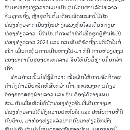
ຈີນມາທ່ອງທ່ຽວລາວແບບເປັນກຸ່ມໂດຍຜ່ານລົດໄຟລາວ-
ຈີນຫຼາຍຄັ້ງ, ຫຼ້າສຸດໃນຕົ້ນເດືອນພຶດສະພານີ້ມີນັກ
ທ່ອງທ່ຽວຈາກເມືອງກຸ້ຍຢາງແຂວງກຸ້ຍໂຈວເດີນທາງມາ
ທ່ອງທ່ຽວລາວ. ນີ້ຖືເປັນກິດຈະກໍາທີ່ດີເພື່ອຊຸກຍູ້ສົ່ງເສີມປີ
ທ່ອງທ່ຽວລາວ 2024 ແລະ ຄວນສືບຕໍ່ຈັດຕັ້ງປະຕິບັດໃນຕໍ່
ໜ້າ ເພື່ອກະຕຸ້ນການເດີນທາງໄປ-ມາ ກໍຄື ການທ່ອງທ່ຽວ
ຂອງປະຊາຊົນສອງປະເທດລາວ-ຈີນໃຫ້ນັບມື້ຫຼາຍຂຶ້ນກວ່າ
ເກົ່າ.
ທ່ານກ່າວເນັ້ນໃຫ້ຮູ້ອີກວ່າ: ເພື່ອເຮັດໃຫ້ການຈັດກິດຈະ
ກໍາດັ່ງກ່າວມີປະສິດທິຜົນກວ່າເກົ່າ, ຂະແໜງການກ່ຽວ
ຂ້ອງຂອງສອງຝ່າຍລາວ ແລະ ຈີນ ຕ້ອງໄດ້ວາງແຜນ
ຮ່ວມກັນເພື່ອເຮັດໃຫ້ນັກທ່ອງທ່ຽວຈີນທີ່ເດີນທາງມາ
ທ່ອງທ່ຽວລາວໄດ້ທັງຄວາມປະທັບໃຈ ແລະ ປະສົບການທີ່ດີ
ກັບບ້ານ, ມາທ່ອງທ່ຽວແລ້ວຢາກກັບມາທ່ຽວອີກທັງ
ຮັບປະກັນຜົນປະໂຫຍດຂອງທັງສອງຝ່າຍ. ນອກຈາກນີ້,