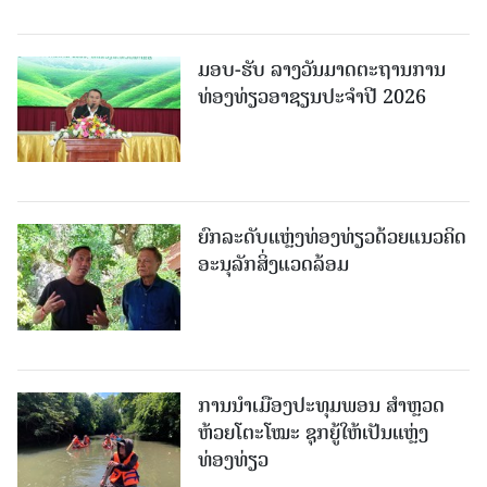
ມອບ-ຮັບ ລາງວັນມາດຕະຖານການ
ທ່ອງທ່ຽວອາຊຽນປະຈຳປີ 2026
ຍົກລະດັບແຫຼ່ງທ່ອງທ່ຽວດ້ວຍແນວຄິດ
ອະນຸລັກສິ່ງແວດລ້ອມ
ການນຳເມືອງປະທຸມພອນ ສຳຫຼວດ
ຫ້ວຍໂຕະໂໝະ ຊຸກຍູ້ໃຫ້ເປັນແຫຼ່ງ
ທ່ອງທ່ຽວ