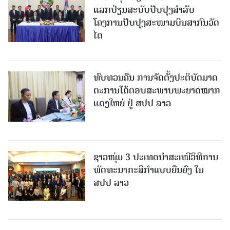
ແລກປ່ຽນສະບັບປັບປຸງສໍາລັບ
ໂຄງການປັບປຸງສະໜາມບິນສາກົນວັດ
ໄຕ
ທົບທວນຄືນ ການຈັດຕັ້ງປະຕິບັດມາດ
ຕະການໂຕ້ຕອບສະພາບພະຍາດໝາກ
ແດງໃຫຍ່ ຢູ່ ສປປ ລາວ
ຊາວໜຸ່ມ 3 ປະເທດນຳສະເໜີວິທີການ
ພັດທະນາກະສິກຳແບບຍືນຍົງ ໃນ
ສປປ ລາວ