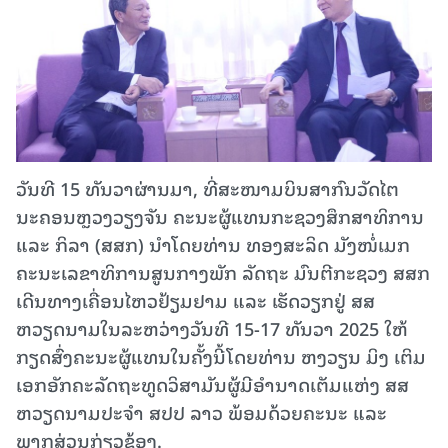
ວັນທີ 15 ທັນວາຜ່ານມາ, ທີ່ສະໜາມບິນສາກົນວັດໄຕ
ນະຄອນຫຼວງວຽງຈັນ ຄະນະຜູ້ແທນກະຊວງສຶກສາທິການ
ແລະ ກິລາ (ສສກ) ນຳໂດຍທ່ານ ທອງສະລິດ ມັງໜໍ່ເມກ
ຄະນະເລຂາທິການສູນກາງພັກ ລັດຖະ ມົນຕີກະຊວງ ສສກ
ເດີນທາງເຄື່ອນໄຫວຢ້ຽມຢາມ ແລະ ເຮັດວຽກຢູ່ ສສ
ຫວຽດນາມໃນລະຫວ່າງວັນທີ 15-17 ທັນວາ 2025 ໃຫ້
ກຽດສົ່ງຄະນະຜູ້ແທນໃນຄັ້ງນີ້ໂດຍທ່ານ ຫງວຽນ ມິງ ເຕິມ
ເອກອັກຄະລັດຖະທູດວິສາມັນຜູ້ມີອຳນາດເຕັມແຫ່ງ ສສ
ຫວຽດນາມປະຈຳ ສປປ ລາວ ພ້ອມດ້ວຍຄະນະ ແລະ
ພາກສ່ວນກ່ຽວຂ້ອງ.