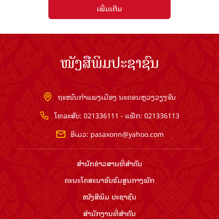
ເພີ່ມເຕີມ
ໜັງສືພິມປະຊາຊົນ
ຖະໜົນກຳແພງເມືອງ ນະຄອນຫຼວງວຽງຈັນ
ໂທລະສັບ: 021336111 - ແຟັກ: 021336113
ອີເມວ:
pasaxonn@yahoo.com
ສຳ​ນັກ​ຂ່າວ​ສານ​ທີ່​ສຳ​ຄັນ​
ຄະນະໂຄສະນາອົບຮົມ​ສູນ​ກາງ​ພັກ
ໜັງສືພິມ ປະ​ຊາ​ຊົນ
ສຳ​ນັກ​ງານ​ທີ່​ສຳ​ຄັນ