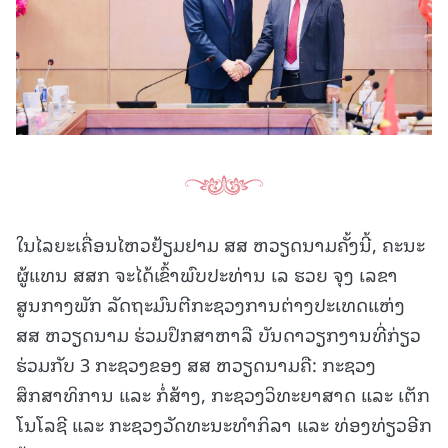
ໃນໄລຍະເຄື່ອນໄຫວຢ້ຽມຢາມ ສສ ຫວຽດນາມຄັ້ງນີ້, ຄະນະ
ຜູ້ແທນ ສສກ ຈະໄດ້ເຂົ້າພົບປະທ່ານ ເລ ຮວຍ ຈຸງ ເລຂາ
ສູນກາງພັກ ລັດຖະມົນຕີກະຊວງການຕ່າງປະເທດແຫ່ງ
ສສ ຫວຽດນາມ ຮ່ວມປຶກສາຫາລື ບັນດາວຽກງານທີ່ກ່ຽວ
ຮ່ວມກັບ 3 ກະຊວງຂອງ ສສ ຫວຽດນາມຄື: ກະຊວງ
ສຶກສາທິການ ແລະ ກໍ່ສ້າງ, ກະຊວງວິທະຍາສາດ ແລະ ເຕັກ
ໂນໂລຊີ ແລະ ກະຊວງວັດທະນະທຳກິລາ ແລະ ທ່ອງທ່ຽວອີກ