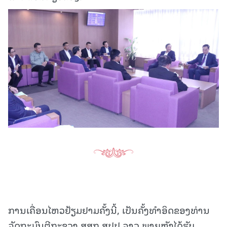
ການເຄື່ອນໄຫວຢ້ຽມຢາມຄັ້ງນີ້, ເປັນຄັ້ງທໍາອິດຂອງທ່ານ
ລັດຖະມົນຕີກະຊວງ ສສກ ສປປ ລາວ ພາຍຫຼັງໄດ້ຮັບ