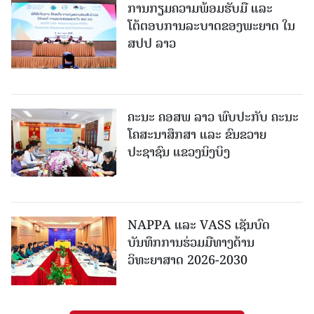
ການກຽມຄວາມພ້ອມຮັບມື ແລະ
ໂຕ້ຕອບການລະບາດຂອງພະຍາດ ໃນ
ສປປ ລາວ
ຄະນະ ຄອສພ ລາວ ພົບປະກັບ ຄະນະ
ໂຄສະນາສຶກສາ ແລະ ຂົນຂວາຍ
ປະຊາຊົນ ແຂວງນິງບິງ
NAPPA ແລະ VASS ເຊັນບົດ
ບັນທຶກການຮ່ວມມືທາງດ້ານ
ວິທະຍາສາດ 2026-2030