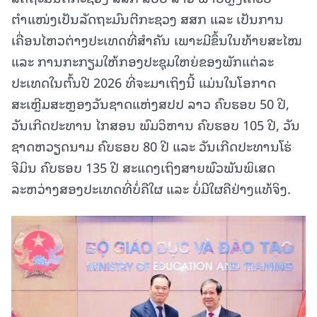
ຕຳແໜ່ງເປັນລັດຖະມົນຕີກະຊວງ ສສກ ແລະ ເປັນການ
ເຄື່ອນໄຫວຕ່າງປະເທດທີ່ສໍາຄັນ ເພາະມີຂຶ້ນໃນທ້າຍສະໄໝ
ແລະ ການກະກຽມໃຫ້ກອງປະຊຸມໃຫຍ່ຂອງພັກແຕ່ລະ
ປະເທດໃນຕົ້ນປີ 2026 ທີ່ຈະມາເຖິງນີ້ ແມ່ນໃນໂອກາດ
ສະເຫຼີມສະຫຼອງວັນຊາດແຫ່ງສປປ ລາວ ຄົບຮອບ 50 ປີ,
ວັນເກີດປະທານ ໄກສອນ ພົມວິຫານ ຄົບຮອບ 105 ປີ, ວັນ
ຊາດຫວຽດນາມ ຄົບຮອບ 80 ປີ ແລະ ວັນເກີດປະທານໂຮ່
ຈີມິນ ຄົບຮອບ 135 ປີ ສະແດງເຖິງສາຍພົວພັນພິເສດ
ລະຫວ່າງສອງປະເທດທີ່ບໍ່ຄືໃຜ ແລະ ບໍ່ມີໃຜຄືຢ່າງແທ້ຈິງ.