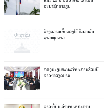
ແລະ 29 ປີ ສປປ ລາວ ເຂົ້າເປັນ
ສະມາຊິກອາຊຽນ
ສ້າງຄວາມເຂັ້ມແຂງໃຫ້ສື່ມວນຊົນ
ຊາວໜຸ່ມລາວ
ກອງປະຊຸມຄະນະກຳມະການຮ່ວມມື
ລາວ-ຫວຽດນາມ
ລາວ-ຍີ່ປຸ່ນ ລົງນາມເອກະສານ