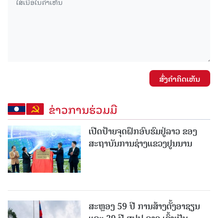
ສົ່ງຄໍາຄິດເຫັນ
ຂ່າວການຮ່ວມມື
ເປີດປ້າຍຈຸດຝຶກອົບຮົມຢູ່ລາວ ຂອງ
ສະຖາບັນການຊ່າງແຂວງຢູນນານ
ສະຫຼອງ 59 ປີ ການສ້າງຕັ້ງອາຊຽນ