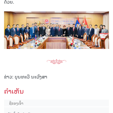
ດ້ວຍ.
ຂ່າວ: ບຸນທະວີ ນະວົງສາ
ຄໍາເຫັນ