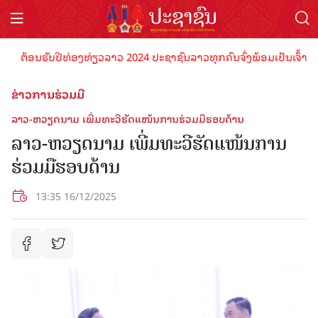
ຕ້ອນຮັບປີທ່ອງທ່ຽວລາວ 2024 ປະຊາຊົນລາວທຸກຄົນຈົ່ງພ້ອມເປັນເຈົ້າພາບທີ່ດ
ຂ່າວການຮ່ວມມື
ລາວ-ຫວຽດນາມ ເພີ່ມທະວີຮັດແໜ້ນການຮ່ວມມືຮອບດ້ານ
ລາວ-ຫວຽດນາມ ເພີ່ມທະວີຮັດແໜ້ນການ
ຮ່ວມມືຮອບດ້ານ
13:35 16/12/2025