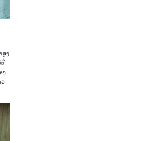
າສູງ
ທີ່
ສອງ
າວ