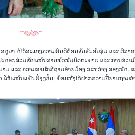
ສກູບາ ກໍໄດ້ສະແດງຄວາມຍິນດີຕ້ອນຮັບອັນອົບອຸ່ນ ແລະ ຕີລາຄ
ນການປະກອບສ່ວນຮັດແໜ້ນສາຍພົວພັນມິດຕະພາບ ແລະ ການຮ່ວມມື
ງຍາວນານ ແລະ ຄວາມສາມັກຄີຖານອ້າຍນ້ອງ ລະຫວ່າງ ສອງພັກ, 
 ໃຫ້ແໜ້ນແຟ້ນຍິ່ງໆຂຶ້ນ, ພ້ອມທັງໄດ້ຝາກຄວາມຢື້ຢາມຖາມຂ່