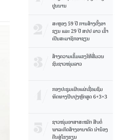
ຢູນນານ
ສະຫຼອງ 59 ປີ ການສ້າງຕັ້ງອາ
ຊຽນ ແລະ 29 ປີ ສປປ ລາວ ເຂົ້າ
ເປັນສະມາຊິກອາຊຽນ
ສ້າງຄວາມເຂັ້ມແຂງໃຫ້ສື່ມວນ
ຊົນຊາວໜຸ່ມລາວ
ກອງປະຊຸມເຜີຍແຜ່ເຊື່ອມຊຶມ
ທິດທາງປັບປຸງຫຼັກສູດ 6+3+3
ຊາວໜຸ່ມອາສາສະໝັກ ສືບຕໍ່
ພາລະກິດສ້າງອານາຄົດ ນໍານ້ອງ
ຄືນສູ່ໂຮງຮຽນ