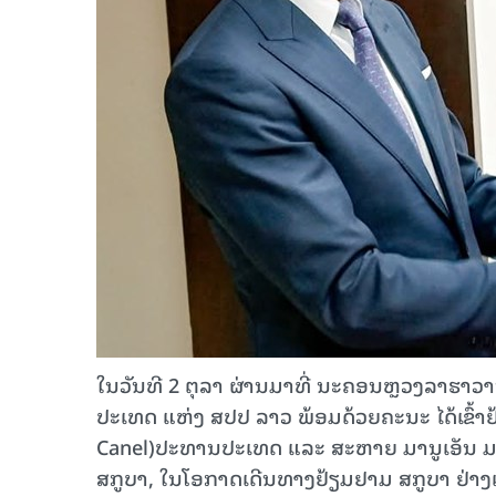
ໃນວັນທີ 2 ຕຸລາ ຜ່ານມາທີ່ ນະຄອນຫຼວງລາຮາ
ປະເທດ ແຫ່ງ ສປປ ລາວ ພ້ອມດ້ວຍຄະນະ ໄດ້ເຂົ້າຢ
Canel)ປະທານປະເທດ ແລະ ສະຫາຍ ມານູເອັນ ມາ
ສກູບາ, ໃນໂອກາດເດີນທາງຢ້ຽມຢາມ ສກູບາ ຢ່າງເ