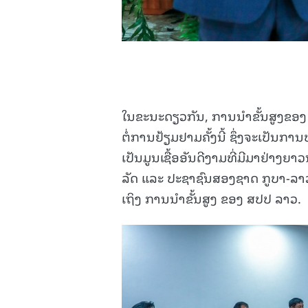
ໃນຂະນະດຽວກັນ, ການນໍາຂັ້ນສູງຂອງ 
ຕໍ່ການຢ້ຽມຢາມຄັ້ງນີ້ ຊຶ່ງຈະເປັ
ເປັນມູນເຊື້ອອັນດີງາມທີ່ມີມາຢ່າ
ລັດ ແລະ ປະຊາຊົນສອງຊາດ ກູບາ-ລາວ
ເຖິງ ການນໍາຂັ້ນສູງ ຂອງ ສປປ ລາວ.