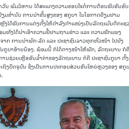
ວັນ ພົມວິຫານ ໄດ້ສະແດງຄວາມຂອບໃຈຕໍ່ການຕ້ອນຮັບອັນອົບອ
້າຢ້ຽມຂໍ່ານັບ ການນໍາຂັ້ນສູງຂອງ ສກູບາ ໃນໂອກາດຢ້ຽມຢາມ
າຍຫຼັງໄດ້ຮັບການແຕ່ງຕັ້ງໃຫ້ດໍາລົງຕໍາແໜ່ງເປັນລັດຖະມົນຕີກະຊ
ອມທັງໄດ້ນໍາເອົາຄວາມຢື້ຢາມຖາມຂ່າວ ແລະ ຄວາມຮັກແພງ
ກ ການນໍາພັກ-ລັດ ແລະ ປະຊາຊົນລາວທຸກທົ່ວໜ້າ ໄປຍັງ
ູບາອ້າຍນ້ອງ. ພ້ອມນີ້ ກໍໄດ້ຕາງໜ້າໃຫ້ພັກ, ລັດຖະບານ ກໍຄ
ຊ່ວຍເຫຼືອອັນລໍ້າຄ່າຂອງລັດຖະບານ ກໍຄື ປະຊາຊົນກູບາ ຕັ້ງ
ົນເຖິງປັດຈຸບັນ ຊຶ່ງເປັນການປະກອບສ່ວນອັນໃຫຍ່ຫຼວງຂອງ ສກູບາ
.