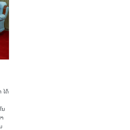
 ໄດ້
ກັນ
ສາ
ນ