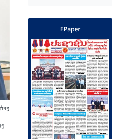
EPaper
ຕ່າງ
່ງ