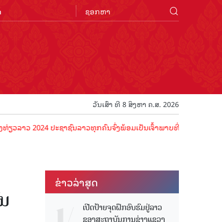
n
ວັນເສົາ ທີ 8 ສິງຫາ ຄ.ສ. 2026
4 ປະຊາຊົນລາວທຸກຄົນຈົ່ງພ້ອມເປັນເຈົ້າພາບທີ່ດີ ຕ້ອນຮັບນັກທ່ອງທ່ຽວດ້ວຍ
ຂ່າວ​ລ່າ​ສຸດ
້ນ
ເປີດປ້າຍຈຸດຝຶກອົບຮົມຢູ່ລາວ
ຂອງສະຖາບັນການຊ່າງແຂວງ