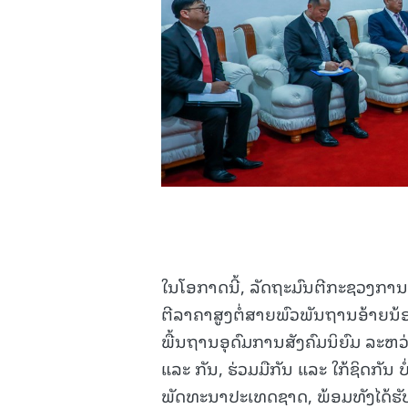
ໃນໂອກາດນີ້, ລັດຖະມົນຕີກະຊວງການຕ
ຕີລາຄາສູງຕໍ່ສາຍພົວພັນຖານອ້າຍນ້ອ
ພື້ນຖານອຸດົມການສັງຄົມນິຍົມ ລະຫວ
ແລະ ກັນ, ຮ່ວມມືກັນ ແລະ ໃກ້ຊິດກັນ ບ
ພັດທະນາປະເທດຊາດ, ພ້ອມທັງໄດ້ຮັ