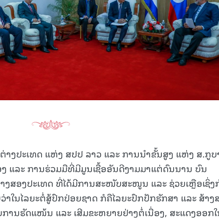
່າງປະເທດ ແຫ່ງ ສປປ ລາວ ແລະ ການນໍາຂັ້ນສູງ ແຫ່ງ ສ.ກູບາ
ງ ແລະ ການຮ່ວມມືທີ່ມີມູນເຊື້ອອັນດີງາມມາແຕ່ດົນນານ ບົນ
່າງສອງປະເທດ ທີ່ໄດ້ມີການສະໜັບສະໜູນ ແລະ ຊ່ວຍເຫຼືອເຊິ່ງ
ໍ່ວ່າໃນໄລຍະຕໍ່ສູ້ປົກປ່ອຍຊາດ ກໍຄືໄລຍະປົກປັກຮັກສາ ແລະ ສ້າງ
ບການຮັດແໜ້ນ ແລະ ເສີມຂະຫຍາຍຢ່າງຕໍ່ເນື່ອງ, ສະແດງອອກໃ