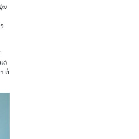
ຸ່ນ
ວງ
ື
ແຕ່
 ຕໍ່