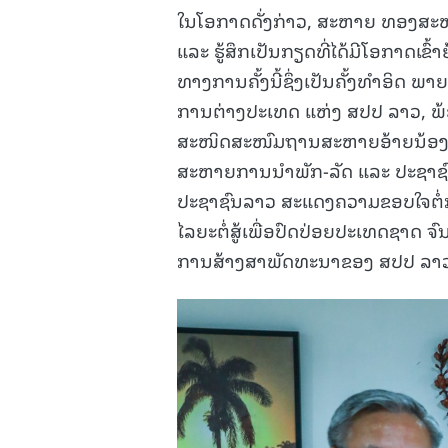
ໃນໂອກາດດັ່ງກ່າວ, ສະຫາຍ ທອງສະຫ
ແລະ ຮູ້ສຶກເປັນກຽດທີ່ໄດ້ມີໂອກາດເຂົ
ທາງການຄັ້ງນີ້ຊຶ່ງເປັນຄັ້ງທໍາອິດ ພ
ການຕ່າງປະເທດ ແຫ່ງ ສປປ ລາວ, ພ້
ສະໜິດສະໜົມຖານສະຫາຍອ້າຍນ້ອງຈາ
ສະຫາຍການນໍາພັກ-ລັດ ແລະ ປະຊາຊົນກ
ປະຊາຊົນລາວ ສະແດງຄວາມຂອບໃຈຕໍ່ການ
ໄລຍະຕໍ່ສູ້ເພື່ອປົດປ່ອຍປະເທດຊາດ ຈ
ການສ້າງສາພັດທະນາຂອງ ສປປ ລາວ