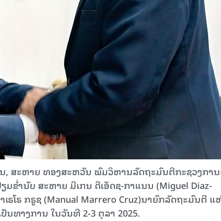
ວານ, ສະຫາຍ ທອງສະຫວັນ ພົມວິຫານລັດຖະມົນຕີກະຊວງການ
້ຽມຂໍ່ານັບ ສະຫາຍ ມີເກນ ດີເອັດຊ-ກາແນນ (Miguel Diaz-
ເຣໂຣ ກຣູຊ (Manual Marrero Cruz)ນາຍົກລັດຖະມົນຕີ ແຫ
ປັນທາງການ ໃນວັນທີ 2-3 ຕຸລາ 2025.