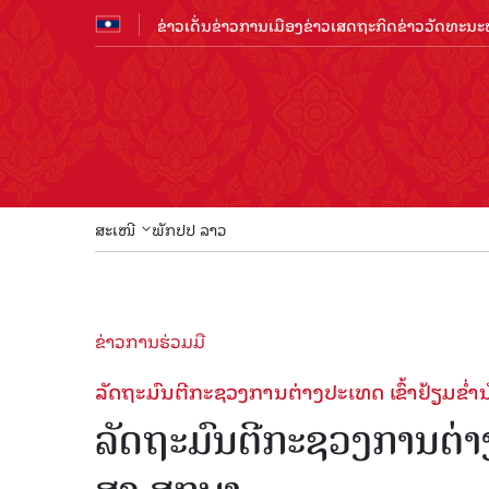
ຂ່າວເດັ່ນ
ຂ່າວການເມືອງ
ຂ່າວເສດຖະກິດ
ຂ່າວວັດທະນະທ
ສະເໜີ
ພັກປປ ລາວ
ຂ່າວການຮ່ວມມື
ລັດຖະມົນຕີກະຊວງການຕ່າງປະເທດ ເຂົ້າຢ້ຽມຂໍ່ານ
ລັດຖະມົນຕີກະຊວງການຕ່າງປ