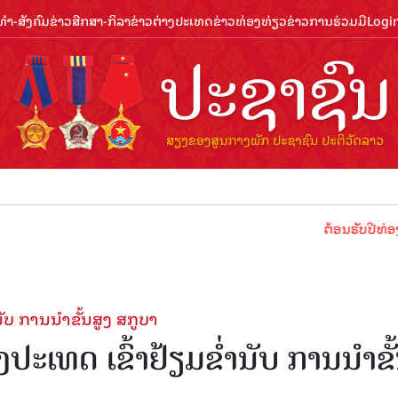
ຳ-ສັງຄົມ
ຂ່າວສືກສາ-ກິລາ
ຂ່າວຕ່າງປະເທດ
ຂ່າວທ່ອງທ່ຽວ
ຂ່າວການຮ່ວມມື
Logi
ຕ້ອນຮັບປີທ່ອງທ່ຽວລາວ 202
ັບ ການນໍາຂັ້ນສູງ ສກູບາ
ະເທດ ເຂົ້າຢ້ຽມຂໍ່ານັບ ການນໍາຂັ