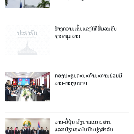
ສ້າງຄວາມເຂັ້ມແຂງໃຫ້ສື່ມວນຊົນ
ຊາວໜຸ່ມລາວ
ກອງປະຊຸມຄະນະກຳມະການຮ່ວມມື
ລາວ-ຫວຽດນາມ
ລາວ-ຍີ່ປຸ່ນ ລົງນາມເອກະສານ
ແລກປ່ຽນສະບັບປັບປຸງສໍາລັບ