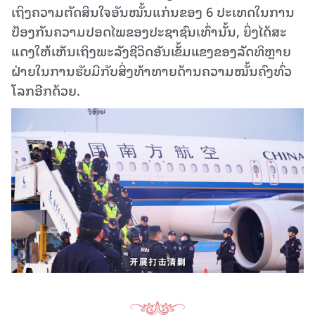
ເຖິງ​ຄວາມ​ຕັດ​ສິນ​ໃຈ​ອັນ​ໝັ້ນ​ແກ່ນ​ຂອງ 6 ປະ​ເທດໃນ​ການ​
ປ້ອງ​ກັນ​ຄວາມ​ປອດ​ໄພ​ຂອງ​ປະ​ຊ​າ​ຊົນ​ເທົ່າ​ນັ້ນ, ຍິ່ງ​ໄດ້​ສະ​
ແດງ​ໃຫ້​ເຫັນ​ເຖິງ​ພະ​ລັງ​ຊີ​ວິດ​ອັນ​ເຂັ້ມ​ແຂງ​ຂອງ​ລັດ​ທິຫຼາຍ​
ຝ່າຍໃນ​ການ​ຮັບ​ມື​ກັບ​ສິ່ງ​ທ້າ​ທາຍ​ດ້ານ​ຄວາມ​ໝັ້ນ​ຄົງ​ທົ່ວ​
ໂລກ​ອີກ​ດ້ວຍ.