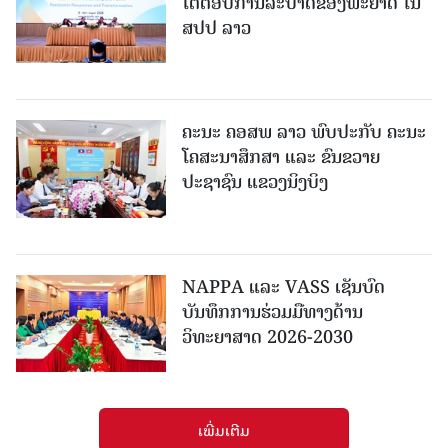
ໂຕ້ຕອບການລະບາດຂອງພະຍາດ ໃນ
ສປປ ລາວ
ຄະນະ ຄອສພ ລາວ ພົບປະກັບ ຄະນະ
ໂຄສະນາສຶກສາ ແລະ ຂົນຂວາຍ
ປະຊາຊົນ ແຂວງນິງບິງ
NAPPA ແລະ VASS ເຊັນບົດ
ບັນທຶກການຮ່ວມມືທາງດ້ານ
ວິທະຍາສາດ 2026-2030
ເພີ່ມເຕີມ