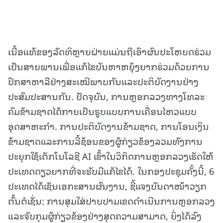
ເນື້ອແທ້ຂອງລັດທິຫຼາຍຝ່າຍແມ່ນຖືເອົາຜົນປະໂຫຍດຮ່ວມ
ເປັນສາຍພານເພື່ອແກ້ໄຂບັນຫາຫຍຸ້ງຍາກຮ່ວມດ້ວຍການ
ປຶກສາຫາລືຢ່າງສະເໝີພາບກັນແລະປະຕິບັດງານຢ່າງ
ປະສົມປະສານກັນ. ປັດຈຸບັນ, ການຫຼອກລວງທາງໂທລະ
ຄົມຂ້າມຊາດໄດ້ກາຍເປັນຮູບແບບການເຄື່ອນໄຫວແບບ
ອຸດສາຫະກຳ. ການປະຕິບັດງານຂ້າມຊາດ, ການໂອນເງິນ
ຂ້າມຊາດແລະການລີ້ຊ້ອນຂອງຜູ້ກ່ຽວຂ້ອງລວມທັງການ
ປະຍຸກໃຊ້ເຕັກໂນໂລຊີ AI ເຂົ້າໃນວິກິດການຫຼອກລວງເຮັດໃຫ້
ປະເທດດຽວຍາກທີ່ຈະຮັບມືແກ້ໄຂໄດ້. ໃນກອງປະຊຸມຄັ້ງນີ້, 6
ປະເທດໄດ້ເຊັນເອກະສານຜົນງານ, ຊີ້ແຈງບັນດາໜ້າວຽກ
ຕົ້ນຕໍເຊັ່ນ: ການສຸມໃສ່ປາບປາມເຂດດຳເນີນການຫຼອກລວງ
ແລະຈັບກຸມຜູ້ກ່ຽວຂ້ອງຢ່າງສຸດຄວາມສາມາດ, ຍິ່ງໄດ້ລົງ