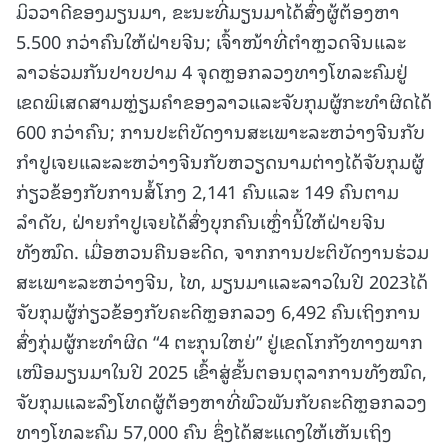
ມິວວາດີຂອງມຽນມາ, ຂະນະທີ່ມຽນມາໄດ້ສົ່ງຜູ້ຕ້ອງຫາ
5.500 ກວ່າຄົນໃຫ້ຝ່າຍຈີນ; ເຈົ້າໜ້າທີ່ຕຳຫຼວດຈີນແລະ
ລາວຮ່ວມກັນປາບປາມ 4 ຈຸດຫຼອກລວງທາງໂທລະຄົມຢູ່
ເຂດພິເສດສາມຫຼ່ຽມຄຳຂອງລາວແລະຈັບກຸມຜູ້ກະທຳຜິດໄດ້
600 ກວ່າຄົນ; ການປະຕິບັດງານສະເພາະລະຫວ່າງຈີນກັບ
ກຳປູເຈຍແລະລະຫວ່າງຈີນກັບຫວຽດນາມຕ່າງໄດ້ຈັບກຸມຜູ້
ກ່ຽວຂ້ອງກັບການສໍ້ໂກງ 2,141 ຄົນແລະ 149 ຄົນຕາມ
ລຳດັບ, ຝ່າຍກຳປູເຈຍໄດ້ສົ່ງບຸກຄົນເຫຼົ່ານີ້ໃຫ້ຝ່າຍຈີນ
ທັງໝົດ. ເມື່ອຫວນຄືນອະດີດ, ຈາກການປະຕິບັດງານຮ່ວມ
ສະເພາະລະຫວ່າງຈີນ, ໄທ, ມຽນມາແລະລາວໃນປີ 2023ໄດ້
ຈັບກຸມຜູ້ກ່ຽວຂ້ອງກັບຄະດີຫຼອກລວງ 6,492 ຄົນເຖິງການ
ສົ່ງກຸ່ມຜູ້ກະທຳຜິດ “4 ຕະກຸນໃຫຍ່” ຢູ່ເຂດໂກກັງທາງພາກ
ເໜືອມຽນມາໃນປີ 2025 ເຂົ້າສູ່ຂັ້ນຕອນຕຸລາການທັງໝົດ,
ຈັບກຸມແລະລົງໂທດຜູ້ຕ້ອງຫາທີ່ພົວພັນກັບຄະດີຫຼອກລວງ
ທາງໂທລະຄົມ 57,000 ຄົນ ຊຶ່ງໄດ້ສະແດງໃຫ້ເຫັນເຖິງ