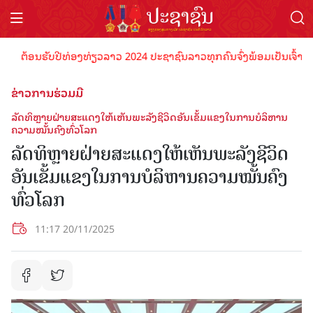
ຕ້ອນຮັບປີທ່ອງທ່ຽວລາວ 2024 ປະຊາຊົນລາວທຸກຄົນຈົ່ງພ້ອມເປັນເຈົ້າພາບທີ່ດ
ຂ່າວການຮ່ວມມື
ລັດ​ທິຫຼາຍ​ຝ່າຍ​​ສະ​ແດງ​ໃຫ້​ເຫັນພະ​ລັງ​ຊີ​ວິດ​ອັນ​ເຂັ້ມ​ແຂງ​ໃນ​ການ​ບໍ​ລິ​ຫານ​
ຄວາມ​ໝັ້ນ​ຄົງ​ທົ່ວ​ໂລກ
ລັດ​ທິຫຼາຍ​ຝ່າຍ​​ສະ​ແດງ​ໃຫ້​ເຫັນພະ​ລັງ​ຊີ​ວິດ​
ອັນ​ເຂັ້ມ​ແຂງ​ໃນ​ການ​ບໍ​ລິ​ຫານ​ຄວາມ​ໝັ້ນ​ຄົງ​
ທົ່ວ​ໂລກ
11:17 20/11/2025