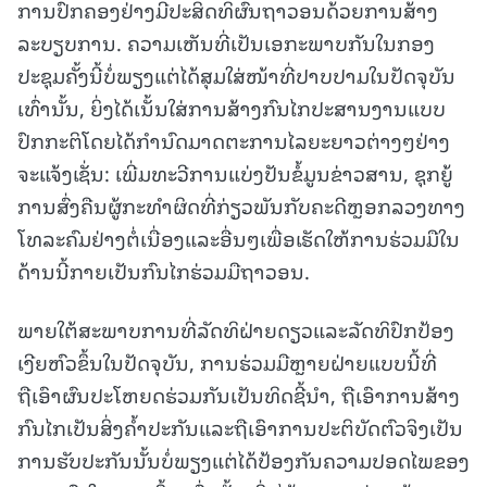
ການປົກຄອງຢ່າງມີປະສິດທິຜົນຖາວອນດ້ວຍການສ້າງ
ລະບຽບການ. ຄວາມເຫັນທີ່ເປັນເອກະພາບກັນໃນກອງ
ປະຊຸມຄັ້ງນີ້ບໍ່ພຽງແຕ່ໄດ້ສຸມໃສ່ໜ້າທີ່ປາບປາມໃນປັດຈຸບັນ
ເທົ່ານັ້ນ, ຍິ່ງໄດ້ເນັ້ນໃສ່ການສ້າງກົນໄກປະສານງານແບບ
ປົກກະຕິໂດຍໄດ້ກຳນົດມາດຕະການໄລຍະຍາວຕ່າງໆຢ່າງ
ຈະແຈ້ງເຊັ່ນ: ເພີ່ມທະວີການແບ່ງປັນຂໍ້ມູນຂ່າວສານ, ຊຸກຍູ້
ການສົ່ງຄືນຜູ້ກະທຳຜິດທີ່ກ່ຽວພັນກັບຄະດີຫຼອກລວງທາງ
ໂທລະຄົມຢ່າງຕໍ່ເນື່ອງແລະອື່ນໆເພື່ອເຮັດໃຫ້ການຮ່ວມມືໃນ
ດ້ານນີ້ກາຍເປັນກົນໄກຮ່ວມມືຖາວອນ.
ພາຍໃຕ້ສະພາບການທີ່ລັດທິຝ່າຍດຽວແລະລັດທິປົກປ້ອງ
ເງີຍຫົວຂຶ້ນໃນປັດຈຸບັນ, ການຮ່ວມມືຫຼາຍຝ່າຍແບບນີ້ທີ່
ຖືເອົາຜົນປະໂຫຍດຮ່ວມກັນເປັນທິດຊີ້ນຳ, ຖືເອົາການສ້າງ
ກົນໄກເປັນສິ່ງຄ້ຳປະກັນແລະຖືເອົາການປະຕິບັດຕົວຈິງເປັນ
ການຮັບປະກັນນັ້ນບໍ່ພຽງແຕ່ໄດ້ປ້ອງກັນຄວາມປອດໄພຂອງ