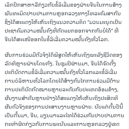
ເລິກປຶກສາຫາລືກ່ຽວກັບຂໍ້ລິເລີ່ມຂອງຝ່າຍຈີນໃນການສ້າງ
ພັນທະມິດປາບປາມການຫຼອກລວງທາງໂທລະຄົມສາກົນ
ຊຶ່ງໄດ້ສະແດງໃຫ້ເຫັນເຖິງແນວຄວາມຄິດ “ມວນມະນຸດເປັນ
ປະຊາຄົມຄວາມໝັ້ນຄົງທີ່ຕັດແຍກອອກຈາກກັນບໍ່ໄດ້” ທີ່
ຈີນໄດ້ສະເໜີອອກໃນຂໍ້ລິເລີ່ມຄວາມໝັ້ນຄົງທົ່ວໂລກ.
ຜົນການຮ່ວມມືຕົວຈິງໄດ້ພິສູດໃຫ້ເຫັນເຖິງພະລັງຊີວິດຂອງ
ລັດທິຫຼາຍຝ່າຍໂດຍກົງ. ໃນຊຸມປີຜ່ານມາ, ຈີນໄດ້ຈັດຕັ້ງ
ປະຕິບັດຕາມຂໍ້ລິເລີ່ມຄວາມໝັ້ນຄົງທົ່ວໂລກແລະຂໍ້ລິເລີ່ມ
ການບໍລິຫານທົ່ວໂລກໂດຍໄດ້ສ້າງກົນໄກການຮ່ວມມືດ້ານ
ການປະຕິບັດກົດໝາຍຫຼາຍລະດັບກັບປະເທດອ້ອມຂ້າງ,
ຜົນງານສຳຄັນຫຼາຍຢ່າງໄດ້ສະແດງໃຫ້ເຫັນເຖິງປະສິດທິ
ຜົນຕົວຈິງຂອງການປະສານງານຫຼາຍຝ່າຍ. ນັບແຕ່ຕົ້ນປີນີ້
ເປັນຕົ້ນມາ, ຈີນ, ມຽນມາແລະໄທໄດ້ຮ່ວມກັນປາບປາມການ
ກະທຳຜິດກ່ຽວກັບການພະນັນແລະການຫຼອກລວງຢູ່ເຂດ