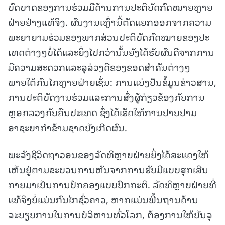
ບົດບາດຂອງການຮ່ວມມືດ້ານການປະຕິບັດກົດໝາຍຫຼາຍ
ຝ່າຍຢ່າງແທ້ຈິງ. ຜົນງານເຫຼົ່ານີ້ຕັດແຍກອອກຈາກຄວາມ
ພະຍາຍາມຮ່ວມຂອງພາກສ່ວນປະຕິບັດກົດໝາຍຂອງປະ
ເທດຕ່າງໆບໍ່ໄດ້ແລະຍິ່ງໄປກວ່ານັ້ນຍັງໄດ້ຮັບຜົນດີຈາກການ
ມີຄວາມສະດວກແລະລຸລ່ວງດີຂອງຂອດສຳຄັນຕ່າງໆ
ພາຍໃຕ້ກົນໄກຫຼາຍຝ່າຍເຊັ່ນ: ການແບ່ງປັນຂໍ້ມູນຂ່າວສານ,
ການປະຕິບັດງານຮ່ວມແລະການສົ່ງຜູ້ກ່ຽວຂ້ອງກັບການ
ຫຼອກລວງກັບຄືນປະເທດ ຊຶ່ງໄດ້ເຮັດໃຫ້ການປາບປາມ
ອາຊະຍາກຳຂ້າມຊາດບັງເກີດຜົນ.
ພະລັງຊີວິດຖາວອນຂອງລັດທິຫຼາຍຝ່າຍຍິ່ງໄດ້ສະແດງໃຫ້
ເຫັນຢູ່ຕາມຂະບວນການຫັນຈາກການຮັບມືແບບສຸກເສີນ
ກາຍມາເປັນການປົກຄອງແບບປົກກະຕິ. ລັດທິຫຼາຍຝ່າຍທີ່
ແທ້ຈິງບໍ່ແມ່ນກົນໄກຊົ່ວຄາວ, ຫາກແມ່ນພື້ນຖານດ້ານ
ລະບຽບການໃນການບໍລິຫານທົ່ວໂລກ, ຕ້ອງການໃຫ້ບັນລຸ