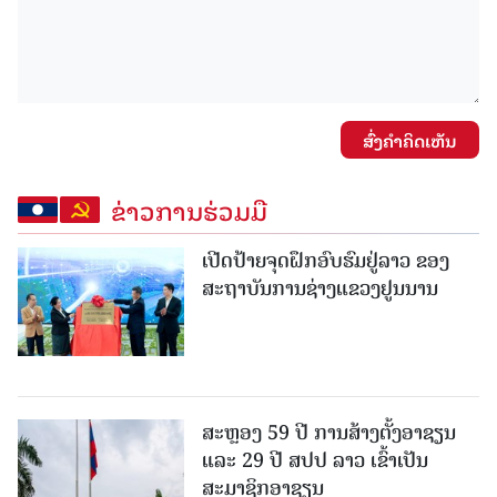
ສົ່ງຄໍາຄິດເຫັນ
ຂ່າວການຮ່ວມມື
ເປີດປ້າຍຈຸດຝຶກອົບຮົມຢູ່ລາວ ຂອງ
ສະຖາບັນການຊ່າງແຂວງຢູນນານ
ສະຫຼອງ 59 ປີ ການສ້າງຕັ້ງອາຊຽນ
ແລະ 29 ປີ ສປປ ລາວ ເຂົ້າເປັນ
ສະມາຊິກອາຊຽນ