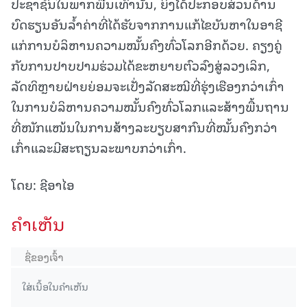
ປະຊາຊົນໃນພາກພື້ນເທົ່ານັ້ນ, ຍິ່ງໄດ້ປະກອບສ່ວນດ້ານ
ບົດຮຽນອັນລ້ຳຄ່າທີ່ໄດ້ຮັບຈາກການແກ້ໄຂບັນຫາໃນອາຊີ
ແກ່ການບໍລິຫານຄວາມໝັ້ນຄົງທົ່ວໂລກອີກດ້ວຍ. ຄຽງຄູ່
ກັບການປາບປາມຮ່ວມໄດ້ຂະຫຍາຍຕົວລົງສູ່ລວງເລິກ,
ລັດທິຫຼາຍຝ່າຍຍ່ອມຈະເປັ່ງລັດສະໝີທີ່ຮຸ່ງເຮືອງກວ່າເກົ່າ
ໃນການບໍລິຫານຄວາມໝັ້ນຄົງທົ່ວໂລກແລະສ້າງພື້ນຖານ
ທີ່ໜັກແໜ້ນໃນການສ້າງລະບຽບສາກົນທີ່ໝັ້ນຄົງກວ່າ
ເກົ່າແລະມີສະຖຽນລະພາບກວ່າເກົ່າ.
ໂດຍ: ຊີອາໄອ
ຄໍາເຫັນ