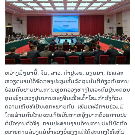
ຫວ່າງ​ມໍ່ໆ​ມາ​ນີ້, ຈີນ, ລາວ, ກຳ​ປູ​ເຈຍ, ມຽນ​ມາ, ໄທແລະ
ຫວຽດ​ນາມ​ໄດ້​ຈັດ​ກອງ​ປະ​ຊຸມ​ຂັ້ນ​ລັດ​ຖະ​ມົນ​ຕີ​ກ່ຽວ​ກັບ​ການ​
ຮ່ວມ​ກັນ​​ປາບ​ປາມ​ການຫຼອກ​ລວງ​ທາງ​ໂທ​ລະ​ຄົມຢູ່​ນະ​ຄອນ​
ຄຸນ​ໝິງ​ແຂວງ​ຢຸນ​ນານ​ຂອງ​ຈີນເພື່ອ​ເຕົ້າ​ໂຮມ​ກຳ​ລັງ​ດ້ວຍ​
ຄວາມ​ເຫັນ​ທີ່​ເປັນ​ເອ​ກະ​ພາບ​ກັນ, ເພີ່ມ​ທະ​ວີ​ການ​ຮ່ວມ​ມື​
ໂດຍ​ຜ່ານກົນ​ໄກແລະແກ້​ໄຂ​ບັນ​ຫາ​ຫຍຸ້ງ​ຍາກ​ດ້ວຍ​ການປະ​
ຕິ​ບັດ​ງານ​ຕົວ​ຈິງ. ການ​ປະ​ສານ​ງານ​ດ້ານ​ການ​ປະ​ຕິ​ບັດ​ກົດ​
ໝາຍ​ຕາມ​ລ່ອງ​ແມ່​ນ້ຳ​ຂອງບໍ່​ພຽງ​ແຕ່​ໄດ້​ສະ​ແດງ​ໃຫ້​ເຫັນ​