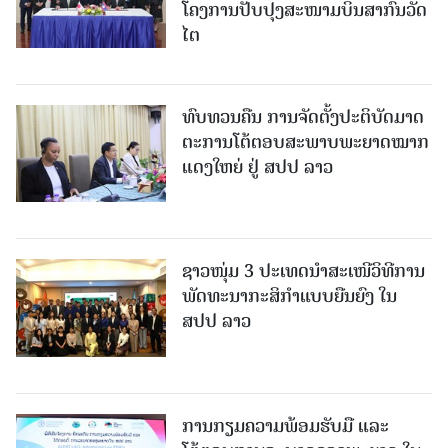
ໂຄງການປັບປຸງສະໜາມບິນສາກົນວັດ
ໄຕ
ທົບທວນຄືນ ການຈັດຕັ້ງປະຕິບັດມາດ
ຕະການໂຕ້ຕອບສະພາບພະຍາດໝາກ
ແດງໃຫຍ່ ຢູ່ ສປປ ລາວ
ຊາວໜຸ່ມ 3 ປະເທດນຳສະເໜີວິທີການ
ພັດທະນາກະສິກຳແບບຍືນຍົງ ໃນ
ສປປ ລາວ
ການກຽມຄວາມພ້ອມຮັບມື ແລະ