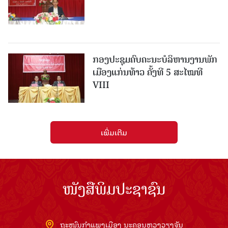
ກອງປະຊຸມຄົບຄະນະບໍລິຫານງານພັກ
ເມືອງແກ່ນ​ທ້າວ ຄັ້ງທີ 5 ສະໄໝທີ
VIII
ເພີ່ມເຕີມ
ໜັງສືພິມປະຊາຊົນ
ຖະໜົນກຳແພງເມືອງ ນະຄອນຫຼວງວຽງຈັນ