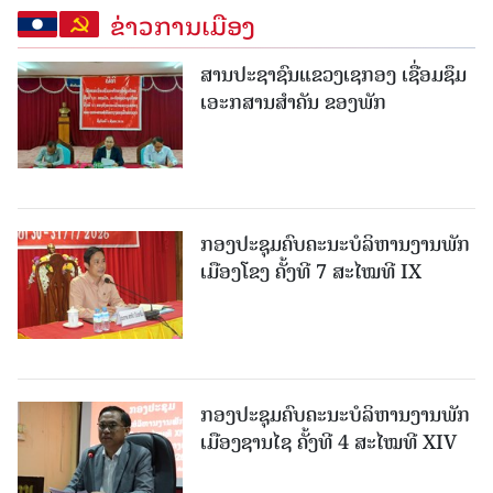
ຂ່າວການເມືອງ
ສານປະຊາຊົນແຂວງເຊກອງ ເຊື່ອມຊຶມ
ເອະກສານສໍາຄັນ ຂອງພັກ
ກອງປະຊຸມຄົບຄະນະບໍລິຫານງານພັກ
ເມືອງໂຂງ ຄັ້ງທີ 7 ສະໄໝທີ IX
ກອງປະຊຸມຄົບຄະນະບໍລິຫານງານພັກ
ເມືອງຊານ​ໄຊ ຄັ້ງທີ 4 ສະໄໝທີ XIV