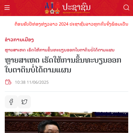
ຕ້ອນຮັບປີທ່ອງທ່ຽວລາວ 2024 ປະຊາຊົນລາວທຸກຄົນຈົ່ງພ້ອມເປັນເຈົ້າພາບ
ຂ່າວການເມືອງ
ຫຼາຍສາເຫດ ເຮັດໃຫ້ການຂຶ້ນທະບຽນອອກໃບຕາດິນບໍ່ໄດ້ຕາມແຜນ
ຫຼາຍສາເຫດ ເຮັດໃຫ້ການຂຶ້ນທະບຽນອອກ
ໃບຕາດິນບໍ່ໄດ້ຕາມແຜນ
10:38 11/06/2025