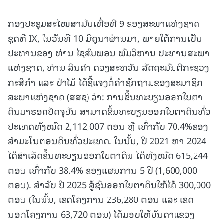
ກອງປະຊຸມສະໄໝສາມັນເທື່ອທີ 9 ຂອງສະພາແຫ່ງຊາດ
ຊຸດທີ IX, ໃນວັນທີ 10 ມິຖຸນາຜ່ານມາ, ພາຍໃຕ້ການເປັນ
ປະທານຂອງ ທ່ານ ໄຊສົມພອນ ພົມວິຫານ ປະທານສະພາ
ແຫ່ງຊາດ, ທ່ານ ລິນຄໍາ ດວງສະຫວັນ ລັດຖະມົນຕີກະຊວງ
ກະສິກໍາ ແລະ ປ່າໄມ້ ໄດ້ຊີ້ແຈງຕໍ່ຄໍາຊັກຖາມຂອງສະມາຊິກ
ສະພາແຫ່ງຊາດ (ສສຊ) ວ່າ: ການຂຶ້ນທະບຽນອອກໃບຕາ
ດິນມາຮອດປັດຈຸບັນ ສາມາດຂຶ້ນທະບຽນອອກໃບຕາດິນທົ່ວ
ປະເທດທັງໝົດ 2,112,007 ຕອນ ຫຼື ເທົ່າກັບ 70.4%ຂອງ
ສໍາມະໂນຕອນດິນທົ່ວປະເທດ. ໃນນັ້ນ, ປີ 2021 ຫາ 2024
ໄດ້ສໍາເລັດຂຶ້ນທະບຽນອອກໃບຕາດິນ ໄດ້ທັງໝົດ 615,244
ຕອນ ເທົ່າກັບ 38.4% ຂອງແຜນການ 5 ປີ (1,600,000
ຕອນ). ສໍາລັບ ປີ 2025 ສູ້ຊົນອອກໃບຕາດິນໃຫ້ໄດ້ 300,000
ຕອນ (ໃນນັ້ນ, ເຂດໂຄງການ 236,280 ຕອນ ແລະ ເຂດ
ນອກໂຄງການ 63,720 ຕອນ) ໄດ້ມອບໃຫ້ບັນດາແຂວງ