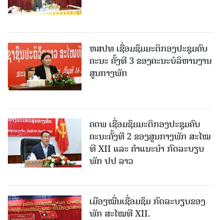
ຫສປທ ເຊື່ອມຊຶມມະຕິກອງປະຊຸມຄົບ
ຄະນະ ຄັ້ງທີ 3 ຂອງຄະນະບໍລິຫານງານ
ສູນກາງພັກ
ຄຕພ ເຊື່ອມຊຶມມະຕິກອງປະຊຸມຄົບ
ຄະນະຄັ້ງທີ 2 ຂອງສູນກາງພັກ ສະໄໝ
ທີ XII ແລະ ຄໍາແນະນໍາ ກົດລະບຽບ
ພັກ ປປ ລາວ
ເມືອງ​ໝື່ນເຊື່ອມຊຶມ ກົດລະບຽບຂອງ
ພັກ ສະໄໝທີ XII.