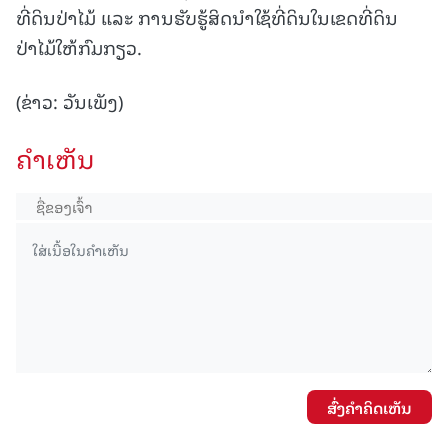
ທີ່ດິນປ່າໄມ້ ແລະ ການຮັບຮູ້ສິດນໍາໃຊ້ທີ່ດິນໃນເຂດທີ່ດິນ
ປ່າໄມ້ໃຫ້ກົມກຽວ.
(ຂ່າວ: ວັນເພັງ)
ຄໍາເຫັນ
ສົ່ງຄໍາຄິດເຫັນ