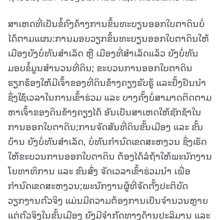
ສາເຫດທີ່ເປັນຂໍ້ຄົງຄ້າງການຂຶ້ນທະບຽນອອກໃບຕາດິນບໍ່
ໄດ້ຕາມແຜນ:ການມອບວຽກຂຶ້ນທະບຽນອອກໃບຕາດິນໃຫ້
ເມືອງຍັງບໍ່ທັນສຳເລັດ ຫຼື ເມືອງທີ່ສໍາເລັດແລ້ວ ຍັງບໍ່ທັນ
ມອບຂໍ້ມູນສໍານວນທີ່ດິນ; ຂະບວນການອອກໃບຕາດິນ
ຮຽກຮ້ອງໃຫ້ມີເຈົ້າຂອງທີ່ດິນຂ້າງຄຽງຮັບຮູ້ ແລະຢັ້ງຢືນນໍາ
ຊຶ່ງໃຊ້ເວລາໃນການເຂົ້າຮ່ວມ ແລະ ບາງຄັ້ງບໍ່ສາມາດຕິດຕາມ
ຫາເຈົ້າຂອງດິນຂ້າງຄຽງໄດ້ ອັນເປັນສາເຫດໃຫ້ຊັກຊ້າໃນ
ການອອກໃບຕາດິນ;ການຈັດສັນທີ່ດິນຂັ້ນເມືອງ ແລະ ຂັ້ນ
ບ້ານ ຍັງບໍ່ທັນສໍາເລັດ, ບໍ່ທັນກຳນົດເຂດສະຫງວນ ຊຶ່ງເຮັດ
ໃຫ້ຂະບວນການອອກໃບຕາດິນ ຕ້ອງໄດ້ລໍຖ້າໃຫ້ພະນັກງານ
ໂຍທາທິການ ແລະ ຂົນສົ່ງ ຈັດເວລາເຂົ້າຮ່ວມນໍາ ເພື່ອ
ກຳນົດເຂດສະຫງວນ;ພະນັກງານຜູ້ທີ່ຈັດຕັ້ງປະຕິບັດ
ວຽກງານຕົວຈິງ ແມ່ນມີຄວາມຕ້ອງການເປັນຈໍານວນຫຼາຍ
ແຕ່ຕົວຈິງໃນຂັ້ນເມືອງ ຍັງມີຈຳກັດທາງດ້ານປະລິມານ ແລະ