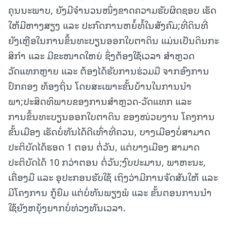
ຄຸນນະພາບ, ຍັງມີຈໍານວນໜຶ່ງຂາດຄວາມຮັບຜິດຊອບ ເຮັດ
ໃຫ້ມີຫາງສຽງ ແລະ ປະກົດການຫຍໍ້ທໍ້ໃນສັງຄົມ;ທີ່ດິນທີ່
ຍັງເຫຼືອໃນການຂຶ້ນທະບຽນອອກໃບຕາດິນ ແມ່ນເປັນດິນກະ
ສິກໍາ ແລະ ມີຂະໜາດໃຫຍ່ ຊຶ່ງຕ້ອງໃຊ້ເວລາ ສໍາຫຼວດ
ວັດແທກຫຼາຍ ແລະ ຕ້ອງໄດ້ຮັບການຮ່ວມມື ຈາກອົງການ
ປົກຄອງ ທ້ອງຖິ່ນ ໂດຍສະເພາະຂັ້ນບ້ານໃນການນໍາ
ພາ;ປະສິດທິພາບຂອງການສໍາຫຼວດ-ວັດແທກ ແລະ
ການຂຶ້ນທະບຽນອອກໃບຕາດິນ ຂອງໜ່ວຍງານ ໂຄງການ
ຂັ້ນເມືອງ ເຮັດບໍ່ທັນໄດ້ດີເທົ່າທີ່ຄວນ, ບາງເມືອງບໍ່ສາມາດ
ປະຕິບັດໄດ້ຮອດ 1 ຕອນ ຕໍ່ວັນ, ແຕ່ບາງເມືອງ ສາມາດ
ປະຕິບັດໄດ້ 10 ກວ່າຕອນ ຕໍ່ວັນ;ງົບປະມານ, ພາຫະນະ,
ເຄື່ອງມື ແລະ ອຸປະກອນຮັບໃຊ້ ເຖິງວ່າມີການຈັດສັນໃຫ້ ແລະ
ມີໂຄງການ ກູ້ຍືມ ແຕ່ບໍ່ທັນພຽງພໍ ແລະ ຂັ້ນຕອນການນໍາ
ໃຊ້ຍັງຫຍຸ້ງຍາກບໍ່ທ່ວງທັນເວລາ.