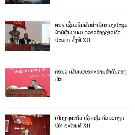
ສນຊ ເຊື່ອມຊຶມຜົນສໍາເລັດກອງປະຊຸມ
ໃຫຍ່ຜູ້ແທນແນວລາວສ້າງຊາດທົ່ວ
ປະເທດ ຄັ້ງທີ XII
ຄອນວ ເຜີຍແຜ່ເອກະສານສໍາຄັນຂອງ
ພັກ
ເມືອງທຸລະຄົມ ເຊື່ອມຊຶມກົດລະບຽບ
ພັກ ສະໄໝທີ XII