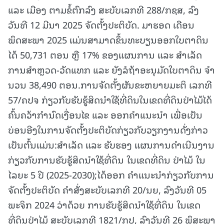
ແລະ ເມືອງ ຕາມຂໍ້ຕົກລົງ ສະບັບເລກທີ 288/ກຊສ, ລົງ
ວັນທີ 12 ມີນາ 2025 ຈັດຕັ້ງປະຕິບັດ. ມາຮອດ ເດືອນ
ພຶດສະພາ 2025 ແມ່ນສາມາດຂຶ້ນທະບຽນອອກໃບຕາດິນ
ໄດ້ 50,731 ຕອນ ຫຼື 17% ຂອງແຜນການ ແລະ ສໍາເລັດ
ການສໍາຫຼວດ-ວັດແທກ ແລະ ຍັງລໍຖ້າອະນຸມັດໃບຕາດິນ ຈໍາ
ນວນ 38,490 ຕອນ.ການຈັດຕັ້ງຜັນຂະຫຍາຍມະຕິ ເລກທີ
57/ຄປຈ ກ່ຽວກັບຮັບຮູ້ສິດນໍາໃຊ້ທີ່ດິນໃນເຂດທີ່ດິນປ່າໄມ້ໄດ້
ຄົ້ນຄວ້າກໍານົດເງື່ອນໄຂ ແລະ ອອກຄໍາແນະນໍາ ເພື່ອເປັນ
ບ່ອນອີງໃນການຈັດຕັ້ງປະຕິບັດກ່ຽວກັບວຽກງານດັ່ງກ່າວ
ເປັນຕົ້ນແມ່ນ:ສໍາເລັດ ແລະ ຮັບຮອງ ແຜນການດໍາເນີນງານ
ກ່ຽວກັບການຮັບຮູ້ສິດນໍາໃຊ້ທີ່ດິນ ໃນເຂດທີ່ດິນ ປ່າໄມ້ ໃນ
ໄລຍະ 5 ປີ (2025-2030);ໄດ້ອອກ ຄໍາແນະນໍາກ່ຽວກັບການ
ຈັດຕັ້ງປະຕິບັດ ຄໍາສັ່ງສະບັບເລກທີ 20/ນຍ, ລົງວັນທີ 05
ພະຈິກ 2024 ວ່າດ້ວຍ ການຮັບຮູ້ສິດນໍາໃຊ້ທີ່ດິນ ໃນເຂດ
ທີ່ດິນປ່າໄມ້ ສະບັບເລກທີ 1821/ກປ, ລົງວັນທີ 26 ພຶສະພາ