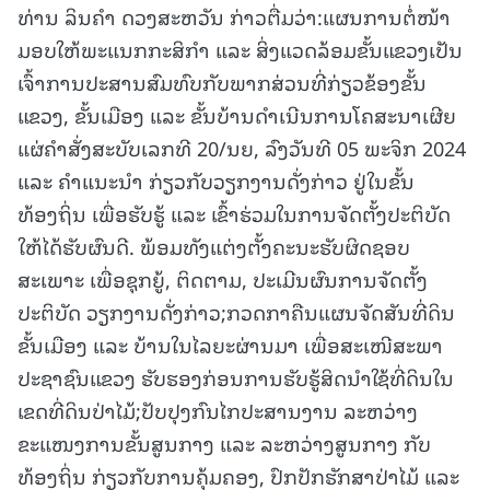
ທ່ານ ລິນຄຳ ດວງສະຫວັນ ກ່າວຕື່ມວ່າ:ແຜນການຕໍ່ໜ້າ
ມອບໃຫ້ພະແນກກະສິກຳ ແລະ ສິ່ງແວດລ້ອມຂັ້ນແຂວງເປັນ
ເຈົ້າການປະສານສົມທົບກັບພາກສ່ວນທີ່ກ່ຽວຂ້ອງຂັ້ນ
ແຂວງ, ຂັ້ນເມືອງ ແລະ ຂັ້ນບ້ານດໍາເນີນການໂຄສະນາເຜີຍ
ແຜ່ຄໍາສັ່ງສະບັບເລກທີ 20/ນຍ, ລົງວັນທີ 05 ພະຈິກ 2024
ແລະ ຄໍາແນະນໍາ ກ່ຽວກັບວຽກງານດັ່ງກ່າວ ຢູ່ໃນຂັ້ນ
ທ້ອງຖິ່ນ ເພື່ອຮັບຮູ້ ແລະ ເຂົ້າຮ່ວມໃນການຈັດຕັ້ງປະຕິບັດ
ໃຫ້ໄດ້ຮັບຜົນດີ. ພ້ອມທັງແຕ່ງຕັ້ງຄະນະຮັບຜິດຊອບ
ສະເພາະ ເພື່ອຊຸກຍູ້, ຕິດຕາມ, ປະເມີນຜົນການຈັດຕັ້ງ
ປະຕິບັດ ວຽກງານດັ່ງກ່າວ;ກວດກາຄືນແຜນຈັດສັນທີ່ດິນ
ຂັ້ນເມືອງ ແລະ ບ້ານໃນໄລຍະຜ່ານມາ ເພື່ອສະເໜີສະພາ
ປະຊາຊົນແຂວງ ຮັບຮອງກ່ອນການຮັບຮູ້ສິດນໍາໃຊ້ທີ່ດິນໃນ
ເຂດທີ່ດິນປ່າໄມ້;ປັບປຸງກົນໄກປະສານງານ ລະຫວ່າງ
ຂະແໜງການຂັ້ນສູນກາງ ແລະ ລະຫວ່າງສູນກາງ ກັບ
ທ້ອງຖິ່ນ ກ່ຽວກັບການຄຸ້ມຄອງ, ປົກປັກຮັກສາປ່າໄມ້ ແລະ