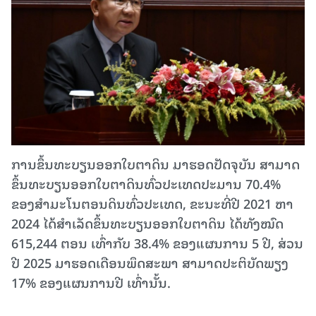
ການຂຶ້ນທະບຽນອອກໃບຕາດິນ ມາຮອດປັດຈຸບັນ ສາມາດ
ຂຶ້ນທະບຽນອອກໃບຕາດິນທົ່ວປະເທດປະມານ 70.4%
ຂອງສຳມະໂນຕອນດິນທົ່ວປະເທດ, ຂະນະທີ່ປີ 2021 ຫາ
2024 ໄດ້ສໍາເລັດຂຶ້ນທະບຽນອອກໃບຕາດິນ ໄດ້ທັງໝົດ
615,244 ຕອນ ເທົ່າກັບ 38.4% ຂອງແຜນການ 5 ປີ, ສ່ວນ
ປີ 2025 ມາຮອດເດືອນພຶດສະພາ ສາມາດປະຕິບັດພຽງ
17% ຂອງແຜນການປີ ເທົ່ານັ້ນ.