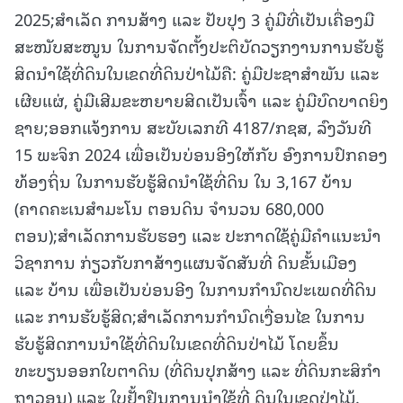
2025;ສໍາເລັດ ການສ້າງ ແລະ ປັບປຸງ 3 ຄູ່ມືທີ່ເປັນເຄື່ອງມື
ສະໜັບສະໜູນ ໃນການຈັດຕັ້ງປະຕິບັດວຽກງານການຮັບຮູ້
ສິດນໍາໃຊ້ທີ່ດິນໃນເຂດທີ່ດິນປ່າໄມ້ຄື: ຄູ່ມືປະຊາສໍາພັນ ແລະ
ເຜີຍແຜ່, ຄູ່ມືເສີມຂະຫຍາຍສິດເປັນເຈົ້າ ແລະ ຄູ່ມືບົດບາດຍິງ
ຊາຍ;ອອກແຈ້ງການ ສະບັບເລກທີ 4187/ກຊສ, ລົງວັນທີ
15 ພະຈິກ 2024 ເພື່ອເປັນບ່ອນອີງໃຫ້ກັບ ອົງການປົກຄອງ
ທ້ອງຖິ່ນ ໃນການຮັບຮູ້ສິດນໍາໃຊ້ທີ່ດິນ ໃນ 3,167 ບ້ານ
(ຄາດຄະເນສໍາມະໂນ ຕອນດິນ ຈໍານວນ 680,000
ຕອນ);ສໍາເລັດການຮັບຮອງ ແລະ ປະກາດໃຊ້ຄູ່ມືຄໍາແນະນໍາ
ວິຊາການ ກ່ຽວກັບກາສ້າງແຜນຈັດສັນທີ່ ດິນຂັ້ນເມືອງ
ແລະ ບ້ານ ເພື່ອເປັນບ່ອນອີງ ໃນການກຳນົດປະເພດທີ່ດິນ
ແລະ ການຮັບຮູ້ສິດ;ສໍາເລັດການກໍານົດເງື່ອນໄຂ ໃນການ
ຮັບຮູ້ສິດການນໍາໃຊ້ທີ່ດິນໃນເຂດທີ່ດິນປ່າໄມ້ ໂດຍຂຶ້ນ
ທະບຽນອອກໃບຕາດິນ (ທີ່ດິນປຸກສ້າງ ແລະ ທີ່ດິນກະສິກຳ
ຖາວອນ) ແລະ ໃບຢັ້ງຢືນການນໍາໃຊ້ທີ່ ດິນໃນເຂດປ່າໄມ້.