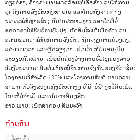
ກ່ຽວຂ້ອງ, ສ້າງສະພາບແວດລ້ອມທີ່ເອື້ອອຳນວຍໃຫ້ການ
ດູດດຶງການລົງທຶນທັງພາຍໃນ ແລະໂດຍກົງຈາກຕ່າງ
ປະເທດໃຫ້ຫຼາຍຂຶ້ນ; ກົນໄກປະສານງານຂອດໃດທີ່ບໍ່
ສອດຄ່ອງໃຫ້ຮີບຮ້ອນປັບປຸງ, ຕັດສິນໃຈແກ້ເພື່ອອຳນວຍ
ຄວາມສະດວກໃຫ້ແກ່ການລົງທຶນ, ຫຼີກລ່ຽງການຖ່ວງດຶງ,
ແກ່ຍາວເວລາ ແລະຫຼີກລ່ຽງການຍົກເວັ້ນທີ່ບໍ່ນອນຢູ່ໃນ
ລະບຽບກົດໝາຍ, ເພື່ອອັດຊ່ອງວ່າງການຮົ່ວໄຫຼຂອງລາຍ
ຮັບງົບປະມານ; ສືບຕໍ່ແກ້ໄຂໜີ້ສິນການລົງທຶນຂອງລັດ ເຊັ່ນ:
ໂຄງການທີ່ສຳເລັດ 100% ແລະໂຄງການສືບຕໍ່ ຕາມຄວາມ
ສາມາດຕົວຈິງຂອງແຫຼ່ງທຶນຕ່າງໆ ທີ່ມີ, ບໍ່ສ້າງໜີ້ສິນເພີ່ມ
ໂດຍທີ່ບໍ່ຈໍາເປັນແລະບັນຫາອື່ນໆອີກ.
ຂ່າວ-ພາບ: ເພັດສາຄອນ ສິມມະວົງ
ຄໍາເຫັນ