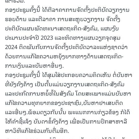
ກອງປະຊຸມຄັ້ງນີ້ ໄດ້ຕີລາຄາການຈັດຕັ້ງປະຕິບັດວຽກງານ
ຮອບດ້ານ ແລະຕີລາຄາ ການສະຫຼຸບວຽກງານ ຈັດຕັ້ງ
ປະຕິບັດແຜນພັດທະນາເສດຖະກິດ-ສັງຄົມ, ແຜນງົບ
ປະມານປະຈຳປີ 2023 ແລະທິດທາງແຜນວຽກຈຸດສຸມ
2024 ຕິດພັນກັບການຈັດຕັ້ງປະຕິບັດວາລະແຫ່ງຊາດວ່າ
ດ້ວຍການແກ້ໄຂຄວາມຫຍຸ້ງຍາກທາງດ້ານເສດຖະກິດ-
ການເງິນແລະບັນຫາອື່ນໆ.
ກອງປະຊຸມຄັ້ງນີ້ ໄດ້ສຸມໃສ່ປະກອບຄວາມຄິດເຫັນ ຕໍ່ບັນຫາ
ທີ່ຍັງຄົງຄ້າງ ເປັນຕົ້ນແມ່ນວຽກງານເສດຖະກິດ-ສັງຄົມ
ແລະປະກົດການຫຍໍ້ທໍ້ໃນສັງຄົມ ໂດຍສະເພາະແມ່ນບັນຫາ
ແກ້ໄຂຄວາມທຸກຍາກຂອງປະຊາຊົນ,ບັນຫາຢາເສບຕິດ
ແລະອື່ນໆ.ພ້ອມດຽວກັນນັ້ນ ພະແນກການກ່ຽວຂ້ອງ ກໍໄດ້
ໃຫ້ຄໍາຊີ້ແຈ້ງ ບັນດາຂໍ້ຄົງຄ້າງ ເພື່ອເປັນການປຶກສາຫາລື
ຫາວິທີແກ້ໄຂຮ່ວມກັນຕື່ມອີກ.