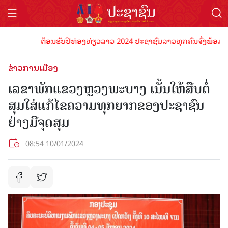
ຕ້ອນຮັບປີທ່ອງທ່ຽວລາວ 2024 ປະຊາຊົນລາວທຸກຄົນຈົ່ງພ້ອມເປັນເຈົ
ຂ່າວການເມືອງ
ເລຂາພັກແຂວງຫຼວງພະບາງ ເນັ້ນໃຫ້ສືບຕໍ່
ສຸມໃສ່ແກ້ໄຂຄວາມທຸກຍາກຂອງປະຊາຊົນ
ຢ່າງມີຈຸດສຸມ
08:54 10/01/2024