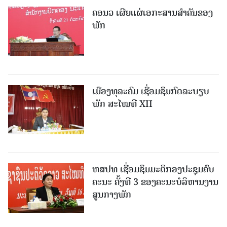
ຄອນວ ເຜີຍແຜ່ເອກະສານສໍາຄັນຂອງ
ພັກ
ເມືອງທຸລະຄົມ ເຊື່ອມຊຶມກົດລະບຽບ
ພັກ ສະໄໝທີ XII
ຫສປທ ເຊື່ອມຊຶມມະຕິກອງປະຊຸມຄົບ
ຄະນະ ຄັ້ງທີ 3 ຂອງຄະນະບໍລິຫານງານ
ສູນກາງພັກ