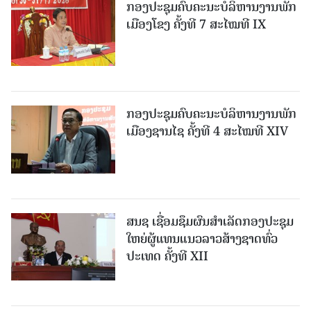
ກອງປະຊຸມຄົບຄະນະບໍລິຫານງານພັກ
ເມືອງໂຂງ ຄັ້ງທີ 7 ສະໄໝທີ IX
ກອງປະຊຸມຄົບຄະນະບໍລິຫານງານພັກ
ເມືອງຊານ​ໄຊ ຄັ້ງທີ 4 ສະໄໝທີ XIV
ສນຊ ເຊື່ອມຊຶມຜົນສໍາເລັດກອງປະຊຸມ
ໃຫຍ່ຜູ້ແທນແນວລາວສ້າງຊາດທົ່ວ
ປະເທດ ຄັ້ງທີ XII