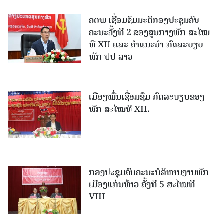
ຄຕພ ເຊື່ອມຊຶມມະຕິກອງປະຊຸມຄົບ
ຄະນະຄັ້ງທີ 2 ຂອງສູນກາງພັກ ສະໄໝ
ທີ XII ແລະ ຄໍາແນະນໍາ ກົດລະບຽບ
ພັກ ປປ ລາວ
ເມືອງ​ໝື່ນເຊື່ອມຊຶມ ກົດລະບຽບຂອງ
ພັກ ສະໄໝທີ XII.
ກອງປະຊຸມຄົບຄະນະບໍລິຫານງານພັກ
ເມືອງແກ່ນ​ທ້າວ ຄັ້ງທີ 5 ສະໄໝທີ
VIII