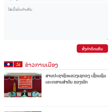
ສົ່ງຄໍາຄິດເຫັນ
ຂ່າວການເມືອງ
ສານປະຊາຊົນແຂວງເຊກອງ ເຊື່ອມຊຶມ
ເອະກສານສໍາຄັນ ຂອງພັກ