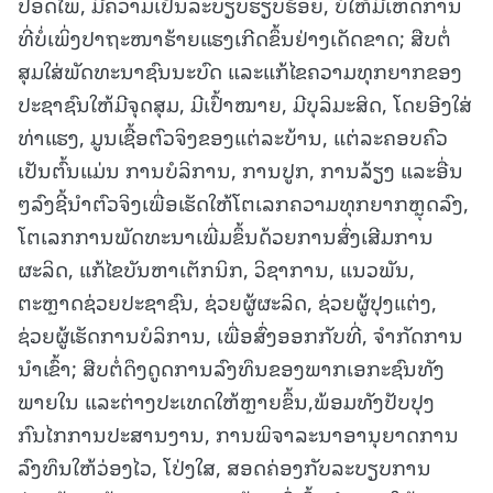
ປອດໄພ, ມີຄວາມເປັນລະບຽບຮຽບຮ້ອຍ, ບໍ່ໃຫ້ມີເຫດການ
ທີ່ບໍ່ເພິ່ງປາຖະໜາຮ້າຍແຮງເກີດຂຶ້ນຢ່າງເດັດຂາດ; ສືບຕໍ່
ສຸມໃສ່ພັດທະນາຊົນນະບົດ ແລະແກ້ໄຂຄວາມທຸກຍາກຂອງ
ປະຊາຊົນໃຫ້ມີຈຸດສຸມ, ມີເປົ້າໝາຍ, ມີບຸລິມະສິດ, ໂດຍອີງໃສ່
ທ່າແຮງ, ມູນເຊື້ອຕົວຈິງຂອງແຕ່ລະບ້ານ, ແຕ່ລະຄອບຄົວ
ເປັນຕົ້ນແມ່ນ ການບໍລິການ, ການປູກ, ການລ້ຽງ ແລະອື່ນ
ໆລົງຊີ້ນຳຕົວຈິງເພື່ອເຮັດໃຫ້ໂຕເລກຄວາມທຸກຍາກຫຼຸດລົງ,
ໂຕເລກການພັດທະນາເພີ່ມຂຶ້ນດ້ວຍການສົ່ງເສີມການ
ຜະລິດ, ແກ້ໄຂບັນຫາເຕັກນິກ, ວິຊາການ, ແນວພັນ,
ຕະຫຼາດຊ່ວຍປະຊາຊົນ, ຊ່ວຍຜູ້ຜະລິດ, ຊ່ວຍຜູ້ປຸງແຕ່ງ,
ຊ່ວຍຜູ້ເຮັດການບໍລິການ, ເພື່ອສົ່ງອອກກັບທີ່, ຈຳກັດການ
ນໍາເຂົ້າ; ສືບຕໍ່ດຶງດູດການລົງທຶນຂອງພາກເອກະຊົນທັງ
ພາຍໃນ ແລະຕ່າງປະເທດໃຫ້ຫຼາຍຂຶ້ນ,ພ້ອມທັງປັບປຸງ
ກົນໄກການປະສານງານ, ການພິຈາລະນາອານຸຍາດການ
ລົງທຶນໃຫ້ວ່ອງໄວ, ໂປ່ງໃສ, ສອດຄ່ອງກັບລະບຽບການ