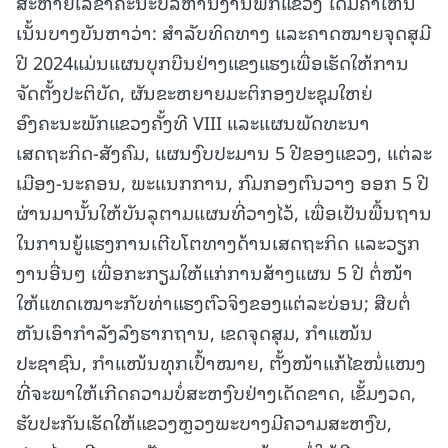
ສະຫາຍເລຂາຄະນະບໍລິຫານງານພັກແຂວງ ໄດ້ມີຄຳເຫັນ
ເນັ້ນບາງບັນຫາວ່າ: ສຳລັບທິດທາງ ແລະຄາດໝາຍຈຸດສຸມີ
ປີ 2024ແມ່ນແຜນບຸກບືນຢ່າງແຂງແຮງເພື່ອເຮັດໃຫ້ການ
ຈັດຕັ້ງປະຕິບັດ, ຜັນຂະຫຍາຍມະຕິກອງປະຊຸມໃຫຍ່
ອົງຄະນະພັກແຂວງຄັ້ງທີ VIII ແລະແຜນພັດທະນາ
ເສດຖະກິດ-ສັງຄົມ, ແຜນງົບປະມານ 5 ປີຂອງແຂວງ, ແຕ່ລະ
ເມືອງ-ນະຄອນ, ພະແນກການ, ກົມກອງຕົນວາງ ອອກ 5 ປີ
ຜ່ານມານັ້ນໃຫ້ບັນລຸຕາມແຜນທີ່ວາງໄວ້, ເພື່ອເປັນພື້ນຖານ
ໃນການຍູ້ແຮງການເຕີບໂຕທາງດ້ານເສດຖະກິດ ແລະວຽກ
ງານອື່ນໆ ເພື່ອກະກຽມໃຫ້ແກ່ການສ້າງແຜນ 5 ປີ ຕໍ່ໜ້າ
ໃຫ້ແທດເໝາະກັບທ່າແຮງຕົວຈິງຂອງແຕ່ລະບ່ອນ; ສືບຕໍ່
ຫັນເອົາກຳລັງລົງຮາກຖານ, ເຂດຈຸດສຸມ, ກຳແໜ້ນ
ປະຊາຊົນ, ກຳແໜ້ນທຸກເປົ້າໝາຍ, ຕັ້ງໜ້າແກ້ໄຂໜໍ່ແໜງ
ທີ່ຈະພາໃຫ້ເກີດຄວາມບໍ່ສະຫງົບຢ່າງເດັດຂາດ, ເຂັ້ມງວດ,
ຮັບປະກັນເຮັດໃຫ້ແຂວງຫຼວງພະບາງມີຄວາມສະຫງົບ,