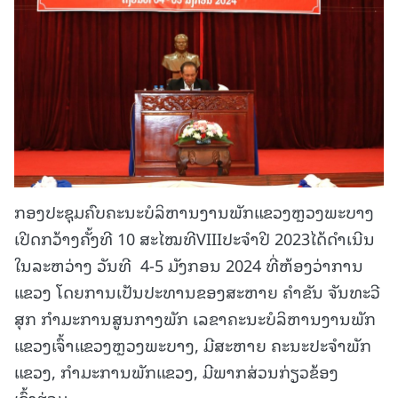
ກອງປະຊຸມຄົບຄະນະບໍລິຫານງານພັກແຂວງຫຼວງພະບາງ
ເປີດກວ້າງຄັ້ງທີ 10 ສະໄໝທີVIIIປະຈຳປີ 2023ໄດ້ດຳເນີນ
ໃນລະຫວ່າງ ວັນທີ 4-5 ມັງກອນ 2024 ທີ່ຫ້ອງວ່າການ
ແຂວງ ໂດຍການເປັນປະທານຂອງສະຫາຍ ຄຳຂັນ ຈັນທະວີ
ສຸກ ກຳມະການສູນກາງພັກ ເລຂາຄະນະບໍລິຫານງານພັກ
ແຂວງເຈົ້າແຂວງຫຼວງພະບາງ, ມີສະຫາຍ ຄະນະປະຈຳພັກ
ແຂວງ, ກຳມະການພັກແຂວງ, ມີພາກສ່ວນກ່ຽວຂ້ອງ
ເຂົ້າຮ່ວມ.