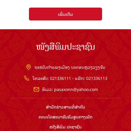
ເພີ່ມເຕີມ
ໜັງສືພິມປະຊາຊົນ
ຖະໜົນກຳແພງເມືອງ ນະຄອນຫຼວງວຽງຈັນ
ໂທລະສັບ: 021336111 - ແຟັກ: 021336113
ອີເມວ:
pasaxonn@yahoo.com
ສຳ​ນັກ​ຂ່າວ​ສານ​ທີ່​ສຳ​ຄັນ​
ຄະນະໂຄສະນາອົບຮົມ​ສູນ​ກາງ​ພັກ
ໜັງສືພິມ ປະ​ຊາ​ຊົນ