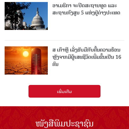
ອາເມຣິກາ ຈະປິດສະຖານທູດ ແ​ລະ
ສະຖານກົງສູນ 5 ແຫ່ງ​ຢູ່​ຕ່າງ​ປະ​ເທດ
ສ ເກົາຫຼີ ເລັ່ງຮັບມືກັບຄື້ນຄວາມຮ້ອນ
ຫຼັງຈາກມີຜູ້ເສຍຊີວິດເພີ່ມຂຶ້ນເປັນ 16
ຄົນ
ເພີ່ມເຕີມ
ໜັງສືພິມປະຊາຊົນ