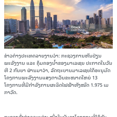
ຂ່າວຕ່າງປະເທດລາຍງານວ່າ: ກະຊວງ​ການ​ຫັນ​ປ່ຽນ​
ພະລັງງານ​ ແລະ​ ຄຸ້ມ​ຄອງ​ນ້ຳ​ຂອງ​ມາ​ເລ​ເຊຍ​ ປະກາດ​ໃນ​ວັນ​
ທີ 2 ກັນຍາ​ ຜ່ານມາ​ວ່າ, ລັດຖະບານ​ມາ​ເລ​ເຊຍ​ໄດ້​ອະນຸມັດ​
ໂຄງການ​​ພະລັງງານ​ແສງຕາ​ເວັນຂະໜາດ​ໃຫຍ່ 13 ​
ໂຄງການ​ທີ່​ມີ​ກຳລັງ​ການ​ຜະລິດ​ໄຟຟ້າ​ທັງ​ໝົດ 1.975 ​ເມ​
ກາ​ວັດ.
ກະຊວງດັ່ງກ່າວລະບຸວ່າ: ໜຶ່ງໃນບັນດາໂຄງການທີ່ໄດ້ຮັບ