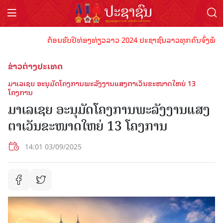
ຕ້ອນຮັບປີທ່ອງທ່ຽວລາວ 2024 ປະຊາຊົນລາວທຸກຄົນຈົ່ງພ້ອມເປັນເ
ຂ່າວຕ່າງປະເທດ
ມາເລເຊຍ ອະນຸມັດໂຄງການພະລັງງານແສງຕາເວັນຂະໜາດໃຫຍ່ 13
ໂຄງການ
ມາເລເຊຍ ອະນຸມັດໂຄງການພະລັງງານແສງ
ຕາເວັນຂະໜາດໃຫຍ່ 13 ໂຄງການ
14:01 03/09/2025