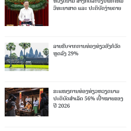
ຫວຽດນາມ ສ້າງກົດລະບຽບພັກໃຫ້ມີ
ວິທະຍາສາດ ແລະ ປະຕິບັດງ່າຍດາຍ
ລາຍຮັບຈາກການທ່ອງທ່ຽວອັງກໍວັດ
ຫຼດລົງ 29%
ຂະ​ແໜງ​ການ​ທ່ອງ​ທ່ຽວຫວຽດນາມ ​
ປະ​ຕິ​ບັດ​ສຳ​ເລັດ 56% ເປົ້າ​ໝາຍຂອງ
ປີ 2026