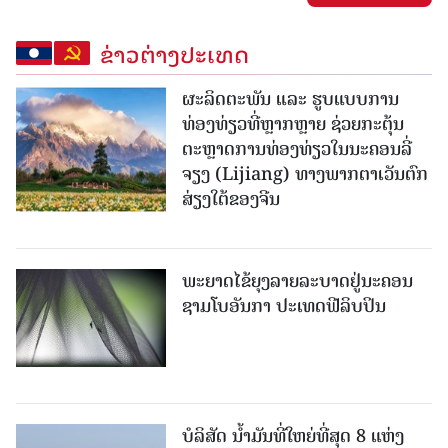
ຂ່າວຕ່າງປະເທດ
ຜະລິດຕະພັນ ແລະ ຮູບແບບການ
ທ່ອງທ່ຽວທີ່ຫຼາກຫຼາຍ ຊ່ວຍກະຕຸ້ນ
ຕະຫຼາດການທ່ອງທ່ຽວໃນນະຄອນລີ່
ຈຽງ (Lijiang) ທາງພາກຕາເວັນຕົກ
ສ່ຽງໃຕ້ຂອງຈີນ
ພະຍາດໄຂ້ຍຸງລາຍລະບາດຢູ່ນະຄອນ
ຊາມໂບ​ອັນກາ ປະເທດຟີລິບປິນ
ບໍລິສັດ ນ້ຳມັນທີ່ໃຫຍ່ທີ່ສຸດ 8 ແຫ່ງ