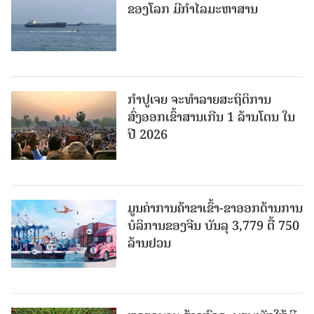
ຂອງໂລກ ມີກຳໄລມະຫາສານ
ກຳປູເຈຍ ຈະທຳລາຍສະຖິຕິການ
ສົ່ງອອກເຂົ້າສານເກີນ 1 ລ້ານໂຕນ ໃນ
ປີ 2026
ມູນຄ່າການຄ້າຂາເຂົ້າ-ຂາອອກດ້ານການ
ບໍລິການຂອງຈີນ ບັນລຸ 3,779 ຕື້ 750
ລ້ານຢວນ