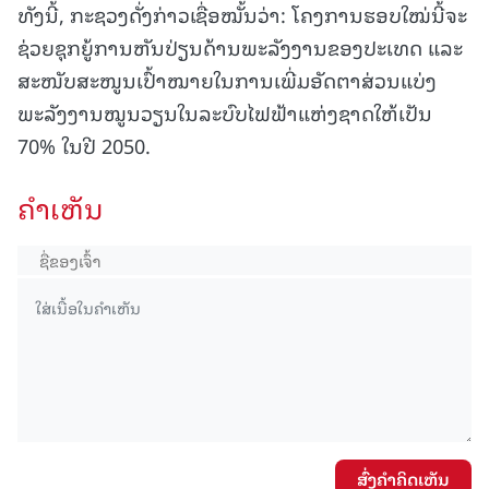
ທັງນີ້, ກະຊວງດັ່ງກ່າວເຊື່ອໝັ້ນວ່າ: ໂຄງການຮອບໃໝ່ນີ້ຈະ
ຊ່ວຍຊຸກຍູ້ການຫັນປ່ຽນດ້ານພະລັງງານຂອງປະເທດ ແລະ
ສະໜັບສະໜູນເປົ້າໝາຍໃນການເພີ່ມອັດຕາສ່ວນແບ່ງ
ພະລັງງານໝູນວຽນໃນລະບົບໄຟຟ້າແຫ່ງຊາດໃຫ້ເປັນ
70% ໃນປີ 2050.
ຄໍາເຫັນ
ສົ່ງຄໍາຄິດເຫັນ