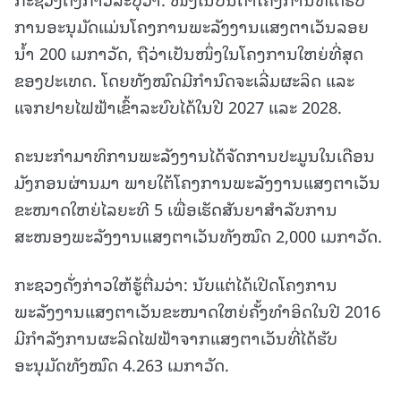
ການອະນຸມັດແມ່ນໂຄງການພະລັງງານແສງຕາເວັນລອຍ
ນ້ຳ 200 ເມກາວັດ, ຖືວ່າເປັນໜຶ່ງໃນໂຄງການໃຫຍ່ທີ່ສຸດ
ຂອງປະເທດ. ໂດຍທັງໝົດມີກຳນົດຈະເລີ່ມຜະລິດ ແລະ
ແຈກຢາຍໄຟຟ້າເຂົ້າລະບົບໄດ້ໃນປີ 2027 ແລະ 2028.
ຄະນະກໍາມາທິການພະລັງງານໄດ້ຈັດການປະມູນໃນເດືອນ
ມັງກອນຜ່ານມາ ພາຍໃຕ້ໂຄງການພະລັງງານແສງຕາເວັນ
ຂະໜາດໃຫຍ່ໄລຍະທີ 5 ເພື່ອເຮັດສັນຍາສໍາລັບການ
ສະໜອງພະລັງງານແສງຕາເວັນທັງໝົດ 2,000 ເມກາວັດ.
ກະຊວງດັ່ງກ່າວໃຫ້ຮູ້ຕື່ມວ່າ: ນັບແຕ່ໄດ້ເປີດໂຄງການ
ພະລັງງານແສງຕາເວັນຂະໜາດໃຫຍ່ຄັ້ງທຳອິດໃນປີ 2016
ມີກຳລັງການຜະລິດໄຟຟ້າຈາກແສງຕາເວັນທີ່ໄດ້ຮັບ
ອະນຸມັດທັງໝົດ 4.263 ເມກາວັດ.