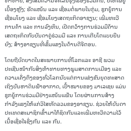
ເບື້ອງຫຼັງ; ຮັດແໜ້ນ ແລະ ເຊື່ອມຕໍ່ພາຍໃນກຸ່ມ, ຊຸກຍູ້ການ
ເຊື່ອມໂຍງ ແລະ ເຊື່ອມໂຍງເສດຖະກິດອາຊຽນ; ເພີ່ມທະວີ
ການຄ້າ ແລະ ການລົງທຶນ, ເປີດກວ້າງການຮ່ວມມືດ້ານ
ເສດຖະກິດກັບບັນດາຄູ່ຮ່ວມມື ແລະ ການເຕີບໂຕແບບຍືນ
ຍົງ; ສ້າງອາຊຽນທີ່ເຂັ້ມແຂງໃນດ້ານດີຈີຕອນ.
ໂດຍຖືບົດບາດໃນສະພາບການທີ່ໂລກແລະ ອາຊີ ພວມ
ປະເຊີນໜ້າກັບສິ່ງທ້າທາຍທາງພູມສາດການເມືອງ ແລະ
ຄວາມເຄັ່ງຕຶງຂອງທົ່ວໂລກນັບແຕ່ການແຂ່ງຂັນຍຸດທະສາດ
ເຖິງບັນຫາດິນຟ້າອາກາດ, ເປົ້າໝາຍຂອງ ມາເລເຊຍ ແມ່ນ
ຊຸກຍູ້ການຮ່ວມມືຢ່າງແໜ້ນແຟ້ນ ໂດຍຜ່ານການສ້າງ
ກຳລັງແຮງໃຫ້ແກ່ວິໄສທັດລວມຂອງອາຊຽນ. ຊ່ວຍໃຫ້ບັນດາ
ປະເທດສະມາຊິກເຂົ້າມາໃກ້ຊິດກັນແລະເພີ່ມທະວີຄວາມໄວ້
ເນື້ອເຊື່ອໃຈຊຶ່ງກັນ ແລະ ກັນ.