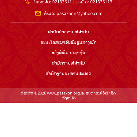
ໂທລະສັບ: 021336111 - ແຟັກ: 021336113
ອີເມວ:
pasaxonn@yahoo.com
ສຳ​ນັກ​ຂ່າວ​ສານ​ທີ່​ສຳ​ຄັນ​
ຄະນະໂຄສະນາອົບຮົມ​ສູນ​ກາງ​ພັກ
ໜັງສືພິມ ປະ​ຊາ​ຊົນ
ສຳ​ນັກ​ງານ​ທີ່​ສຳ​ຄັນ
ສຳ​ນັກ​ງານ​ປະ​ທານ​ປະ​ເທດ
ລິຂະສິດ ©2026 www.pasaxon.org.la. ສະຫງວນໄວ້ເຊິງສິດ
ທັງຫມົດ