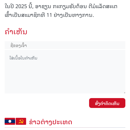
ໃນປີ 2025 ນີ້, ອາຊຽນ ກະກຽມຮັບຕ້ອນ ຕີມໍແລັດສະເຕ
ເຂົ້າເປັນສະມາຊິກທີ 11 ຢ່າງເປັນທາງການ.
ຄໍາເຫັນ
ສົ່ງຄໍາຄິດເຫັນ
ຂ່າວຕ່າງປະເທດ