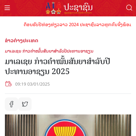
ຕ້ອນຮັບປີທ່ອງທ່ຽວລາວ 2024 ປະຊາຊົນລາວທຸກຄົນຈົ່ງພ້ອມເປັນເຈົ
ຂ່າວຕ່າງປະເທດ
ມາເລເຊຍ ກ່າວຄຳໝັ້ນສັນຍາສຳລັບປີປະທານອາຊຽນ
ມາເລເຊຍ ກ່າວຄຳໝັ້ນສັນຍາສຳລັບປີ
ປະທານອາຊຽນ 2025
09:19 03/01/2025