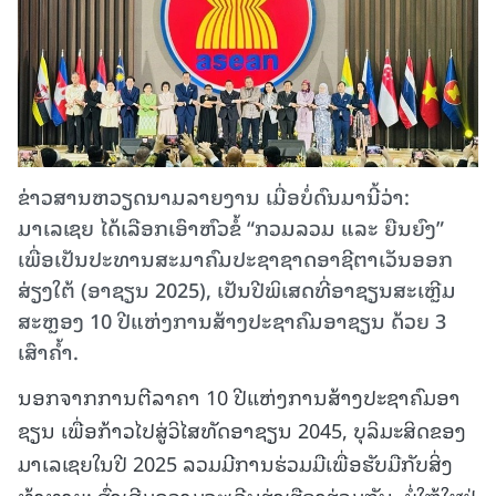
ຂ່າວສານຫວຽດນາມລາຍງານ ເມື່ອບໍ່ດົນມານີ້ວ່າ:
ມາເລເຊຍ ໄດ້ເລືອກເອົາຫົວຂໍ້ “ກວມລວມ ແລະ ຍືນຍົງ”
ເພື່ອເປັນປະທານສະມາຄົມປະຊາຊາດອາຊີຕາເວັນອອກ
ສ່ຽງໃຕ້ (ອາຊຽນ 2025), ເປັນປີພິເສດທີ່ອາຊຽນສະເຫຼີມ
ສະຫຼອງ 10 ປີແຫ່ງການສ້າງປະຊາຄົມອາຊຽນ ດ້ວຍ 3
ເສົາຄ້ຳ.
ນອກຈາກການຕີລາຄາ 10 ປີແຫ່ງການສ້າງປະຊາຄົມອາ
ຊຽນ ເພື່ອກ້າວໄປສູ່ວິໄສທັດອາຊຽນ 2045, ບຸລິມະສິດຂອງ
ມາເລເຊຍໃນປີ 2025 ລວມມີການຮ່ວມມືເພື່ອຮັບມືກັບສິ່ງ
ທ້າທາຍ; ສົ່ງເສີມຄວາມຈະເລີນຮຸ່ງເຮືອງຮ່ວມກັນ, ບໍ່ໃຫ້ໃຜຢູ່