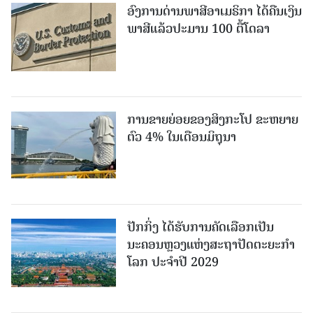
ອົງການດ່ານພາສີອາເມຣິກາ ໄດ້ຄືນເງິນ
ພາສີແລ້ວປະມານ 100 ຕື້ໂດລາ
ການຂາຍຍ່ອຍຂອງສິງກະໂປ ຂະຫຍາຍ
ຕົວ 4% ໃນເດືອນມິຖຸນາ
ປັກກິ່ງ ໄດ້ຮັບການຄັດເລືອກເປັນ
ນະຄອນຫຼວງແຫ່ງສະຖາປັດຕະຍະກຳ
ໂລກ ປະຈຳປີ 2029