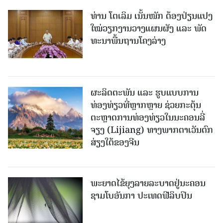
ທ່ານ ໂຕ​ເລິມ ເນັ້ນໜັກ ຕ້ອງ​ປ່ຽນ​ແປງ​
ໃໝ່​ວຽກ​ງານ​ວາງ​ແຜນ​ຜັງ ແລະ ​ພັດ​
ທະ​ນາ​ພື້ນ​ຖານ​ໂຄງ​ລ່າງ
ຜະລິດຕະພັນ ແລະ ຮູບແບບການ
ທ່ອງທ່ຽວທີ່ຫຼາກຫຼາຍ ຊ່ວຍກະຕຸ້ນ
ຕະຫຼາດການທ່ອງທ່ຽວໃນນະຄອນລີ່
ຈຽງ (Lijiang) ທາງພາກຕາເວັນຕົກ
ສ່ຽງໃຕ້ຂອງຈີນ
ພະຍາດໄຂ້ຍຸງລາຍລະບາດຢູ່ນະຄອນ
ຊາມໂບ​ອັນກາ ປະເທດຟີລິບປິນ