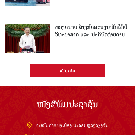
ຫວຽດນາມ ສ້າງກົດລະບຽບພັກໃຫ້ມີ
ວິທະຍາສາດ ແລະ ປະຕິບັດງ່າຍດາຍ
ເພີ່ມເຕີມ
ໜັງສືພິມປະຊາຊົນ
ຖະໜົນກຳແພງເມືອງ ນະຄອນຫຼວງວຽງຈັນ