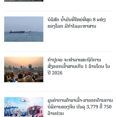
ບໍລິສັດ ນ້ຳມັນທີ່ໃຫຍ່ທີ່ສຸດ 8 ແຫ່ງ
ຂອງໂລກ ມີກຳໄລມະຫາສານ
ກຳປູເຈຍ ຈະທຳລາຍສະຖິຕິການ
ສົ່ງອອກເຂົ້າສານເກີນ 1 ລ້ານໂຕນ ໃນ
ປີ 2026
ມູນຄ່າການຄ້າຂາເຂົ້າ-ຂາອອກດ້ານການ
ບໍລິການຂອງຈີນ ບັນລຸ 3,779 ຕື້ 750
ລ້ານຢວນ