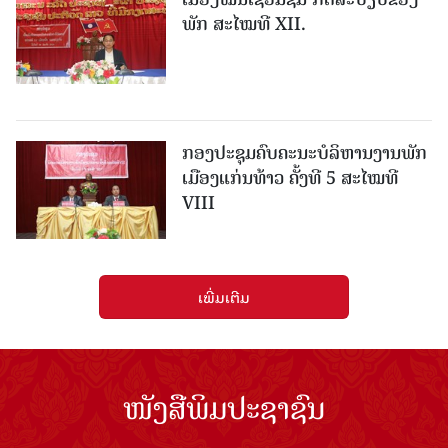
ພັກ ສະໄໝທີ XII.
ກອງປະຊຸມຄົບຄະນະບໍລິຫານງານພັກ
ເມືອງແກ່ນ​ທ້າວ ຄັ້ງທີ 5 ສະໄໝທີ
VIII
ເພີ່ມເຕີມ
ໜັງສືພິມປະຊາຊົນ