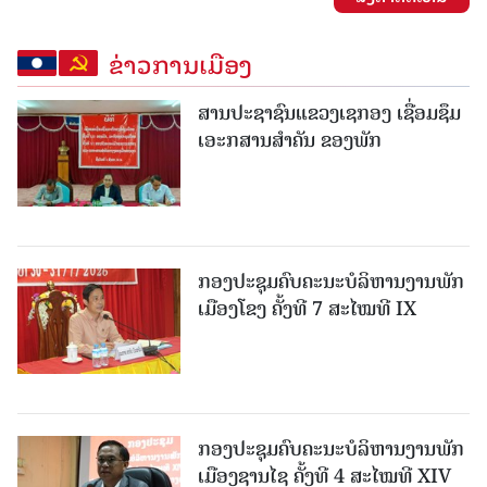
ຂ່າວການເມືອງ
ສານປະຊາຊົນແຂວງເຊກອງ ເຊື່ອມຊຶມ
ເອະກສານສໍາຄັນ ຂອງພັກ
ກອງປະຊຸມຄົບຄະນະບໍລິຫານງານພັກ
ເມືອງໂຂງ ຄັ້ງທີ 7 ສະໄໝທີ IX
ກອງປະຊຸມຄົບຄະນະບໍລິຫານງານພັກ
ເມືອງຊານ​ໄຊ ຄັ້ງທີ 4 ສະໄໝທີ XIV