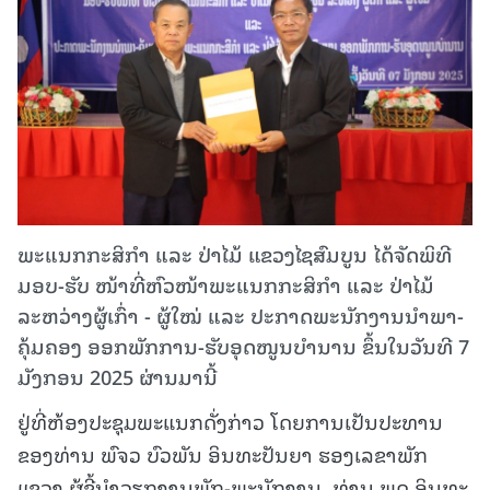
ພະແນກກະສິກຳ ແລະ ປ່າໄມ້ ແຂວງໄຊສົມບູນ ໄດ້ຈັດພິທີ
ມອບ-ຮັບ ໜ້າທີ່ຫົວໜ້າພະແນກກະສິກຳ ແລະ ປ່າໄມ້
ລະຫວ່າງຜູ້ເກົ່າ - ຜູ້ໃໝ່ ແລະ ປະກາດພະນັກງານນໍາພາ-
ຄຸ້ມຄອງ ອອກພັກການ-ຮັບອຸດໜູນບຳນານ ຂຶ້ນໃນວັນທີ 7
ມັງກອນ 2025 ຜ່ານມານີ້
ຢູ່ທີ່ຫ້ອງປະຊຸມພະແນກດັ່ງກ່າວ ໂດຍການເປັນປະທານ
ຂອງທ່ານ ພົຈວ ບົວພັນ ອິນທະປັນຍາ ຮອງເລຂາພັກ
ແຂວງ ຜູ້ຊີ້ນຳວຽກງານພັກ-ພະນັກງານ, ທ່ານ ພຸດ ອິນທະ