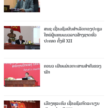
ສນຊ ເຊື່ອມຊຶມຜົນສໍາເລັດກອງປະຊຸມ
ໃຫຍ່ຜູ້ແທນແນວລາວສ້າງຊາດທົ່ວ
ປະເທດ ຄັ້ງທີ XII
ຄອນວ ເຜີຍແຜ່ເອກະສານສໍາຄັນຂອງ
ພັກ
ເມືອງທຸລະຄົມ ເຊື່ອມຊຶມກົດລະບຽບ