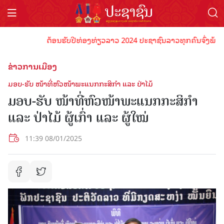
ຕ້ອນຮັບປີທ່ອງທ່ຽວລາວ 2024 ປະຊາຊົນລາວທຸກຄົນຈົ່ງພ້ອມເປັນເ
ຂ່າວການເມືອງ
ມອບ-ຮັບ ໜ້າທີ່ຫົວໜ້າພະແນກກະສິກຳ ແລະ ປ່າໄມ້
ມອບ-ຮັບ ໜ້າທີ່ຫົວໜ້າພະແນກກະສິກຳ
ແລະ ປ່າໄມ້ ຜູ້ເກົ່າ ແລະ ຜູ້ໃໝ່
11:39 08/01/2025