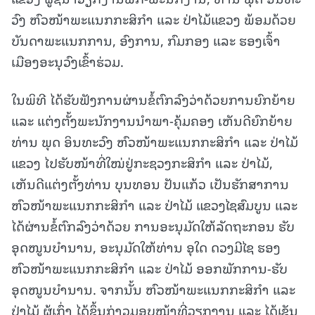
ວົງ ຫົວໜ້າພະແນກກະສິກຳ ແລະ ປ່າໄມ້ແຂວງ ພ້ອມດ້ວຍ
ບັນດາພະແນກການ, ອົງການ, ກົມກອງ ແລະ ຮອງເຈົ້າ
ເມືອງອະນຸວົງເຂົ້າຮ່ວມ.
ໃນພິທີ ໄດ້ຮັບຟັງການຜ່ານຂໍ້ຕົກລົງວ່າດ້ວຍການຍົກຍ້າຍ
ແລະ ແຕ່ງຕັ້ງພະນັກງານນຳພາ-ຄຸ້ມຄອງ ເຫັນດີຍົກຍ້າຍ
ທ່ານ ພຸດ ອິນທະວົງ ຫົວໜ້າພະແນກກະສິກຳ ແລະ ປ່າໄມ້
ແຂວງ ໄປຮັບໜ້າທີ່ໃໝ່ຢູ່ກະຊວງກະສິກຳ ແລະ ປ່າໄມ້,
ເຫັນດີແຕ່ງຕັ້ງທ່ານ ບຸນທອນ ປັນແກ້ວ ເປັນຮັກສາການ
ຫົວໜ້າພະແນກກະສິກຳ ແລະ ປ່າໄມ້ ແຂວງໄຊສົມບູນ ແລະ
ໄດ້ຜ່ານຂໍ້ຕົກລົງວ່າດ້ວຍ ການອະນຸມັດໃຫ້ລັດຖະກອນ ຮັບ
ອຸດໜູນບຳນານ, ອະນຸມັດໃຫ້ທ່ານ ອຸໃດ ດວງມີໄຊ ຮອງ
ຫົວໜ້າພະແນກກະສິກຳ ແລະ ປ່າໄມ້ ອອກພັກການ-ຮັບ
ອຸດໜູນບຳນານ. ຈາກນັ້ນ ຫົວໜ້າພະແນກກະສິກຳ ແລະ
ປ່າໄມ້ ຜູ້ເກົ່າ ໄດ້ຂຶ້ນກ່າວມອບໜ້າທີ່ວຽກງານ ແລະ ໄດ້ເຊັນ