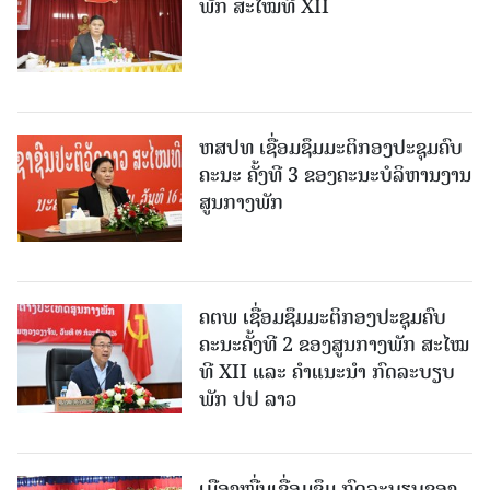
ພັກ ສະໄໝທີ XII
ຫສປທ ເຊື່ອມຊຶມມະຕິກອງປະຊຸມຄົບ
ຄະນະ ຄັ້ງທີ 3 ຂອງຄະນະບໍລິຫານງານ
ສູນກາງພັກ
ຄຕພ ເຊື່ອມຊຶມມະຕິກອງປະຊຸມຄົບ
ຄະນະຄັ້ງທີ 2 ຂອງສູນກາງພັກ ສະໄໝ
ທີ XII ແລະ ຄໍາແນະນໍາ ກົດລະບຽບ
ພັກ ປປ ລາວ
ເມືອງ​ໝື່ນເຊື່ອມຊຶມ ກົດລະບຽບຂອງ