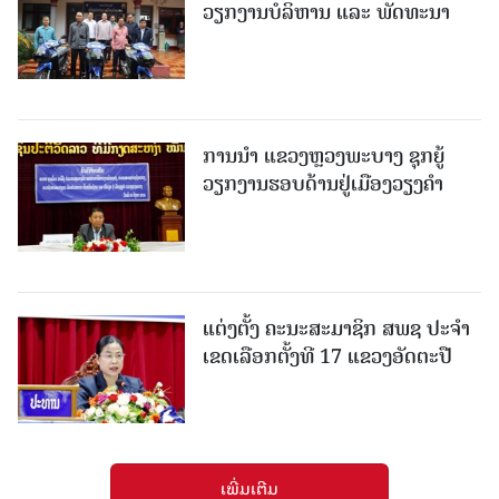
ວຽກງານບໍລິຫານ ແລະ ພັດທະນາ
ການນຳ ແຂວງຫຼວງພະບາງ ຊຸກຍູ້
ວຽກງານຮອບດ້ານຢູ່ເມືອງວຽງຄໍາ
ແຕ່ງຕັ້ງ ຄະນະສະມາຊິກ ສພຊ ປະຈຳ
ເຂດເລືອກຕັ້ງທີ 17 ແຂວງອັດຕະປື
ເພີ່ມເຕີມ