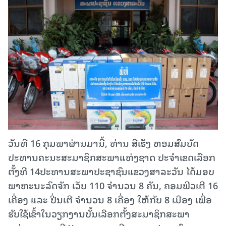
ວັນທີ 16 ກຸມພາຜ່ານມານີ້, ທ່ານ ສີເຮັງ ຫອມສົມບັດ
ປະທານຄະນະສະມາຊິກສະພາແຫ່ງຊາດ ປະຈຳເຂດເລືອກ
ຕັ້ງທີ 14ປະທານສະພາປະຊາຊົນແຂວງສາລະວັນ ໄດ້ມອບ
ພາຫະນະລົດຈັກ ເວັບ 110 ຈຳນວນ 8 ຄັນ, ຄອມພີວເຕີ 16
ເຄື່ອງ ແລະ ປີ່ນເຕີ ຈຳນວນ 8 ເຄື່ອງ ໃຫ້ກັບ 8 ເມືອງ ເພື່ອ
ຮັບໃຊ້ເຂົ້າໃນວຽກງານບັ້ນເລືອກຕັ້ງສະມາຊິກສະພາ