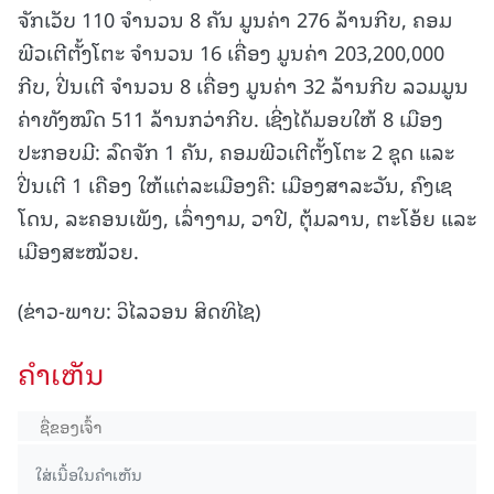
ຈັກເວັບ 110 ຈຳນວນ 8 ຄັນ ມູນຄ່າ 276 ລ້ານກີບ, ຄອມ
ພີວເຕີຕັ້ງໂຕະ ຈຳນວນ 16 ເຄື່ອງ ມູນຄ່າ 203,200,000
ກີບ, ປີ່ນເຕີ ຈຳນວນ 8 ເຄື່ອງ ມູນຄ່າ 32 ລ້ານກີບ ລວມມູນ
ຄ່າທັງໝົດ 511 ລ້ານກວ່າກີບ. ເຊີ່ງໄດ້ມອບໃຫ້ 8 ເມືອງ
ປະກອບມີ: ລົດຈັກ 1 ຄັນ, ຄອມພີວເຕີຕັ້ງໂຕະ 2 ຊຸດ ແລະ
ປີ່ນເຕີ 1 ເຄືອງ ໃຫ້ແຕ່ລະເມືອງຄື: ເມືອງສາລະວັນ, ຄົງເຊ
ໂດນ, ລະຄອນເພັງ, ເລົ່າງາມ, ວາປີ, ຕຸ້ມລານ, ຕະໂອ້ຍ ແລະ
ເມືອງສະໝ້ວຍ.
(ຂ່າວ-ພາບ: ວິໄລວອນ ສິດທິໄຊ)
ຄໍາເຫັນ