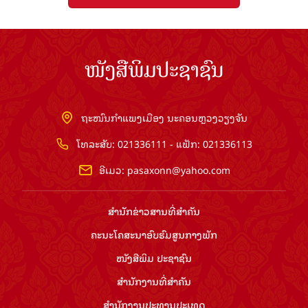
ໜັງສືພິມປະຊາຊົນ
ຖະໜົນກຳແພງເມືອງ ນະຄອນຫຼວງວຽງຈັນ
ໂທລະສັບ: 021336111 - ແຟັກ: 021336113
ອີເມວ:
pasaxonn@yahoo.com
ສຳ​ນັກ​ຂ່າວ​ສານ​ທີ່​ສຳ​ຄັນ​
ຄະນະໂຄສະນາອົບຮົມ​ສູນ​ກາງ​ພັກ
ໜັງສືພິມ ປະ​ຊາ​ຊົນ
ສຳ​ນັກ​ງານ​ທີ່​ສຳ​ຄັນ
ສຳ​ນັກ​ງານ​ປະ​ທານ​ປະ​ເທດ