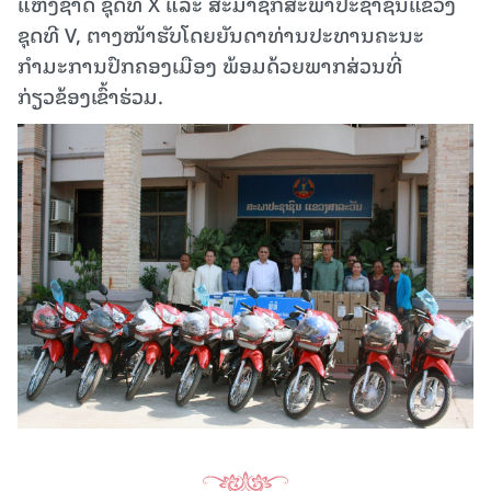
ແຫ່ງຊາດ ຊຸດທີ X ແລະ ສະມາຊີກສະພາປະຊາຊົນແຂວງ
ຊຸດທີ V, ຕາງໜ້າຮັບໂດຍຍັນດາທ່ານປະທານຄະນະ
ກໍາມະການປົກຄອງເມືອງ ພ້ອມດ້ວຍພາກສ່ວນທີ່
ກ່ຽວຂ້ອງເຂົ້າຮ່ວມ.