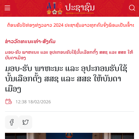
ຕ້ອນຮັບປີທ່ອງທ່ຽວລາວ 2024 ປະຊາຊົນລາວທຸກຄົນຈົ່ງພ້ອມເປັນເຈົ້າພາບທີ່ດ
ຂ່າວວັດທະນະທຳ-ສັງຄົມ
ມອບ-ຮັບ ພາຫະນະ ແລະ ອຸປະກອນຮັບໃຊ້ບັ້ນເລືອກຕັ້ງ ສສຊ ແລະ ສສຂ ໃຫ້
ບັນດາເມືອງ
ມອບ-ຮັບ ພາຫະນະ ແລະ ອຸປະກອນຮັບໃຊ້
ບັ້ນເລືອກຕັ້ງ ສສຊ ແລະ ສສຂ ໃຫ້ບັນດາ
ເມືອງ
12:38 18/02/2026