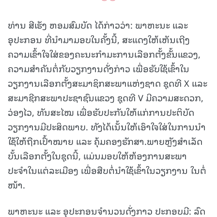
ທ່ານ ສີເຮັງ ຫອມສົມບັດ ໄດ້ກ່າວວ່າ: ພາຫະນະ ແລະ
ອຸປະກອນ ທີ່ນຳມາມອບໃນຄັ້ງນີ້, ສະແດງໃຫ້ເຫັນເຖີງ
ຄວາມເຂົ້າໃຈໃສ່ຂອງຄະນະກຳມະການເລືອກຕັ້ງຂັ້ນແຂວງ,
ຄວາມສຳຄັນຕໍ່ກັບວຽກງານດັ່ງກ່າວ ເພື່ອຮັບໃຊ້ເຂົ້າໃນ
ວຽກງານເລືອກຕັ້ງສະມາຊິກສະພາແຫ່ງຊາດ ຊຸດທີ X ແລະ
ສະມາຊີກສະພາປະຊາຊົນແຂວງ ຊຸດທີ V ມີຄວາມສະດວກ,
ວ່ອງໄວ, ທັນສະໄໝ ເພື່ອຮັບປະກັນໃຫ້ແກ່ການປະຕິບັດ
ວຽກງານມີປະສິດພາບ. ທັງໄດ້ເນັ້ນໃຫ້ເອົາໃຈໃສ່ໃນການນຳ
ໃຊ້ໃຫ້ຖືກເປົ້າໝາຍ ແລະ ຄຸ້ມຄອງຮັກສາ.ພາຍຫຼັງສຳເລັດ
ບັ້ນເລືອກຕັ້ງໃນຊຸດນີ້, ແມ່ນມອບໃຫ້ຫ້ອງການສະພາ
ປະຈຳໃນແຕ່ລະເມືອງ ເພື່ອສືບຕໍ່ນຳໃຊ້ເຂົ້າໃນວຽກງານ ໃນຕໍ່
ໜ້າ.
ພາຫະນະ ແລະ ອຸປະກອນຈຳນວນດັ່ງກາວ ປະກອບມີ: ລົດ