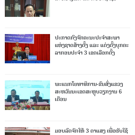
ປະກາດກົງຈັກຄະນະປະຈໍາສະພາ
ແຫ່ງຊາດສ້າງຕັ້ງ ແລະ ແຕ່ງຕັ້ງບຸກຄະ
ລາກອນປະຈໍາ 3 ເຂດເລືອກຕັ້ງ
ພະແນກໂຍທາທິການ-ຂົນສົ່ງແຂວງ
ສະຫວັນນະເຂດສະຫຼຸບວຽກງານ 6
ເດືອນ
ມອບລົດຈັກໃຫ້ 3 ຕາແສງ ເພື່ອຮັບໃຊ້