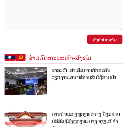
ສົ່ງຄໍາຄິດເຫັນ
ຂ່າວວັດທະນະທຳ-ສັງຄົມ
ສາລະວັນ ສໍາເລັດການຍົກລະດັບ
ວຽກງານເສນາທິການຮັບໃຊ້ການນໍາ
ການນຳແຂວງຫຼວງພະບາງ ຢ້ຽມ​ຢາມ
ບໍ​ລິ​ສັດຊີມັງຫຼວງພະບາງ ຈຽງເກີ ຈໍາ