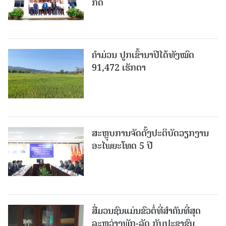
ກັດ
ຄໍາມ່ວນ ປູກເຂົ້ານາປີໄດ້ທັງໝົດ
91,472 ເຮັກຕາ
ສະຫຼຸບການຈັດຕັ້ງປະຕິບັດວຽກງານ
ອະໄພຍະໂທດ 5 ປີ
ສື່ມວນຊົນແມ່ນຂົວຕໍ່ທີ່ສໍາຄັນທີ່ສຸດ
ລະຫວ່າງພັກ-ລັດ ກັບປະຊາຊົນ