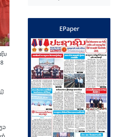
EPaper
ຊົນ
 8
ມີ
່ຽວ
ມກໍ