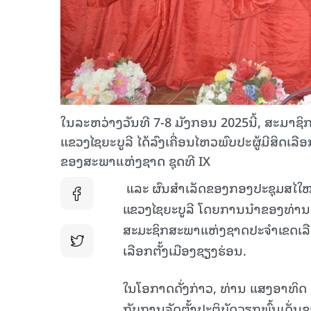
ໃນລະຫວ່າງວັນທີ 7-8 ມັງກອນ 2025ນີ້, ສະມາ
ແຂວງໄຊຍະບູລີ ໄດ້ລົງເຄື່ອນໄຫວພົບປະຜູ້ມີສິດເລ
ຂອງສະພາແຫ່ງຊາດ ຊຸດທີ IX
ແລະ ຜົນສຳເລັດຂອງກອງປະຊຸມສໄໃໝສ
ແຂວງໄຊຍະບູລີ ໂດຍການນໍາຂອງທ່ານ 
ສະມະຊິກສະພາແຫ່ງຊາດປະຈໍາເຂດເລື
ເລືອກຕັ້ງເມືອງຊຽງຮ່ອນ.
ໃນໂອກາດດັ່ງກ່າວ, ທ່ານ ແສງອາທິດ ລ
ກັບການຈັດຕັ້ງປະຕິບັດວຽກພົ້ນເດັ່ນ