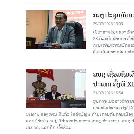
ກອງປະຊຸມຄົບຄະ
29/07/2026 13:09
ເມືອງຊານໄຊ ແຂວງອັດຕະ
28 ກໍ​ລະ​ກົດ​ຜ່ານ​ມາ
ຄະນະກຳມະການພັກແຂວງ
ພ້ອມດ້ວຍພາກສ່ວນທີ່ກ່ຽ
ສນຊ ເຊື່ອມຊຶມ
ປະເທດ ຄັ້ງທີ XI
21/07/2026 15:54
ສູນກາງແນວລາວສ້າງຊາດ
ຊາດທົ່ວປະເທດ ຄັ້ງທີ X
ປະທານ ຂອງທ່ານ ກິແກ້ວ ໄຂຄໍາພິທູນ ກໍາມະການກົມການເມື
ແລະ ບໍ່ປະຈຳການ), ມີບັນດາກຳມະການ ສນຊ, ກໍາມະການ ສນຊ ປ
ປະເທດ, ແຂກຖືກ ເຂົ້າຮ່ວມ.