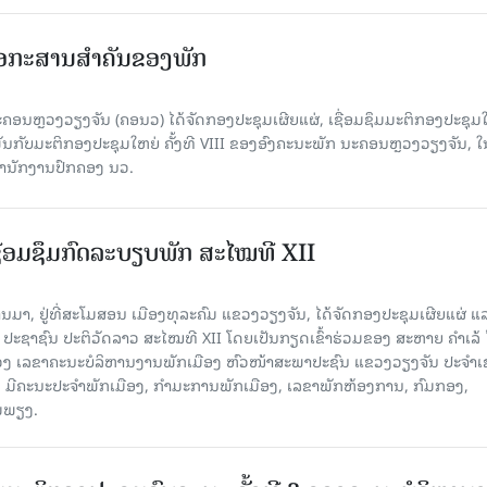
ເອກະສານສໍາຄັນຂອງພັກ
ຄອນຫຼວງວຽງຈັນ (ຄອນວ) ໄດ້ຈັດກອງປະຊຸມເຜີຍແຜ່, ເຊື່ອມຊຶມມະຕິກອງປະຊຸມ
ດພັນກັບມະຕິກອງປະຊຸມໃຫຍ່ ຄັ້ງທີ VIII ຂອງອົງຄະນະພັກ ນະຄອນຫຼວງວຽງຈັນ, ໃ
່ສໍານັກງານປົກຄອງ ນວ.
ຊື່ອມຊຶມກົດລະບຽບພັກ ສະໄໝທີ XII
່ານມາ, ຢູ່ທີ່ສະໂມສອນ ເມືອງທຸລະຄົມ ແຂວງວຽງຈັນ, ໄດ້ຈັດກອງປະຊຸມເຜີຍແຜ່ ແ
 ປະຊາຊົນ ປະຕິວັດລາວ ສະໄໝທີ XII ໂດຍເປັນກຽດເຂົ້າຮ່ວມຂອງ ສະຫາຍ ຄຳເລ້
ວງ ເລຂາຄະນະບໍລິຫານງານພັກເມືອງ ຫົວໜ້າສະພາປະຊົນ ແຂວງວຽງຈັນ ປະຈຳ
ົມ, ມີຄະນະປະຈຳພັກເມືອງ, ກຳມະການພັກເມືອງ, ເລຂາພັກຫ້ອງການ, ກົມກອງ,
ອມພຽງ.