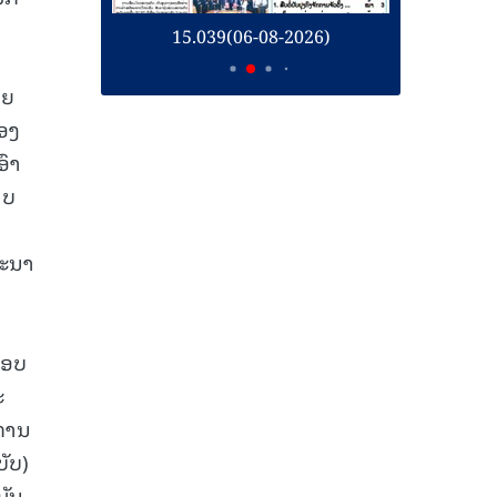
15.039(06-08-2026)
15.038(05-08-2026)
ດຍ
ອງ
ອົາ
ຸບ
ທະນາ
ຮອບ
ະ
ການ
ັບ)
ມັນ