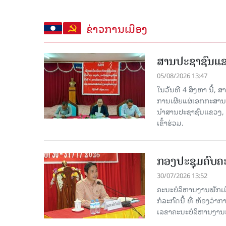
ຂ່າວການເມືອງ
ສານປະຊາຊົນແຂວ
05/08/2026 13:47
ໃນວັນທີ 4 ສິງຫາ ນີ້,
ການເຜີຍແຜ່ເອກກະສານ
ນໍາສານປະຊາຊົນແຂວງ,
ເຂົ້າຮ່ວມ.
ກອງປະຊຸມຄົບຄະ
30/07/2026 13:52
ຄະນະບໍລິຫານງານພັກເມື
ກໍ​ລະ​ກົດ​ນີ້ ທີ່ ຫ້
ເລຂາຄະນະບໍລິຫານງານພ