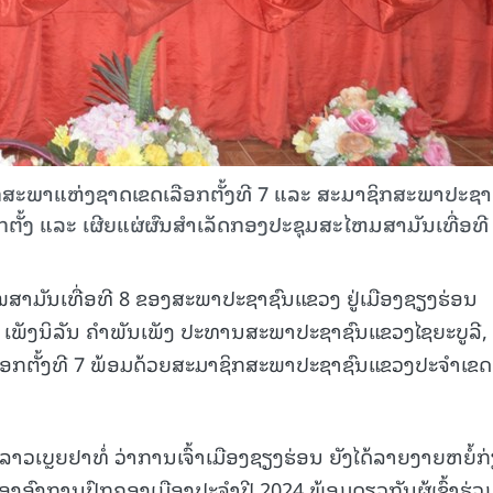
ຊິກສະພາແຫ່ງຊາດເຂດເລືອກຕັ້ງທີ 7 ແລະ ສະມາຊິກສະພາປະຊາ
ືອກຕັ້ງ ແລະ ເຜີຍແຜ່ຜົນສໍາເລັດກອງປະຊຸມສະໄຫມສາມັນເທື່ອທີ
າມັນເທື່ອທີ 8 ຂອງສະພາປະຊາຊົນແຂວງ ຢູ່ເມືອງຊຽງຮ່ອນ
ເພັງນິລັນ ຄຳພັນເພັງ ປະທານສະພາປະຊາຊົນແຂວງໄຊຍະບູລີ, 
ອກຕັ້ງທີ 7 ພ້ອມດ້ວຍສະມາຊິກສະພາປະຊາຊົນແຂວງປະຈຳເຂດ
າວເບຼຍຢາທໍ່ ວ່າການເຈົ້າເມືອງຊຽງຮ່ອນ ຍັງໄດ້ລາຍງາຍຫຍໍ້ກ
ຂອງອົງການປົກຄອງເມືອງປະຈຳປີ 2024 ພ້ອມດຽວກັນຜູ້ເຂົ້າຮ່ວ