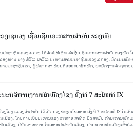
ງເຊກອງ ເຊື່ອມຊຶມເອະກສານສໍາຄັນ ຂອງພັກ
 ສານປະຊາຊົນແຂວງເຊກອງ ໄດ້ຈັດພິທີເຜີຍແຜ່ເຊື່ອມຊຶມເອກະສານສໍາຄັນຂອງພັກ 
ຂອງທ່ານ ນາງ ສີວິໄລ ຜາວິໄລ ປະທານສານປະຊາຊົນແຂວງເຊກອງ, ມີຄະນະພັກ-
 ສານປະຊາຊົນເຂດ, ຜູ້ພິພາກສາ ພ້ອມດ້ວຍສະມາຊິກພັກ, ພະນັກງານລັດຖະກອ
ນະບໍລິຫານງານພັກເມືອງໂຂງ ຄັ້ງທີ 7 ສະໄໝທີ IX
ອງໂຂງ ແຂວງຈຳປາສັກ ໄດ້ເປີດກອງປະຊຸມຄົບຄະນະ ຄັ້ງທີ 7 ສະໄໝທີ IX ໃນ​ວັນ​
ອງວ່າການເມືອງ, ໂດຍການເປັນປະທານຂອງ ສະຫາຍ ສາທິດ ປັດສາພັນ ກຳມະການພັກ
ັກເມືອງ, ມີບັນດາສະຫາຍໃນຄະນະປະຈຳພັກເມືອງ, ກຳມະການພັກເມືອງເຂົ້າຮ່ວ