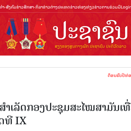
ຳ-ສັງຄົມ
ຂ່າວສືກສາ-ກິລາ
ຂ່າວຕ່າງປະເທດ
ຂ່າວທ່ອງທ່ຽວ
ຂ່າວການຮ່ວມມື
Logi
ຕ້ອນຮັບປີທ່ອງທ່ຽວລາວ
ນສໍາເລັດກອງປະຊຸມສະໄໝສາມັນເທື
ດທີ IX