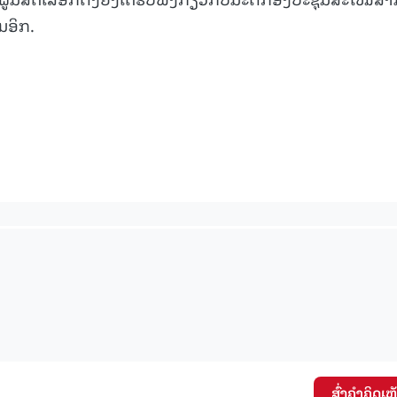
ມອິກ.
ສົ່ງຄໍາຄິດເຫ