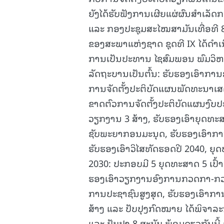
ຍັງໄດ້ຮັບຟັງການເຜີຍແຜ່ຜົນສໍາເລັ
ແລະ ກອງປະຊຸມສະໄໝສາມັນເທື່ອທີ 
ຂອງສະພາແຫ່ງຊາດ ຊຸດທີ IX ໄດ້ດໍາເ
ການເປັນປະທານ ໄຊສົມພອນ ພົມວິ
ລັດຖະບານເປັນຕົ້ນ: ຮັບຮອງເອົາກາ
ການຈັດຕັ້ງປະຕິບັດແຜນພັດທະນາເສດ
ຂາດຕົວການຈັດຕັ້ງປະຕິບັດແຜນງົບປະ
ວຽກງານ 3 ສ້າງ, ຮັບຮອງເອົາຍຸດ
ຊັບພະຍາກອນມະນຸດ, ຮັບຮອງເອົາກ
ຮັບຮອງເອົາວິໄສທັດຮອດປີ 2040, 
2030: ປະກອບມີ 5 ຍຸດທະສາດ 5 ເປົ
ຮອງເອົາວຽກງານອົງການກວດກາ-ກວ
ການປະຊາຊົນສູງສຸດ, ຮັບຮອງເອົາ
ສ້າງ ແລະ ປັບປຸງກົດໝາຍ ໄດ້ພິຈາລ
ແລະ ປັບປຸງ 8 ສະບັບ ພ້ອມດຽວກັນນີ້