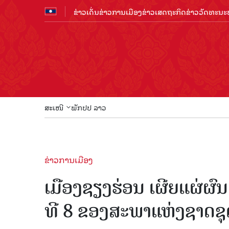
ຂ່າວເດັ່ນ
ຂ່າວການເມືອງ
ຂ່າວເສດຖະກິດ
ຂ່າວວັດທະນະທ
ສະເໜີ
ພັກປປ ລາວ
ຂ່າວການເມືອງ
ເມືອງຊຽງຮ່ອນ ເຜີຍແຜ່ຜົ
ທີ 8 ຂອງສະພາແຫ່ງຊາດຊຸ