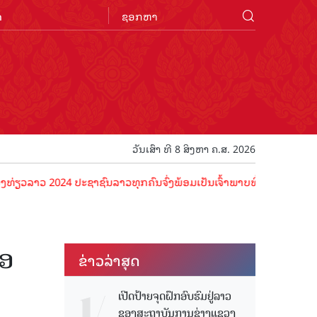
n
ວັນເສົາ ທີ 8 ສິງຫາ ຄ.ສ. 2026
 2024 ປະຊາຊົນລາວທຸກຄົນຈົ່ງພ້ອມເປັນເຈົ້າພາບທີ່ດີ ຕ້ອນຮັບນັກທ່ອງທ່ຽວ
່ອ
ຂ່າວ​ລ່າ​ສຸດ
ເປີດປ້າຍຈຸດຝຶກອົບຮົມຢູ່ລາວ
ຂອງສະຖາບັນການຊ່າງແຂວງ