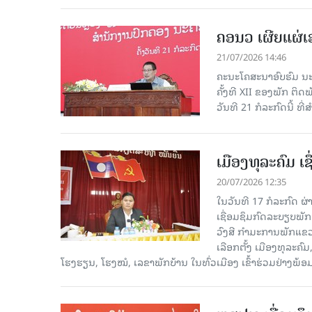
ຄອນວ ເຜີຍແຜ່
21/07/2026 14:46
ຄະນະໂຄສະນາອົບຮົມ ນະ
ຄັ້ງທີ XII ຂອງພັກ ຕິ
ວັນທີ 21 ກໍລະກົດນີ້ ທີ
ເມືອງທຸລະຄົມ ເ
20/07/2026 12:35
ໃນວັນທີ 17 ກໍລະກົດ ຜ
ເຊື່ອມຊຶມກົດລະບຽບພັກ
ວົງສີ ກຳມະການພັກແຂ
ເລືອກຕັ້ງ ເມືອງທຸລະຄ
ໂຮງຮຽນ, ໂຮງໝໍ, ເລຂາພັກບ້ານ ໃນທົ່ວເມືອງ ເຂົ້າຮ່ວມຢ່າງພ້