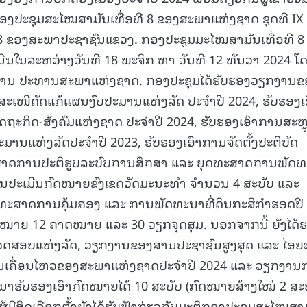
ດກອງປະຊຸມສະໄໝສາມັນເທື່ອທີ 8 ຂອງສະພາແຫ່ງຊາດ ຊຸດທີ IX
15.040(07-08-2026)
8 ຂອງສະພາປະຊາຊົນແຂວງ. ກອງປະຊຸມມະໄໝສາມັນເທື່ອທີ 8
ນີນໃນລະຫວ່າງວັນທີ 18 ພະຈິກ ຫາ ວັນທີ 12 ທັນວາ 2024 ໂ
ຫານ ປະທານສະພາແຫ່ງຊາດ. ກອງປະຊຸມໄດ້ຮັບຮອງວຽກງານຂ
ນສະເໜີດັດແກ້ແຜນງົບປະມານແຫ່ງລັດ ປະຈຳປີ 2024, ຮັບຮອງເ
ຖະກິດ-ສັງຄົມແຫ່ງຊາດ ປະຈຳປີ 2024, ຮັບຮອງເອົາການສະຫຼ
ມານແຫ່ງລັດປະຈຳປີ 2023, ຮັບຮອງເອົາການຈັດຕັ້ງປະຕິບັດ
ທະສາດການປະຕິຮູບລະບົບການສຶກສາ ແລະ ຍຸດທະສາດການພັດ
ານປະເມີນກົດໝາຍຂົງເຂດວັດມະນະທຳ ຈຳນວນ 4 ສະບັບ ແລະ
ຍຸດທະສາດການຄຸ້ມຄອງ ແລະ ການພັດທະນາທີ່ດິນກະສິກຳຮອດປີ
້າໝາຍ 12 ຄາດໝາຍ ແລະ 30 ວຽກຈຸດສຸມ. ນອກຈາກນີ້ ຍັງໄດ້
ດສອບແຫ່ງລັດ, ວຽກງານຂອງສານປະຊາຊົນສູງສຸດ ແລະ ໄອຍ
ການເຄື່ອນໄຫວຂອງສະພາແຫ່ງຊາດປະຈຳປີ 2024 ແລະ ວຽກງານ
ະນາຮັບຮອງເອົາກົດໝາຍໄດ້ 10 ສະບັບ (ກົດໝາຍສ້າງໃໝ່ 2 ສະບ
 ຜູ້ມີສິດເລືອກຕັ້ງຍັງໄດ້ຮັບຟັງກ່ຽວກັບມະຕິກອງປະຊຸມສະໄໝສາ