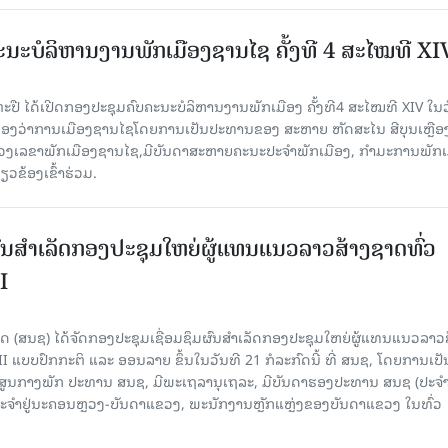
ນະບໍລິຫານງານພັກເມືອງຊານ​ໄຊ ຄັ້ງທີ 4 ສະໄໝທີ XI
ປື ໄດ້ເປີດກອງປະຊຸມຄົບຄະນະບໍລິຫານງານພັກເມືອງ ຄັ້ງທີ4 ສະໄໝທີ XIV ໃນ​ວັ
 ທີ່ຫ້ອງວ່າການເມືອງຊານໄຊໂດຍການເປັນປະທານຂອງ ສະຫາຍ ຫັດສະໄນ ສີບຸນເຫຼືອ
ເລຂາພັກເມືອງຊານໄຊ,ມີບັນດາສະຫາຍຄະນະປະຈຳພັກເມືອງ, ກຳມະການພັກເ
ວຂ້ອງເຂົ້າຮ່ວມ.
ຜົນສໍາເລັດກອງປະຊຸມໃຫຍ່ຜູ້ແທນແນວລາວສ້າງຊາດທົ່ວ
I
 (ສນຊ) ໄດ້ຈັດກອງປະຊຸມເຊື່ອມຊຶມຜົນສໍາເລັດກອງປະຊຸມໃຫຍ່ຜູ້ແທນແນວລາວ
II ແບບປົກກະຕິ ແລະ ອອນລາຍ ຂຶ້ນໃນວັນທີ 21 ກໍລະກົດນີ້ ທີ່ ສນຊ, ໂດຍການເປັ
ອງສູນກາງພັກ ປະທານ ສນຊ, ມີພະເຖລານຸເຖລະ, ມີບັນດາຮອງປະທານ ສນຊ (ປະ
ະຈໍາຢູ່ນະຄອນຫຼວງ-ບັນດາແຂວງ, ພະນັກງານຫຼັກແຫຼ່ງຂອງບັນດາແຂວງ ໃນທົ່ວ