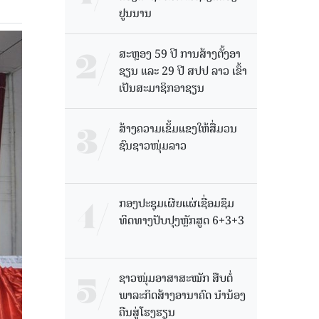
ຢູນນານ
ສະຫຼອງ 59 ປີ ການສ້າງຕັ້ງອາ
ຊຽນ ແລະ 29 ປີ ສປປ ລາວ ເຂົ້າ
ເປັນສະມາຊິກອາຊຽນ
ສ້າງຄວາມເຂັ້ມແຂງໃຫ້ສື່ມວນ
ຊົນຊາວໜຸ່ມລາວ
ກອງປະຊຸມເຜີຍແຜ່ເຊື່ອມຊຶມ
ທິດທາງປັບປຸງຫຼັກສູດ 6+3+3
ຊາວໜຸ່ມອາສາສະໝັກ ສືບຕໍ່
ພາລະກິດສ້າງອານາຄົດ ນໍານ້ອງ
ຄືນສູ່ໂຮງຮຽນ