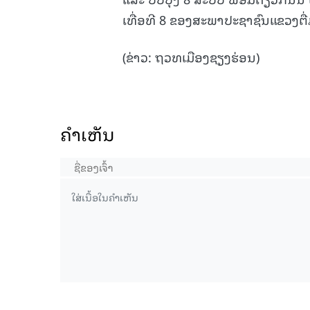
ເທື່ອທີ 8 ຂອງສະພາປະຊາຊົນແຂວງຕື່
(ຂ່າວ: ຖວທເມືອງຊຽງຮ່ອນ)
ຄໍາເຫັນ