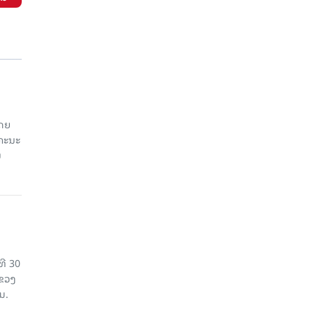
ໂດຍ
ຄະນະ
ນ
ທີ 30
ແຂວງ
ມ.