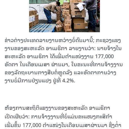
ຂ່າວຕ່າງປະເທດລາຍງານຫວ່າງບໍ່ດົນມານີ້; ກະຊວງ​ແຮງ​
ງານ​ຂອງ​ສະຫະລັດ ອາເມຣິກາ ລາຍງານວ່າ: ນາຍຈ້າງໃນ
ສະຫະລັດ ອາເມຣິກາ ​ໄດ້​ເພີ່ມຕຳແໜ່ງງານ 177,000
ອັດຕາ ​ໃນ​ເດືອນ​ເມສາ ຜ່ານມາ, ​ໃນ​ຂະນະ​ທີ່​ການ​ຈ້າງ​ງານ​
ຂອງ​ລັດຖະບານກາງ​​ສືບ​ຕໍ່​ຫຼຸດ​ລົງ ​ແລະ​ອັດຕາ​ການ​ວ່າງ​
ງານ​ບໍ່ມີການ​ປ່ຽນ​ແປງ ຢູ່ທີ່ 4.2%.
ຫ້ອງການສະຖິຕິແຮງງານຂອງສະຫະລັດ ອາເມຣິກາ
ເປີດເຜີຍວ່າ: ການຈ້າງງານທີ່ບໍ່ແມ່ນຂະແໜງກະສິກໍາ
ເພີ່ມຂຶ້ນ 177,000 ຕໍາແໜ່ງໃນເດືອນເມສາຜ່ານມາ ຊຶ່ງຕ່ໍາ