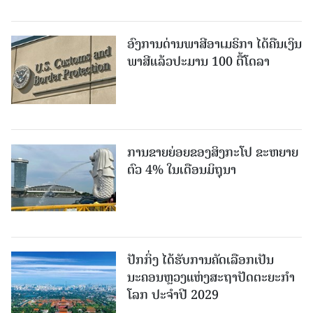
ອົງການດ່ານພາສີອາເມຣິກາ ໄດ້ຄືນເງິນ
ພາສີແລ້ວປະມານ 100 ຕື້ໂດລາ
ການຂາຍຍ່ອຍຂອງສິງກະໂປ ຂະຫຍາຍ
ຕົວ 4% ໃນເດືອນມິຖຸນາ
ປັກກິ່ງ ໄດ້ຮັບການຄັດເລືອກເປັນ
ນະຄອນຫຼວງແຫ່ງສະຖາປັດຕະຍະກຳ
ໂລກ ປະຈຳປີ 2029