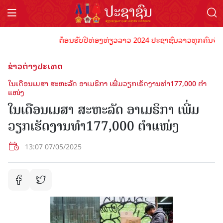
ຕ້ອນຮັບປີທ່ອງທ່ຽວລາວ 2024 ປະຊາຊົນລາວທຸກຄົນຈົ່ງພ້ອມເ
ຂ່າວຕ່າງປະເທດ
ໃນ​ເດືອນ​ເມ​ສາ ສະ​ຫະ​ລັດ ອາເມຣິກາ ​ເພີ່ມ​ວຽກ​ເຮັດ​ງານ​ທໍາ​177,000 ຕໍາ​
ແໜ່ງ​
ໃນ​ເດືອນ​ເມ​ສາ ສະ​ຫະ​ລັດ ອາເມຣິກາ ​ເພີ່ມ​
ວຽກ​ເຮັດ​ງານ​ທໍາ​177,000 ຕໍາ​ແໜ່ງ​
13:07 07/05/2025