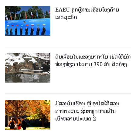
EAEU ຊຸກຍູ້ການເຊື່ອມໂຍງດ້ານ
ເສດຖະກິດ
ດິນເຈື່ອນໃນແຂວງນາກາໂນ ເຮັດໃຫ້ນັກ
ທ່ອງທ່ຽວ ປະມານ 390 ຄົນ ຕິດຄ້າງ
ມີສວນໃນເຮືອນ ຫຼື ອາໄສໃກ້ສວນ
ສາທາລະນະ ຊ່ວຍຫຼຸດການເປັນ
ເບົາຫວານປະເພດ 2