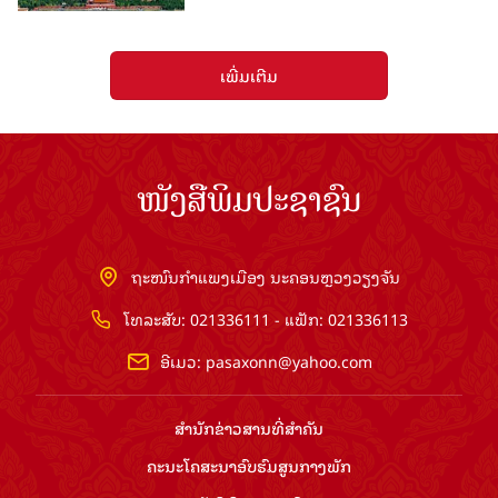
ເພີ່ມເຕີມ
ໜັງສືພິມປະຊາຊົນ
ຖະໜົນກຳແພງເມືອງ ນະຄອນຫຼວງວຽງຈັນ
ໂທລະສັບ: 021336111 - ແຟັກ: 021336113
ອີເມວ:
pasaxonn@yahoo.com
ສຳ​ນັກ​ຂ່າວ​ສານ​ທີ່​ສຳ​ຄັນ​
ຄະນະໂຄສະນາອົບຮົມ​ສູນ​ກາງ​ພັກ