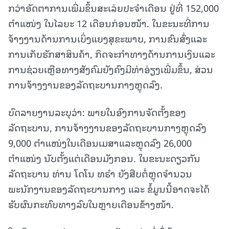
ກວ່າອັດຕາການເພີ່ມຂຶ້ນສະເລ່ຍປະຈຳເດືອນ ຢູ່ທີ່ 152,000
ຕຳແໜ່ງ ໃນໄລຍະ 12 ເດືອນກ່ອນໜ້າ. ໃນຂະນະທີ່ການ
ຈ້າງງານດ້ານການເບິ່ງແຍງສຸຂະພາບ, ການຂົນສົ່ງແລະ
ການເກັບຮັກສາສິນຄ້າ, ກິດຈະກໍາທາງດ້ານການເງິນແລະ
ການຊ່ວຍເຫຼືອທາງສັງຄົມຍັງຄົງມີທ່າອ່ຽງເພີ່ມຂຶ້ນ, ສ່ວນ
ການຈ້າງງານຂອງລັດຖະບານກາງຫຼຸດລົງ.
ບົດລາຍງານລະບຸວ່າ: ພາຍໃນອົງການຈັດຕັ້ງຂອງ
ລັດຖະບານ, ການຈ້າງງານຂອງລັດຖະບານກາງຫຼຸດລົງ
9,000 ຕຳແໜ່ງໃນເດືອນເມສາແລະຫຼຸດລົງ 26,000
ຕຳແໜ່ງ ນັບຕັ້ງແຕ່ເດືອນມັງກອນ. ໃນຂະນະດຽວກັນ
ລັດຖະບານ ທ່ານ ໂດໂນ ທຣໍາ ຍັງສືບຕໍ່ຫຼຸດຈຳນວນ
ພະນັກງານຂອງລັດຖະບານກາງ ແລະ ຂໍ້ມູນນີ້ອາດຈະໄດ້
ຮັບຜົນກະທົບທາງລົບໃນຫຼາຍເດືອນຂ້າງໜ້າ.