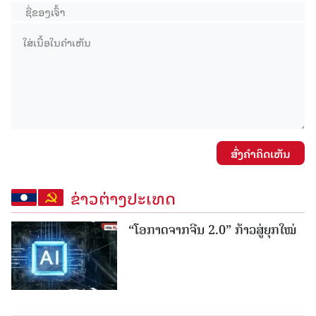
ສົ່ງຄໍາຄິດເຫັນ
ຂ່າວຕ່າງປະເທດ
“ໂອກາດຈາກຈີນ 2.0” ກ້າວສູ່ຍຸກໃໝ່