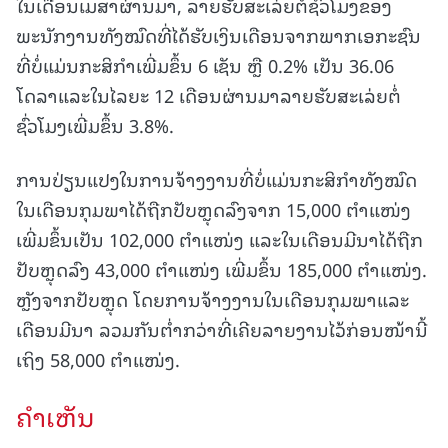
ໃນເດືອນເມສາຜ່ານມາ, ລາຍຮັບສະເລ່ຍຕໍ່ຊົ່ວໂມງຂອງ
ພະນັກງານທັງໝົດທີ່ໄດ້ຮັບເງິນເດືອນຈາກພາກເອກະຊົນ
ທີ່ບໍ່ແມ່ນກະສິກຳເພີ່ມຂຶ້ນ 6 ເຊັນ ຫຼື 0.2% ເປັນ 36.06
ໂດລາແລະໃນໄລຍະ 12 ເດືອນຜ່ານມາລາຍຮັບສະເລ່ຍຕໍ່
ຊົ່ວໂມງເພີ່ມຂຶ້ນ 3.8%.
ການປ່ຽນແປງໃນການຈ້າງງານທີ່ບໍ່ແມ່ນກະສິກໍາທັງໝົດ
ໃນເດືອນກຸມພາໄດ້ຖືກປັບຫຼຸດລົງຈາກ 15,000 ຕຳແໜ່ງ
ເພີ່ມຂຶ້ນເປັນ 102,000 ຕຳແໜ່ງ ແລະໃນເດືອນມີນາໄດ້ຖືກ
ປັບຫຼຸດລົງ 43,000 ຕຳແໜ່ງ ເພີ່ມຂຶ້ນ 185,000 ຕຳແໜ່ງ.
ຫຼັງຈາກປັບຫຼຸດ ໂດຍການຈ້າງງານໃນເດືອນກຸມພາແລະ
ເດືອນມີນາ ລວມກັນຕໍ່າກວ່າທີ່ເຄີຍລາຍງານໄວ້ກ່ອນໜ້ານີ້
ເຖິງ 58,000 ຕຳແໜ່ງ.
ຄໍາເຫັນ