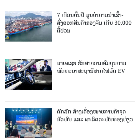
7 ເດືອນຕົ້ນປີ ມູນຄ່າການນຳເຂົ້າ-
ສົ່ງອອກສິນຄ້າຂອງຈີນ ເກີນ 30,000
ຕື້ຢວນ
ມາເລເຊຍ ຮັກສາຄວາມສົມດຸນການ
ພັດທະນາສະຖານີສາກໄຟລົດ EV
ດັກລັກ ສ້າງເຄື່ອງໝາຍການຄ້າຈຸດ
ນັດພົບ ແລະ ຜະລິດຕະພັນທ່ອງທ່ຽວ