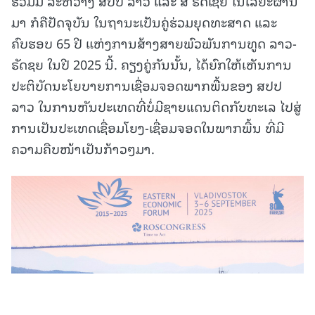
ຮ່ວມມື ລະຫວ່າງ ສປປ ລາວ ແລະ ສ ຣັດເຊຍ ໃນໄລຍະຜ່ານ
ມາ ກໍຄືປັດຈຸບັນ ໃນຖານະເປັນຄູ່ຮ່ວມຍຸດທະສາດ ແລະ
ຄົບຮອບ 65 ປີ ແຫ່ງການສ້າງສາຍພົວພັນການທູດ ລາວ-
ຣັດຊຍ ໃນປີ 2025 ນີ້. ຄຽງຄູ່ກັນນັ້ນ, ໄດ້ຍົກໃຫ້ເຫັນການ
ປະຕິບັດນະໂຍບາຍການເຊື່ອມຈອດພາກພື້ນຂອງ ສປປ
ລາວ ໃນການຫັນປະເທດທີ່ບໍ່ມີຊາຍແດນຕິດກັບທະເລ ໄປສູ່
ການເປັນປະເທດເຊື່ອມໂຍງ-ເຊື່ອມຈອດໃນພາກພື້ນ ທີ່ມີ
ຄວາມຄືບໜ້າເປັນກ້າວໆມາ.