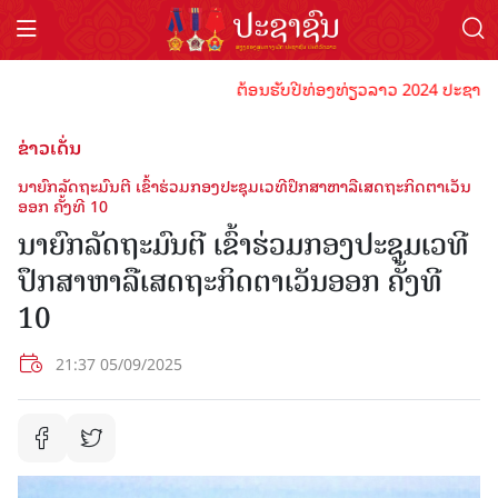
ຕ້ອນຮັບປີທ່ອງທ່ຽວລາວ 2024 ປະຊາຊົນລາວທຸກ
ຂ່າວເດັ່ນ
ນາຍົກລັດຖະມົນຕີ ເຂົ້າຮ່ວມກອງປະຊຸມເວທີປຶກສາຫາລືເສດຖະກິດຕາເວັນ
ອອກ ຄັ້ງທີ 10
ນາຍົກລັດຖະມົນຕີ ເຂົ້າຮ່ວມກອງປະຊຸມເວທີ
ປຶກສາຫາລືເສດຖະກິດຕາເວັນອອກ ຄັ້ງທີ
10
21:37 05/09/2025