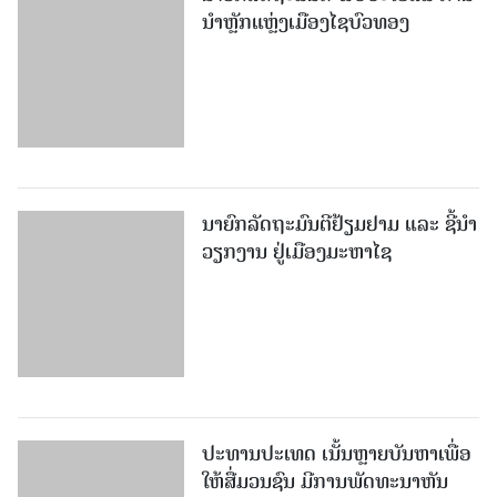
ນຳຫຼັກແຫຼ່ງເມືອງໄຊບົວທອງ
ນາຍົກລັດຖະມົນຕີຢ້ຽມຢາມ ແລະ ຊີ້ນຳ
ວຽກງານ ຢູ່ເມືອງມະຫາໄຊ
ປະທານປະເທດ ເນັ້ນຫຼາຍບັນຫາເພື່ອ
ໃຫ້ສື່ມວນຊົນ ມີການພັດທະນາຫັນ