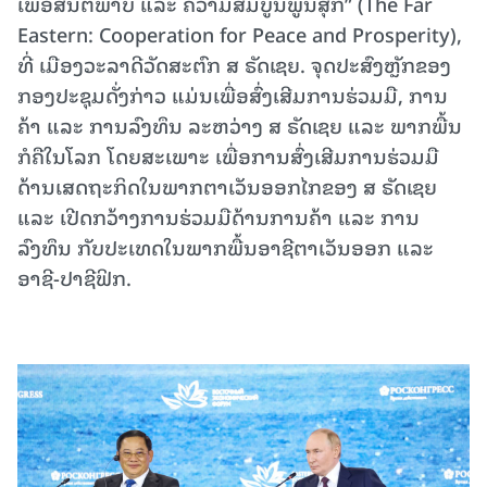
ເພື່ອສັນຕິພາບ ແລະ ຄວາມສົມບູນພູນສຸກ” (The Far
Eastern: Cooperation for Peace and Prosperity),
ທີ່ ເມືອງວະລາດີວັດສະຕົກ ສ ຣັດເຊຍ. ຈຸດປະສົງຫຼັກຂອງ
ກອງປະຊຸມດັ່ງກ່າວ ແມ່ນເພື່ອສົ່ງເສີມການຮ່ວມມື, ການ
ຄ້າ ແລະ ການລົງທຶນ ລະຫວ່າງ ສ ​ຣັດເຊຍ ແລະ ພາກພື້ນ
ກໍຄືໃນໂລກ ໂດຍສະເພາະ ເພື່ອການສົ່ງເສີມການຮ່ວມມື
ດ້ານເສດຖະກິດໃນພາກຕາເວັນອອກໄກຂອງ ສ ຣັດເຊຍ
ແລະ ເປີດກວ້າງການຮ່ວມມືດ້ານການຄ້າ ແລະ ການ
ລົງທຶນ ກັບປະເທດໃນພາກພື້ນອາຊີຕາເວັນອອກ ແລະ
ອາຊີ-ປາຊີຟິກ.