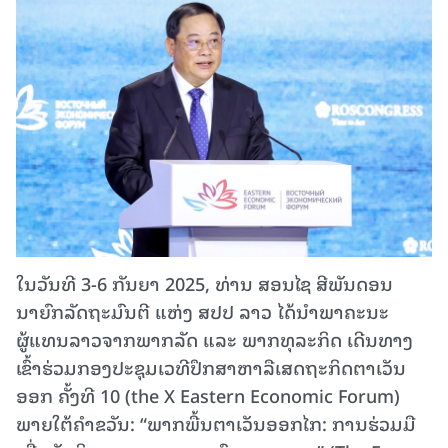
ໃນວັນທີ 3-6 ກັນຍາ 2025, ທ່ານ ສອນໄຊ ສີພັນດອນ
ນາຍົກລັດຖະມົນຕີ ແຫ່ງ ສປປ ລາວ ໄດ້ນຳພາຄະນະ
ຜູ້ແທນລາວຈາກພາກລັດ ແລະ ພາກທຸລະກິດ ເດີນທາງ
ເຂົ້າຮ່ວມກອງປະຊຸມເວທີປຶກສາຫາລືເສດຖະກິດຕາເວັນ
ອອກ ຄັ້ງທີ 10 (the X Eastern Economic Forum)
ພາຍໃຕ້ຄໍາຂວັນ: “ພາກພື້ນຕາເວັນອອກໄກ: ການຮ່ວມມື