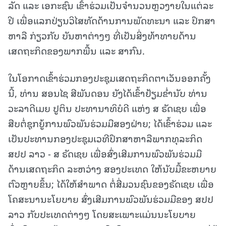
ລັດ ແລະ ເອກະຊົນ ເຂົ້າຮ່ວມເປັນຈໍານວນຫຼວງາຍໃນແຕ່ລະ
ປີ ເພື່ອແລກປ່ຽນວິໄສທັດດ້ານການພັດທະນາ ແລະ ປຶກສາ
ຫາລື ກ່ຽວກັບ ບັນຫາຕ່າງໆ ທີ່ເປັນສິ່ງທ້າທາຍດ້ານ
ເສດຖະກິດຂອງພາກພື້ນ ແລະ ສາກົນ.
ໃນໂອກາດເຂົ້າຮ່ວມກອງປະຊຸມເສດຖະກິດຕາເວັນອອກຄັ້ງ
ນີ້, ທ່ານ ສອນໄຊ ສີພັນດອນ ຍັງໄດ້ເຂົ້າຢ້ຽມຂໍ່ານັບ ທ່ານ
ວະລາດີເມຍ ປູຕິນ ປະທານາທິບໍດີ ແຫ່ງ ສ ຣັດເຊຍ ເພື່ອ
ສືບຕໍ່ຊຸກຍູ້ການພົວພັນຮ່ວມມືສອງຝ່າຍ; ໄດ້ເຂົ້າຮ່ວມ ແລະ
ເປັນປະທານກອງປະຊຸມເວທີປຶກສາຫາລືພາກທຸລະກິດ
ສປປ ລາວ - ສ ຣັດເຊຍ ເພື່ອສົ່ງເສີມການພົວພັນຮ່ວມມື
ດ້ານເສດຖະກິດ ລະຫວ່າງ ສອງປະເທດ ໃຫ້ນັບມື້ຂະຫຍາຍ
ຕົວຫຼາຍຂຶ້ນ; ໄດ້ໃຫ້ສຳພາດ ຕໍ່ສື່ມວນຊົນຂອງຣັດເຊຍ ເພື່ອ
ໂຄສະນານະໂຍບາຍ ສົ່ງເສີມການພົວພັນຮ່ວມມືຂອງ ສປປ
ລາວ ກັບປະເທດຕ່າງໆ ໂດຍສະເພາະແມ່ນນະໂຍບາຍ