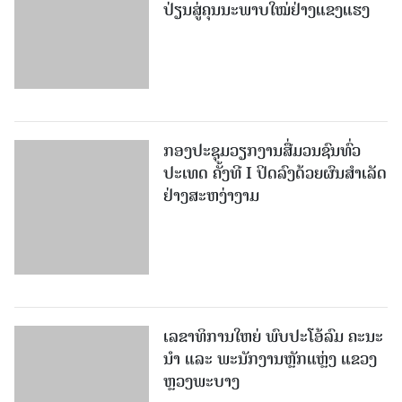
ປ່ຽນສູ່ຄຸນນະພາບໃໝ່ຢ່າງແຂງແຮງ
ກອງປະຊຸມວຽກງານສື່ມວນຊົນທົ່ວ
ປະເທດ ຄັ້ງທີ I ປິດລົງດ້ວຍຜົນສໍາເລັດ
ຢ່າງສະຫງ່າງາມ
ເລຂາທິການໃຫຍ່ ພົບປະໂອ້ລົມ ຄະນະ
ນໍາ ແລະ ພະນັກງານຫຼັກແຫຼ່ງ ແຂວງ
ຫຼວງພະບາງ