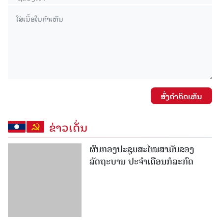
ສົ່ງຄໍາຄິດເຫັນ
ຂ່າວເດັ່ນ
ຜົນກອງປະຊຸມສະໄໝສາມັນຂອງ
ລັດຖະບານ ປະຈຳເດືອນກໍລະກົດ