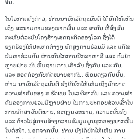
ຈີນ.
ໃນໂອກາດດັ່ງກ່າວ, ທ່ານນາຍົກລັດຖະມົນຕີ ໄດ້ຍົກໃຫ້ເຫັນ
ເຖິງ ສະພາບການຂອງພາກພື້ນ ແລະ ສາກົນ ທີ່ສົ່ງຜົນ
ກະທົບຕໍ່ລະບົບໂຄງສ້າງເສດຖະກິດຂອງໂລກ ຊຶ່ງໄດ້
ຮຽກຮ້ອງໃຫ້ປະເທດຕ່າງໆ ຍົກສູງການຮ່ວມມື ແລະ ແກ້ໄຂ
ບັນຫາຮ່ວມກັນ ຜ່ານກົນໄກການປຶກສາຫາລື ແລະ ກົນໄກ
ຫຼາຍຝ່າຍ ບົນພື້ນຖານການເຄົາລົບ ຊຶ່ງກັນ ແລະ ກັນ,
ແລະ ສອດຄ່ອງກັບກົດໝາຍສາກົນ. ພ້ອມດຽວກັນນັ້ນ,
ທ່ານ ນາຍົກລັດຖະມົນຕີ ຍັງໄດ້ຍົກໃຫ້ເຫັນເຖິງບົດບາດ
ຄວາມສໍາຄັນຂອງ ສ ຣັດເຊຍ ໃນເວທີສາກົນ ແລະ ຄວາມສໍາ
ຄັນຂອງການຮ່ວມມືຫຼາຍຝ່າຍ ໃນການປະກອບສ່ວນເຂົ້າໃນ
ການຮັກສາສັນຕິພາບ, ສະຖຽນລະພາບ, ຄວາມໝັ້ນຄົງ
ແລະ ກ້າວໄປສູ່ການສ້າງຄວາມສົມບູນພູນສຸກຂອງພາກພື້ນ
ໃນຕໍ່ໜ້າ. ນອກຈາກນັ້ນ, ທ່ານ ຍັງໄດ້ຍົກໃຫ້ເຫັນ ການ