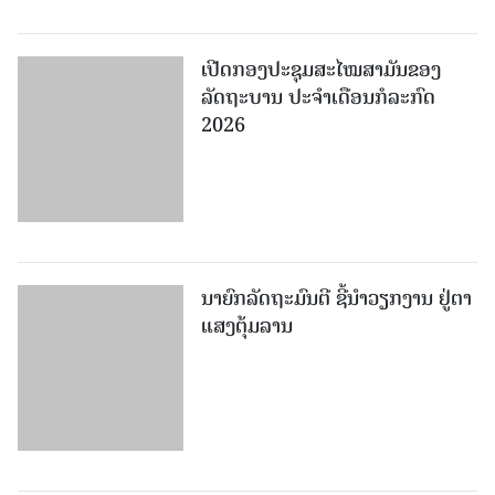
ເປີດກອງປະຊຸມສະໄໝສາມັນຂອງ
ລັດຖະບານ ປະຈໍາເດືອນກໍລະກົດ
2026
ນາຍົກລັດຖະມົນຕີ ຊີ້ນຳວຽກງານ ຢູ່ຕາ
ແສງຕຸ້ມລານ