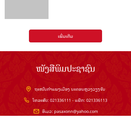
ເພີ່ມເຕີມ
ໜັງສືພິມປະຊາຊົນ
ຖະໜົນກຳແພງເມືອງ ນະຄອນຫຼວງວຽງຈັນ
ໂທລະສັບ: 021336111 - ແຟັກ: 021336113
ອີເມວ:
pasaxonn@yahoo.com
ສຳ​ນັກ​ຂ່າວ​ສານ​ທີ່​ສຳ​ຄັນ​