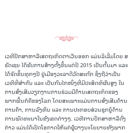
ເວທີປຶກສາຫາລືເສດຖະກິດຕາເວັນອອກ ແມ່ນລິເລີ່ມໂດຍ ສ
ຣັດເຊຍ ໄດ້ຮັບການສ້າງຕັ້ງຂຶ້ນແຕ່ປີ 2015 ເປັນຕົ້ນມາ ແລະ
ໄດ້ຈັດຂຶ້ນທຸກໆປີ ຢູ່ເມືອງວະລາດີວັດສະຕົກ ຊຶ່ງຖືວ່າເປັນ
ເວທີທີ່ສໍາຄັນ ແລະ ເປັນກົນໄກໜຶ່ງທີ່ມີປະສິດທິຜົນສູງ ໃນ
ການສົ່ງເສີມວຽກງານການຮ່ວມມືດ້ານເສດຖະກິດຂອງ
ພາກພື້ນກໍຄືຂອງໂລກ ໂດຍສະເພາະແມ່ນການສົ່ງເສີມດ້ານ
ການຄ້າ, ການລົງທຶນ ແລະ ການປະກອບສ່ວນຊຸກຍູ້ດ້ານ
ການພັດທະນາໃນຂົງເຂດຕ່າງໆ. ເວທີການປຶກສາຫາລືດັ່ງ
ກ່າວ ແມ່ນໄດ້ເປີດໂອກາດໃຫ້ແກ່ຜູ້ວາງນະໂຍບາຍທັງພາກ