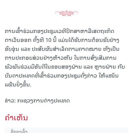
ການເຂົ້າຮ່ວມກອງປະຊຸມເວທີປຶກສາຫາລືເສດຖະກິດ
ຕາເວັນອອກ ຄັ້ງທີ 10 ນີ້ ແມ່ນໄດ້ຮັບການຕ້ອນຮັບຢ່າງ
ອົບອຸ່ນ ແລະ ປະສົບຜົນສໍາເລັດຕາມຄາດໝາຍ ທັງເປັນ
ການປະກອບສ່ວນຢ່າງຫ້າວຫັນ ໃນການສົ່ງເສີມການ
ພົວພັນຮ່ວມມືອັນດີໃນຂອບສອງຝ່າຍ ແລະ ຫຼາຍຝ່າຍ ກັບ
ບັນດາປະເທດທີ່ເຂົ້າຮ່ວມກອງປະຊຸມດັ່ງກ່າວ ໃຫ້ແໜ້ນ
ແຟ້ນຍິ່ງຂຶ້ນ.
ຂ່າວ: ກະຊວງການຕ່າງປະເທດ
ຄໍາເຫັນ