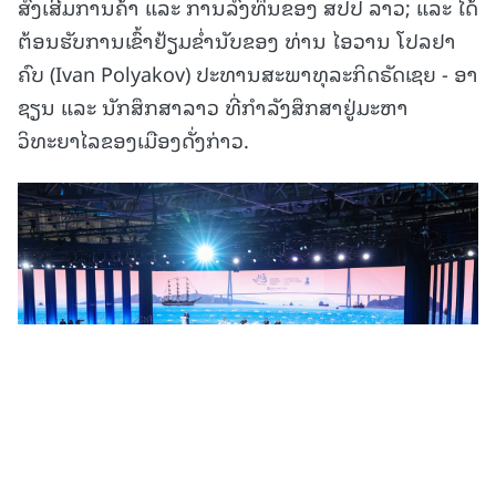
ສົ່ງເສີມການຄ້າ ແລະ ການລົງທຶນຂອງ ສປປ ລາວ; ແລະ ໄດ້
ຕ້ອນຮັບການເຂົ້າຢ້ຽມຂໍ່ານັບຂອງ ທ່ານ ໄອວານ ໂປລຢາ
ຄົບ (Ivan Polyakov) ປະທານສະພາທຸລະກິດຣັດເຊຍ - ອາ
ຊຽນ ແລະ ນັກສຶກສາລາວ ທີ່ກຳລັງສຶກສາຢູ່ມະຫາ
ວິທະຍາໄລຂອງເມືອງດັ່ງກ່າວ.