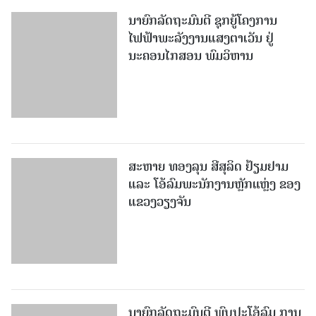
ນາຍົກລັດຖະມົນຕີ ຊຸກຍູ້ໂຄງການ
ໄຟຟ້າພະລັງງານແສງຕາເວັນ ຢູ່
ນະຄອນໄກສອນ ພົມວິຫານ
ສະຫາຍ ທອງລຸນ ສີສຸລິດ ຢ້ຽມຢາມ
ແລະ ໂອ້ລົມພະນັກງານຫຼັກແຫຼ່ງ ຂອງ
ແຂວງວຽງຈັນ
ນາຍົກລັດຖະມົນຕີ ພົບປະໂອ້ລົມ ການ