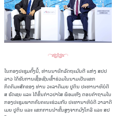
ໃນກອງປະຊຸມຄັ້ງນີ້, ທ່ານນາຍົກລັດຖະມົນຕີ ແຫ່ງ ສປປ
ລາວ ໄດ້ຮັບການເຊື້ອເຊີນເຂົ້າຮ່ວມໃນນາມເປັນແຂກ
ກິດຕິມະສັກຂອງ ທ່ານ ວະລາດີເມຍ ປູຕິນ ປະທານາທິບໍດີ
ສ ຣັດເຊຍ ແລະ ໄດ້ຂຶ້ນກ່າວປາໄສ ພ້ອມທັງ ຕອບຄໍາຖາມໃນ
ກອງປະຊຸມພາກຄົບຄະນະຮ່ວມກັບ ປະທານາທິບໍດີ ວາລາດີ
ເມຍ ປູຕິນ ແລະ ແຂກການນຳຂັ້ນສູງຈາກມົງໂກລີ ແລະ ສປ