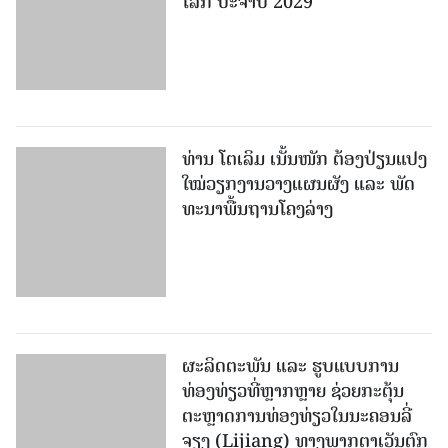
ທ່ານ ໂຕ​ເລິມ ເນັ້ນໜັກ ຕ້ອງ​ປ່ຽນ​ແປງ​
ໃໝ່​ວຽກ​ງານ​ວາງ​ແຜນ​ຜັງ ແລະ ​ພັດ​
ທະ​ນາ​ພື້ນ​ຖານ​ໂຄງ​ລ່າງ
ຜະລິດຕະພັນ ແລະ ຮູບແບບການ
ທ່ອງທ່ຽວທີ່ຫຼາກຫຼາຍ ຊ່ວຍກະຕຸ້ນ
ຕະຫຼາດການທ່ອງທ່ຽວໃນນະຄອນລີ່
ຈຽງ (Lijiang) ທາງພາກຕາເວັນຕົກ
ສ່ຽງໃຕ້ຂອງຈີນ