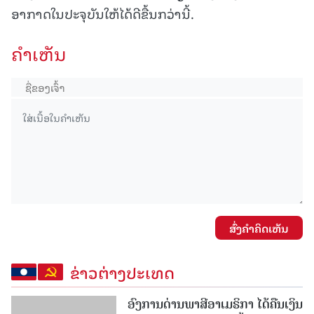
ອາກາດໃນປະຈຸບັນໃຫ້ໄດ້ດີຂື້ນກວ່ານີ້.
ຄໍາເຫັນ
ສົ່ງຄໍາຄິດເຫັນ
ຂ່າວຕ່າງປະເທດ
ອົງການດ່ານພາສີອາເມຣິກາ ໄດ້ຄືນເງິນ