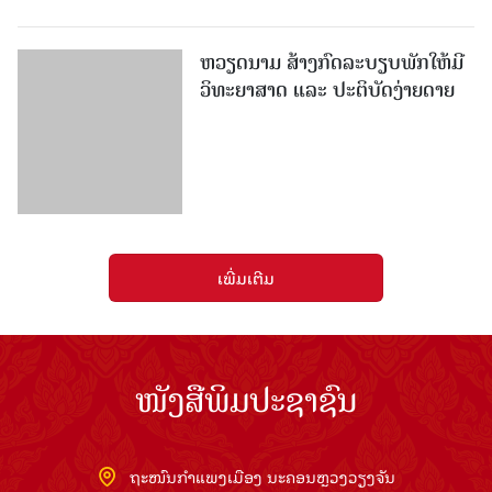
ໜັງສືພິມປະຊາຊົນ
ຖະໜົນກຳແພງເມືອງ ນະຄອນຫຼວງວຽງຈັນ
ໂທລະສັບ: 021336111 - ແຟັກ: 021336113
ອີເມວ:
pasaxonn@yahoo.com
ສຳ​ນັກ​ຂ່າວ​ສານ​ທີ່​ສຳ​ຄັນ​
ຄະນະໂຄສະນາອົບຮົມ​ສູນ​ກາງ​ພັກ
ໜັງສືພິມ ປະ​ຊາ​ຊົນ
ສຳ​ນັກ​ງານ​ທີ່​ສຳ​ຄັນ
ສຳ​ນັກ​ງານ​ປະ​ທານ​ປະ​ເທດ