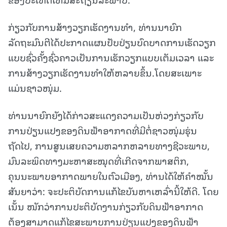
ກ່ຽວກັບການສ້າງວຽກເຮັດງານທຳ, ທ່ານນາຍົກ
ລັດຖະມົນຕີໄດ້ປະກາດແຜນປັບປ່ຽນບົດບາດການເຮັດວຽກ
ແບບຊົ່ວຄັ້ງຊົ່ວຄາວເປັນການເຮັກວຽກແບບເຕັມເວລາ ແລະ
ການສ້າງວຽກເຮັດງານທຳໃຫ້ຫລາຍຂຶ້ນ.ໂດຍສະເພາະ
ແມ່ນຊາວໜຸ່ມ.
ທ່ານນາຍົກຍັງໄດ້ກ່າວສະແດງຄວາມເປັນຫ່ວງກ່ຽວກັບ
ການປ່ຽນແປງຂອງດິນຟ້າອາກາດທີ່ມີຕໍ່ຊາວໜຸ່ມຮຸ່ນ
ຖັດໄປ, ການສູນເສຍຄວາມຫລາກຫລາຍທາງຊີວະພາບ,
ມົນລະພິດທາງມະຫາສະໝຸດທີ່ເກີດຈາກພາສຕິກ,
ຄຸນນະພາບອາກາດພາຍໃນຕົວເມືອງ, ທ່ານໄດ້ໃຫ້ຄຳໝັ້ນ
ສັນຍາວ່າ: ຈະປະຕິບັດການແກ້ໄຂບັນຫາເຫລົ່ານີ້ໃຫ້ດີ. ໂດຍ
ເນັ້ນ ໜັກວ່າການປະຕິບັດງານກ່ຽວກັບດິນຟ້າອາກາດ
ຕ້ອງສາມາດແກ້ໄຂສະພາບການປ່ຽນແປງຂອງດິນຟ້າ