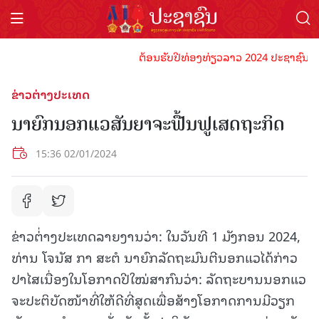
ຕ້ອນຮັບປີທ່ອງທ່ຽວລາວ 2024 ປະຊາຊົນລາວທຸກ
ຂ່າວຕ່າງປະເທດ
ນາຍົກນອກແວສັນຍາຈະຟື້ນຟູເສດຖະກິດ
15:36 02/01/2024
ຂ່າວຕ່່າງປະເທດລາຍງານວ່າ: ໃນວັນທີ 1 ມັງກອນ 2024,
ທ່ານ ໂຈນັສ ກາ ສະຕໍ ນາຍົກລັດຖະມົນຕີນອກແວໄດ້ກ່າວ
ປາໄສເນື່ອງໃນໂອກາດປີໃໝ່ສາກົນວ່າ: ລັດຖະບານນອກແວ
ຈະປະຕິບັດໜ້າທີ່ໃຫ້ດີທີ່ສຸດເພື່ອສ້າງໂອກາດການມີວຽກ