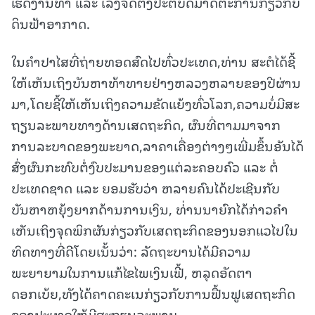
ເຮັດງານທຳ ແລະ ເລັ່ງຈັດຕັ້ງປະຕິບັດມາດຕະການກ່ຽວກັບ
ດິນຟ້າອາກາດ.
ໃນຄຳປາໄສທີ່ຖ່າຍທອດສົດໄປທົ່ວປະເທດ,ທ່ານ ສະຕໍໄດ້ຊີ້
ໃຫ້ເຫັນເຖິງບັນຫາທ້າທາຍຢ່າງຫລວງຫລາຍຂອງປີຜ່ານ
ມາ,ໂດຍຊີ້ໃຫ້ເຫັນເຖິງຄວາມຂັດແຍ້ງທົ່ວໂລກ,ຄວາມບໍ່ມີສະ
ຖຽນລະພາບທາງດ້ານເສດຖະກິດ, ຜົນທີ່ຕາມມາຈາກ
ການລະບາດຂອງພະຍາດ,ລາຄາເຄື່ອງຕ່າງໆເພີ່ມຂຶ້ນອັນໄດ້
ສົ່ງຜົນກະທົບຕໍ່ງົບປະມານຂອງແຕ່ລະຄອບຄົວ ແລະ ຕໍ່
ປະເທດຊາດ ແລະ ຍອມຮັບວ່າ ຫລາຍຄົນໄດ້ປະເຊີນກັບ
ບັນຫາຫຍຸ້ງຍາກດ້ານການເງິນ, ທ່່ານນາຍົກໄດ້ກ່າວຄຳ
ເຫັນເຖິງຈຸດພິກຜັນກ່ຽວກັບເສດຖະກິດຂອງນອກແວໄປໃນ
ທິດທາງທີ່ດີໂດຍເນັ້ນວ່າ: ລັດຖະບານໄດ້ມີຄວາມ
ພະຍາຍາມໃນການແກ້ໄຂໄພເງິນເຟີ້, ຫລຸດອັດຕາ
ດອກເບ້ຍ,ທັງໄດ້ຄາດຄະເນກ່ຽວກັບການຟື້ນຟູເສດຖະກິດ
ຂອງປະເທດໃຫ້ມີສະຖຽນລະພາບ.