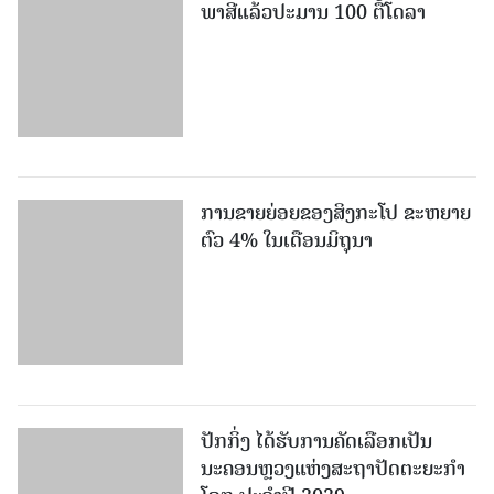
ພາສີແລ້ວປະມານ 100 ຕື້ໂດລາ
ການຂາຍຍ່ອຍຂອງສິງກະໂປ ຂະຫຍາຍ
ຕົວ 4% ໃນເດືອນມິຖຸນາ
ປັກກິ່ງ ໄດ້ຮັບການຄັດເລືອກເປັນ
ນະຄອນຫຼວງແຫ່ງສະຖາປັດຕະຍະກຳ
ໂລກ ປະຈຳປີ 2029