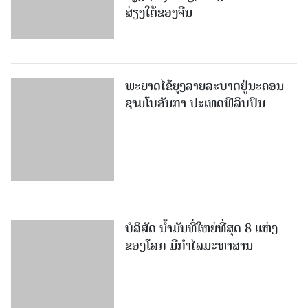
ພະຍາດໄຂ້ຍຸງລາຍລະບາດຢູ່ນະຄອນ
ຊາມໂບ​ອັນກາ ປະເທດຟີລິບປິນ
ບໍລິສັດ ນ້ຳມັນທີ່ໃຫຍ່ທີ່ສຸດ 8 ແຫ່ງ
ຂອງໂລກ ມີກຳໄລມະຫາສານ
ກຳປູເຈຍ ຈະທຳລາຍສະຖິຕິການ