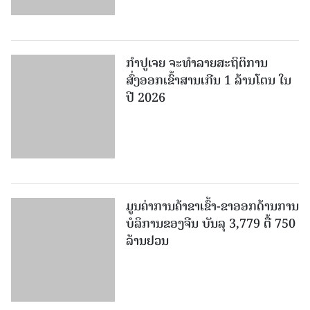
ສົ່ງອອກເຂົ້າສານເກີນ 1 ລ້ານໂຕນ ໃນ
ປີ 2026
ມູນຄ່າການຄ້າຂາເຂົ້າ-ຂາອອກດ້ານການ
ບໍລິການຂອງຈີນ ບັນລຸ 3,779 ຕື້ 750
ລ້ານຢວນ
ຫວຽດນາມ ສ້າງກົດລະບຽບພັກໃຫ້ມີ
ວິທະຍາສາດ ແລະ ປະຕິບັດງ່າຍດາຍ
ເພີ່ມເຕີມ