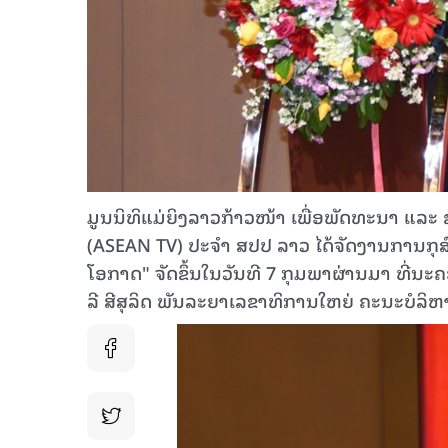
ມູນນິທິແມ່ຍິງລາວກ້າວໜ້າ ເພື່ອພັດທະນາ ແລະ
(ASEAN TV) ປະຈຳ ສປປ ລາວ ໄດ້ຈັດງານການກຸສົນ
ໂອກາດ" ຈັດຂຶ້ນໃນວັນທີ 7 ກຸມພາຜ່ານມາ ທີ່ນະ
ລີ ສີສຸລິດ ພັນລະຍາເລຂາທິການໃຫຍ່ ຄະນະບໍ