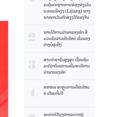
ກະຕຸ້ນຕະຫຼາດການທ່ອງທ່ຽວໃນ
ນະຄອນລີ່ຈຽງ (Lijiang) ທາງ
ພາກຕາເວັນຕົກສ່ຽງໃຕ້ຂອງຈີນ
ພາຍໃຕ້ການນໍາພາຂອງພັກ ສື່
ມວນຊົນລາວເຕີບໃຫຍ່ ເຂັ້ມແຂງ
ຢ່າງບໍ່ຢຸດຢັ້ງ
ສານປະຊາຊົນສູງສຸດ ເຊື່ອມຊຶມ
ມະຕິວ່າດ້ວຍການເພີ່ມທະວີການ
ນຳພາຂອງພັກ
ສທໜລ ສະຫຼຸບການເຄື່ອນໄຫວ
6 ເດືອນຕົ້ນປີ
ພະຍາດໄຂ້ຍຸງລາຍລະບາດຢູ່