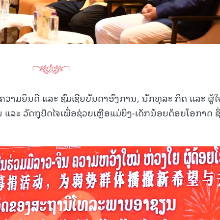
ງຄວາມຍິນດີ ແລະ ຊົມເຊີຍບັນດາອົງການ, ນັກທຸລະ ກິດ ແລະ ຜູ້ໃ
ແລະ ວັດຖຸປັດໄຈເພື່ອຊ່ວຍເຫຼືອແມ່ຍິງ-ເດັກນ້ອຍດ້ອຍໂອກາດ ຊຶ