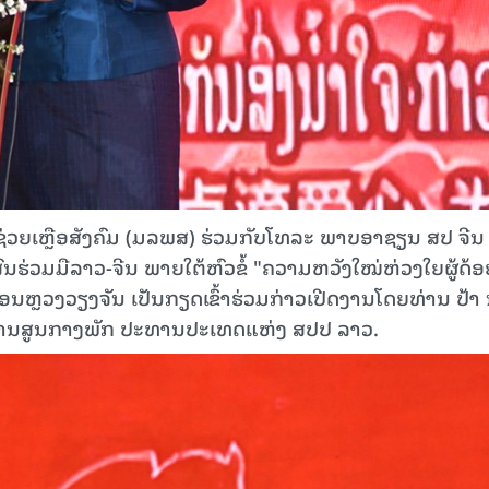
 ຊ່ວຍເຫຼືອສັງຄົມ (ມລພສ) ຮ່ວມກັບໂທລະ ພາບອາຊຽນ ສປ ຈີນ
ຮ່ວມມືລາວ-ຈີນ ພາຍໃຕ້ຫົວຂໍ້ "ຄວາມຫວັງໃໝ່ຫ່ວງໃຍຜູ້ດ້ອ
ຄອນຫຼວງວຽງຈັນ ເປັນກຽດເຂົ້າຮ່ວມກ່າວເປີດງານໂດຍທ່ານ ປ້າ
ລິຫານສູນກາງພັກ ປະທານປະເທດແຫ່ງ ສປປ ລາວ.