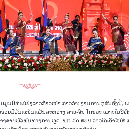
ູນນິທິແມ່ຍິງລາວກ້າວໜ້າ ກ່າວວ່າ: ງານການກຸສົນຄັ້ງນີ້, ແ
າມຮ່ວມມືອັນແໜ້ນແຟ້ນລະຫວ່າງ ລາວ-ຈີນ ໂດຍສະ ເພາະໃນປີທ
າງສາຍພົວພັນທາງການທູດ. ພັກ-ລັດ ສປປ ລາວໄດ້ເອົາໃຈໃສ່ 
 ແລະ ເດັກນ້ອຍ ຄຽງຄູ່ກັບການພັດທະ ນາສັງຄົມ.