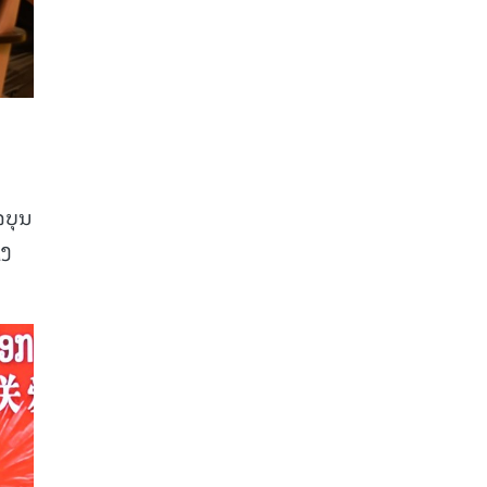
ຈບຸນ
່ງ