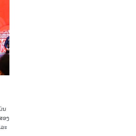
ມ່ນ
ີສອງ
ແລະ