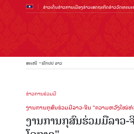
ຂ່າວເດັ່ນ
ຂ່າວການເມືອງ
ຂ່າວເສດຖະກິດ
ຂ່າວວັດທະນະທ
ສະເໜີ
ພັກປປ ລາວ
ຂ່າວການຮ່ວມມື
ງານການກຸສົນຮ່ວມມືລາວ-ຈີນ "ຄວາມຫວັງໃໝ່ຫ່
ງານການກຸສົນຮ່ວມມືລາວ-ຈ