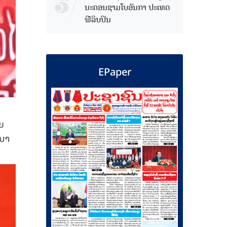
ນະຄອນຊາມໂບ​ອັນກາ ປະເທດ
ຟີລິບປິນ
EPaper
ຍ
 ນາ