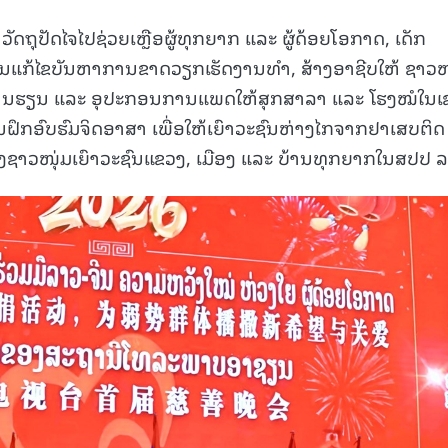
ລະ ວັດຖຸປັດໄຈໄປຊ່ວຍເຫຼືອຜູ້ທຸກຍາກ ແລະ ຜູ້ດ້ອຍໂອກາດ, ເດັກ
ກ້ໄຂບັນຫາການຂາດວຽກເຮັດງານທຳ, ສ້າງອາຊີບໃຫ້ ຊາວໜຸ
ອນການຮຽນ ແລະ ອຸປະກອນການແພດໃຫ້ສຸກສາລາ ແລະ ໂຮງໝໍໃນເ
ຝຶກອົບຮົມຈິດອາສາ ເພື່ອໃຫ້ເຍົາວະຊົນຫ່າງໄກຈາກຢາເສບຕິດ
າວໜຸ່ມເຍົາວະຊົນແຂວງ, ເມືອງ ແລະ ບ້ານທຸກຍາກໃນສປປ ລ