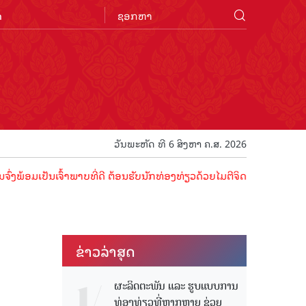
n
ວັນພະຫັດ ທີ 6 ສິງຫາ ຄ.ສ. 2026
້າພາບທີ່ດີ ຕ້ອນຮັບນັກທ່ອງທ່ຽວດ້ວຍໄມຕີຈິດ ມິດຕະພາບອັນດູດດື່ມ !
ຂ່າວ​ລ່າ​ສຸດ
ຜະລິດຕະພັນ ແລະ ຮູບແບບການ
ທ່ອງທ່ຽວທີ່ຫຼາກຫຼາຍ ຊ່ວຍ