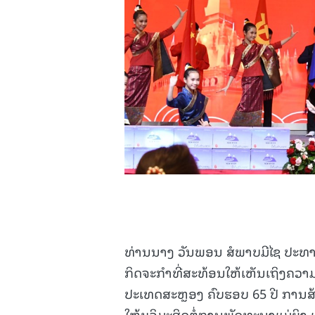
ທ່ານນາງ ວັນພອນ ສໍພາບມີໄຊ ປະທານມ
ກິດຈະກຳທີ່ສະທ້ອນໃຫ້ເຫັນເຖິງຄວ
ປະເທດສະຫຼອງ ຄົບຮອບ 65 ປີ ການສ້
ໃຫ້ບຸລິມະສິດຕໍ່ການພັດທະນາແມ່ຍິງ