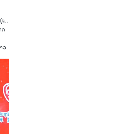
່ມ,
ຂດ
າວ.