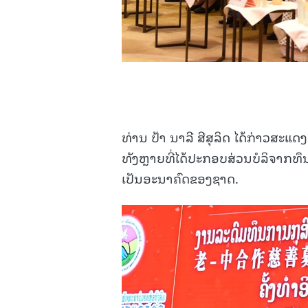
ທ່ານ ປ້າ ນາລີ ສີສຸລິດ ໄດ້ກ່າວສະແດ
ທັງຫຼາຍທີ່ໄດ້ປະກອບສ່ວນບໍລິຈາກທຶນ 
ເປັນອະນາຄົດຂອງຊາດ.