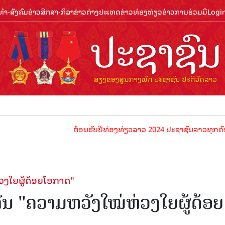
ຳ-ສັງຄົມ
ຂ່າວສືກສາ-ກິລາ
ຂ່າວຕ່າງປະເທດ
ຂ່າວທ່ອງທ່ຽວ
ຂ່າວການຮ່ວມມື
Logi
ຕ້ອນຮັບປີທ່ອງທ່ຽວລາວ 2024 ປະຊາຊົນລາວທຸກຄົນຈົ່ງພ້ອມເປັນເຈົ
ວງໃຍຜູ້ດ້ອຍໂອກາດ"
ີນ "ຄວາມຫວັງໃໝ່ຫ່ວງໃຍຜູ້ດ້ອຍ