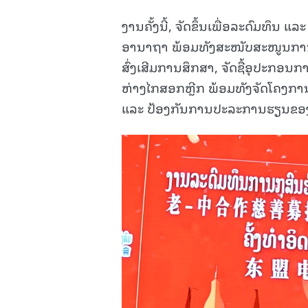
ງານຄັ້ງນີ້, ຈັດຂຶ້ນເພື່ອລະດົມທຶນ ແ
ອານາຖາ ພ້ອມທັງສະໜັບສະໜູນການແ
ສົ່ງເສີມການສຶກສາ, ຈັດຊື້ອຸປະກ
ຫ່າງໄກສອກຫຼີກ ພ້ອມທັງຈັດໂຄງການ
ແລະ ປ້ອງກັນການປະລະການຮຽນຂອງຊ